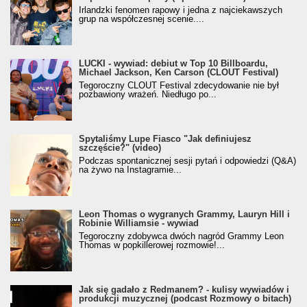
Irlandzki fenomen rapowy i jedna z najciekawszych
grup na współczesnej scenie....
LUCKI - wywiad: debiut w Top 10 Billboardu,
Michael Jackson, Ken Carson (CLOUT Festival)
Tegoroczny CLOUT Festival zdecydowanie nie był
pozbawiony wrażeń. Niedługo po...
Spytaliśmy Lupe Fiasco "Jak definiujesz
szczęście?" (video)
Podczas spontanicznej sesji pytań i odpowiedzi (Q&A)
na żywo na Instagramie...
Leon Thomas o wygranych Grammy, Lauryn Hill i
Robinie Williamsie - wywiad
Tegoroczny zdobywca dwóch nagród Grammy Leon
Thomas w popkillerowej rozmowie!...
Jak się gadało z Redmanem? - kulisy wywiadów i
produkcji muzycznej (podcast Rozmowy o bitach)