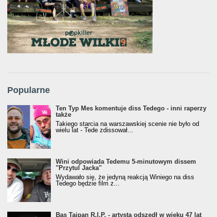
Popularne
Ten Typ Mes komentuje diss Tedego - inni raperzy
także
Takiego starcia na warszawskiej scenie nie było od
wielu lat - Tede zdissował...
Wini odpowiada Tedemu 5-minutowym dissem
"Przytul Jacka"
Wydawało się, że jedyną reakcją Winiego na diss
Tedego będzie film z...
Bas Tajpan R.I.P. - artysta odszedł w wieku 47 lat