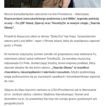
Mocne transatlantyckie uderzenie na linii Providence – Warszawa.
Reprezentant amerykańskiego podziemia Lord Willin’, legenda polskiej
sceny – Fu (ZIP Skład, Zipera) oraz TimothyZic w nowym singlu „Twarda
Głowa”.
Projekt to klasyczny ukłon w stronę "Złotej Ery" hip-hopu. Gospodarzem
utworu jest Lord Willin’, raper z Rhode Island, który do współpracy zaprosił
gości z Polski.
W numerze usłyszymy surowe zwrotki od gospodarza oraz weterana Fu,
natomiast całość spina refrenem TimothyZic. Za warstwę muzyczną
odpowiada DJ Pete, dostarczając brudny, boom-bapowy podkład, który
stanowi idealne tło dla treści utworu.
„Twarda Głowa” to manifest
charakteru, nieustępliwości i wierności zasadom.
Artyści podkreślają
wagę podnoszenia się po życiowych upadkach i konsekwentnego dążenia
do celu.
Zdjęcia do klipu kręcono zarówno w USA (Providence) jak w Warszawie
(m.in. centrum stolicy i okolice Stadionu Narodowego). Numer jest
dowodem na to, że prawdziwy hip-hop nie uznaje granic językowych ani
geograficznych.