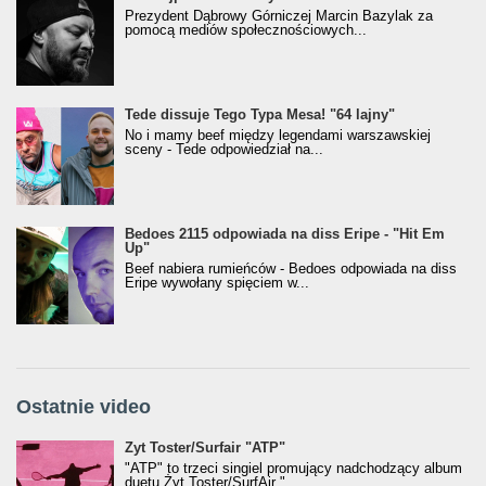
Prezydent Dąbrowy Górniczej Marcin Bazylak za
pomocą mediów społecznościowych...
Tede dissuje Tego Typa Mesa! "64 lajny"
No i mamy beef między legendami warszawskiej
sceny - Tede odpowiedział na...
Bedoes 2115 odpowiada na diss Eripe - "Hit Em
Up"
Beef nabiera rumieńców - Bedoes odpowiada na diss
Eripe wywołany spięciem w...
Ostatnie video
Żyt Toster/SurfAir - ATP VIDEO
Żyt Toster/Surfair "ATP"
"ATP" to trzeci singiel promujący nadchodzący album
duetu Żyt Toster/SurfAir "...