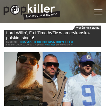
współpraca płatna
Lord Willin', Fu i TimothyZic w amerykańsko-
polskim singlu!
kategorie:
Polska
,
USA
,
Hip-Hop/Rap
,
News
,
Teledyski
,
Video
dodano:
2025-12-20 19:37
przez:
Redakcja
(komentarze: 0)