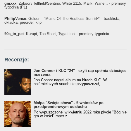
gmxxx
: Żabson/Hellfield/Sentino, White 2115, Malik, Wane... - premiery
tygodnia (PL)
PhilipVence
: Golden - "Music Of The Restless Sun EP" - tracklista,
okładka, preorder, klip
90s_to_pet
: Kurupt, Too Short, Tyga i inni - premiery tygodnia
Recenzje:
Jon Connor i KLC "24" - czyli rap spełnia dziecięce
marzenia
Jon Connor nagrał album na bitach KLC. W
najśmielszych snach nie przypuszczał,...
Małpa "Święte słowa" - 5 wniosków po
przedpremierowym odsłuchu
Po wypuszczonej w kwietniu 2022 roku płycie "Bóg nie
gra w kości" raper z...