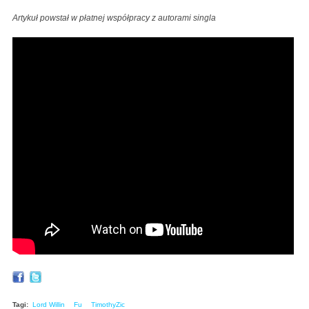
Artykuł powstał w płatnej współpracy z autorami singla
Tagi:
Lord Willin
Fu
TimothyZic