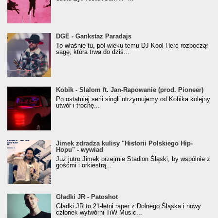
donGURALesko z nagrodą za
DGE - Gankstaz Paradajs
Klasyczny/Trueschoolowy Album Roku
To właśnie tu, pół wieku temu DJ Kool Herc rozpoczął
(Popkillery 2023)
sagę, która trwa do dziś...
Kobik - Slalom ft. Jan-Rapowanie (prod. Pioneer)
Kobik - Slalom ft. Jan-Rapowanie (prod. Pioneer)
[Official Music Visualiser]
Po ostatniej serii singli otrzymujemy od Kobika kolejny
utwór i trochę...
Jimek zdradza kulisy "Historii Polskiego Hip-
Jimek zdradza kulisy "Historii Polskiego Hip-
Hopu" - wywiad
Hopu" - wywiad
Już jutro Jimek przejmie Stadion Śląski, by wspólnie z
gośćmi i orkiestrą...
Gładki JR - Patoshot
Gładki JR - Patoshot
Gładki JR to 21-letni raper z Dolnego Śląska i nowy
członek wytwórni TiW Music...