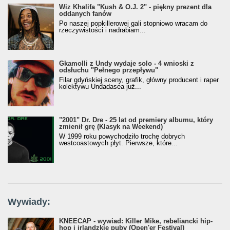
Wiz Khalifa "Kush & O.J. 2" - piękny prezent dla
oddanych fanów
Po naszej popkillerowej gali stopniowo wracam do
rzeczywistości i nadrabiam...
Gkamolli z Undy wydaje solo - 4 wnioski z
odsłuchu "Pełnego przepływu"
Filar gdyńskiej sceny, grafik, główny producent i raper
kolektywu Undadasea już...
"2001" Dr. Dre - 25 lat od premiery albumu, który
zmienił grę (Klasyk na Weekend)
W 1999 roku powychodziło trochę dobrych
westcoastowych płyt. Pierwsze, które...
Wywiady:
KNEECAP - wywiad: Killer Mike, rebeliancki hip-
hop i irlandzkie puby (Open'er Festival)