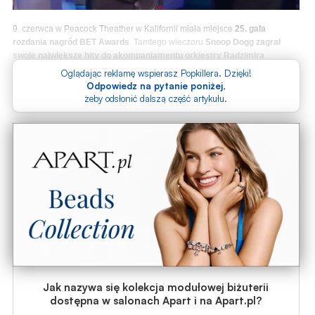
9. czerwca w Peacock Theather w Kalifornii miała miejsce
25. gala
rozdania nagród BET Awards
. Tamtego wieczoru
Snoop Dogg zagrał
swoje największe hity do akompaniamentu orkiestry Radzimira
Dębskiego
. Występ pięknym wpisem doceniła
Anna Jurksztowicz
, czyli
Oglądając reklamę wspierasz Popkillera. Dzięki!
mama Jimka.
Odpowiedz na pytanie poniżej
,
żeby odsłonić dalszą część artykułu.
Jak nazywa się kolekcja modułowej biżuterii
dostępna w salonach Apart i na Apart.pl?