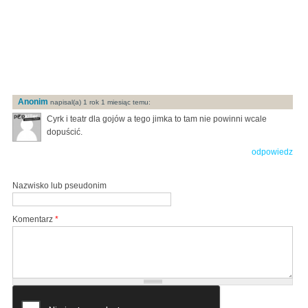
Anonim
napisal(a) 1 rok 1 miesiąc temu:
Cyrk i teatr dla gojów a tego jimka to tam nie powinni wcale
dopuścić.
odpowiedz
Nazwisko lub pseudonim
Komentarz
*