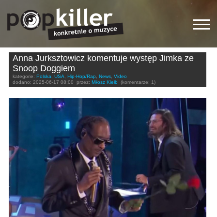
Anna Jurksztowicz komentuje występ Jimka ze
Snoop Doggiem
kategorie:
Polska
,
USA
,
Hip-Hop/Rap
,
News
,
Video
dodano:
2025-06-17 08:00
przez:
Miłosz Kiełb
(komentarze: 1)