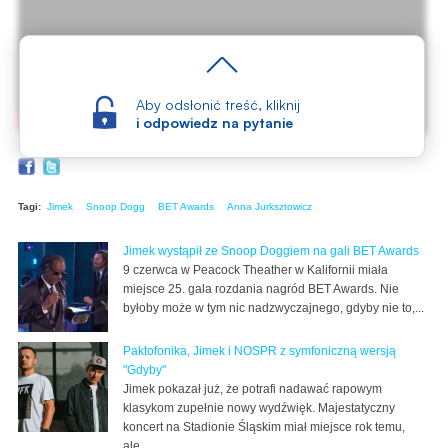
Aby odsłonić treść, kliknij
i odpowiedz na pytanie
Tagi:
Jimek
Snoop Dogg
BET Awards
Anna Jurksztowicz
Jimek wystąpił ze Snoop Doggiem na gali BET Awards
9 czerwca w Peacock Theather w Kalifornii miała
miejsce 25. gala rozdania nagród BET Awards. Nie
byłoby może w tym nic nadzwyczajnego, gdyby nie to,...
Paktofonika, Jimek i NOSPR z symfoniczną wersją
"Gdyby"
Jimek pokazał już, że potrafi nadawać rapowym
klasykom zupełnie nowy wydźwięk. Majestatyczny
koncert na Stadionie Śląskim miał miejsce rok temu,
ale...