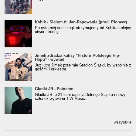
Kobik - Slalom ft. Jan-Rapowanie (prod. Pioneer)
Kobik - Slalom ft. Jan-Rapowanie (prod. Pioneer)
[Official Music Visualiser]
Po ostatniej serii singli otrzymujemy od Kobika kolejny
utwór i trochę...
Jimek zdradza kulisy "Historii Polskiego Hip-
Jimek zdradza kulisy "Historii Polskiego Hip-
Hopu" - wywiad
Hopu" - wywiad
Już jutro Jimek przejmie Stadion Śląski, by wspólnie z
gośćmi i orkiestrą...
Gładki JR - Patoshot
Gładki JR - Patoshot
Gładki JR to 21-letni raper z Dolnego Śląska i nowy
członek wytwórni TiW Music...
wszystkie