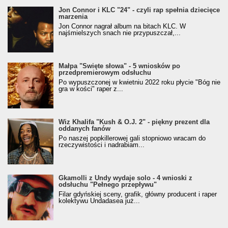
Jon Connor i KLC "24" - czyli rap spełnia dziecięce
marzenia
Jon Connor nagrał album na bitach KLC. W
najśmielszych snach nie przypuszczał,...
Małpa "Święte słowa" - 5 wniosków po
przedpremierowym odsłuchu
Po wypuszczonej w kwietniu 2022 roku płycie "Bóg nie
gra w kości" raper z...
Wiz Khalifa "Kush & O.J. 2" - piękny prezent dla
oddanych fanów
Po naszej popkillerowej gali stopniowo wracam do
rzeczywistości i nadrabiam...
Gkamolli z Undy wydaje solo - 4 wnioski z
odsłuchu "Pełnego przepływu"
Filar gdyńskiej sceny, grafik, główny producent i raper
kolektywu Undadasea już...