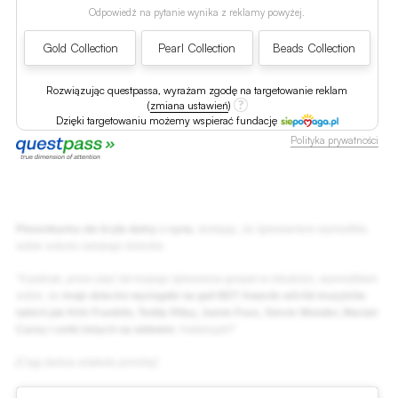
Odpowiedź na pytanie wynika z reklamy powyżej.
Gold Collection
Pearl Collection
Beads Collection
Rozwiązując questpassa, wyrażam zgodę na targetowanie reklam
(
zmiana ustawień
)
Dzięki targetowaniu możemy wspierać fundację
Polityka prywatności
Piosenkarka nie kryła dumy z syna
, dodając, że śpiewaniem wymodliła
sobie sukces swojego dziecka:
"A jednak, przez pięć lat mojego śpiewania gospel w młodości, wymodliłam
sobie, że
moje dziecko wystąpiło na gali BET Awards wśród muzyków
takich jak Kirk Franklin, Teddy Riley, Jamie Foxx, Stevie Wonder, Mariah
Carey i setki innych na widowni
. Hallelujah!"
[Ciąg dalszy artykułu poniżej]