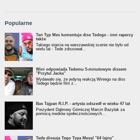
Popularne
Ten Typ Mes komentuje diss Tedego - inni raperzy
także
Takiego starcia na warszawskiej scenie nie było od
wielu lat - Tede zdissował...
Wini odpowiada Tedemu 5-minutowym dissem
"Przytul Jacka"
Wydawało się, że jedyną reakcją Winiego na diss
Tedego będzie film z...
Bas Tajpan R.I.P. - artysta odszedł w wieku 47 lat
Prezydent Dąbrowy Górniczej Marcin Bazylak za
pomocą mediów społecznościowych...
Tede dissuje Tego Typa Mesa! "64 lajny"