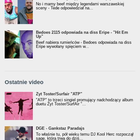
No i mamy beef między legendami warszawskiej
sceny - Tede odpowiedział na...
Bedoes 2115 odpowiada na diss Eripe - "Hit Em
Up"
Beef nabiera rumieńców - Bedoes odpowiada na diss
Eripe wywołany spięciem w...
Ostatnie video
Żyt Toster/SurfAir - ATP VIDEO
Żyt Toster/Surfair "ATP"
"ATP" to trzeci singiel promujący nadchodzący album
duetu Żyt Toster/SurfAir "...
donGURALesko z nagrodą za
DGE - Gankstaz Paradajs
Klasyczny/Trueschoolowy Album Roku
To właśnie tu, pół wieku temu DJ Kool Herc rozpoczął
(Popkillery 2023)
sagę, która trwa do dziś...