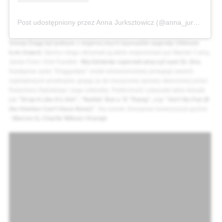
Post udostępniony przez Anna Jurksztowicz (@anna_jurksztowicz)
Snoop Dogg był jednym z tegorocznych laureatów nagrody Ultimate
Icon Award.
Oprócz niego otrzymali ją także wspomniani już Mariah Carey,
Jamie Foxx i Kirk Franklin.
Wyróżnienie raperowi wręczył sam Dr. Dre.
Następnie autor "Doggystyle" zrobił ośmiominutowy przegląd swoich
największych przebojów, grając je do muzycznej oprawy stworzonej przez
Radzimira Dębskiego i jego orkiestrę. Publiczność usłyszała takie klasyki
jak
"Drop It Like It's Hot", "Nuthin' But a 'G' Thang", czy "Ain’t No Fun (If
the Homies Can’t Have None)"
. Na scenie Snoopowi towarzyszyli goście
-
Warren G, Charlie Wilson i Kurupt
.