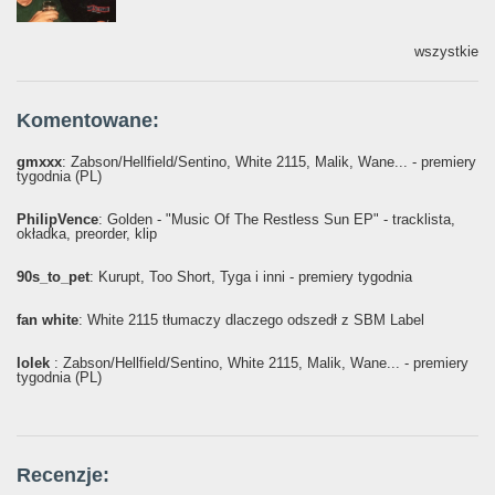
wszystkie
Komentowane:
gmxxx
: Żabson/Hellfield/Sentino, White 2115, Malik, Wane... - premiery
tygodnia (PL)
PhilipVence
: Golden - "Music Of The Restless Sun EP" - tracklista,
okładka, preorder, klip
90s_to_pet
: Kurupt, Too Short, Tyga i inni - premiery tygodnia
fan white
: White 2115 tłumaczy dlaczego odszedł z SBM Label
lolek
: Żabson/Hellfield/Sentino, White 2115, Malik, Wane... - premiery
tygodnia (PL)
Recenzje: