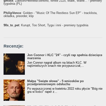
gmxxx
: Żabson/Hellfield/Sentino, White 2115, Malik, Wane... - premiery
tygodnia (PL)
PhilipVence
: Golden - "Music Of The Restless Sun EP" - tracklista,
okładka, preorder, klip
90s_to_pet
: Kurupt, Too Short, Tyga i inni - premiery tygodnia
Recenzje:
Jon Connor i KLC "24" - czyli rap spełnia dziecięce
marzenia
Jon Connor nagrał album na bitach KLC. W
najśmielszych snach nie przypuszczał,...
Małpa "Święte słowa" - 5 wniosków po
przedpremierowym odsłuchu
Po wypuszczonej w kwietniu 2022 roku płycie "Bóg nie
gra w kości" raper z...