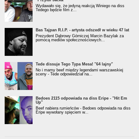
Wydawało się, że jedyną reakcją Winiego na diss
Tedego będzie film z...
Bas Tajpan R.I.P. - artysta odszedł w wieku 47 lat
Prezydent Dąbrowy Górniczej Marcin Bazylak za
pomocą mediów społecznościowych...
Tede dissuje Tego Typa Mesa! "64 lajny"
No i mamy beef między legendami warszawskiej
sceny - Tede odpowiedział na...
Bedoes 2115 odpowiada na diss Eripe - "Hit Em
Up"
Beef nabiera rumieńców - Bedoes odpowiada na diss
Eripe wywołany spięciem w...