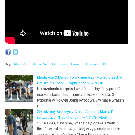
Tagi:
Masta Ace
Marco Polo
DJ Premier
Eminem
Evidence
Blu
Masta Ace & Marco Polo - pierwszy wywiad przed "A
Breukelen Story"! (Popkiller sam w NY #0)
Na przełomie sierpnia i września odbyliśmy podróż
marzeń śladem hip-hopowych korzeni. Blisko 3
tygodnie w Nowym Jorku owocowały w masę wrażeń
i...
Zwiedzamy Brooklyn z Masta Ace'em i Marco Polo -
nasz spacer (Popkiller sam w NY #3 - vlog)
"Blue skies, sunshine, what a day to take a walk in
the..." - w trakcie nowojorskiej wizyty udało nam się
złapać z Masta Ace'em i Marco Polo, o czym...