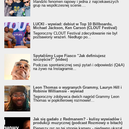
Irlandzki fenomen rapowy i jedna z najciekawszych
grup na współczesnej scenie....
LUCKI - wywiad: debiut w Top 10 Billboardu,
Michael Jackson, Ken Carson (CLOUT Festival)
Tegoroczny CLOUT Festival zdecydowanie nie był
pozbawiony wrażeń. Niedługo po...
Spytaliśmy Lupe Fiasco "Jak definiujesz
szczęście?" (video)
Podczas spontanicznej sesji pytań i odpowiedzi (Q&A)
na żywo na Instagramie...
Leon Thomas o wygranych Grammy, Lauryn Hill i
Robinie Williamsie - wywiad
Tegoroczny zdobywca dwóch nagród Grammy Leon
Thomas w popkillerowej rozmowie!...
Jak się gadało z Redmanem? - kulisy wywiadów i
produkcji muzycznej (podcast Rozmowy o bitach)
Pierwszy raz po tej stronie kamery - niedawno ukazał