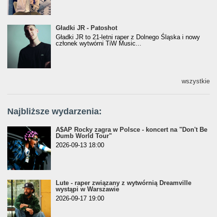
Gładki JR - Patoshot
Gładki JR - Patoshot
Gładki JR to 21-letni raper z Dolnego Śląska i nowy
członek wytwórni TiW Music...
wszystkie
Najbliższe wydarzenia:
A$AP Rocky zagra w Polsce - koncert na "Don't Be
Dumb World Tour"
2026-09-13 18:00
Lute - raper związany z wytwórnią Dreamville
wystąpi w Warszawie
2026-09-17 19:00