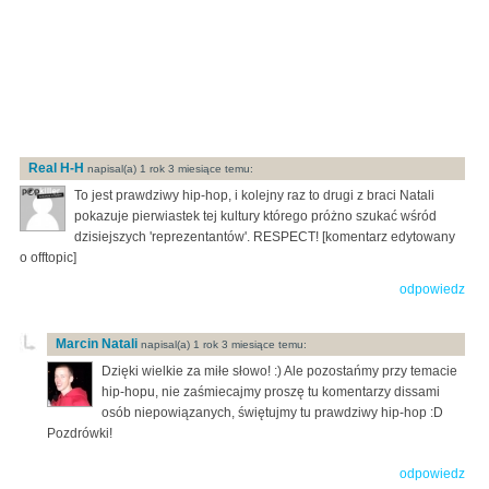
Real H-H
napisal(a) 1 rok 3 miesiące temu:
To jest prawdziwy hip-hop, i kolejny raz to drugi z braci Natali
pokazuje pierwiastek tej kultury którego próżno szukać wśród
dzisiejszych 'reprezentantów'. RESPECT! [komentarz edytowany
o offtopic]
odpowiedz
Marcin Natali
napisal(a) 1 rok 3 miesiące temu:
Dzięki wielkie za miłe słowo! :) Ale pozostańmy przy temacie
hip-hopu, nie zaśmiecajmy proszę tu komentarzy dissami
osób niepowiązanych, świętujmy tu prawdziwy hip-hop :D
Pozdrówki!
odpowiedz