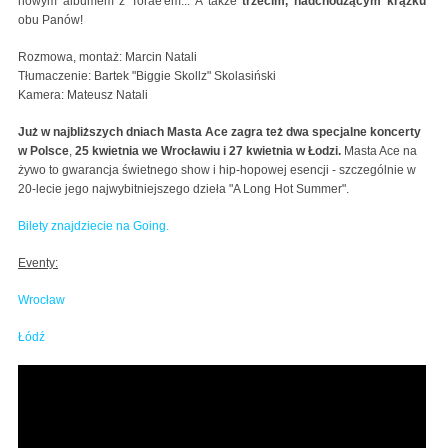
nowym albumem z Torae'em... A także
trzecim, nadchodzącym krążku
obu Panów!
Rozmowa, montaż: Marcin Natali
Tłumaczenie: Bartek "Biggie Skollz" Skolasiński
Kamera: Mateusz Natali
Już w najbliższych dniach Masta Ace zagra też dwa
specjalne koncerty
w Polsce
,
25 kwietnia we Wrocławiu i 27 kwietnia w Łodzi.
Masta Ace na
żywo to gwarancja świetnego show i hip-hopowej esencji - szczególnie w
20-lecie jego najwybitniejszego dzieła "A Long Hot Summer".
Bilety znajdziecie na Going.
Eventy:
Wrocław
Łódź
Masta Ace & Marco Polo talk Hip-Hop GOATs,
Eminem, DJ Premier, Master Ace era, third LP -
interview