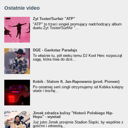
Ostatnie video
Żyt Toster/SurfAir - ATP VIDEO
Żyt Toster/Surfair "ATP"
"ATP" to trzeci singiel promujący nadchodzący album
duetu Żyt Toster/SurfAir "...
donGURALesko z nagrodą za
DGE - Gankstaz Paradajs
Klasyczny/Trueschoolowy Album Roku
To właśnie tu, pół wieku temu DJ Kool Herc rozpoczął
(Popkillery 2023)
sagę, która trwa do dziś...
Kobik - Slalom ft. Jan-Rapowanie (prod. Pioneer)
Kobik - Slalom ft. Jan-Rapowanie (prod. Pioneer)
[Official Music Visualiser]
Po ostatniej serii singli otrzymujemy od Kobika kolejny
utwór i trochę...
Jimek zdradza kulisy "Historii Polskiego Hip-
Jimek zdradza kulisy "Historii Polskiego Hip-
Hopu" - wywiad
Hopu" - wywiad
Już jutro Jimek przejmie Stadion Śląski, by wspólnie z
gośćmi i orkiestrą...