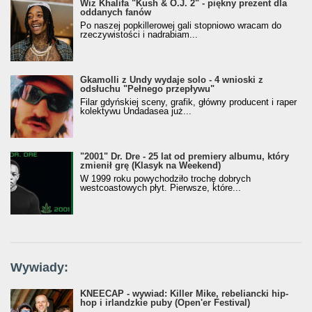
Wiz Khalifa "Kush & O.J. 2" - piękny prezent dla
oddanych fanów
Po naszej popkillerowej gali stopniowo wracam do
rzeczywistości i nadrabiam...
Gkamolli z Undy wydaje solo - 4 wnioski z
odsłuchu "Pełnego przepływu"
Filar gdyńskiej sceny, grafik, główny producent i raper
kolektywu Undadasea już...
"2001" Dr. Dre - 25 lat od premiery albumu, który
zmienił grę (Klasyk na Weekend)
W 1999 roku powychodziło trochę dobrych
westcoastowych płyt. Pierwsze, które...
Wywiady:
KNEECAP - wywiad: Killer Mike, rebeliancki hip-
hop i irlandzkie puby (Open'er Festival)