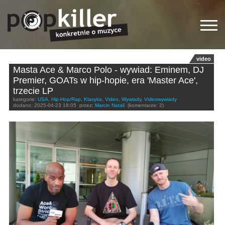
video
Masta Ace & Marco Polo - wywiad: Eminem, DJ
Premier, GOATs w hip-hopie, era 'Master Ace',
trzecie LP
kategorie:
USA
,
Hip-Hop/Rap
,
Klasyka
,
Video
,
Wywiady
,
Videowywiady
dodano:
2025-04-23 18:05
przez:
Marcin Natali
(komentarze: 2)