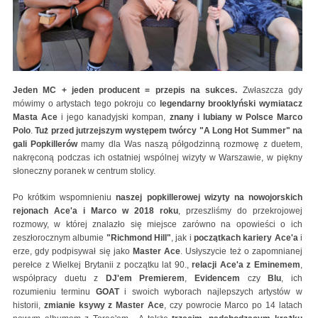
Jeden MC + jeden producent = przepis na sukces.
Zwłaszcza gdy
mówimy o artystach tego pokroju co
legendarny brooklyński wymiatacz
Masta Ace
i jego kanadyjski kompan,
znany i lubiany w Polsce Marco
Polo
.
Tuż przed jutrzejszym występem twórcy "A Long Hot Summer" na
gali Popkillerów
mamy dla Was naszą półgodzinną rozmowę z duetem,
nakręconą podczas ich ostatniej wspólnej wizyty w Warszawie, w piękny
słoneczny poranek w centrum stolicy.
Po krótkim wspomnieniu
naszej popkillerowej wizyty na nowojorskich
rejonach Ace'a i Marco w 2018 roku
, przeszliśmy do przekrojowej
rozmowy, w której znalazło się miejsce zarówno na opowieści o ich
zeszłorocznym albumie
"Richmond Hill"
, jak i
początkach kariery Ace'a
i
erze, gdy podpisywał się jako
Master Ace
. Usłyszycie też o zapomnianej
perełce z Wielkej Brytanii z początku lat 90.,
relacji Ace'a z Eminemem
,
współpracy duetu z
DJ'em Premierem
,
Evidencem
czy
Blu
, ich
rozumieniu terminu
GOAT
i swoich wyborach najlepszych artystów w
historii,
zmianie ksywy z Master Ace
, czy powrocie Marco po 14 latach