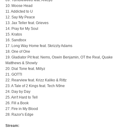
09. Tumbleweed feat. ANoyd
10. Moose Head
11. Addicted to U
12. Say My Peace
13. Jax Teller feat. Grieves
14. Pray for My Soul
15. Kratos
16. Sandbox
17. Long Way Home feat. Skrizzly Adams
18. One of One
19. Gladiator Pit feat. Nems, Oswin Benjamin, OT the Real, Quake
Matthews & Showly
20. Dial Tone feat. Millyz
21. GOTTI
22. Rearview feat. Krizz Kaliko & Rittz
23. A Tale of 2 Kings feat. Tech N9ne
24. Day by Day
25. Ain't Hard to Tell
26. Fill a Book
27. Fire in My Blood
28. Razor's Edge
Stream: