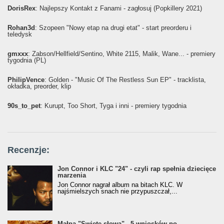
DorisRex
: Najlepszy Kontakt z Fanami - zagłosuj (Popkillery 2021)
Rohan3d
: Szopeen "Nowy etap na drugi etat" - start preorderu i
teledysk
gmxxx
: Żabson/Hellfield/Sentino, White 2115, Malik, Wane... - premiery
tygodnia (PL)
PhilipVence
: Golden - "Music Of The Restless Sun EP" - tracklista,
okładka, preorder, klip
90s_to_pet
: Kurupt, Too Short, Tyga i inni - premiery tygodnia
Recenzje:
Jon Connor i KLC "24" - czyli rap spełnia dziecięce
marzenia
Jon Connor nagrał album na bitach KLC. W
najśmielszych snach nie przypuszczał,...
Małpa "Święte słowa" - 5 wniosków po