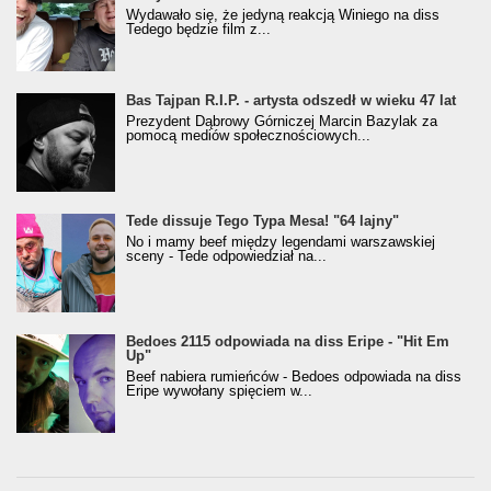
Wydawało się, że jedyną reakcją Winiego na diss
Tedego będzie film z...
Bas Tajpan R.I.P. - artysta odszedł w wieku 47 lat
Prezydent Dąbrowy Górniczej Marcin Bazylak za
pomocą mediów społecznościowych...
Tede dissuje Tego Typa Mesa! "64 lajny"
No i mamy beef między legendami warszawskiej
sceny - Tede odpowiedział na...
Bedoes 2115 odpowiada na diss Eripe - "Hit Em
Up"
Beef nabiera rumieńców - Bedoes odpowiada na diss
Eripe wywołany spięciem w...