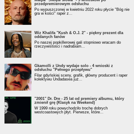
przedpremierowym odsłuchu
Po wypuszczonej w kwietniu 2022 roku płycie "Bóg nie
gra w kości" raper z...
Wiz Khalifa "Kush & O.J. 2" - piękny prezent dla
oddanych fanów
Po naszej popkillerowej gali stopniowo wracam do
rzeczywistości i nadrabiam...
Gkamolli z Undy wydaje solo - 4 wnioski z
odsłuchu "Pełnego przepływu"
Filar gdyńskiej sceny, grafik, główny producent i raper
kolektywu Undadasea już...
"2001" Dr. Dre - 25 lat od premiery albumu, który
zmienił grę (Klasyk na Weekend)
W 1999 roku powychodziło trochę dobrych
westcoastowych płyt. Pierwsze, które...