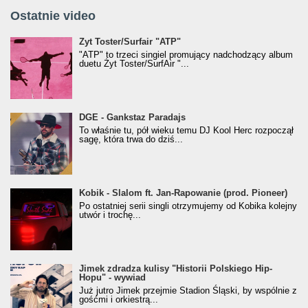
Ostatnie video
Żyt Toster/SurfAir - ATP VIDEO
Żyt Toster/Surfair "ATP"
"ATP" to trzeci singiel promujący nadchodzący album
duetu Żyt Toster/SurfAir "...
donGURALesko z nagrodą za
DGE - Gankstaz Paradajs
Klasyczny/Trueschoolowy Album Roku
To właśnie tu, pół wieku temu DJ Kool Herc rozpoczął
(Popkillery 2023)
sagę, która trwa do dziś...
Kobik - Slalom ft. Jan-Rapowanie (prod. Pioneer)
Kobik - Slalom ft. Jan-Rapowanie (prod. Pioneer)
[Official Music Visualiser]
Po ostatniej serii singli otrzymujemy od Kobika kolejny
utwór i trochę...
Jimek zdradza kulisy "Historii Polskiego Hip-
Jimek zdradza kulisy "Historii Polskiego Hip-
Hopu" - wywiad
Hopu" - wywiad
Już jutro Jimek przejmie Stadion Śląski, by wspólnie z
gośćmi i orkiestrą...