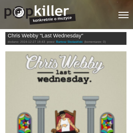
Chris Webby "Last Wednesday"
dodano:
2024-12-27 16:43
przez:
Bartosz Skolasiński
(komentarze: 0)