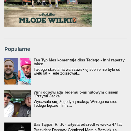
Popularne
Ten Typ Mes komentuje diss Tedego - inni raperzy
także
Takiego starcia na warszawskiej scenie nie było od
wielu lat - Tede zdissował...
Wini odpowiada Tedemu 5-minutowym dissem
"Przytul Jacka"
Wydawało się, że jedyną reakcją Winiego na diss
Tedego będzie film z...
Bas Tajpan R.I.P. - artysta odszedł w wieku 47 lat
Prezydent Dąbrowy Górniczej Marcin Bazylak za