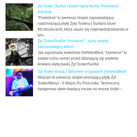
Żyt Toster, Surfair i Bober łapią trochę "Powietrza" -
teledysk
"Powietrza" to pierwszy singiel zapowiadający
nadchodzącą płytę Żyta Tostera i Surfaira (duet
MC/producent), która ukaże się najprawdopodobniej w
tym...
Żyt Toster/SurfAir "Homerun" - luźny singiel
zapowiadający album
Jak zapowiada wytwórnia DeNekstBest, "Homerun" to
ostatni luźny numer przed zbliżającą się wielkimi
krokami płytą duetu Żyt Toster/SurfAir. ...
Żyt Toster wraca z albumem w barwach DeNekstBest!
Wracam to pierwszy singiel promujący płytę Żyt
Toster/Wezyr - 6 Miejsc Po Przecinku. Techniczny,
bangerowy utwór kładący nacisk na mocne linijki i...