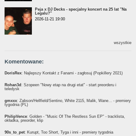
Peja x DJ Decks - specjalny koncert na 25 lat "Na
Legalu?"
2026-11-21 19:00
wszystkie
Komentowane:
DorisRex
: Najlepszy Kontakt z Fanami - zagłosuj (Popkillery 2021)
Rohan3d
: Szopeen "Nowy etap na drugi etat" - start preorderu i
teledysk
gmxxx
: Żabson/Hellfield/Sentino, White 2115, Malik, Wane... - premiery
tygodnia (PL)
PhilipVence
: Golden - "Music Of The Restless Sun EP" - tracklista,
okładka, preorder, klip
90s_to_pet
: Kurupt, Too Short, Tyga i inni - premiery tygodnia