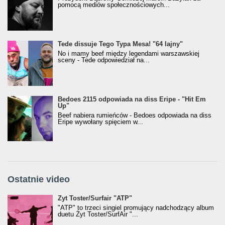
pomocą mediów społecznościowych...
Tede dissuje Tego Typa Mesa! "64 lajny"
No i mamy beef między legendami warszawskiej
sceny - Tede odpowiedział na...
Bedoes 2115 odpowiada na diss Eripe - "Hit Em
Up"
Beef nabiera rumieńców - Bedoes odpowiada na diss
Eripe wywołany spięciem w...
Ostatnie video
Żyt Toster/SurfAir - ATP VIDEO
Żyt Toster/Surfair "ATP"
"ATP" to trzeci singiel promujący nadchodzący album
duetu Żyt Toster/SurfAir "...