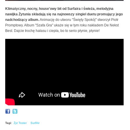
Klimatyczny, nocny, house'owy bit od Surfaira i świeża, melodyjna
nawijka Żytunia składają się na najnowszy singiel duetu promujący jego
nadchodzący album.
Animację do utworu "Święty Spokój" stworzył Piotr
Promptowy. Album "Szafa Gra" ukaże się w tym roku nakładem De Nekst
Best. Dajcie trochę hałasu i ciepła, bo to serio płynie, płynie!
Żyt Toster/SurfAir - Święty Spokój VIDEO
Tagi:
Żyt Toster
SurfAir