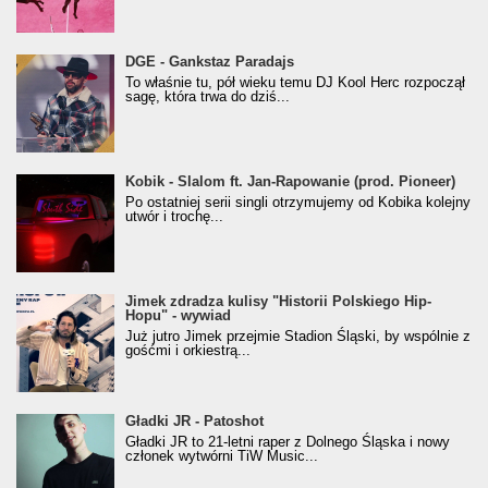
donGURALesko z nagrodą za
DGE - Gankstaz Paradajs
Klasyczny/Trueschoolowy Album Roku
To właśnie tu, pół wieku temu DJ Kool Herc rozpoczął
(Popkillery 2023)
sagę, która trwa do dziś...
Kobik - Slalom ft. Jan-Rapowanie (prod. Pioneer)
Kobik - Slalom ft. Jan-Rapowanie (prod. Pioneer)
[Official Music Visualiser]
Po ostatniej serii singli otrzymujemy od Kobika kolejny
utwór i trochę...
Jimek zdradza kulisy "Historii Polskiego Hip-
Jimek zdradza kulisy "Historii Polskiego Hip-
Hopu" - wywiad
Hopu" - wywiad
Już jutro Jimek przejmie Stadion Śląski, by wspólnie z
gośćmi i orkiestrą...
Gładki JR - Patoshot
Gładki JR - Patoshot
Gładki JR to 21-letni raper z Dolnego Śląska i nowy
członek wytwórni TiW Music...