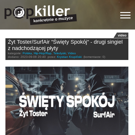
video
Żyt Toster/SurfAir "Święty Spokój" - drugi singiel
z nadchodzącej płyty
kategorie:
Polska
,
Hip-Hop/Rap
,
Teledyski
,
Video
dodano:
2023-09-08 20:40
przez:
Krystian Krupiński
(komentarze: 0)