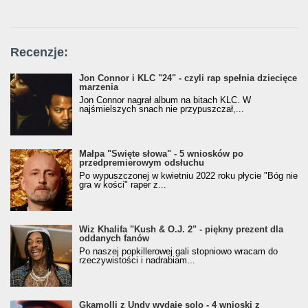
Recenzje:
Jon Connor i KLC "24" - czyli rap spełnia dziecięce
marzenia
Jon Connor nagrał album na bitach KLC. W
najśmielszych snach nie przypuszczał,...
Małpa "Święte słowa" - 5 wniosków po
przedpremierowym odsłuchu
Po wypuszczonej w kwietniu 2022 roku płycie "Bóg nie
gra w kości" raper z...
Wiz Khalifa "Kush & O.J. 2" - piękny prezent dla
oddanych fanów
Po naszej popkillerowej gali stopniowo wracam do
rzeczywistości i nadrabiam...
Gkamolli z Undy wydaje solo - 4 wnioski z