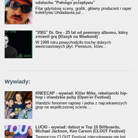
odsłuchu "Pełnego przepływu"
Filar gdyńskiej sceny, grafik, główny producent i raper
kolektywu Undadasea już...
"2001" Dr. Dre - 25 lat od premiery albumu, który
zmienił grę (Klasyk na Weekend)
W 1999 roku powychodziło trochę dobrych
westcoastowych płyt. Pierwsze, które...
Wywiady:
KNEECAP - wywiad: Killer Mike, rebeliancki hip-
hop i irlandzkie puby (Open'er Festival)
Irlandzki fenomen rapowy i jedna z najciekawszych
grup na współczesnej scenie....
LUCKI - wywiad: debiut w Top 10 Billboardu,
Michael Jackson, Ken Carson (CLOUT Festival)
Tegoroczny CLOUT Festival zdecydowanie nie był