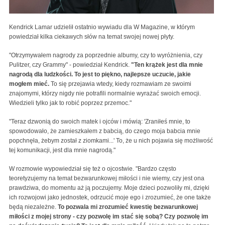
Kendrick Lamar udzielił ostatnio wywiadu dla W Magazine, w którym
powiedział kilka ciekawych słów na temat swojej nowej płyty.
"Otrzymywałem nagrody za poprzednie albumy, czy to wyróżnienia, czy
Pulitzer, czy Grammy" - powiedział Kendrick.
"Ten krążek jest dla mnie
nagrodą dla ludzkości. To jest to piękno, najlepsze uczucie, jakie
mogłem mieć.
To się przejawia wtedy, kiedy rozmawiam ze swoimi
znajomymi, którzy nigdy nie potrafili normalnie wyrażać swoich emocji.
Wiedzieli tylko jak to robić poprzez przemoc."
"Teraz dzwonią do swoich matek i ojców i mówią: 'Zraniłeś mnie, to
spowodowało, że zamieszkałem z babcią, do czego moja babcia mnie
popchnęła, żebym został z ziomkami...' To, że u nich pojawia się możliwość
tej komunikacji, jest dla mnie nagrodą."
W rozmowie wypowiedział się też o ojcostwie. "Bardzo często
teoretyzujemy na temat bezwarunkowej miłości i nie wiemy, czy jest ona
prawdziwa, do momentu aż ją poczujemy. Moje dzieci pozwoliły mi, dzięki
ich rozwojowi jako jednostek, odrzucić moje ego i zrozumieć, że one także
będą niezależne.
To pozwala mi zrozumieć kwestię bezwarunkowej
miłości z mojej strony - czy pozwolę im stać się sobą? Czy pozwolę im