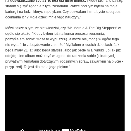
na doświadczanie życia? To jest dla mnie miłość.
I kiedy tak na to patrzę,
staram się żyć zgodnie z tymi zasadami. Patrzę pod tym kątem na moją
karierę i na ludzi, których spotykam. Czy pozwalam im na bycie sobą bez
oceniania ich? Moje dzieci mnie tego nauczyły."
Mówił także o tym, że nie wiedział, czy "Mr. Morale & The Big Steppers" w
ogóle się ukaże. "Kiedy byłem już na końcu procesu tworzenia,
pomyślałem sobie: 'Może to wypuszczę, a może nie, mogę w ogóle tego
nie wydać, to zdecydowanie za dużo.' Myślałem o swoich dzieciach. Jak
będą miały 21 lat, albo będą starsze, albo jak będę miał wnuki lub jak już
odejdę - ten album może być wstępem do radzenia sobie [z trudnymi,
prywatnymi tematami dotyczącymi rodzinnych spraw, zawartymi na płycie -
przyp. red]. To jest dla mnie jego piękno."
Kendrick Lamar - Father Time ft. Sampha (Official
Audio)