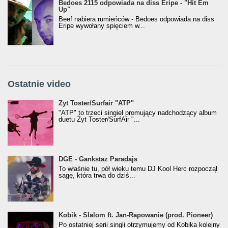
Bedoes 2115 odpowiada na diss Eripe - "Hit Em
Up"
Beef nabiera rumieńców - Bedoes odpowiada na diss
Eripe wywołany spięciem w...
Ostatnie video
Żyt Toster/SurfAir - ATP VIDEO
Żyt Toster/Surfair "ATP"
"ATP" to trzeci singiel promujący nadchodzący album
duetu Żyt Toster/SurfAir "...
donGURALesko z nagrodą za
DGE - Gankstaz Paradajs
Klasyczny/Trueschoolowy Album Roku
To właśnie tu, pół wieku temu DJ Kool Herc rozpoczął
(Popkillery 2023)
sagę, która trwa do dziś...
Kobik - Slalom ft. Jan-Rapowanie (prod. Pioneer)
Kobik - Slalom ft. Jan-Rapowanie (prod. Pioneer)
[Official Music Visualiser]
Po ostatniej serii singli otrzymujemy od Kobika kolejny