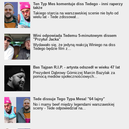
Ten Typ Mes komentuje diss Tedego - inni raperzy
także
Takiego starcia na warszawskiej scenie nie było od
wielu lat - Tede zdissował...
Wini odpowiada Tedemu 5-minutowym dissem
"Przytul Jacka"
Wydawało się, że jedyną reakcją Winiego na diss
Tedego będzie film z...
Bas Tajpan R.I.P. - artysta odszedł w wieku 47 lat
Prezydent Dąbrowy Górniczej Marcin Bazylak za
pomocą mediów społecznościowych...
Tede dissuje Tego Typa Mesa! "64 lajny"
No i mamy beef między legendami warszawskiej
sceny - Tede odpowiedział na...