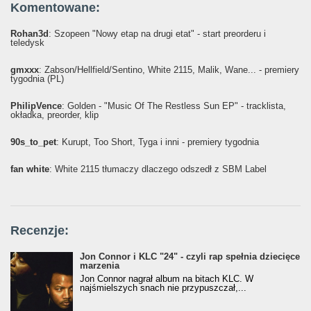
Komentowane:
Rohan3d
: Szopeen "Nowy etap na drugi etat" - start preorderu i
teledysk
gmxxx
: Żabson/Hellfield/Sentino, White 2115, Malik, Wane... - premiery
tygodnia (PL)
PhilipVence
: Golden - "Music Of The Restless Sun EP" - tracklista,
okładka, preorder, klip
90s_to_pet
: Kurupt, Too Short, Tyga i inni - premiery tygodnia
fan white
: White 2115 tłumaczy dlaczego odszedł z SBM Label
Recenzje:
Jon Connor i KLC "24" - czyli rap spełnia dziecięce
marzenia
Jon Connor nagrał album na bitach KLC. W
najśmielszych snach nie przypuszczał,...