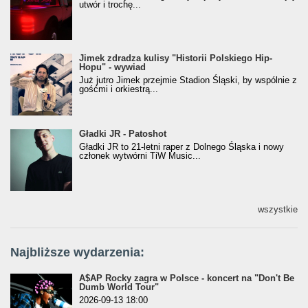
utwór i trochę...
Jimek zdradza kulisy "Historii Polskiego Hip-
Jimek zdradza kulisy "Historii Polskiego Hip-
Hopu" - wywiad
Hopu" - wywiad
Już jutro Jimek przejmie Stadion Śląski, by wspólnie z
gośćmi i orkiestrą...
Gładki JR - Patoshot
Gładki JR - Patoshot
Gładki JR to 21-letni raper z Dolnego Śląska i nowy
członek wytwórni TiW Music...
wszystkie
Najbliższe wydarzenia:
A$AP Rocky zagra w Polsce - koncert na "Don't Be
Dumb World Tour"
2026-09-13 18:00