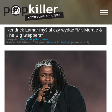
Kendrick Lamar myślał czy wydać "Mr. Morale &
The Big Steppers"
kategorie:
USA
,
Hip-Hop/Rap
,
News
dodano:
2022-10-14 10:30
przez:
Bartosz Skolasiński
(komentarze: 1)