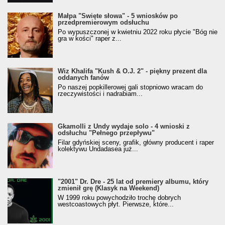
Małpa "Święte słowa" - 5 wniosków po
przedpremierowym odsłuchu
Po wypuszczonej w kwietniu 2022 roku płycie "Bóg nie
gra w kości" raper z...
Wiz Khalifa "Kush & O.J. 2" - piękny prezent dla
oddanych fanów
Po naszej popkillerowej gali stopniowo wracam do
rzeczywistości i nadrabiam...
Gkamolli z Undy wydaje solo - 4 wnioski z
odsłuchu "Pełnego przepływu"
Filar gdyńskiej sceny, grafik, główny producent i raper
kolektywu Undadasea już...
"2001" Dr. Dre - 25 lat od premiery albumu, który
zmienił grę (Klasyk na Weekend)
W 1999 roku powychodziło trochę dobrych
westcoastowych płyt. Pierwsze, które...