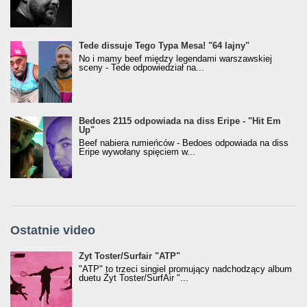
Tede dissuje Tego Typa Mesa! "64 lajny"
No i mamy beef między legendami warszawskiej
sceny - Tede odpowiedział na...
Bedoes 2115 odpowiada na diss Eripe - "Hit Em
Up"
Beef nabiera rumieńców - Bedoes odpowiada na diss
Eripe wywołany spięciem w...
Ostatnie video
Żyt Toster/SurfAir - ATP VIDEO
Żyt Toster/Surfair "ATP"
"ATP" to trzeci singiel promujący nadchodzący album
duetu Żyt Toster/SurfAir "...