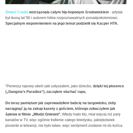
Śmierć Coolio
wstrząsnęła całym hip-hopowym środowiskiem
- artysta
był ikoną lat '90 i autorem hitów rozpoznawalnych ponadpokoleniowo.
Specjalnym wspomnieniem na jego temat podzielił się Kacper HTA.
"Pierwszy rapowy utwór jaki usłyszałem, jako dziecko,
dzięki tej piosence
(„Gangsta’s Paradise”), zacząłem słuchać rapu.
Do teraz pamiętam jak zaprowadziłem babcię na targowisko, żeby
naciągnąć ją na zakup kasety z gościem, którego zobaczyłem jak
śpiewa w filmie „Młodzi Gniewni”.
Wtedy mało kto, miał więcej niż parę
kanałów w TV, więc ogólnie trafienie całego teledysku, jakiejkolwiek
piosenki w telewizji, nie było łatwe, więc sentyment zostanie mi do końca.