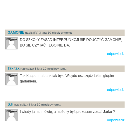
GAMONIE
napisal(a) 3 lata 10 miesięcy temu:
DO SZKOŁY ZASAD INTERPUNKCJI SIE DOUCZYĆ GAMONIE,
BO SIE CZYTAĆ TEGO NIE DA.
odpowiedz
Tak tak
napisal(a) 3 lata 10 miesięcy temu:
Tak Kacper na bank tak było.Wstydu oszczędź takim głupim
gadaniem.
odpowiedz
S.H
napisal(a) 3 lata 10 miesięcy temu:
I wtedy ja mu mówię, a może ty byś prezesem został Jarku ?
odpowiedz