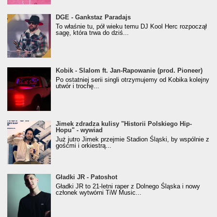
donGURALesko z nagrodą za
DGE - Gankstaz Paradajs
Klasyczny/Trueschoolowy Album Roku
To właśnie tu, pół wieku temu DJ Kool Herc rozpoczął
(Popkillery 2023)
sagę, która trwa do dziś...
Kobik - Slalom ft. Jan-Rapowanie (prod. Pioneer)
Kobik - Slalom ft. Jan-Rapowanie (prod. Pioneer)
[Official Music Visualiser]
Po ostatniej serii singli otrzymujemy od Kobika kolejny
utwór i trochę...
Jimek zdradza kulisy "Historii Polskiego Hip-
Jimek zdradza kulisy "Historii Polskiego Hip-
Hopu" - wywiad
Hopu" - wywiad
Już jutro Jimek przejmie Stadion Śląski, by wspólnie z
gośćmi i orkiestrą...
Gładki JR - Patoshot
Gładki JR - Patoshot
Gładki JR to 21-letni raper z Dolnego Śląska i nowy
członek wytwórni TiW Music...