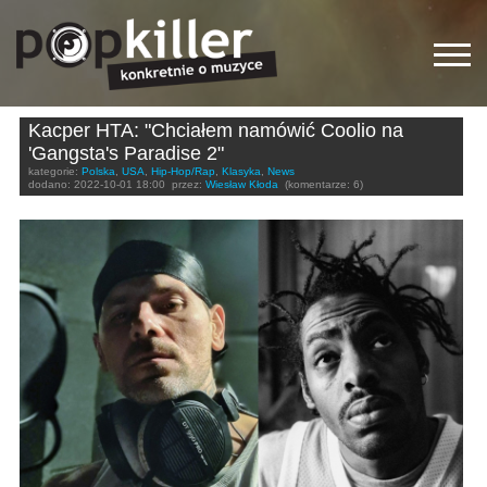
Kacper HTA: "Chciałem namówić Coolio na
'Gangsta's Paradise 2"
kategorie:
Polska
,
USA
,
Hip-Hop/Rap
,
Klasyka
,
News
dodano:
2022-10-01 18:00
przez:
Wiesław Kłoda
(komentarze: 6)