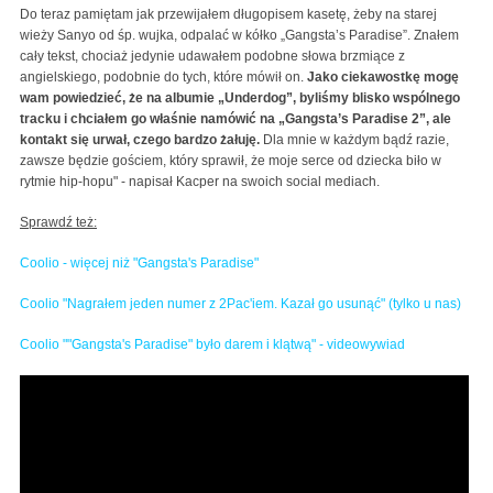
Do teraz pamiętam jak przewijałem długopisem kasetę, żeby na starej
wieży Sanyo od śp. wujka, odpalać w kółko „Gangsta’s Paradise”. Znałem
cały tekst, chociaż jedynie udawałem podobne słowa brzmiące z
angielskiego, podobnie do tych, które mówił on.
Jako ciekawostkę mogę
wam powiedzieć, że na albumie „Underdog”, byliśmy blisko wspólnego
tracku i chciałem go właśnie namówić na „Gangsta’s Paradise 2”, ale
kontakt się urwał, czego bardzo żałuję.
Dla mnie w każdym bądź razie,
zawsze będzie gościem, który sprawił, że moje serce od dziecka biło w
rytmie hip-hopu" - napisał Kacper na swoich social mediach.
Sprawdź też:
Coolio - więcej niż "Gangsta's Paradise"
Coolio "Nagrałem jeden numer z 2Pac'iem. Kazał go usunąć" (tylko u nas)
Coolio ""Gangsta's Paradise" było darem i klątwą" - videowywiad
Coolio - interview - reasons of career flop, story of
"Gangsta's Paradise", 2Pac (Popkiller.pl)