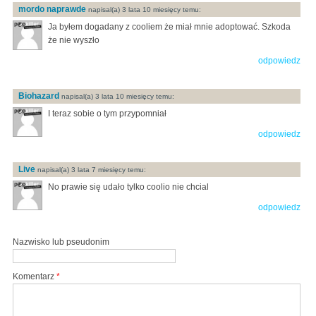
mordo naprawde
napisal(a) 3 lata 10 miesięcy temu:
Ja byłem dogadany z cooliem że miał mnie adoptować. Szkoda
że nie wyszło
odpowiedz
Biohazard
napisal(a) 3 lata 10 miesięcy temu:
I teraz sobie o tym przypomniał
odpowiedz
Live
napisal(a) 3 lata 7 miesięcy temu:
No prawie się udało tylko coolio nie chcial
odpowiedz
Nazwisko lub pseudonim
Komentarz
*