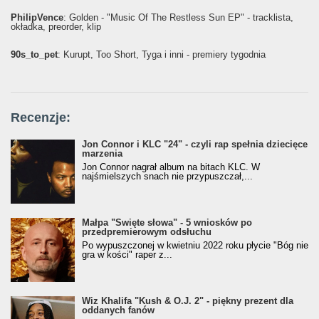
PhilipVence
: Golden - "Music Of The Restless Sun EP" - tracklista,
okładka, preorder, klip
90s_to_pet
: Kurupt, Too Short, Tyga i inni - premiery tygodnia
Recenzje:
Jon Connor i KLC "24" - czyli rap spełnia dziecięce
marzenia
Jon Connor nagrał album na bitach KLC. W
najśmielszych snach nie przypuszczał,...
Małpa "Święte słowa" - 5 wniosków po
przedpremierowym odsłuchu
Po wypuszczonej w kwietniu 2022 roku płycie "Bóg nie
gra w kości" raper z...
Wiz Khalifa "Kush & O.J. 2" - piękny prezent dla
oddanych fanów