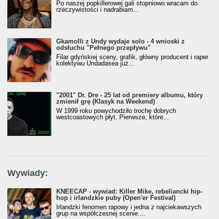
Po naszej popkillerowej gali stopniowo wracam do
rzeczywistości i nadrabiam...
Gkamolli z Undy wydaje solo - 4 wnioski z
odsłuchu "Pełnego przepływu"
Filar gdyńskiej sceny, grafik, główny producent i raper
kolektywu Undadasea już...
"2001" Dr. Dre - 25 lat od premiery albumu, który
zmienił grę (Klasyk na Weekend)
W 1999 roku powychodziło trochę dobrych
westcoastowych płyt. Pierwsze, które...
Wywiady:
KNEECAP - wywiad: Killer Mike, rebeliancki hip-
hop i irlandzkie puby (Open'er Festival)
Irlandzki fenomen rapowy i jedna z najciekawszych
grup na współczesnej scenie....