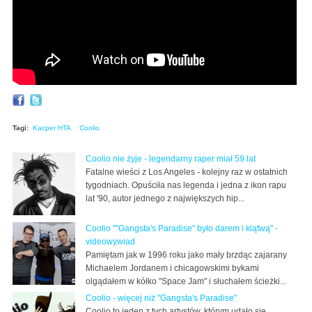
Tagi:
Kacper HTA
Coolio
Coolio nie żyje - legendarny raper miał 59 lat
Fatalne wieści z Los Angeles - kolejny raz w ostatnich
tygodniach. Opuściła nas legenda i jedna z ikon rapu
lat '90, autor jednego z największych hip...
Coolio ""Gangsta's Paradise" było darem i klątwą" -
videowywiad
Pamiętam jak w 1996 roku jako mały brzdąc zajarany
Michaelem Jordanem i chicagowskimi bykami
olgądałem w kółko "Space Jam" i słuchałem ścieżki...
Coolio - więcej niż "Gangsta's Paradise"
Coolio to jeden z tych artystów, którym udało się