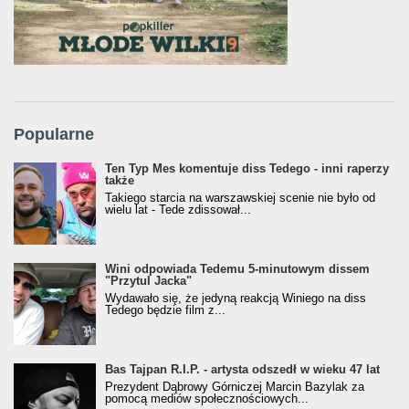
Popularne
Ten Typ Mes komentuje diss Tedego - inni raperzy
także
Takiego starcia na warszawskiej scenie nie było od
wielu lat - Tede zdissował...
Wini odpowiada Tedemu 5-minutowym dissem
"Przytul Jacka"
Wydawało się, że jedyną reakcją Winiego na diss
Tedego będzie film z...
Bas Tajpan R.I.P. - artysta odszedł w wieku 47 lat
Prezydent Dąbrowy Górniczej Marcin Bazylak za
pomocą mediów społecznościowych...