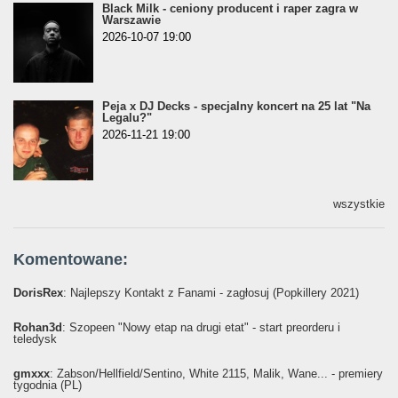
Black Milk - ceniony producent i raper zagra w
Warszawie
2026-10-07 19:00
Peja x DJ Decks - specjalny koncert na 25 lat "Na
Legalu?"
2026-11-21 19:00
wszystkie
Komentowane:
DorisRex
: Najlepszy Kontakt z Fanami - zagłosuj (Popkillery 2021)
Rohan3d
: Szopeen "Nowy etap na drugi etat" - start preorderu i
teledysk
gmxxx
: Żabson/Hellfield/Sentino, White 2115, Malik, Wane... - premiery
tygodnia (PL)