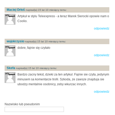
Maciej Orłoś
napisal(a) 15 lat 10 miesięcy temu:
Artykuł w stylu Teleexpress - a teraz Marek Sierocki opowie nam o
Coolio.
odpowiedz
wujokrzysio
napisal(a) 15 lat 10 miesięcy temu:
dobre, fajnie się czytało
odpowiedz
Skefa
napisal(a) 15 lat 10 miesięcy temu:
Bardzo zacny tekst, dzieki za ten artykul. Fajnie sie czyta, jedynym
minusem sa komentarze trolli. Szkoda, ze zawsze znajduja sie
ubodzy mentalnie osobnicy, zeby wkurzac innych.
odpowiedz
Nazwisko lub pseudonim