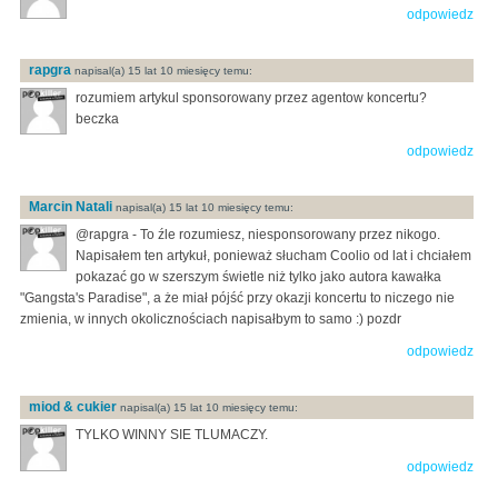
odpowiedz
rapgra
napisal(a) 15 lat 10 miesięcy temu:
rozumiem artykul sponsorowany przez agentow koncertu?
beczka
odpowiedz
Marcin Natali
napisal(a) 15 lat 10 miesięcy temu:
@rapgra - To źle rozumiesz, niesponsorowany przez nikogo.
Napisałem ten artykuł, ponieważ słucham Coolio od lat i chciałem
pokazać go w szerszym świetle niż tylko jako autora kawałka
"Gangsta's Paradise", a że miał pójść przy okazji koncertu to niczego nie
zmienia, w innych okolicznościach napisałbym to samo :) pozdr
odpowiedz
miod & cukier
napisal(a) 15 lat 10 miesięcy temu:
TYLKO WINNY SIE TLUMACZY.
odpowiedz