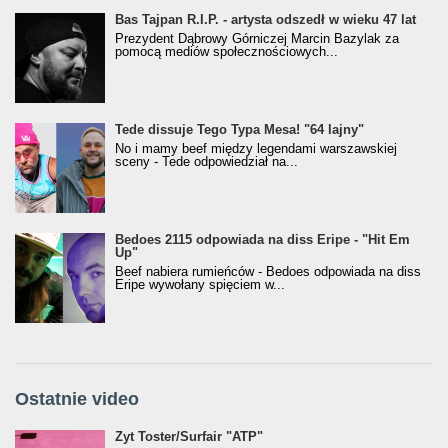
Bas Tajpan R.I.P. - artysta odszedł w wieku 47 lat
Prezydent Dąbrowy Górniczej Marcin Bazylak za
pomocą mediów społecznościowych...
Tede dissuje Tego Typa Mesa! "64 lajny"
No i mamy beef między legendami warszawskiej
sceny - Tede odpowiedział na...
Bedoes 2115 odpowiada na diss Eripe - "Hit Em
Up"
Beef nabiera rumieńców - Bedoes odpowiada na diss
Eripe wywołany spięciem w...
Ostatnie video
Żyt Toster/SurfAir - ATP VIDEO
Żyt Toster/Surfair "ATP"