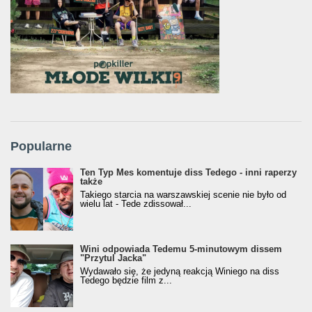
Popularne
Ten Typ Mes komentuje diss Tedego - inni raperzy
także
Takiego starcia na warszawskiej scenie nie było od
wielu lat - Tede zdissował...
Wini odpowiada Tedemu 5-minutowym dissem
"Przytul Jacka"
Wydawało się, że jedyną reakcją Winiego na diss
Tedego będzie film z...