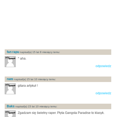
fan rapu
napisal(a) 15 lat 8 miesięcy temu:
^ aha.
odpowiedz
rwm
napisal(a) 15 lat 10 miesięcy temu:
gitara artykuł !
odpowiedz
Baks
napisal(a) 15 lat 10 miesięcy temu:
Zgadzam się świetny raper. Płyta Gangsta Paradise to klasyk.