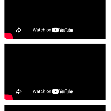
Coolio feat. Snoop Dogg - Gangsta Walk
Coolio - interview - reasons of career flop, story of