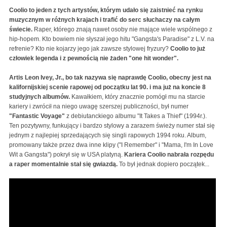
Coolio to jeden z tych artystów, którym udało się zaistnieć na rynku
muzycznym w różnych krajach i trafić do serc słuchaczy na całym
świecie.
Raper, którego znają nawet osoby nie mające wiele wspólnego z
hip-hopem. Kto bowiem nie słyszał jego hitu "Gangsta's Paradise" z L.V. na
refrenie? Kto nie kojarzy jego jak zawsze stylowej fryzury?
Coolio to już
człowiek legenda i z pewnością nie żaden "one hit wonder".
Artis Leon Ivey, Jr., bo tak nazywa się naprawdę Coolio, obecny jest na
kalifornijskiej scenie rapowej od początku lat 90. i ma już na koncie 8
studyjnych albumów.
Kawałkiem, który znacznie pomógł mu na starcie
kariery i zwrócił na niego uwagę szerszej publiczności, był numer
"Fantastic Voyage"
z debiutanckiego albumu "It Takes a Thief" (1994r.).
Ten pozytywny, funkujący i bardzo stylowy a zarazem świeży numer stał się
jednym z najlepiej sprzedających się singli rapowych 1994 roku. Album,
promowany także przez dwa inne klipy ("I Remember" i "Mama, I'm In Love
Wit a Gangsta") pokrył się w USA platyną.
Kariera Coolio nabrała rozpędu
a raper momentalnie stał się gwiazdą.
To był jednak dopiero początek...
Coolio - I Remember (feat. J Ro & Billy Boy) [Music
Video] {Clean}