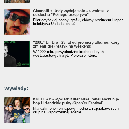
Gkamolli z Undy wydaje solo - 4 wnioski z
odsłuchu "Pełnego przepływu"
Filar gdyńskiej sceny, grafik, główny producent i raper
kolektywu Undadasea już...
"2001" Dr. Dre - 25 lat od premiery albumu, który
zmienił grę (Klasyk na Weekend)
W 1999 roku powychodziło trochę dobrych
westcoastowych płyt. Pierwsze, które...
Wywiady:
KNEECAP - wywiad: Killer Mike, rebeliancki hip-
hop i irlandzkie puby (Open'er Festival)
Irlandzki fenomen rapowy i jedna z najciekawszych
grup na współczesnej scenie....