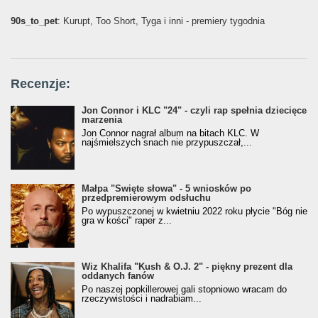
90s_to_pet
: Kurupt, Too Short, Tyga i inni - premiery tygodnia
Recenzje:
Jon Connor i KLC "24" - czyli rap spełnia dziecięce
marzenia
Jon Connor nagrał album na bitach KLC. W
najśmielszych snach nie przypuszczał,...
Małpa "Święte słowa" - 5 wniosków po
przedpremierowym odsłuchu
Po wypuszczonej w kwietniu 2022 roku płycie "Bóg nie
gra w kości" raper z...
Wiz Khalifa "Kush & O.J. 2" - piękny prezent dla
oddanych fanów
Po naszej popkillerowej gali stopniowo wracam do
rzeczywistości i nadrabiam...