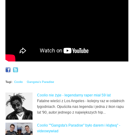
"Gangsta's Paradise", 2Pac (Popkiller.pl)
Tagi:
Coolio
Gangsta's Paradise
Coolio nie żyje - legendarny raper miał 59 lat
Fatalne wieści z Los Angeles - kolejny raz w ostatnich
tygodniach. Opuściła nas legenda i jedna z ikon rapu
lat '90, autor jednego z największych hip...
Coolio ""Gangsta's Paradise" było darem i klątwą" -
videowywiad