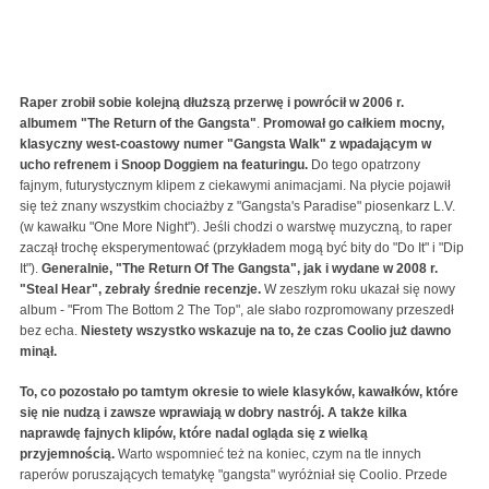
Raper zrobił sobie kolejną dłuższą przerwę i powrócił w 2006 r.
albumem "The Return of the Gangsta"
.
Promował go całkiem mocny,
klasyczny west-coastowy numer "Gangsta Walk" z wpadającym w
ucho refrenem i Snoop Doggiem na featuringu.
Do tego opatrzony
fajnym, futurystycznym klipem z ciekawymi animacjami. Na płycie pojawił
się też znany wszystkim chociażby z "Gangsta's Paradise" piosenkarz L.V.
(w kawałku "One More Night"). Jeśli chodzi o warstwę muzyczną, to raper
zaczął trochę eksperymentować (przykładem mogą być bity do "Do It" i "Dip
It").
Generalnie, "The Return Of The Gangsta", jak i wydane w 2008 r.
"Steal Hear", zebrały średnie recenzje.
W zeszłym roku ukazał się nowy
album - "From The Bottom 2 The Top", ale słabo rozpromowany przeszedł
bez echa.
Niestety wszystko wskazuje na to, że czas Coolio już dawno
minął.
To, co pozostało po tamtym okresie to wiele klasyków, kawałków, które
się nie nudzą i zawsze wprawiają w dobry nastrój. A także kilka
naprawdę fajnych klipów, które nadal ogląda się z wielką
przyjemnością.
Warto wspomnieć też na koniec, czym na tle innych
raperów poruszających tematykę "gangsta" wyróżniał się Coolio. Przede