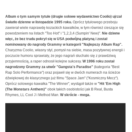
Album o tym samym tytule (drugie solowe wydawnictwo Coolio) ujrzał
światło dzienne w listopadzie 1995 roku.
Oprócz tytułowego przeboju
zawierał wiele naprawdę kozackich kawałków, w tym również cieszące się
powodzeniem na listach "Too Hot" i "1,2,3,4 (Sumpin' New)".
Nie dziwne
więc, że bez trudu pokrył się w USA podwójną platyną i został
nominowany do nagrody Grammy w kategorii "Najlepszy Album Rap".
Charyzma Coolio, własny styl, pomysł na siebie, masa pozytywnej energii i
poczucie humoru sprawiały, że jego nagrań słuchało się z prawdziwą
przyjemnością, a raper odnosił kolejne sukcesy.
W 1996 roku został
nagrodzony Grammy za utwór "Gangsta's Paradise"
(kategoria "Best
Rap Solo Performance") oraz pojawił się w dwóch numerach na ścieżce
dźwiękowej do klasycznego już filmu "Space Jam" ("Kosmiczny Mecz").
Oprócz solowego kawałka "The Winner", wystąpił także w
"Hit 'Em High
(The Monstars Anthem)"
obok takich osobistości jak B Real, Busta
Rhymes, LL Cool J i Method Man.
W skrócie - mega.
space jam hit em high