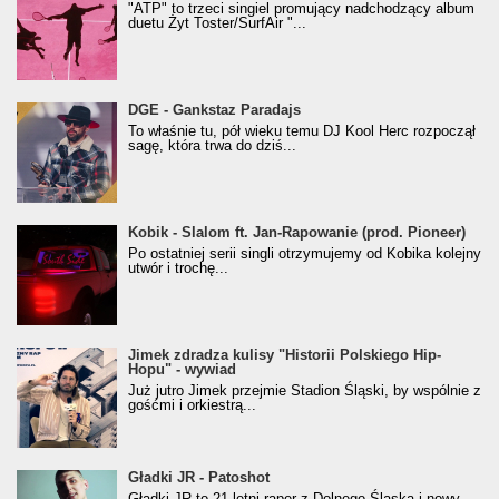
"ATP" to trzeci singiel promujący nadchodzący album
duetu Żyt Toster/SurfAir "...
donGURALesko z nagrodą za
DGE - Gankstaz Paradajs
Klasyczny/Trueschoolowy Album Roku
To właśnie tu, pół wieku temu DJ Kool Herc rozpoczął
(Popkillery 2023)
sagę, która trwa do dziś...
Kobik - Slalom ft. Jan-Rapowanie (prod. Pioneer)
Kobik - Slalom ft. Jan-Rapowanie (prod. Pioneer)
[Official Music Visualiser]
Po ostatniej serii singli otrzymujemy od Kobika kolejny
utwór i trochę...
Jimek zdradza kulisy "Historii Polskiego Hip-
Jimek zdradza kulisy "Historii Polskiego Hip-
Hopu" - wywiad
Hopu" - wywiad
Już jutro Jimek przejmie Stadion Śląski, by wspólnie z
gośćmi i orkiestrą...
Gładki JR - Patoshot
Gładki JR - Patoshot
Gładki JR to 21-letni raper z Dolnego Śląska i nowy