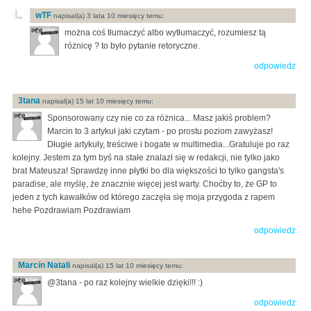
wTF
napisal(a) 3 lata 10 miesięcy temu:
można coś tłumaczyć albo wytłumaczyć, rozumiesz tą
różnicę ? to było pytanie retoryczne.
odpowiedz
3tana
napisal(a) 15 lat 10 miesięcy temu:
Sponsorowany czy nie co za różnica... Masz jakiś problem?
Marcin to 3 artykuł jaki czytam - po prostu poziom zawyżasz!
Długie artykuły, treściwe i bogate w multimedia...Gratuluje po raz
kolejny. Jestem za tym byś na stałe znalazł się w redakcji, nie tylko jako
brat Mateusza! Sprawdzę inne płytki bo dla większości to tylko gangsta's
paradise, ale myślę, że znacznie więcej jest warty. Choćby to, że GP to
jeden z tych kawałków od którego zaczęła się moja przygoda z rapem
hehe Pozdrawiam Pozdrawiam
odpowiedz
Marcin Natali
napisal(a) 15 lat 10 miesięcy temu:
@3tana - po raz kolejny wielkie dzięki!!! :)
odpowiedz