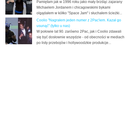
Pamiętam jak w 1996 roku jako mały brzdąc zajarany
Michaelem Jordanem i chicagowskimi bykami
olgądałem w kółko "Space Jam" i słuchałem ścieżki...
Coolio "Nagrałem jeden numer z 2Pac'iem. Kazał go
usunąć" (tylko u nas)
W połowie lat 90. zarówno 2Pac, jak i Coolio zdawali
się być dosłownie wszędzie - od obecności w mediach
po listy przebojów i hollywoodzkie produkcje...