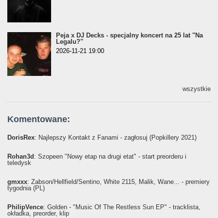
Peja x DJ Decks - specjalny koncert na 25 lat "Na
Legalu?"
2026-11-21 19:00
wszystkie
Komentowane:
DorisRex
: Najlepszy Kontakt z Fanami - zagłosuj (Popkillery 2021)
Rohan3d
: Szopeen "Nowy etap na drugi etat" - start preorderu i
teledysk
gmxxx
: Żabson/Hellfield/Sentino, White 2115, Malik, Wane... - premiery
tygodnia (PL)
PhilipVence
: Golden - "Music Of The Restless Sun EP" - tracklista,
okładka, preorder, klip