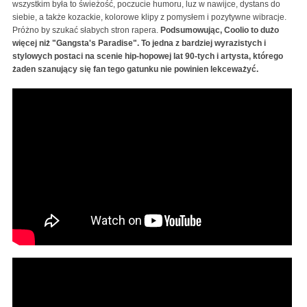
wszystkim była to świeżość, poczucie humoru, luz w nawijce, dystans do
siebie, a także kozackie, kolorowe klipy z pomysłem i pozytywne wibracje.
Próżno by szukać słabych stron rapera.
Podsumowując, Coolio to dużo
więcej niż "Gangsta's Paradise". To jedna z bardziej wyrazistych i
stylowych postaci na scenie hip-hopowej lat 90-tych i artysta, którego
żaden szanujący się fan tego gatunku nie powinien lekceważyć.
Coolio - Fantastic Voyage (Official Music Video)
[Clean]
Coolio TOO HOT(FULL CLIP)