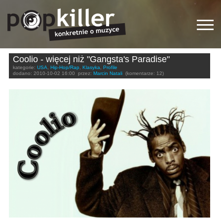
Coolio - więcej niż "Gangsta's Paradise"
kategorie:
USA
,
Hip-Hop/Rap
,
Klasyka
,
Profile
dodano:
2010-10-02 16:00
przez:
Marcin Natali
(komentarze: 12)