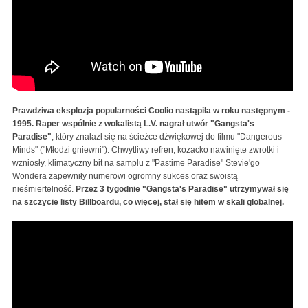
Prawdziwa eksplozja popularności Coolio nastąpiła w roku następnym -
1995.
Raper wspólnie z wokalistą L.V. nagrał utwór "Gangsta's
Paradise"
, który znalazł się na ścieżce dźwiękowej do filmu "Dangerous
Minds" ("Młodzi gniewni"). Chwytliwy refren, kozacko nawinięte zwrotki i
wzniosły, klimatyczny bit na samplu z "Pastime Paradise" Stevie'go
Wondera zapewniły numerowi ogromny sukces oraz swoistą
nieśmiertelność.
Przez 3 tygodnie "Gangsta's Paradise" utrzymywał się
na szczycie listy Billboardu, co więcej, stał się hitem w skali globalnej.
Coolio - Gangsta's Paradise (feat. L.V.) [Music Video]