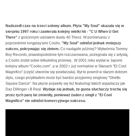
Nadszedł czas na trzeci solowy album. Płyta "My Soul" ukazała się w
sierpniu 1997 roku i zawierała kolejny wielki hit - "C U When U Get
There"
z gościnnym udziałem duetu 40 Thevz. W porównaniu z
poprzednimi longplay'ami Coolio,
"My Soul" odniósł jednak mniejszy
sukces, pokrywając się złotem.
Co nastąpiło później? Wytwórnia Tommy
Boy Records, prawdopodobnie tym rozczarowana, pożegnała się z artystą,
a Coolio zrobił sobie kilkuletnią przerwę.
W 2001 roku wydał w Japonii
kolejny album "Coolio.com", a w 2002 r. już normalnie w Stanach "El Cool
Magnifico" (część utworów się powtarzała). Był to powrót w starym dobrym
stylu, czego przykładem może być bardzo przyjemny singlowy "Ghetto
Square Dance". Na płycie pojawiły się też featuringi takich wyjadaczy jak
Daz Dillinger i B Real.
Wydaje się jednak, że gusta słuchaczy trochę się
przez tych parę lat zmieniły, ponieważ żaden z singli z "El Cool
Magnifico" nie odniósł komercyjnego sukcesu.
Coolio - C U When U Get There (feat. 40 Thevz)
[Official Music Video]