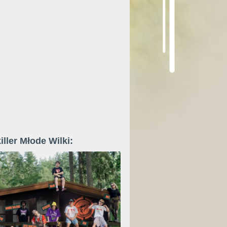
iller Młode Wilki: