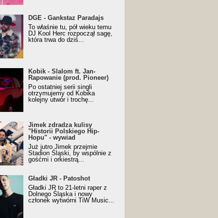
URALesko z nagrodą za
DGE - Gankstaz Paradajs
yczny/Trueschoolowy
To właśnie tu, pół wieku temu
m Roku (Popkillery 2023)
DJ Kool Herc rozpoczął sagę,
która trwa do dziś...
 - Slalom ft. Jan-
Kobik - Slalom ft. Jan-
wanie (prod. Pioneer)
Rapowanie (prod. Pioneer)
cial Music Visualiser]
Po ostatniej serii singli
otrzymujemy od Kobika
kolejny utwór i trochę...
k zdradza kulisy "Historii
Jimek zdradza kulisy
kiego Hip-Hopu" - wywiad
"Historii Polskiego Hip-
Hopu" - wywiad
Już jutro Jimek przejmie
Stadion Śląski, by wspólnie z
gośćmi i orkiestrą...
ki JR - Patoshot
Gładki JR - Patoshot
Gładki JR to 21-letni raper z
Dolnego Śląska i nowy
członek wytwórni TiW Music...