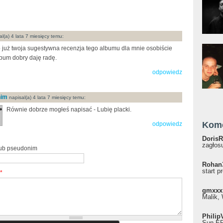
l(a) 4 lata 7 miesięcy temu:
 już twoja sugestywna recenzja tego albumu dla mnie osobiście
bum dobry daję radę.
odpowiedz
nim
napisal(a) 4 lata 7 miesięcy temu:
Równie dobrze mogłeś napisać - Lubię placki.
Kom
odpowiedz
DorisR
zagłosu
lub pseudonim
Rohan
start p
*
gmxxx
Malik, 
Philip
Sun EP"