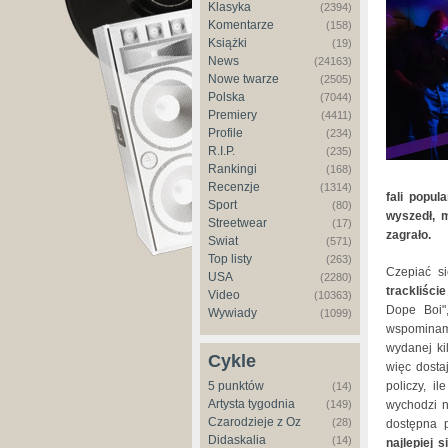
Klasyka
(2394)
Komentarze
(158)
Książki
(19)
News
(24163)
Nowe twarze
(2505)
Polska
(7044)
Premiery
(4411)
Profile
(234)
R.I.P.
(235)
Rankingi
(168)
Recenzje
(1314)
fali popu
Sport
(80)
wyszedł, 
Streetwear
(17)
zagrało.
Świat
(571)
Top listy
(263)
Czepiać s
USA
(2280)
trackliści
Video
(10363)
Dope Boi"
Wywiady
(1099)
wspominam 
wydanej ki
Cykle
więc dosta
5 punktów
policzy, i
(14)
Artysta tygodnia
(149)
wychodzi n
Czarodzieje z Oz
(28)
dostępna 
Didaskalia
(14)
najlepiej 