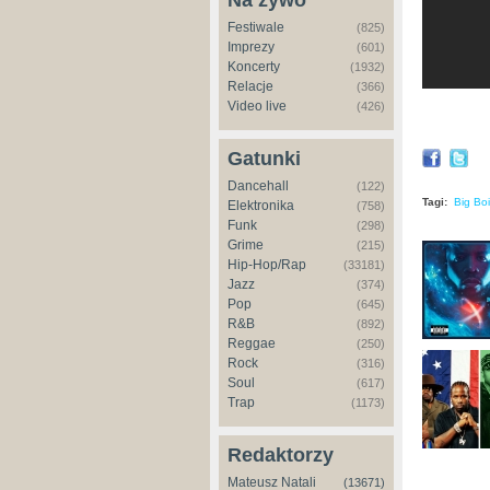
Na żywo
Festiwale
(825)
Imprezy
(601)
Koncerty
(1932)
Relacje
(366)
Video live
(426)
Gatunki
Dancehall
(122)
Tagi:
Big Boi
Elektronika
(758)
Funk
(298)
Grime
(215)
Hip-Hop/Rap
(33181)
Jazz
(374)
Pop
(645)
R&B
(892)
Reggae
(250)
Rock
(316)
Soul
(617)
Trap
(1173)
Redaktorzy
Mateusz Natali
(13671)