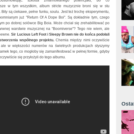
odsumowując: szkoda zmarnowanego potencjału, bo co
jsze w tym wszystkim, album stricte muzycznie broni się w stu
 Bity są ciekawe, pełne funku, soulu. Jest też trochę eksperymentu,
omnianym już "Return Of A Dope Boi". Są dokładnie tym, czego
ym po dobrej solówce Big Boia. Może chciał się zrehabilitować po
rwnej warstwie muzycznej na "Boomiverse"? Tego nie wiem, ale
 pewne.
Sir Lucious Left Foot i Sleepy Brown nie do końca podołali
stworzenia wspólnego projektu.
Chemia między nimi oczywiście
, ale w większości numerów na świetnych produkcjach słyszymy
łamek tego, co mogłoby się zamanifestować w pełnej formie, gdyby
czywiście się przyłożyli do tego albumu.
See
Osta
Żyt 