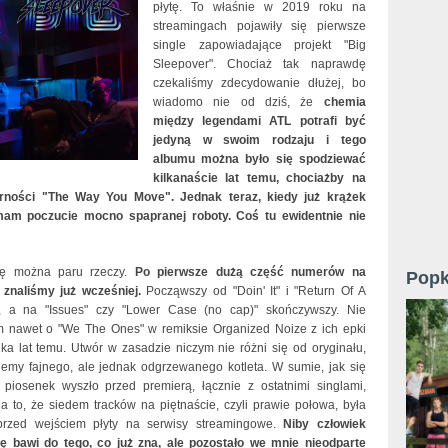
płytę. To właśnie w 2019 roku na
streamingach pojawiły się pierwsze
single zapowiadające projekt "Big
Sleepover". Chociaż tak naprawdę
czekaliśmy zdecydowanie dłużej, bo
wiadomo nie od dziś, że
chemia
między legendami ATL potrafi być
jedyną w swoim rodzaju i tego
albumu można było się spodziewać
kilkanaście lat temu, chociażby na
larności "The Way You Move". Jednak teraz, kiedy już krążek
mam poczucie mocno spapranej roboty. Coś tu ewidentnie nie
ię można paru rzeczy.
Po pierwsze dużą część numerów na
Popk
e znaliśmy już wcześniej.
Począwszy od "Doin' It" i "Return Of A
, a na "Issues" czy "Lower Case (no cap)" skończywszy. Nie
nawet o "We The Ones" w remiksie Organized Noize z ich epki
lka lat temu. Utwór w zasadzie niczym nie różni się od oryginału,
jemy fajnego, ale jednak odgrzewanego kotleta. W sumie, jak się
le piosenek wyszło przed premierą, łącznie z ostatnimi singlami,
a to, że siedem tracków na piętnaście, czyli prawie połowa, była
przed wejściem płyty na serwisy streamingowe.
Niby człowiek
się bawi do tego, co już zna, ale pozostało we mnie nieodparte