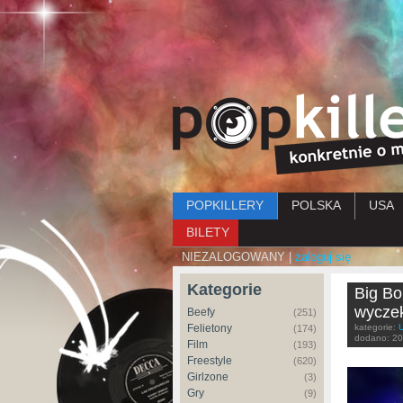
Menu główne
POPKILLERY
POLSKA
USA
BILETY
NIEZALOGOWANY |
zaloguj się
Kategorie
Big Bo
wyczek
Beefy
(251)
Felietony
kategorie:
(174)
dodano:
20
Film
(193)
Freestyle
(620)
Girlzone
(3)
Gry
(9)