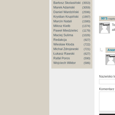
Bartosz Skolasiński
(3553)
Marek Adamski
(3059)
Daniel Wardziński
(2596)
Krystian Krupiński
(1997)
90'S
napisa
Marcin Natali
(1580)
To
Miłosz Kiełb
(1374)
al
Paweł Miedzielec
(1179)
Maciej Sulima
(1026)
Redakcja
(927)
Wiesław Kłoda
(722)
Michał Zdrojewski
(721)
Ano
Łukasz Rawski
(627)
Rafał Poros
(590)
Wojciech Wiktor
(586)
Nazwisko 
Komentarz