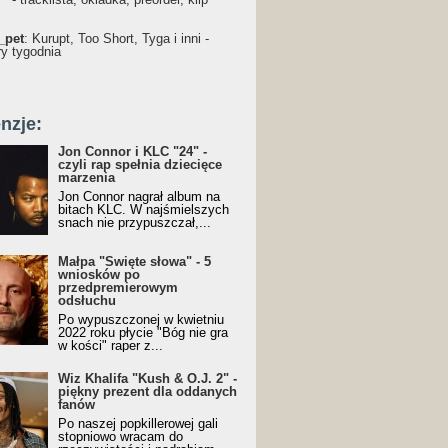
_pet
: Kurupt, Too Short, Tyga i inni -
ry tygodnia
nzje:
Jon Connor i KLC "24" -
czyli rap spełnia dziecięce
marzenia
Jon Connor nagrał album na
bitach KLC. W najśmielszych
snach nie przypuszczał,...
Małpa "Święte słowa" - 5
wniosków po
przedpremierowym
odsłuchu
Po wypuszczonej w kwietniu
2022 roku płycie "Bóg nie gra
w kości" raper z...
Wiz Khalifa "Kush & O.J. 2" -
piękny prezent dla oddanych
fanów
Po naszej popkillerowej gali
stopniowo wracam do