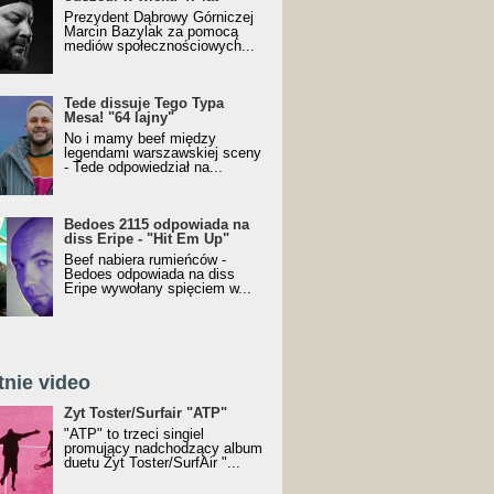
Prezydent Dąbrowy Górniczej
Marcin Bazylak za pomocą
mediów społecznościowych...
Tede dissuje Tego Typa
Mesa! "64 lajny"
No i mamy beef między
legendami warszawskiej sceny
- Tede odpowiedział na...
Bedoes 2115 odpowiada na
diss Eripe - "Hit Em Up"
Beef nabiera rumieńców -
Bedoes odpowiada na diss
Eripe wywołany spięciem w...
tnie video
Toster/SurfAir - ATP VIDEO
Żyt Toster/Surfair "ATP"
"ATP" to trzeci singiel
promujący nadchodzący album
duetu Żyt Toster/SurfAir "...