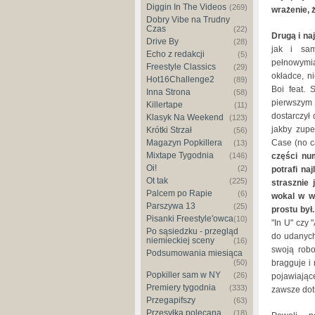
Diggin In The Videos
(269)
wrażenie, ż
Dobry Vibe na Trudny
Czas
(22)
Drugą i na
Drive By
(28)
jak i sa
Echo z redakcji
(5)
pełnowymia
Freestyle Classics
(29)
okładce, n
Hot16Challenge2
(89)
Boi feat. 
Inna Strona
(58)
pierwszym 
Killertape
(11)
dostarczył 
Klasyk Na Weekend
(123)
jakby zupe
Krótki Strzał
(56)
Magazyn Popkillera
Case (no c
(13)
Mixtape Tygodnia
(146)
części nu
Oi!
(2)
potrafi na
Ot tak
(225)
strasznie 
Palcem po Rapie
(6)
wokal w w
Parszywa 13
(25)
prostu był.
Pisanki Freestyle'owca
(10)
"In U" czy 
Po sąsiedzku - przegląd
do udanyc
niemieckiej sceny
(16)
swoją robo
Podsumowania miesiąca
(50)
bragguje i
Popkiller sam w NY
(26)
pojawiając
Premiery tygodnia
(333)
zawsze dotr
Przegapifszy
(63)
Przesyłka polecana
(18)