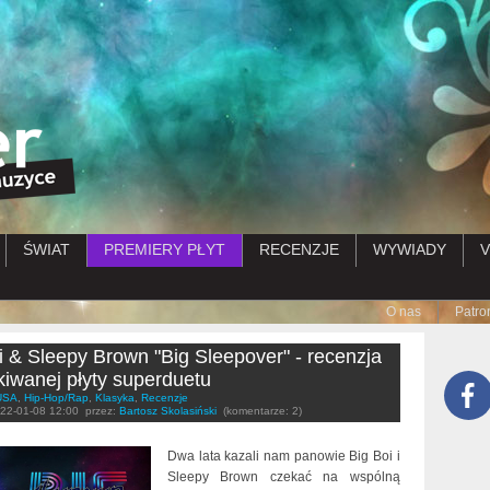
Przejdź do treści
ŚWIAT
PREMIERY PŁYT
RECENZJE
WYWIADY
V
Submenu
O nas
Patro
i & Sleepy Brown "Big Sleepover" - recenzja
iwanej płyty superduetu
USA
,
Hip-Hop/Rap
,
Klasyka
,
Recenzje
22-01-08 12:00
przez:
Bartosz Skolasiński
(komentarze: 2)
Dwa lata kazali nam panowie Big Boi i
Sleepy Brown czekać na wspólną