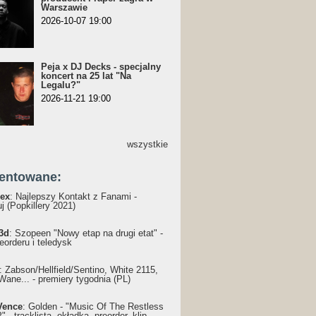
Warszawie
2026-10-07 19:00
Peja x DJ Decks - specjalny
koncert na 25 lat "Na
Legalu?"
2026-11-21 19:00
wszystkie
entowane:
ex
: Najlepszy Kontakt z Fanami -
j (Popkillery 2021)
3d
: Szopeen "Nowy etap na drugi etat" -
reorderu i teledysk
: Żabson/Hellfield/Sentino, White 2115,
Wane... - premiery tygodnia (PL)
Vence
: Golden - "Music Of The Restless
 - tracklista, okładka, preorder, klip