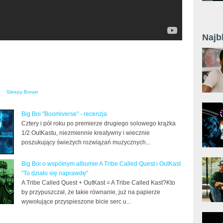
Najb
Sleepy Brown
Big Boi "Boomiverse" - recenzja
Cztery i pół roku po premierze drugiego solowego krążka
1/2 OutKastu, niezmiennie kreatywny i wiecznie
poszukujący świeżych rozwiązań muzycznych...
Big Boi o wspólnym albumie A Tribe Called Quest i OutKast
"To działo się naprawdę"
A Tribe Called Quest + OutKast = A Tribe Called Kast?Kto
by przypuszczał, że takie równanie, już na papierze
wywołujące przyspieszone bicie serc u...