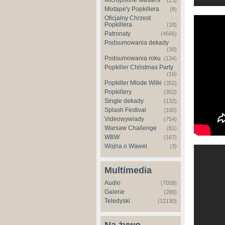
Microphone Masters
(23)
Mixtape'y Popkillera
(8)
Oficjalny Chrzest
Big Boi 
Popkillera
(18)
[Official
Patronaty
(4566)
Podsumowania dekady
(30)
Podsumowania roku
(134)
Popkiller Christmas Party
(16)
Popkiller Młode Wilki
(352)
Popkillery
(352)
Single dekady
(132)
Splash Festival
(100)
Videowywiady
(754)
Warsaw Challenge
(61)
WBW
(167)
Wojna o Wawel
(3)
Return o
Multimedia
Audio
(7058)
Galerie
(286)
Teledyski
(12130)