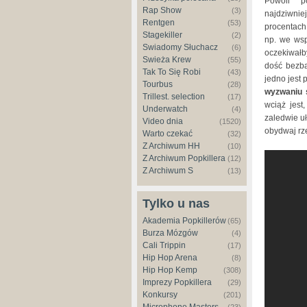
Powoli p
Rap Show
(3)
najdziwnie
Rentgen
(53)
procentach.
Stagekiller
(2)
np. we wsp
Świadomy Słuchacz
(6)
oczekiwałb
Świeża Krew
(55)
dość bezba
Tak To Się Robi
(43)
jedno jest
Tourbus
(28)
wyzwaniu 
Trillest. selection
(17)
wciąż jest
Underwatch
(4)
zaledwie u
Video dnia
(1520)
obydwaj rze
Warto czekać
(32)
Z Archiwum HH
(10)
All You 
Z Archiwum Popkillera
(12)
Z Archiwum S
(13)
Tylko u nas
Akademia Popkillerów
(65)
Burza Mózgów
(4)
Cali Trippin
(17)
Hip Hop Arena
(8)
Hip Hop Kemp
(308)
Imprezy Popkillera
(29)
Konkursy
(201)