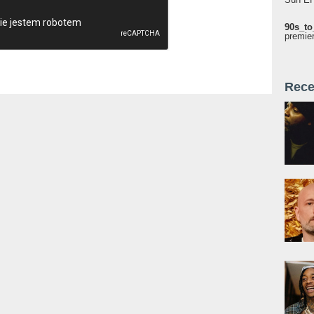
90s_to
premie
Rece