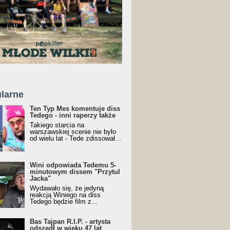
larne
Ten Typ Mes komentuje diss
Tedego - inni raperzy także
Takiego starcia na
warszawskiej scenie nie było
od wielu lat - Tede zdissował...
Wini odpowiada Tedemu 5-
minutowym dissem "Przytul
Jacka"
Wydawało się, że jedyną
reakcją Winiego na diss
Tedego będzie film z...
Bas Tajpan R.I.P. - artysta
odszedł w wieku 47 lat