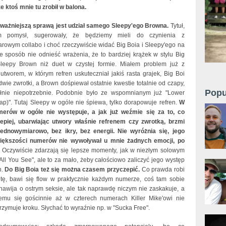
e ktoś mnie tu zrobił w balona.
jważniejszą sprawą jest udział samego Sleepy'ego Browna.
Tytuł,
m pomysł, sugerowały, że będziemy mieli do czynienia z
rowym collabo i choć rzeczywiście widać Big Boia i Sleepy'ego na
ie sposób nie odnieść wrażenia, że to bardziej krążek w stylu Big
Sleepy Brown niż duet w czystej formie. Miałem problem już z
utworem, w którym refren uskuteczniał jakiś rasta grajek, Big Boi
dwie zwrotki, a Brown dośpiewał ostatnie kwestie totalnie od czapy,
Popu
łnie niepotrzebnie. Podobnie było ze wspomnianym już "Lower
ap)". Tutaj Sleepy w ogóle nie śpiewa, tylko dorapowuje refren.
W
merów w ogóle nie występuje, a jak już weźmie się za to, co
jlepiej, ubarwiając utwory właśnie refrenem czy zwrotką, brzmi
jednowymiarowo, bez ikry, bez energii. Nie wyróżnia się, jego
iększości numerów nie wywoływał u mnie żadnych emocji, po
Oczywiście zdarzają się lepsze momenty, jak w niezłym solowym
"All You See", ale to za mało, żeby całościowo zaliczyć jego występ
h.
Do Big Boia też się można czasem przyczepić.
Co prawda robi
tę, bawi się flow w praktycznie każdym numerze, coś tam sobie
 nawija o ostrym seksie, ale tak naprawdę niczym nie zaskakuje, a
emu się gościnnie aż w czterech numerach Killer Mike'owi nie
zymuje kroku. Słychać to wyraźnie np. w "Sucka Free".