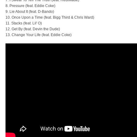
7. I Swear To Tell The Truth (feat. RediMade)
8. Pressure (feat. Eddie Coke)
9. Lie About It (feat. D-Bando)
10. Once Upon a Time (feat. Bigg Third & Chris Ward)
11. Stacks (feat. Lil' O)
12. Get By (feat. Devin the Dude)
13. Change Your Life (feat. Eddie Coke)