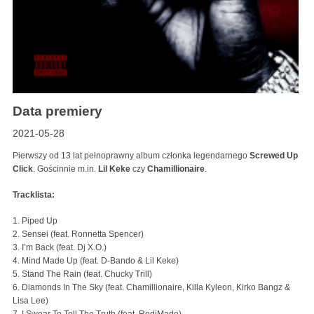
Data premiery
2021-05-28
Pierwszy od 13 lat pełnoprawny album członka legendarnego
Screwed Up
Click
. Gościnnie m.in.
Lil Keke
czy
Chamillionaire
.
Tracklista:
1. Piped Up
2. Sensei (feat. Ronnetta Spencer)
3. I’m Back (feat. Dj X.O.)
4. Mind Made Up (feat. D-Bando & Lil Keke)
5. Stand The Rain (feat. Chucky Trill)
6. Diamonds In The Sky (feat. Chamillionaire, Killa Kyleon, Kirko Bangz &
Lisa Lee)