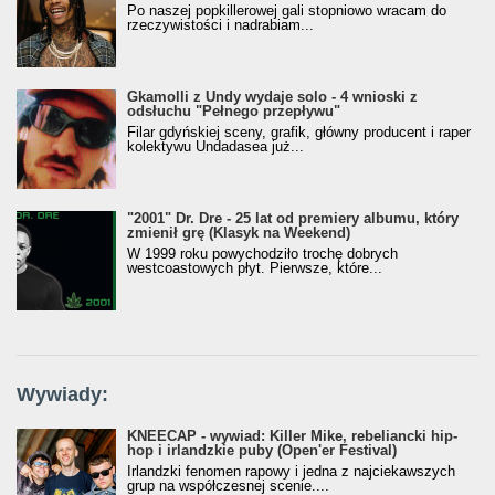
Po naszej popkillerowej gali stopniowo wracam do
rzeczywistości i nadrabiam...
Gkamolli z Undy wydaje solo - 4 wnioski z
odsłuchu "Pełnego przepływu"
Filar gdyńskiej sceny, grafik, główny producent i raper
kolektywu Undadasea już...
"2001" Dr. Dre - 25 lat od premiery albumu, który
zmienił grę (Klasyk na Weekend)
W 1999 roku powychodziło trochę dobrych
westcoastowych płyt. Pierwsze, które...
Wywiady:
KNEECAP - wywiad: Killer Mike, rebeliancki hip-
hop i irlandzkie puby (Open'er Festival)
Irlandzki fenomen rapowy i jedna z najciekawszych
grup na współczesnej scenie....