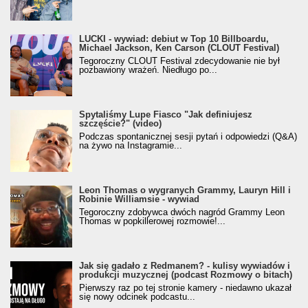
LUCKI - wywiad: debiut w Top 10 Billboardu,
Michael Jackson, Ken Carson (CLOUT Festival)
Tegoroczny CLOUT Festival zdecydowanie nie był
pozbawiony wrażeń. Niedługo po...
Spytaliśmy Lupe Fiasco "Jak definiujesz
szczęście?" (video)
Podczas spontanicznej sesji pytań i odpowiedzi (Q&A)
na żywo na Instagramie...
Leon Thomas o wygranych Grammy, Lauryn Hill i
Robinie Williamsie - wywiad
Tegoroczny zdobywca dwóch nagród Grammy Leon
Thomas w popkillerowej rozmowie!...
Jak się gadało z Redmanem? - kulisy wywiadów i
produkcji muzycznej (podcast Rozmowy o bitach)
Pierwszy raz po tej stronie kamery - niedawno ukazał
się nowy odcinek podcastu...