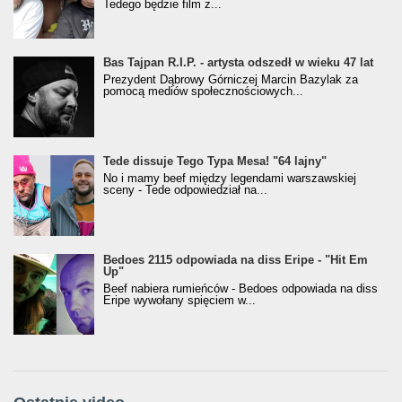
Tedego będzie film z...
Bas Tajpan R.I.P. - artysta odszedł w wieku 47 lat
Prezydent Dąbrowy Górniczej Marcin Bazylak za
pomocą mediów społecznościowych...
Tede dissuje Tego Typa Mesa! "64 lajny"
No i mamy beef między legendami warszawskiej
sceny - Tede odpowiedział na...
Bedoes 2115 odpowiada na diss Eripe - "Hit Em
Up"
Beef nabiera rumieńców - Bedoes odpowiada na diss
Eripe wywołany spięciem w...