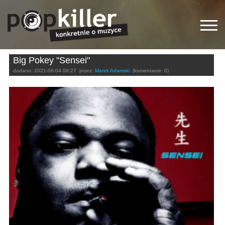
Big Pokey "Sensei"
dodano:
2021-06-04 06:27
przez:
Marek Adamski
(komentarze: 0)