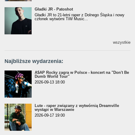
Gładki JR - Patoshot
Gładki JR - Patoshot
Gładki JR to 21-letni raper z Dolnego Śląska i nowy
członek wytwórni TiW Music...
wszystkie
Najbliższe wydarzenia:
A$AP Rocky zagra w Polsce - koncert na "Don't Be
Dumb World Tour"
2026-09-13 18:00
Lute - raper związany z wytwórnią Dreamville
wystąpi w Warszawie
2026-09-17 19:00