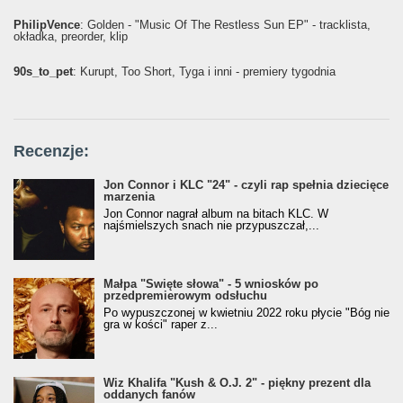
PhilipVence
: Golden - "Music Of The Restless Sun EP" - tracklista,
okładka, preorder, klip
90s_to_pet
: Kurupt, Too Short, Tyga i inni - premiery tygodnia
Recenzje:
Jon Connor i KLC "24" - czyli rap spełnia dziecięce
marzenia
Jon Connor nagrał album na bitach KLC. W
najśmielszych snach nie przypuszczał,...
Małpa "Święte słowa" - 5 wniosków po
przedpremierowym odsłuchu
Po wypuszczonej w kwietniu 2022 roku płycie "Bóg nie
gra w kości" raper z...
Wiz Khalifa "Kush & O.J. 2" - piękny prezent dla
oddanych fanów