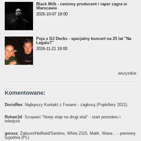
Black Milk - ceniony producent i raper zagra w
Warszawie
2026-10-07 19:00
Peja x DJ Decks - specjalny koncert na 25 lat "Na
Legalu?"
2026-11-21 19:00
wszystkie
Komentowane:
DorisRex
: Najlepszy Kontakt z Fanami - zagłosuj (Popkillery 2021)
Rohan3d
: Szopeen "Nowy etap na drugi etat" - start preorderu i
teledysk
gmxxx
: Żabson/Hellfield/Sentino, White 2115, Malik, Wane... - premiery
tygodnia (PL)