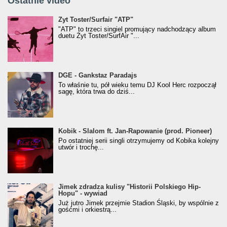
Ostatnie video
Żyt Toster/SurfAir - ATP VIDEO
Żyt Toster/Surfair "ATP"
"ATP" to trzeci singiel promujący nadchodzący album
duetu Żyt Toster/SurfAir "...
donGURALesko z nagrodą za
DGE - Gankstaz Paradajs
Klasyczny/Trueschoolowy Album Roku
To właśnie tu, pół wieku temu DJ Kool Herc rozpoczął
(Popkillery 2023)
sagę, która trwa do dziś...
Kobik - Slalom ft. Jan-Rapowanie (prod. Pioneer)
Kobik - Slalom ft. Jan-Rapowanie (prod. Pioneer)
[Official Music Visualiser]
Po ostatniej serii singli otrzymujemy od Kobika kolejny
utwór i trochę...
Jimek zdradza kulisy "Historii Polskiego Hip-
Jimek zdradza kulisy "Historii Polskiego Hip-
Hopu" - wywiad
Hopu" - wywiad
Już jutro Jimek przejmie Stadion Śląski, by wspólnie z
gośćmi i orkiestrą...