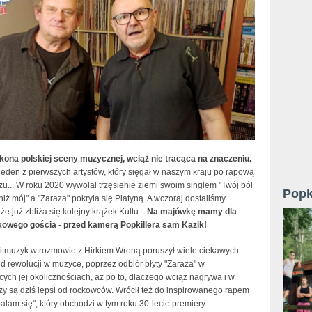
ikona polskiej sceny muzycznej, wciąż nie tracąca na znaczeniu.
eden z pierwszych artystów, który sięgał w naszym kraju po rapową
zu...
W roku 2020 wywołał trzęsienie ziemi swoim singlem "Twój ból
Popk
 niż mój" a "Zaraza" pokryła się Platyną. A wczoraj dostaliśmy
że już zbliża się kolejny krążek Kultu...
Na majówkę mamy dla
owego gościa - przed kamerą Popkillera sam Kazik!
 muzyk w rozmowie z Hirkiem Wroną poruszył wiele ciekawych
d rewolucji w muzyce, poprzez odbiór płyty "Zaraza" w
ych jej okolicznościach, aż po to, dlaczego wciąż nagrywa i w
zy są dziś lepsi od rockowców. Wrócił też do inspirowanego rapem
lam się", który obchodzi w tym roku 30-lecie premiery.