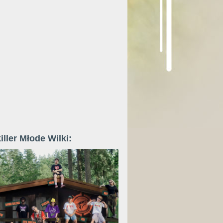
iller Młode Wilki: