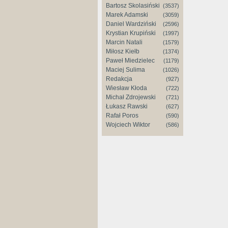
Bartosz Skolasiński
(3537)
Marek Adamski
(3059)
Daniel Wardziński
(2596)
Krystian Krupiński
(1997)
Marcin Natali
(1579)
Miłosz Kiełb
(1374)
Paweł Miedzielec
(1179)
Maciej Sulima
(1026)
Redakcja
(927)
Wiesław Kłoda
(722)
Michał Zdrojewski
(721)
Łukasz Rawski
(627)
Rafał Poros
(590)
Wojciech Wiktor
(586)