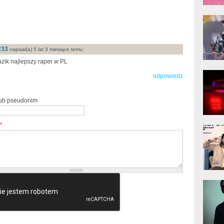
donG
Klas
Albu
233
napisal(a) 5 lat 3 miesiące temu:
zik najlepszy raper w PL
Kobik
odpowiedz
Rapo
[Offi
lub pseudonim
*
Jime
Pols
Gład