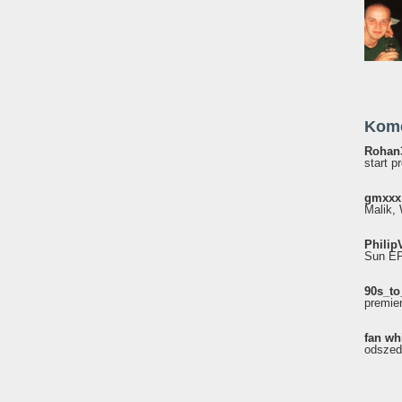
Kom
Rohan
start p
gmxxx
Malik, 
Philip
Sun EP"
90s_to
premie
fan wh
odszed