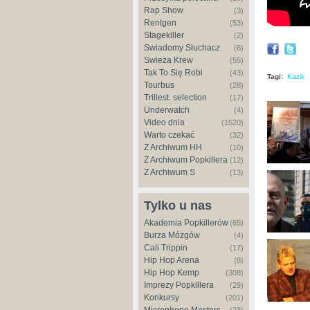
Rap Show
(3)
Rentgen
(53)
Stagekiller
(2)
Świadomy Słuchacz
(6)
Świeża Krew
(55)
Tak To Się Robi
(43)
Tagi:
Kazik
Tourbus
(28)
Trillest. selection
(17)
Underwatch
(4)
Video dnia
(1520)
Warto czekać
(32)
Z Archiwum HH
(10)
Z Archiwum Popkillera
(12)
Z Archiwum S
(13)
Tylko u nas
Akademia Popkillerów
(65)
Burza Mózgów
(4)
Cali Trippin
(17)
Hip Hop Arena
(8)
Hip Hop Kemp
(308)
Imprezy Popkillera
(29)
Konkursy
(201)