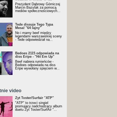
Prezydent Dąbrowy Górniczej
Marcin Bazylak za pomocą
mediów społecznościowych...
Tede dissuje Tego Typa
Mesa! "64 lajny"
No i mamy beef między
legendami warszawskiej sceny
- Tede odpowiedział na...
Bedoes 2115 odpowiada na
diss Eripe - "Hit Em Up"
Beef nabiera rumieńców -
Bedoes odpowiada na diss
Eripe wywołany spięciem w...
tnie video
Toster/SurfAir - ATP VIDEO
Żyt Toster/Surfair "ATP"
"ATP" to trzeci singiel
promujący nadchodzący album
duetu Żyt Toster/SurfAir "...