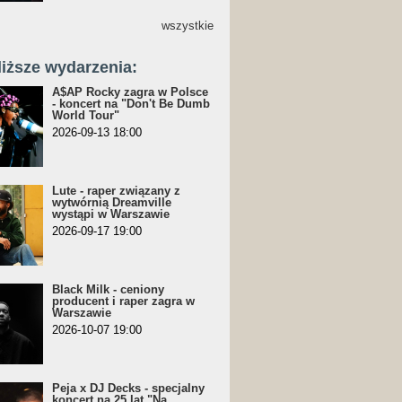
wszystkie
liższe wydarzenia:
A$AP Rocky zagra w Polsce
- koncert na "Don't Be Dumb
World Tour"
2026-09-13 18:00
Lute - raper związany z
wytwórnią Dreamville
wystąpi w Warszawie
2026-09-17 19:00
Black Milk - ceniony
producent i raper zagra w
Warszawie
2026-10-07 19:00
Peja x DJ Decks - specjalny
koncert na 25 lat "Na