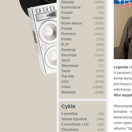
Klasyka
(2394)
Komentarze
(158)
Książki
(19)
News
(24163)
Nowe twarze
(2505)
Polska
(7044)
Premiery
(4411)
Profile
(233)
R.I.P.
(235)
Rankingi
(167)
Recenzje
(1314)
Sport
(80)
Streetwear
(17)
Legenda i 
Świat
(570)
A zarazem j
Top listy
(263)
formę wyra
USA
(2278)
jest lepszy
Video
(10362)
informację, 
Wywiady
(1098)
Was wyjątk
Cykle
Warszawski
tematów - o
5 punktów
(14)
towarzysząc
Artysta tygodnia
(149)
czym raper
Czarodzieje z Oz
(28)
albumu "Spa
Didaskalia
(14)