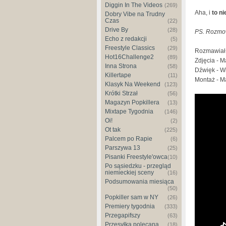
Diggin In The Videos
(269)
Aha, i
to ni
Dobry Vibe na Trudny
Czas
(22)
Drive By
(28)
PS. Rozmow
Echo z redakcji
(5)
Freestyle Classics
(29)
Rozmawiał:
Hot16Challenge2
(89)
Zdjęcia - M
Inna Strona
(58)
Dźwięk - Wi
Killertape
(11)
Montaż - M
Klasyk Na Weekend
(123)
Krótki Strzał
(56)
Magazyn Popkillera
(13)
Mixtape Tygodnia
(146)
Oi!
(2)
Ot tak
(225)
Palcem po Rapie
(6)
Parszywa 13
(25)
Pisanki Freestyle'owca
(10)
Po sąsiedzku - przegląd
niemieckiej sceny
(16)
Podsumowania miesiąca
(50)
Popkiller sam w NY
(26)
Premiery tygodnia
(333)
Przegapifszy
(63)
Przesyłka polecana
(18)