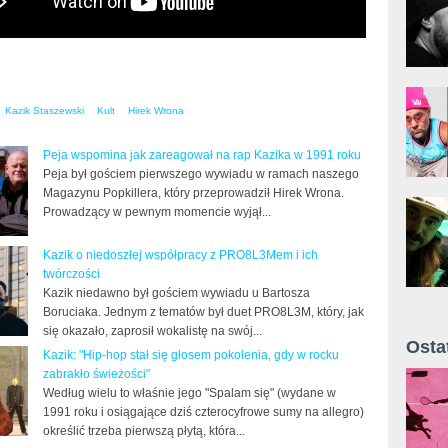
Kazik Staszewski
Kult
Hirek Wrona
Peja wspomina jak zareagował na rap Kazika w 1991 roku
Peja był gościem pierwszego wywiadu w ramach naszego
Magazynu Popkillera, który przeprowadził Hirek Wrona.
Prowadzący w pewnym momencie wyjął...
Kazik o niedoszłej współpracy z PRO8L3Mem i ich
twórczości
Kazik niedawno był gościem wywiadu u Bartosza
Boruciaka. Jednym z tematów był duet PRO8L3M, który, jak
się okazało, zaprosił wokalistę na swój...
Osta
Kazik: "Hip-hop stał się głosem pokolenia, gdy w rocku
Żyt 
zabrakło świeżości"
Według wielu to właśnie jego "Spalam się" (wydane w
1991 roku i osiągające dziś czterocyfrowe sumy na allegro)
określić trzeba pierwszą płytą, która...