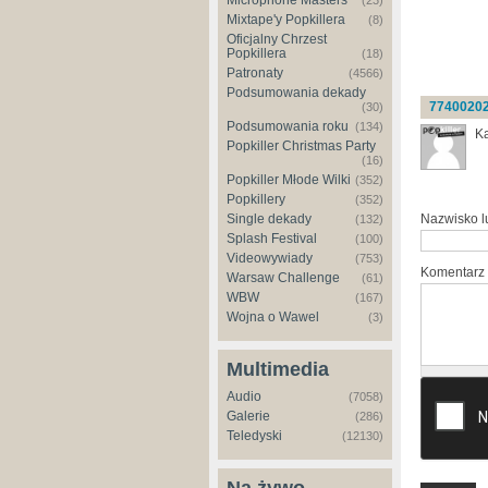
Microphone Masters
(23)
Mixtape'y Popkillera
(8)
Oficjalny Chrzest
Popkillera
(18)
Patronaty
(4566)
Podsumowania dekady
7740020
(30)
Podsumowania roku
(134)
Ka
Popkiller Christmas Party
(16)
Popkiller Młode Wilki
(352)
Popkillery
(352)
Nazwisko 
Single dekady
(132)
Splash Festival
(100)
Videowywiady
(753)
Komentarz
Warsaw Challenge
(61)
WBW
(167)
Wojna o Wawel
(3)
Multimedia
Audio
(7058)
Galerie
(286)
Teledyski
(12130)