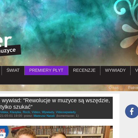
Przejdź do treści
ŚWIAT
PREMIERY PŁYT
RECENZJE
WYWIADY
V
Submenu
O nas
Patro
- wywiad: "Rewolucje w muzyce są wszędzie,
 tylko szukać"
Polska
,
Klasyka
,
Rock
,
Video
,
Wywiady
,
Videowywiady
21-05-01 19:00
przez:
Mateusz Natali
(komentarze: 1)