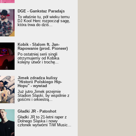
URALesko z nagrodą za
DGE - Gankstaz Paradajs
yczny/Trueschoolowy
To właśnie tu, pół wieku temu
m Roku (Popkillery 2023)
DJ Kool Herc rozpoczął sagę,
która trwa do dziś...
 - Slalom ft. Jan-
Kobik - Slalom ft. Jan-
wanie (prod. Pioneer)
Rapowanie (prod. Pioneer)
cial Music Visualiser]
Po ostatniej serii singli
otrzymujemy od Kobika
kolejny utwór i trochę...
k zdradza kulisy "Historii
Jimek zdradza kulisy
kiego Hip-Hopu" - wywiad
"Historii Polskiego Hip-
Hopu" - wywiad
Już jutro Jimek przejmie
Stadion Śląski, by wspólnie z
gośćmi i orkiestrą...
ki JR - Patoshot
Gładki JR - Patoshot
Gładki JR to 21-letni raper z
Dolnego Śląska i nowy
członek wytwórni TiW Music...