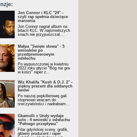
nzje:
Jon Connor i KLC "24" -
czyli rap spełnia dziecięce
marzenia
Jon Connor nagrał album na
bitach KLC. W najśmielszych
snach nie przypuszczał,...
Małpa "Święte słowa" - 5
wniosków po
przedpremierowym
odsłuchu
Po wypuszczonej w kwietniu
2022 roku płycie "Bóg nie gra
w kości" raper z...
Wiz Khalifa "Kush & O.J. 2" -
piękny prezent dla oddanych
fanów
Po naszej popkillerowej gali
stopniowo wracam do
rzeczywistości i nadrabiam...
Gkamolli z Undy wydaje
solo - 4 wnioski z odsłuchu
"Pełnego przepływu"
Filar gdyńskiej sceny, grafik,
główny producent i raper