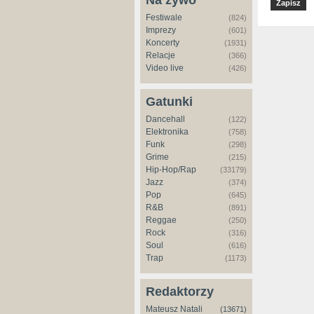
Na żywo
Festiwale
(824)
Imprezy
(601)
Koncerty
(1931)
Relacje
(366)
Video live
(426)
Gatunki
Dancehall
(122)
Elektronika
(758)
Funk
(298)
Grime
(215)
Hip-Hop/Rap
(33179)
Jazz
(374)
Pop
(645)
R&B
(891)
Reggae
(250)
Rock
(316)
Soul
(616)
Trap
(1173)
Redaktorzy
Mateusz Natali
(13671)