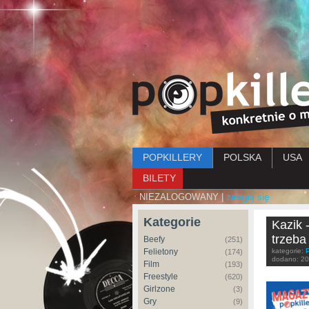
Menu główne
POPKILLERY
POLSKA
USA
BILETY
NIEZALOGOWANY |
zaloguj się
Kategorie
Kazik 
trzeba
Beefy
(251)
Felietony
kategorie:
(174)
dodano:
20
Film
(193)
Freestyle
(620)
Girlzone
(3)
Gry
(9)