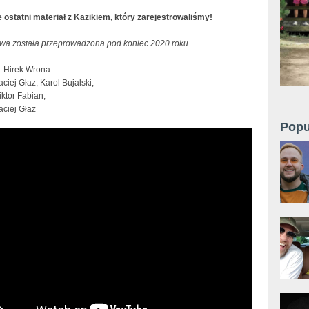
e ostatni materiał z Kazikiem, który zarejestrowaliśmy!
a została przeprowadzona pod koniec 2020 roku.
 Hirek Wrona
aciej Głaz, Karol Bujalski,
ktor Fabian,
aciej Głaz
Popu