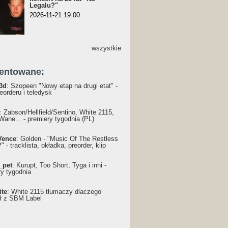
Legalu?"
2026-11-21 19:00
wszystkie
entowane:
3d
: Szopeen "Nowy etap na drugi etat" -
reorderu i teledysk
: Żabson/Hellfield/Sentino, White 2115,
Wane... - premiery tygodnia (PL)
Vence
: Golden - "Music Of The Restless
 - tracklista, okładka, preorder, klip
_pet
: Kurupt, Too Short, Tyga i inni -
ry tygodnia
ite
: White 2115 tłumaczy dlaczego
ł z SBM Label