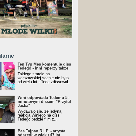
larne
Ten Typ Mes komentuje diss
Tedego - inni raperzy także
Takiego starcia na
warszawskiej scenie nie było
od wielu lat - Tede zdissował...
Wini odpowiada Tedemu 5-
minutowym dissem "Przytul
Jacka"
Wydawało się, że jedyną
reakcją Winiego na diss
Tedego będzie film z...
Bas Tajpan R.I.P. - artysta
odszedł w wieku 47 lat