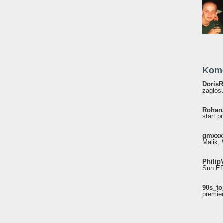
Kom
DorisR
zagłosu
Rohan
start p
gmxxx
Malik, 
Philip
Sun EP"
90s_to
premie