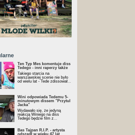
larne
Ten Typ Mes komentuje diss
Tedego - inni raperzy także
Takiego starcia na
warszawskiej scenie nie było
od wielu lat - Tede zdissował...
Wini odpowiada Tedemu 5-
minutowym dissem "Przytul
Jacka"
Wydawało się, że jedyną
reakcją Winiego na diss
Tedego będzie film z...
Bas Tajpan R.I.P. - artysta
odszedł w wieku 47 lat