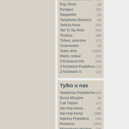
Rap Show
(3)
Rentgen
(53)
Stagekiller
(2)
Świadomy Słuchacz
(6)
Świeża Krew
(55)
Tak To Się Robi
(43)
Tourbus
(28)
Trillest. selection
(17)
Underwatch
(4)
Video dnia
(1520)
Warto czekać
(32)
Z Archiwum HH
(10)
Z Archiwum Popkillera
(12)
Z Archiwum S
(13)
Tylko u nas
Akademia Popkillerów
(65)
Burza Mózgów
(4)
Cali Trippin
(17)
Hip Hop Arena
(8)
Hip Hop Kemp
(308)
Imprezy Popkillera
(29)
Konkursy
(201)