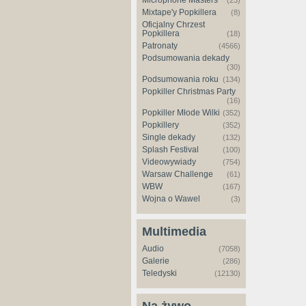
Microphone Masters
(23)
Mixtape'y Popkillera
(8)
Oficjalny Chrzest
Popkillera
(18)
Patronaty
(4566)
Podsumowania dekady
(30)
Podsumowania roku
(134)
Popkiller Christmas Party
(16)
Popkiller Młode Wilki
(352)
Popkillery
(352)
Single dekady
(132)
Splash Festival
(100)
Videowywiady
(754)
Warsaw Challenge
(61)
WBW
(167)
Wojna o Wawel
(3)
Multimedia
Audio
(7058)
Galerie
(286)
Teledyski
(12130)