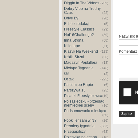
Diggin In The Videos
(269)
Dobry Vibe na Trudny
Czas
(22)
Drive By
(28)
Echo z redakcji
(5)
Freestyle Classics
(29)
Hot16Challenge2
(89)
Nazwisko 
Inna Strona
(58)
Killertape
(11)
Klasyk Na Weekend
Komentarz
(123)
Krótki Strzał
(56)
Magazyn Popkillera
(13)
Mixtape Tygodnia
(146)
Oi!
(2)
Ot tak
(225)
Palcem po Rapie
(6)
Parszywa 13
(25)
Pisanki Freestyle'owca
(10)
Po sąsiedzku - przegląd
niemieckiej sceny
(16)
Podsumowania miesiąca
(50)
Popkiller sam w NY
(26)
Premiery tygodnia
(333)
Przegapifszy
(63)
Przesyłka polecana
(18)