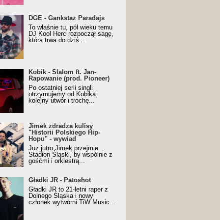
URALesko z nagrodą za
DGE - Gankstaz Paradajs
yczny/Trueschoolowy
To właśnie tu, pół wieku temu
m Roku (Popkillery 2023)
DJ Kool Herc rozpoczął sagę,
która trwa do dziś...
 - Slalom ft. Jan-
Kobik - Slalom ft. Jan-
wanie (prod. Pioneer)
Rapowanie (prod. Pioneer)
cial Music Visualiser]
Po ostatniej serii singli
otrzymujemy od Kobika
kolejny utwór i trochę...
k zdradza kulisy "Historii
Jimek zdradza kulisy
kiego Hip-Hopu" - wywiad
"Historii Polskiego Hip-
Hopu" - wywiad
Już jutro Jimek przejmie
Stadion Śląski, by wspólnie z
gośćmi i orkiestrą...
ki JR - Patoshot
Gładki JR - Patoshot
Gładki JR to 21-letni raper z
Dolnego Śląska i nowy
członek wytwórni TiW Music...