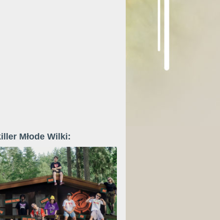
iller Młode Wilki: