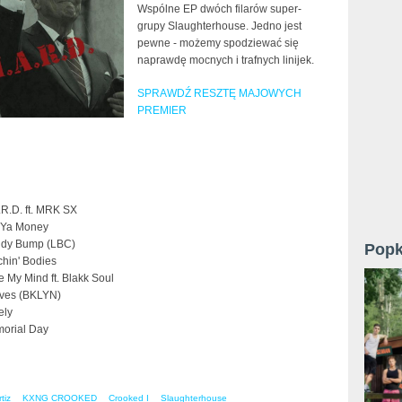
Wspólne EP dwóch filarów super-
grupy Slaughterhouse. Jedno jest
pewne - możemy spodziewać się
naprawdę mocnych i trafnych linijek.
SPRAWDŹ RESZTĘ MAJOWYCH
PREMIER
.R.D. ft. MRK SX
 Ya Money
dy Bump (LBC)
Popk
chin' Bodies
e My Mind ft. Blakk Soul
ves (BKLYN)
ely
orial Day
tiz
KXNG CROOKED
Crooked I
Slaughterhouse