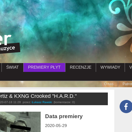
Przejdź do treści
ŚWIAT
PREMIERY PŁYT
RECENZJE
WYWIADY
V
Submenu
O nas
Patro
Ortiz & KXNG Crooked "H.A.R.D."
20-07-18 11:28
przez:
Łukasz Rawski
(komentarze: 0)
Data premiery
2020-05-29