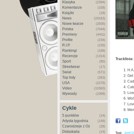
Klasyka
(2394)
Komentarze
(158)
Książki
(19)
News
(24163)
Nowe twarze
(2505)
Polska
(7044)
Premiery
(4411)
Profile
(234)
R.I.P.
(235)
Rankingi
(168)
Recenzje
(1314)
Tracklista:
Sport
(80)
Streetwear
(17)
H.A
Świat
(571)
Get
Top listy
(263)
Cad
USA
(2279)
Cat
Video
(10363)
Los
Wywiady
(1099)
Wol
Lov
Cykle
Mem
5 punktów
(14)
Artysta tygodnia
(149)
Czarodzieje z Oz
(28)
Didaskalia
(14)
Tagi:
Joell Or