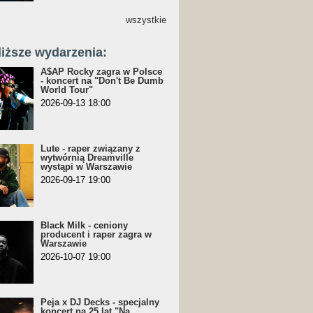
wszystkie
liższe wydarzenia:
A$AP Rocky zagra w Polsce
- koncert na "Don't Be Dumb
World Tour"
2026-09-13 18:00
Lute - raper związany z
wytwórnią Dreamville
wystąpi w Warszawie
2026-09-17 19:00
Black Milk - ceniony
producent i raper zagra w
Warszawie
2026-10-07 19:00
Peja x DJ Decks - specjalny
koncert na 25 lat "Na