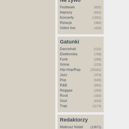
Na żywo
Festiwale
(825)
Imprezy
(601)
Koncerty
(1931)
Relacje
(366)
Video live
(426)
Gatunki
Dancehall
(122)
Elektronika
(758)
Funk
(298)
Grime
(215)
Hip-Hop/Rap
(33181)
Jazz
(374)
Pop
(645)
R&B
(891)
Reggae
(250)
Rock
(316)
Soul
(616)
Trap
(1173)
Redaktorzy
Mateusz Natali
(13671)