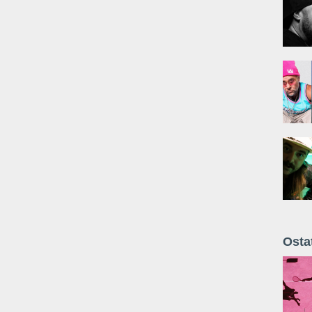
Osta
Żyt 