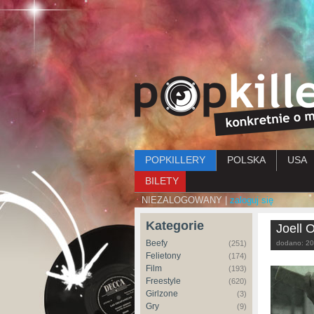
Menu główne
POPKILLERY
POLSKA
USA
BILETY
NIEZALOGOWANY |
zaloguj się
Kategorie
Joell 
Beefy
(251)
dodano:
20
Felietony
(174)
Film
(193)
Freestyle
(620)
Girlzone
(3)
Gry
(9)