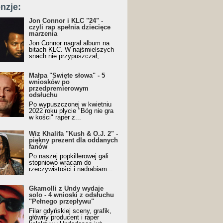
nzje:
Jon Connor i KLC "24" -
czyli rap spełnia dziecięce
marzenia
Jon Connor nagrał album na
bitach KLC. W najśmielszych
snach nie przypuszczał,...
Małpa "Święte słowa" - 5
wniosków po
przedpremierowym
odsłuchu
Po wypuszczonej w kwietniu
2022 roku płycie "Bóg nie gra
w kości" raper z...
Wiz Khalifa "Kush & O.J. 2" -
piękny prezent dla oddanych
fanów
Po naszej popkillerowej gali
stopniowo wracam do
rzeczywistości i nadrabiam...
Gkamolli z Undy wydaje
solo - 4 wnioski z odsłuchu
"Pełnego przepływu"
Filar gdyńskiej sceny, grafik,
główny producent i raper