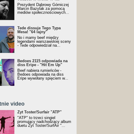
Prezydent Dąbrowy Górniczej
Marcin Bazylak za pomocą
mediów społecznościowych...
Tede dissuje Tego Typa
Mesa! "64 lajny"
No i mamy beef między
legendami warszawskiej sceny
- Tede odpowiedział na...
Bedoes 2115 odpowiada na
diss Eripe - "Hit Em Up"
Beef nabiera rumieńców -
Bedoes odpowiada na diss
Eripe wywołany spięciem w...
tnie video
Toster/SurfAir - ATP VIDEO
Żyt Toster/Surfair "ATP"
"ATP" to trzeci singiel
promujący nadchodzący album
duetu Żyt Toster/SurfAir "...