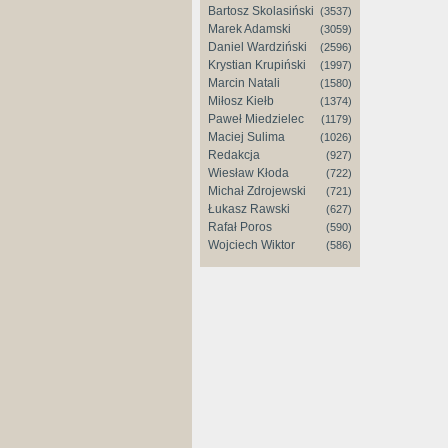
Bartosz Skolasiński
(3537)
Marek Adamski
(3059)
Daniel Wardziński
(2596)
Krystian Krupiński
(1997)
Marcin Natali
(1580)
Miłosz Kiełb
(1374)
Paweł Miedzielec
(1179)
Maciej Sulima
(1026)
Redakcja
(927)
Wiesław Kłoda
(722)
Michał Zdrojewski
(721)
Łukasz Rawski
(627)
Rafał Poros
(590)
Wojciech Wiktor
(586)