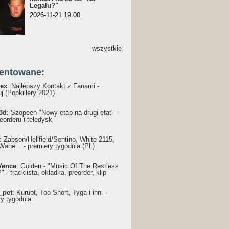
Legalu?"
2026-11-21 19:00
wszystkie
entowane:
ex
: Najlepszy Kontakt z Fanami -
j (Popkillery 2021)
3d
: Szopeen "Nowy etap na drugi etat" -
reorderu i teledysk
: Żabson/Hellfield/Sentino, White 2115,
Wane... - premiery tygodnia (PL)
Vence
: Golden - "Music Of The Restless
 - tracklista, okładka, preorder, klip
_pet
: Kurupt, Too Short, Tyga i inni -
ry tygodnia