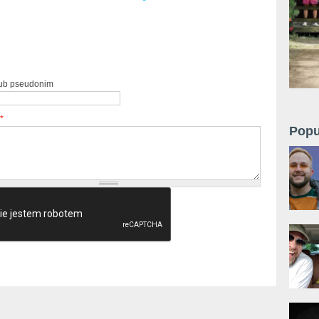
lub pseudonim
*
Popu