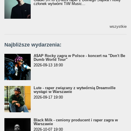
członek wytwórni TiW Music...
wszystkie
Najbliższe wydarzenia:
A$AP Rocky zagra w Polsce - koncert na "Don't Be
Dumb World Tour"
2026-09-13 18:00
Lute - raper związany z wytwórnią Dreamville
wystąpi w Warszawie
2026-09-17 19:00
Black Milk - ceniony producent i raper zagra w
Warszawie
2026-10-07 19:00