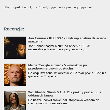
90s_to_pet
: Kurupt, Too Short, Tyga i inni - premiery tygodnia
Recenzje:
Jon Connor i KLC "24" - czyli rap spełnia dziecięce
marzenia
Jon Connor nagrał album na bitach KLC. W
najśmielszych snach nie przypuszczał,...
Małpa "Święte słowa" - 5 wniosków po
przedpremierowym odsłuchu
Po wypuszczonej w kwietniu 2022 roku płycie "Bóg nie
gra w kości" raper z...
Wiz Khalifa "Kush & O.J. 2" - piękny prezent dla
oddanych fanów
Po naszej popkillerowej gali stopniowo wracam do
rzeczywistości i nadrabiam...