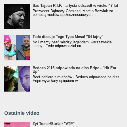
Bas Tajpan R.I.P. - artysta odszedł w wieku 47 lat
Prezydent Dąbrowy Górniczej Marcin Bazylak za
pomocą mediów społecznościowych...
Tede dissuje Tego Typa Mesa! "64 lajny"
No i mamy beef między legendami warszawskiej
sceny - Tede odpowiedział na...
Bedoes 2115 odpowiada na diss Eripe - "Hit Em
Up"
Beef nabiera rumieńców - Bedoes odpowiada na diss
Eripe wywołany spięciem w...
Ostatnie video
Żyt Toster/SurfAir - ATP VIDEO
Żyt Toster/Surfair "ATP"