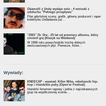
Gkamolli z Undy wydaje solo - 4 wnioski z
odsłuchu "Pełnego przepływu"
Filar gdyńskiej sceny, grafik, główny producent i raper
kolektywu Undadasea już...
"2001" Dr. Dre - 25 lat od premiery albumu, który
zmienił grę (Klasyk na Weekend)
W 1999 roku powychodziło trochę dobrych
westcoastowych płyt. Pierwsze, które...
Wywiady:
KNEECAP - wywiad: Killer Mike, rebeliancki hip-
hop i irlandzkie puby (Open'er Festival)
Irlandzki fenomen rapowy i jedna z najciekawszych
grup na współczesnej scenie....