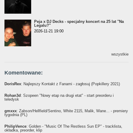
Peja x DJ Decks - specjalny koncert na 25 lat "Na
Legalu?"
2026-11-21 19:00
wszystkie
Komentowane:
DorisRex
: Najlepszy Kontakt z Fanami - zagłosuj (Popkillery 2021)
Rohan3d
: Szopeen "Nowy etap na drugi etat" - start preorderu i
teledysk
gmxxx
: Żabson/Hellfield/Sentino, White 2115, Malik, Wane... - premiery
tygodnia (PL)
PhilipVence
: Golden - "Music Of The Restless Sun EP" - tracklista,
okładka, preorder, klip