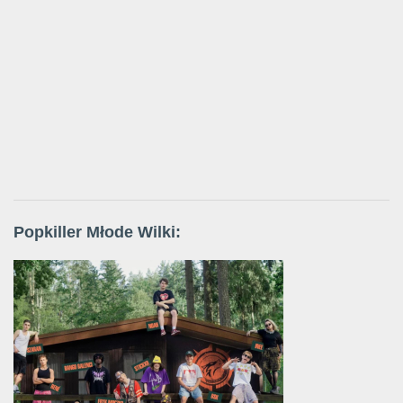
Popkiller Młode Wilki: