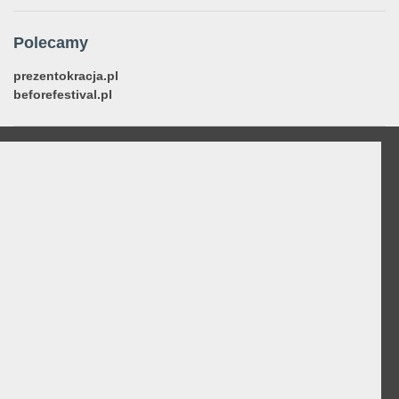
Polecamy
prezentokracja.pl
beforefestival.pl