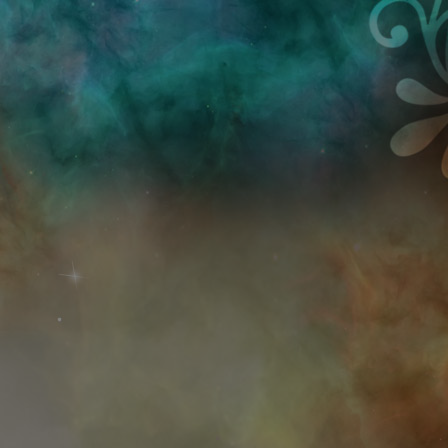
Przejdź do treści