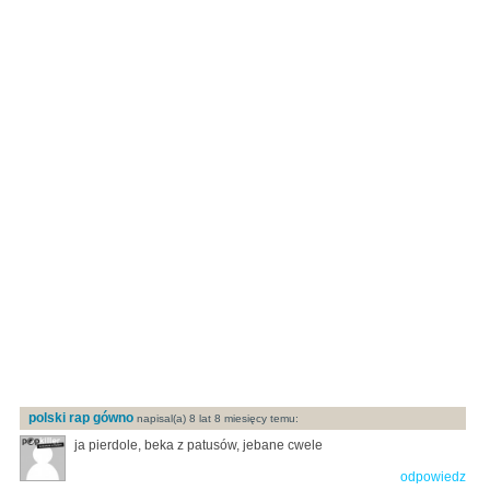
polski rap gówno
napisal(a) 8 lat 8 miesięcy temu:
ja pierdole, beka z patusów, jebane cwele
odpowiedz