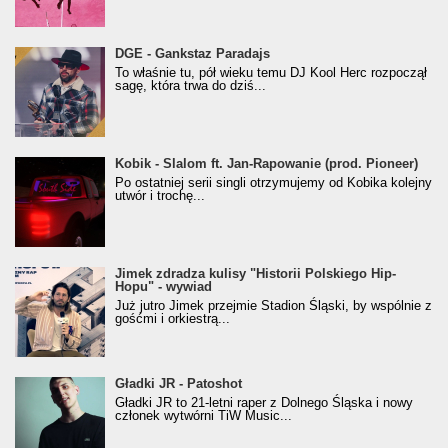
donGURALesko z nagrodą za
DGE - Gankstaz Paradajs
Klasyczny/Trueschoolowy Album Roku
To właśnie tu, pół wieku temu DJ Kool Herc rozpoczął
(Popkillery 2023)
sagę, która trwa do dziś...
Kobik - Slalom ft. Jan-Rapowanie (prod. Pioneer)
Kobik - Slalom ft. Jan-Rapowanie (prod. Pioneer)
[Official Music Visualiser]
Po ostatniej serii singli otrzymujemy od Kobika kolejny
utwór i trochę...
Jimek zdradza kulisy "Historii Polskiego Hip-
Jimek zdradza kulisy "Historii Polskiego Hip-
Hopu" - wywiad
Hopu" - wywiad
Już jutro Jimek przejmie Stadion Śląski, by wspólnie z
gośćmi i orkiestrą...
Gładki JR - Patoshot
Gładki JR - Patoshot
Gładki JR to 21-letni raper z Dolnego Śląska i nowy
członek wytwórni TiW Music...