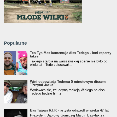
Popularne
Ten Typ Mes komentuje diss Tedego - inni raperzy
także
Takiego starcia na warszawskiej scenie nie było od
wielu lat - Tede zdissował...
Wini odpowiada Tedemu 5-minutowym dissem
"Przytul Jacka"
Wydawało się, że jedyną reakcją Winiego na diss
Tedego będzie film z...
Bas Tajpan R.I.P. - artysta odszedł w wieku 47 lat
Prezydent Dąbrowy Górniczej Marcin Bazylak za