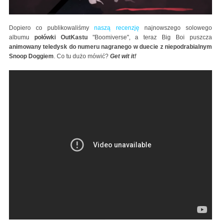
Dopiero co publikowaliśmy
naszą recenzję
najnowszego solowego
albumu
połówki OutKastu
"Boomiverse", a teraz Big Boi puszcza
animowany teledysk do numeru nagranego w duecie z niepodrabialnym
Snoop Doggiem
. Co tu dużo mówić?
Get wit it!