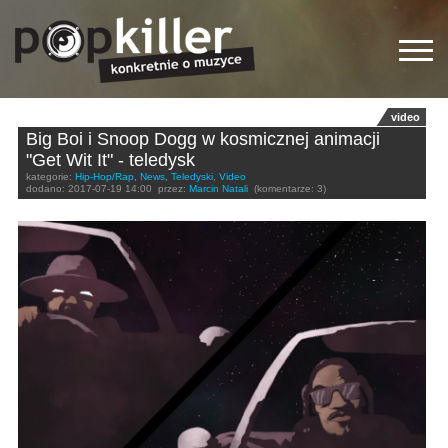
video
Big Boi i Snoop Dogg w kosmicznej animacji
"Get Wit It" - teledysk
kategorie:
Hip-Hop/Rap
,
News
,
Teledyski
,
Video
dodano:
2017-07-19 14:00
przez:
Marcin Natali
(komentarze: 3)