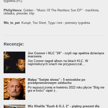
tygodnia (PL)
PhilipVence
: Golden - "Music Of The Restless Sun EP" - tracklista,
okładka, preorder, klip
90s_to_pet
: Kurupt, Too Short, Tyga i inni - premiery tygodnia
Recenzje:
Jon Connor i KLC "24" - czyli rap spełnia dziecięce
marzenia
Jon Connor nagrał album na bitach KLC. W
najśmielszych snach nie przypuszczał,...
Małpa "Święte słowa" - 5 wniosków po
przedpremierowym odsłuchu
Po wypuszczonej w kwietniu 2022 roku płycie "Bóg nie
gra w kości" raper z...
Wiz Khalifa "Kush & O.J. 2" - piękny prezent dla