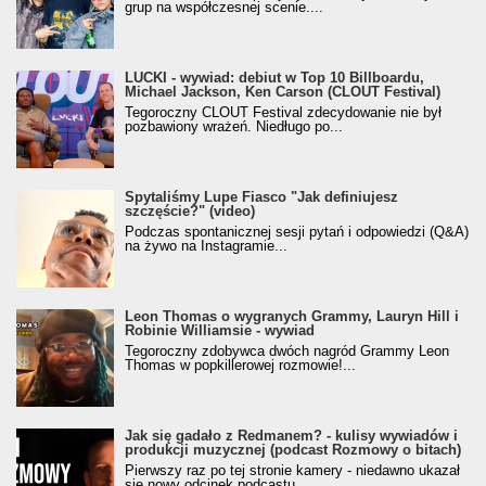
grup na współczesnej scenie....
LUCKI - wywiad: debiut w Top 10 Billboardu,
Michael Jackson, Ken Carson (CLOUT Festival)
Tegoroczny CLOUT Festival zdecydowanie nie był
pozbawiony wrażeń. Niedługo po...
Spytaliśmy Lupe Fiasco "Jak definiujesz
szczęście?" (video)
Podczas spontanicznej sesji pytań i odpowiedzi (Q&A)
na żywo na Instagramie...
Leon Thomas o wygranych Grammy, Lauryn Hill i
Robinie Williamsie - wywiad
Tegoroczny zdobywca dwóch nagród Grammy Leon
Thomas w popkillerowej rozmowie!...
Jak się gadało z Redmanem? - kulisy wywiadów i
produkcji muzycznej (podcast Rozmowy o bitach)
Pierwszy raz po tej stronie kamery - niedawno ukazał
się nowy odcinek podcastu...