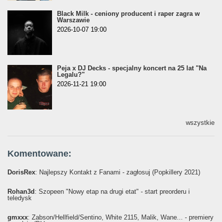
Black Milk - ceniony producent i raper zagra w
Warszawie
2026-10-07 19:00
Peja x DJ Decks - specjalny koncert na 25 lat "Na
Legalu?"
2026-11-21 19:00
wszystkie
Komentowane:
DorisRex
: Najlepszy Kontakt z Fanami - zagłosuj (Popkillery 2021)
Rohan3d
: Szopeen "Nowy etap na drugi etat" - start preorderu i
teledysk
gmxxx
: Żabson/Hellfield/Sentino, White 2115, Malik, Wane... - premiery