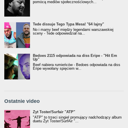
pomocą mediów społecznościowych...
Tede dissuje Tego Typa Mesa! "64 lajny"
No i mamy beef między legendami warszawskiej
sceny - Tede odpowiedział na...
Bedoes 2115 odpowiada na diss Eripe - "Hit Em
Up"
Beef nabiera rumieńców - Bedoes odpowiada na diss
Eripe wywołany spięciem w...
Ostatnie video
Żyt Toster/SurfAir - ATP VIDEO
Żyt Toster/Surfair "ATP"
"ATP" to trzeci singiel promujący nadchodzący album
duetu Żyt Toster/SurfAir "...