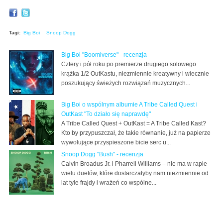
Tagi:
Big Boi
Snoop Dogg
Big Boi "Boomiverse" - recenzja
Cztery i pół roku po premierze drugiego solowego
krążka 1/2 OutKastu, niezmiennie kreatywny i wiecznie
poszukujący świeżych rozwiązań muzycznych...
Big Boi o wspólnym albumie A Tribe Called Quest i
OutKast "To działo się naprawdę"
A Tribe Called Quest + OutKast = A Tribe Called Kast?
Kto by przypuszczał, że takie równanie, już na papierze
wywołujące przyspieszone bicie serc u...
Snoop Dogg "Bush" - recenzja
Calvin Broadus Jr. i Pharrell Williams – nie ma w rapie
wielu duetów, które dostarczałyby nam niezmiennie od
lat tyle frajdy i wrażeń co wspólne...