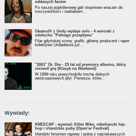
oddanych fanów
Po naszej popkillerowej gali stopniowo wracam do
rzeczywistości i nadrabiam...
Gkamolli z Undy wydaje solo - 4 wnioski z
odsłuchu "Pełnego przepływu"
Filar gdyńskiej sceny, grafik, główny producent i raper
kolektywu Undadasea już...
"2001" Dr. Dre - 25 lat od premiery albumu, który
zmienił grę (Klasyk na Weekend)
W 1999 roku powychodziło trochę dobrych
westcoastowych płyt. Pierwsze, które...
Wywiady:
KNEECAP - wywiad: Killer Mike, rebeliancki hip-
hop i irlandzkie puby (Open'er Festival)
Irlandzki fenomen rapowy i jedna z najciekawszych