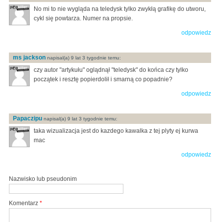
No mi to nie wygląda na teledysk tylko zwykłą grafikę do utworu,
cykl się powtarza. Numer na propsie.
odpowiedz
ms jackson
napisal(a) 9 lat 3 tygodnie temu:
czy autor "artykułu" oglądnął "teledysk" do końca czy tylko
początek i resztę popierdolił i smarną co popadnie?
odpowiedz
Papaczipu
napisal(a) 9 lat 3 tygodnie temu:
taka wizualizacja jest do kazdego kawalka z tej plyty ej kurwa
mac
odpowiedz
Nazwisko lub pseudonim
Komentarz
*