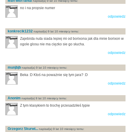
lean with fanta
napisal(a) 9 lat 10 miesięcy temu:
no i na propsie numer
odpowiedz
konkrecik1232
napisal(a) 9 lat 10 miesięcy temu:
Zajebista nuta siada lepiej mi od borixona jak dla mnie borixon w
ogole glosu nie ma cięzko sie go słucha.
odpowiedz
munjbjb
napisal(a) 9 lat 10 miesięcy temu:
Beka :D Ktoś na poważnie się tym jara? :D
odpowiedz
Anonim
napisal(a) 9 lat 10 miesięcy temu:
Z tym klasykiem to trochę przesadziłeś typie
odpowiedz
Grzegorz Skurwi...
napisal(a) 9 lat 10 miesięcy temu: