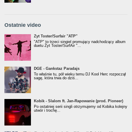
Ostatnie video
Żyt Toster/SurfAir - ATP VIDEO
Żyt Toster/Surfair "ATP"
"ATP" to trzeci singiel promujący nadchodzący album
duetu Żyt Toster/SurfAir "...
donGURALesko z nagrodą za
DGE - Gankstaz Paradajs
Klasyczny/Trueschoolowy Album Roku
To właśnie tu, pół wieku temu DJ Kool Herc rozpoczął
(Popkillery 2023)
sagę, która trwa do dziś...
Kobik - Slalom ft. Jan-Rapowanie (prod. Pioneer)
Kobik - Slalom ft. Jan-Rapowanie (prod. Pioneer)
[Official Music Visualiser]
Po ostatniej serii singli otrzymujemy od Kobika kolejny
utwór i trochę...