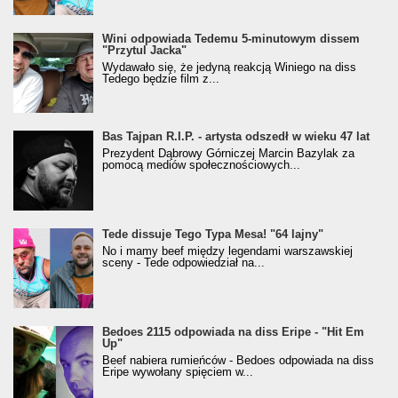
Wini odpowiada Tedemu 5-minutowym dissem
"Przytul Jacka"
Wydawało się, że jedyną reakcją Winiego na diss
Tedego będzie film z...
Bas Tajpan R.I.P. - artysta odszedł w wieku 47 lat
Prezydent Dąbrowy Górniczej Marcin Bazylak za
pomocą mediów społecznościowych...
Tede dissuje Tego Typa Mesa! "64 lajny"
No i mamy beef między legendami warszawskiej
sceny - Tede odpowiedział na...
Bedoes 2115 odpowiada na diss Eripe - "Hit Em
Up"
Beef nabiera rumieńców - Bedoes odpowiada na diss
Eripe wywołany spięciem w...