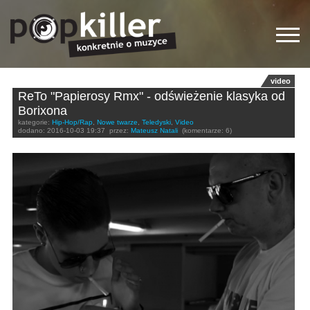
video
ReTo "Papierosy Rmx" - odświeżenie klasyka od
Borixona
kategorie:
Hip-Hop/Rap
,
Nowe twarze
,
Teledyski
,
Video
dodano:
2016-10-03 19:37
przez:
Mateusz Natali
(komentarze: 6)