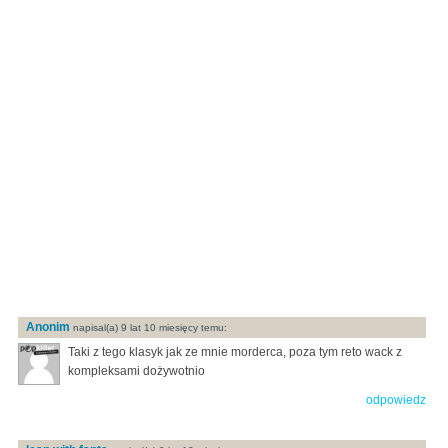
Anonim
napisal(a) 9 lat 10 miesięcy temu:
Taki z tego klasyk jak ze mnie morderca, poza tym reto wack z
kompleksami dożywotnio
odpowiedz