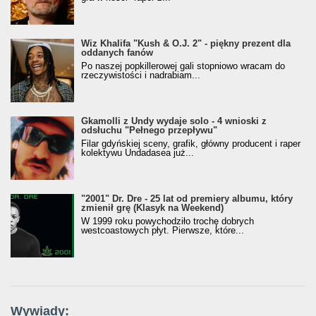
Wiz Khalifa "Kush & O.J. 2" - piękny prezent dla
oddanych fanów
Po naszej popkillerowej gali stopniowo wracam do
rzeczywistości i nadrabiam...
Gkamolli z Undy wydaje solo - 4 wnioski z
odsłuchu "Pełnego przepływu"
Filar gdyńskiej sceny, grafik, główny producent i raper
kolektywu Undadasea już...
"2001" Dr. Dre - 25 lat od premiery albumu, który
zmienił grę (Klasyk na Weekend)
W 1999 roku powychodziło trochę dobrych
westcoastowych płyt. Pierwsze, które...
Wywiady: