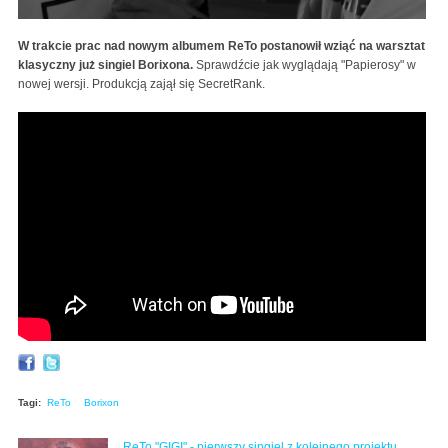
W trakcie prac nad nowym albumem ReTo postanowił wziąć na warsztat
klasyczny już singiel Borixona.
Sprawdźcie jak wyglądają "Papierosy" w
nowej wersji. Produkcją zajął się SecretRank.
ReTo - Papierosy_rmx (prod. SecretRank) Official
Video
Tagi:
ReTo
Borixon
ReTo "GIGI" - pierwszy singiel z kolejnego projektu