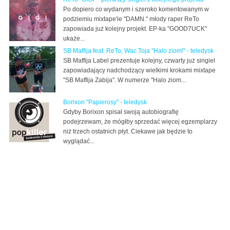
Po dopiero co wydanym i szeroko komentowanym w
podziemiu mixtape'ie "DAMN." młody raper ReTo
zapowiada już kolejny projekt. EP-ka "GOOD7UCK"
ukaże...
SB Maffija feat. ReTo, Wac Toja "Halo ziom!" - teledysk
SB Maffija Label prezentuje kolejny, czwarty już singiel
zapowiadający nadchodzący wielkimi krokami mixtape
"SB Maffija Zabija". W numerze "Halo ziom...
Borixon "Papierosy" - teledysk
Gdyby Borixon spisał swoją autobiografię
podejrzewam, że mógłby sprzedać więcej egzemplarzy
niż trzech ostatnich płyt. Ciekawe jak będzie to
wyglądać...