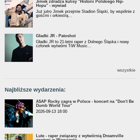
Jimek zdradza kulisy "Historii Polskiego Hip-
Jimek zdradza kulisy "Historii Polskiego Hip-
Hopu" - wywiad
Hopu" - wywiad
Już jutro Jimek przejmie Stadion Śląski, by wspólnie z
gośćmi i orkiestrą...
Gładki JR - Patoshot
Gładki JR - Patoshot
Gładki JR to 21-letni raper z Dolnego Śląska i nowy
członek wytwórni TiW Music...
wszystkie
Najbliższe wydarzenia:
A$AP Rocky zagra w Polsce - koncert na "Don't Be
Dumb World Tour"
2026-09-13 18:00
Lute - raper związany z wytwórnią Dreamville
wystąpi w Warszawie