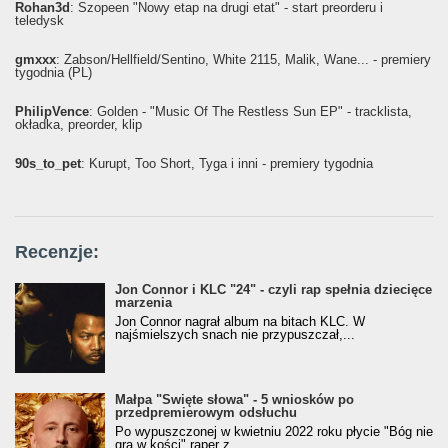
Rohan3d
: Szopeen "Nowy etap na drugi etat" - start preorderu i
teledysk
gmxxx
: Żabson/Hellfield/Sentino, White 2115, Malik, Wane... - premiery
tygodnia (PL)
PhilipVence
: Golden - "Music Of The Restless Sun EP" - tracklista,
okładka, preorder, klip
90s_to_pet
: Kurupt, Too Short, Tyga i inni - premiery tygodnia
Recenzje:
Jon Connor i KLC "24" - czyli rap spełnia dziecięce
marzenia
Jon Connor nagrał album na bitach KLC. W
najśmielszych snach nie przypuszczał,...
Małpa "Święte słowa" - 5 wniosków po
przedpremierowym odsłuchu
Po wypuszczonej w kwietniu 2022 roku płycie "Bóg nie
gra w kości" raper z...