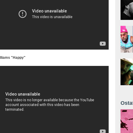
illiams "Happy"
l Williams & Lang Lang performance Happy -
 Awards 2015 [FULL SHOW HD]
Osta
Żyt 