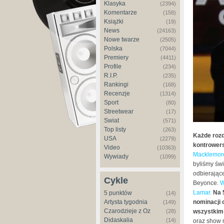
Klasyka
(2394)
Komentarze
(158)
Książki
(19)
News
(24163)
Nowe twarze
(2505)
Polska
(7044)
Premiery
(4411)
Profile
(234)
R.I.P.
(235)
Rankingi
(168)
Recenzje
(1314)
Sport
(80)
Streetwear
(17)
Świat
(571)
Top listy
(263)
Każde roz
USA
(2279)
kontrowers
Video
(10363)
Macklemore
Wywiady
(1099)
byliśmy św
odbierające
Cykle
Beyonce.
W
Lamar.
Na 5
5 punktów
(14)
Artysta tygodnia
nominacji 
(149)
Czarodzieje z Oz
(28)
wszystkim 
Didaskalia
(14)
oraz show 