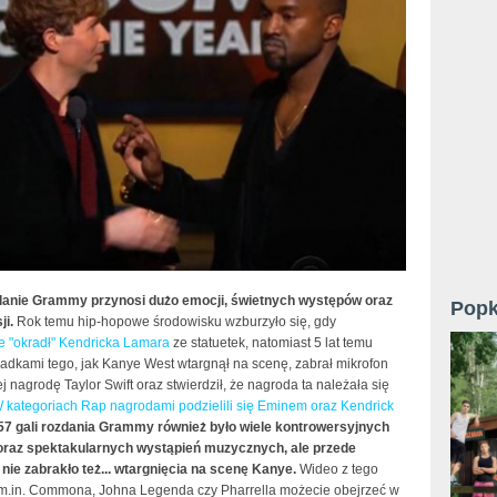
danie Grammy przynosi dużo emocji, świetnych występów oraz
Popk
ji.
Rok temu hip-hopowe środowisku wzburzyło się, gdy
 "okradł" Kendricka Lamara
ze statuetek, natomiast 5 lat temu
iadkami tego, jak Kanye West wtargnął na scenę, zabrał mikrofon
j nagrodę Taylor Swift oraz stwierdził, że nagroda ta należała się
 kategoriach Rap nagrodami podzielili się Eminem oraz Kendrick
7 gali rozdania Grammy również było wiele kontrowersyjnych
oraz spektakularnych wystąpień muzycznych, ale przede
nie zabrakło też... wtargnięcia na scenę Kanye.
Wideo z tego
m.in. Commona, Johna Legenda czy Pharrella możecie obejrzeć w