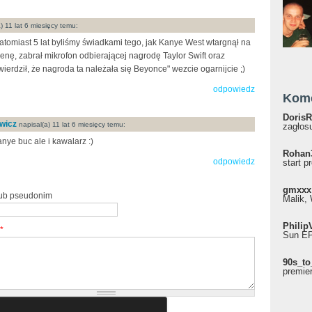
) 11 lat 6 miesięcy temu:
atomiast 5 lat byliśmy świadkami tego, jak Kanye West wtargnął na
enę, zabrał mikrofon odbierającej nagrodę Taylor Swift oraz
wierdził, że nagroda ta należała się Beyonce" wezcie ogarnijcie ;)
odpowiedz
Kom
DorisR
wicz
napisal(a) 11 lat 6 miesięcy temu:
zagłosu
nye buc ale i kawalarz :)
Rohan
odpowiedz
start p
gmxxx
lub pseudonim
Malik, 
Philip
*
Sun EP"
90s_to
premie