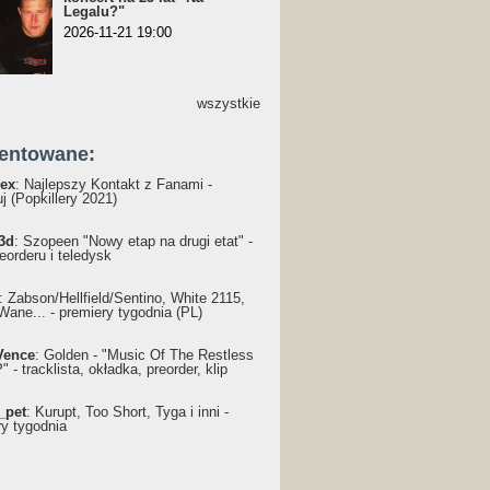
Legalu?"
2026-11-21 19:00
wszystkie
entowane:
ex
: Najlepszy Kontakt z Fanami -
j (Popkillery 2021)
3d
: Szopeen "Nowy etap na drugi etat" -
reorderu i teledysk
: Żabson/Hellfield/Sentino, White 2115,
Wane... - premiery tygodnia (PL)
Vence
: Golden - "Music Of The Restless
 - tracklista, okładka, preorder, klip
_pet
: Kurupt, Too Short, Tyga i inni -
ry tygodnia