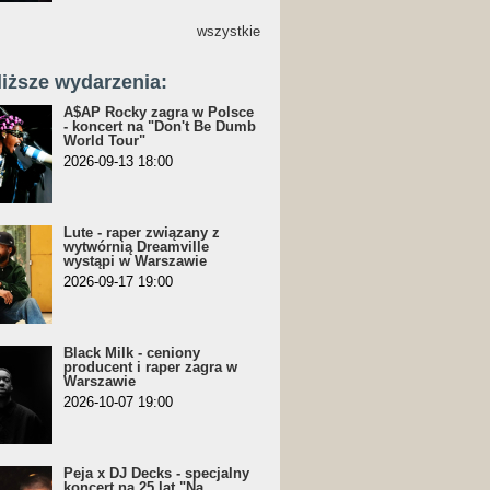
wszystkie
liższe wydarzenia:
A$AP Rocky zagra w Polsce
- koncert na "Don't Be Dumb
World Tour"
2026-09-13 18:00
Lute - raper związany z
wytwórnią Dreamville
wystąpi w Warszawie
2026-09-17 19:00
Black Milk - ceniony
producent i raper zagra w
Warszawie
2026-10-07 19:00
Peja x DJ Decks - specjalny
koncert na 25 lat "Na