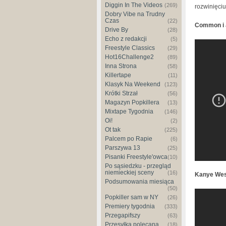
Diggin In The Videos
(269)
rozwinięciu
Dobry Vibe na Trudny
Czas
(22)
Common i 
Drive By
(28)
Echo z redakcji
(5)
John Le
Freestyle Classics
(29)
Hot16Challenge2
(89)
Awards
Inna Strona
(58)
Killertape
(11)
Klasyk Na Weekend
(123)
Krótki Strzał
(56)
Magazyn Popkillera
(13)
Mixtape Tygodnia
(146)
Oi!
(2)
Ot tak
(225)
Palcem po Rapie
(6)
Parszywa 13
(25)
Pisanki Freestyle'owca
(10)
Po sąsiedzku - przegląd
niemieckiej sceny
(16)
Kanye Wes
Podsumowania miesiąca
(50)
Rihanna
Popkiller sam w NY
(26)
Premiery tygodnia
(333)
2015 ft
Przegapifszy
(63)
Przesyłka polecana
(18)