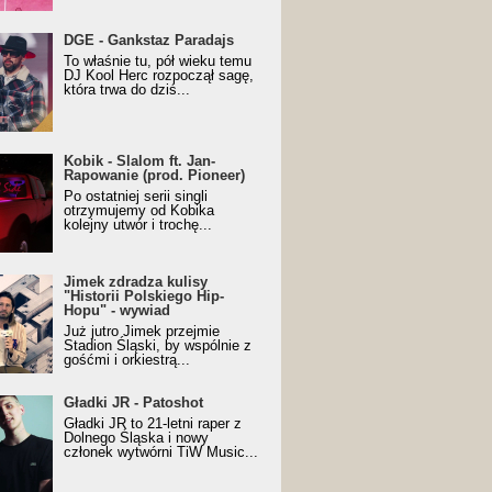
URALesko z nagrodą za
DGE - Gankstaz Paradajs
yczny/Trueschoolowy
To właśnie tu, pół wieku temu
m Roku (Popkillery 2023)
DJ Kool Herc rozpoczął sagę,
która trwa do dziś...
 - Slalom ft. Jan-
Kobik - Slalom ft. Jan-
wanie (prod. Pioneer)
Rapowanie (prod. Pioneer)
cial Music Visualiser]
Po ostatniej serii singli
otrzymujemy od Kobika
kolejny utwór i trochę...
k zdradza kulisy "Historii
Jimek zdradza kulisy
kiego Hip-Hopu" - wywiad
"Historii Polskiego Hip-
Hopu" - wywiad
Już jutro Jimek przejmie
Stadion Śląski, by wspólnie z
gośćmi i orkiestrą...
ki JR - Patoshot
Gładki JR - Patoshot
Gładki JR to 21-letni raper z
Dolnego Śląska i nowy
członek wytwórni TiW Music...