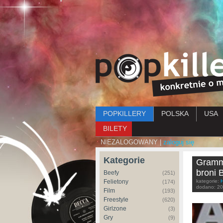
Menu główne
POPKILLERY
POLSKA
USA
BILETY
NIEZALOGOWANY |
zaloguj się
Kategorie
Grammy
broni 
Beefy
(251)
Felietony
kategorie:
(174)
dodano:
20
Film
(193)
Freestyle
(620)
Girlzone
(3)
Gry
(9)