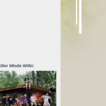
iller Młode Wilki: