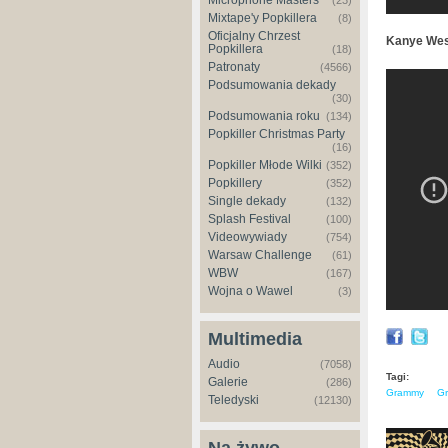
Microphone Masters
(23)
Mixtape'y Popkillera
(8)
Oficjalny Chrzest
Kanye West
Popkillera
(18)
Patronaty
(4566)
Kanye W
Podsumowania dekady
(30)
Beyonce
Podsumowania roku
(134)
Popkiller Christmas Party
(16)
Popkiller Młode Wilki
(352)
Popkillery
(352)
Single dekady
(132)
Splash Festival
(100)
Videowywiady
(754)
Warsaw Challenge
(61)
WBW
(167)
Wojna o Wawel
(3)
Multimedia
Audio
(7058)
Tagi:
Galerie
(286)
Grammy
G
Teledyski
(12130)