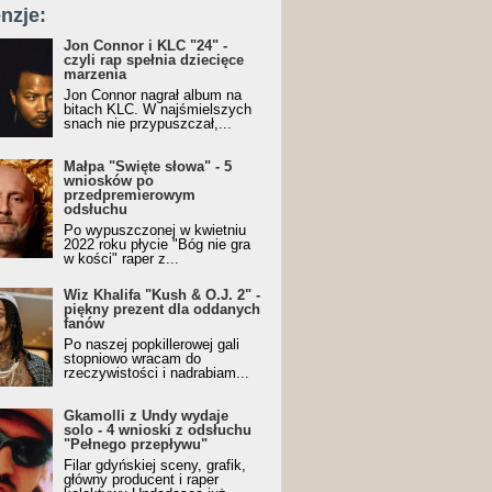
nzje:
Jon Connor i KLC "24" -
czyli rap spełnia dziecięce
marzenia
Jon Connor nagrał album na
bitach KLC. W najśmielszych
snach nie przypuszczał,...
Małpa "Święte słowa" - 5
wniosków po
przedpremierowym
odsłuchu
Po wypuszczonej w kwietniu
2022 roku płycie "Bóg nie gra
w kości" raper z...
Wiz Khalifa "Kush & O.J. 2" -
piękny prezent dla oddanych
fanów
Po naszej popkillerowej gali
stopniowo wracam do
rzeczywistości i nadrabiam...
Gkamolli z Undy wydaje
solo - 4 wnioski z odsłuchu
"Pełnego przepływu"
Filar gdyńskiej sceny, grafik,
główny producent i raper