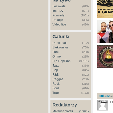
Na żywo
Festiwale
(825)
Imprezy
(601)
Koncerty
(1931)
Relacje
(366)
Video live
(426)
Gatunki
Dancehall
(122)
Elektronika
(758)
Funk
(298)
Grime
(215)
Hip-Hop/Rap
(33181)
Jazz
(374)
Pop
(645)
R&B
(891)
Reggae
(250)
Rock
(316)
Soul
(616)
Trap
(1173)
Łukasz
na
Gl
Redaktorzy
Mateusz Natali
(13671)