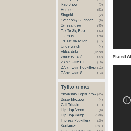
Rap Show
(3)
Rentgen
(53)
Stagekiller
(2)
Świadomy Słuchacz
(6)
Świeża Krew
(55)
Tak To Się Robi
(43)
Tourbus
(28)
Trillest. selection
(17)
Underwatch
(4)
Video dnia
(1520)
Pharrell W
Warto czekać
(32)
Z Archiwum HH
(10)
Z Archiwum Popkillera
Pharrel
(12)
Z Archiwum S
(13)
Grammy
Tylko u nas
Akademia Popkillerów
(65)
Burza Mózgów
(4)
Cali Trippin
(17)
Hip Hop Arena
(8)
Hip Hop Kemp
(308)
Imprezy Popkillera
(29)
Konkursy
(201)