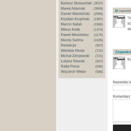
Bartosz Skolasiński
(3537)
Marek Adamski
(3059)
ja
napisal(a
Daniel Wardziński
(2596)
"n
Krystian Krupiński
(1997)
sc
Marcin Natali
(1580)
st
Miłosz Kiełb
(1374)
Paweł Miedzielec
(1179)
Maciej Sulima
(1026)
Redakcja
(927)
Wiesław Kłoda
(722)
Zzajawko
Michał Zdrojewski
(721)
Ka
Łukasz Rawski
(627)
Rafał Poros
(590)
Wojciech Wiktor
(586)
Nazwisko 
Komentarz