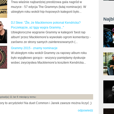
Trwa właśnie najbardziej prestiżowa gala nagród w
muzyce - 57 edycja The Grammys (tutaj nominacje). W
ubiegłym roku wokół hip-hopowych kategorii było...
Najb
DJ Skee: "Źle, że Macklemore pokonał Kendricka?
Poczekajcie, aż Iggy wygra Grammy..."
Ubiegłoroczne wygranie Grammy w kategorii 'best rap
album' przez Macklemore'a wywołało ogrom komentarzy -
zarówno ze strony samych zainteresowanych (...
Grammy 2015 - znamy nominacje
W ubiegłym roku wokół Grammy za rapowy album roku
było wyjątkowo gorąco - wszyscy pamiętamy dyskusje
wobec zwycięstwa Macklemore'a kosztem Kendricka...
pisal(a) 11 lat 6 miesięcy temu:
ory to arcydzieło! Na duet Common i Janek zawsze można liczyć ;)
odpowiedz