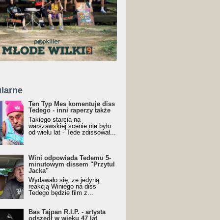
larne
Ten Typ Mes komentuje diss
Tedego - inni raperzy także
Takiego starcia na
warszawskiej scenie nie było
od wielu lat - Tede zdissował...
Wini odpowiada Tedemu 5-
minutowym dissem "Przytul
Jacka"
Wydawało się, że jedyną
reakcją Winiego na diss
Tedego będzie film z...
Bas Tajpan R.I.P. - artysta
odszedł w wieku 47 lat