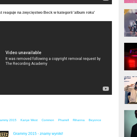
donG
 reaguje na zwycięstwo Beck w kategorii 'album roku'
Klas
Albu
est Pulls A Taylor Swift On Beck ; Jay Z
 Reaction (Grammys 2015)
Kobik
Rapo
[Offi
Jime
Pols
Gład
rammy 2015
Kanye West
Common
Pharrell
Rihanna
Beyonce
Grammy 2015 - znamy wyniki!