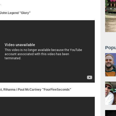
.
John Legend "Glory"
gend & Common performance Glory - Grammy
 2015 [FULL SHOW HD]
Popu
t, Rihanna i Paul McCartney "FourFiveSeconds"
 - Four Five Seconds Performance On Grammys
. Kanye West & Paul McCartney