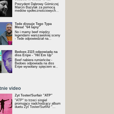
Prezydent Dąbrowy Górniczej
Marcin Bazylak za pomocą
mediów społecznościowych...
Tede dissuje Tego Typa
Mesa! "64 lajny"
No i mamy beef między
legendami warszawskiej sceny
- Tede odpowiedział na...
Bedoes 2115 odpowiada na
diss Eripe - "Hit Em Up"
Beef nabiera rumieńców -
Bedoes odpowiada na diss
Eripe wywołany spięciem w...
tnie video
Toster/SurfAir - ATP VIDEO
Żyt Toster/Surfair "ATP"
"ATP" to trzeci singiel
promujący nadchodzący album
duetu Żyt Toster/SurfAir "...