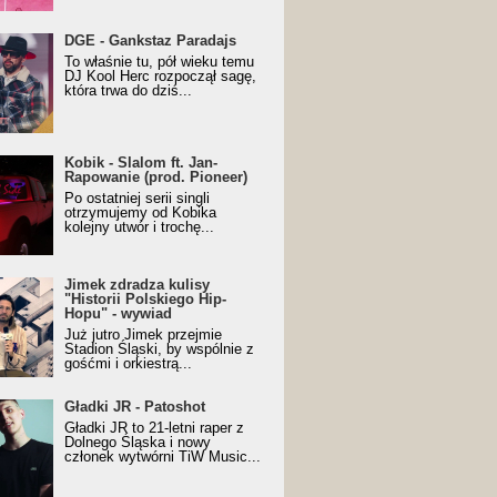
URALesko z nagrodą za
DGE - Gankstaz Paradajs
yczny/Trueschoolowy
To właśnie tu, pół wieku temu
m Roku (Popkillery 2023)
DJ Kool Herc rozpoczął sagę,
która trwa do dziś...
 - Slalom ft. Jan-
Kobik - Slalom ft. Jan-
wanie (prod. Pioneer)
Rapowanie (prod. Pioneer)
cial Music Visualiser]
Po ostatniej serii singli
otrzymujemy od Kobika
kolejny utwór i trochę...
k zdradza kulisy "Historii
Jimek zdradza kulisy
kiego Hip-Hopu" - wywiad
"Historii Polskiego Hip-
Hopu" - wywiad
Już jutro Jimek przejmie
Stadion Śląski, by wspólnie z
gośćmi i orkiestrą...
ki JR - Patoshot
Gładki JR - Patoshot
Gładki JR to 21-letni raper z
Dolnego Śląska i nowy
członek wytwórni TiW Music...