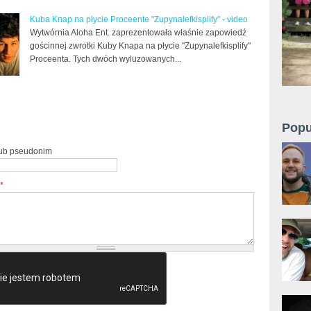
Kuba Knap na płycie Proceente "Zupynalefkisplify" - video
Wytwórnia Aloha Ent. zaprezentowała właśnie zapowiedź
gościnnej zwrotki Kuby Knapa na płycie "Zupynalefkisplify"
Proceenta. Tych dwóch wyluzowanych...
Popu
lub pseudonim
*