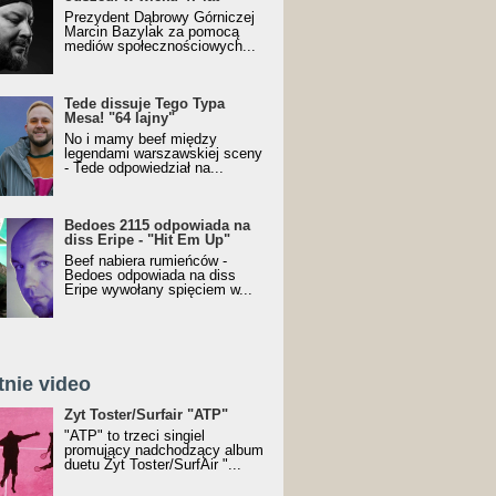
Prezydent Dąbrowy Górniczej
Marcin Bazylak za pomocą
mediów społecznościowych...
Tede dissuje Tego Typa
Mesa! "64 lajny"
No i mamy beef między
legendami warszawskiej sceny
- Tede odpowiedział na...
Bedoes 2115 odpowiada na
diss Eripe - "Hit Em Up"
Beef nabiera rumieńców -
Bedoes odpowiada na diss
Eripe wywołany spięciem w...
tnie video
Toster/SurfAir - ATP VIDEO
Żyt Toster/Surfair "ATP"
"ATP" to trzeci singiel
promujący nadchodzący album
duetu Żyt Toster/SurfAir "...