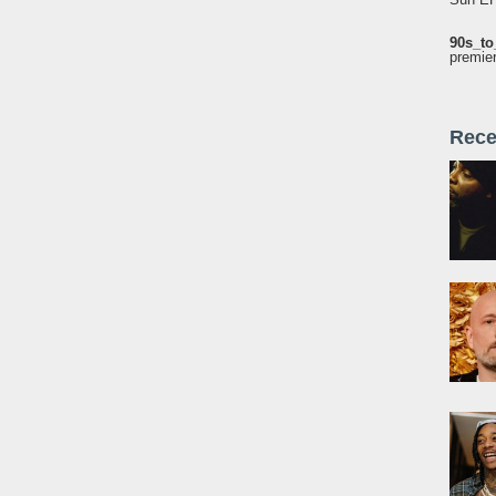
90s_to
premie
Rece