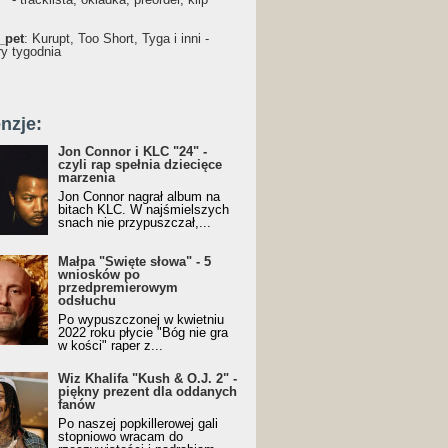
_pet
: Kurupt, Too Short, Tyga i inni -
ry tygodnia
nzje:
Jon Connor i KLC "24" -
czyli rap spełnia dziecięce
marzenia
Jon Connor nagrał album na
bitach KLC. W najśmielszych
snach nie przypuszczał,...
Małpa "Święte słowa" - 5
wniosków po
przedpremierowym
odsłuchu
Po wypuszczonej w kwietniu
2022 roku płycie "Bóg nie gra
w kości" raper z...
Wiz Khalifa "Kush & O.J. 2" -
piękny prezent dla oddanych
fanów
Po naszej popkillerowej gali
stopniowo wracam do