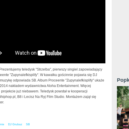
Prezentujemy teledysk "Strzelba", pierwszy singiel zapowiadający
ente "Zupynalefkisplify". W kawałku gościnnie pojawia się DJ
Popk
 muzykę odpowiada SB. Album Proceente "Zupynalefkisplify" ukaże
 2014 nakładem wydawnictwa Aloha Entertainment. Więcej
o projekcie już niebawem. Teledysk powstał w kooperacji
iphop.pl, B8 i Lecisz Na Ryj Film Studio. Montażem zajął się
er.
nte
DJ Grubaz
SB