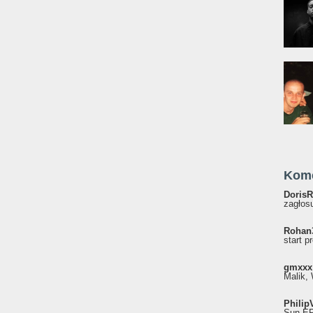
Kom
DorisR
zagłosu
Rohan
start p
gmxxx
Malik, 
Philip
Sun EP"