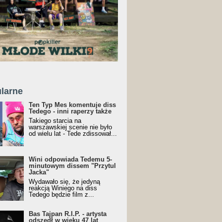
larne
Ten Typ Mes komentuje diss
Tedego - inni raperzy także
Takiego starcia na
warszawskiej scenie nie było
od wielu lat - Tede zdissował...
Wini odpowiada Tedemu 5-
minutowym dissem "Przytul
Jacka"
Wydawało się, że jedyną
reakcją Winiego na diss
Tedego będzie film z...
Bas Tajpan R.I.P. - artysta
odszedł w wieku 47 lat