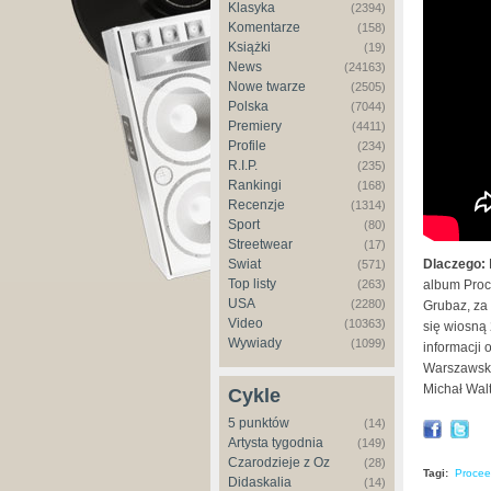
Klasyka
(2394)
Komentarze
(158)
Książki
(19)
News
(24163)
Nowe twarze
(2505)
Polska
(7044)
Premiery
(4411)
Profile
(234)
R.I.P.
(235)
Rankingi
(168)
Recenzje
(1314)
Sport
(80)
Streetwear
(17)
Dlaczego:
Świat
(571)
Top listy
album Proce
(263)
USA
(2280)
Grubaz, za
Video
(10363)
się wiosną
Wywiady
(1099)
informacji 
Warszawskih
Michał Walt
Cykle
5 punktów
(14)
Artysta tygodnia
(149)
Czarodzieje z Oz
(28)
Tagi:
Procee
Didaskalia
(14)