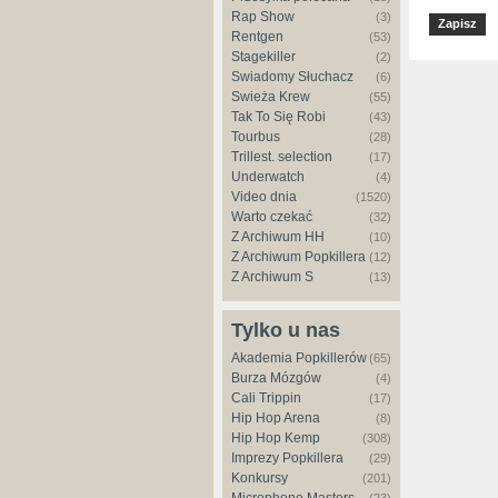
Rap Show
(3)
Rentgen
(53)
Stagekiller
(2)
Świadomy Słuchacz
(6)
Świeża Krew
(55)
Tak To Się Robi
(43)
Tourbus
(28)
Trillest. selection
(17)
Underwatch
(4)
Video dnia
(1520)
Warto czekać
(32)
Z Archiwum HH
(10)
Z Archiwum Popkillera
(12)
Z Archiwum S
(13)
Tylko u nas
Akademia Popkillerów
(65)
Burza Mózgów
(4)
Cali Trippin
(17)
Hip Hop Arena
(8)
Hip Hop Kemp
(308)
Imprezy Popkillera
(29)
Konkursy
(201)