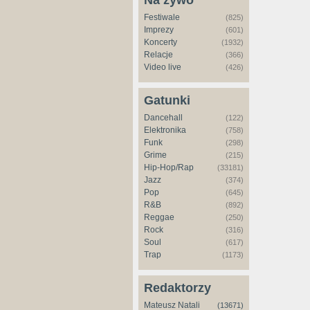
Na żywo
Festiwale
(825)
Imprezy
(601)
Koncerty
(1932)
Relacje
(366)
Video live
(426)
Gatunki
Dancehall
(122)
Elektronika
(758)
Funk
(298)
Grime
(215)
Hip-Hop/Rap
(33181)
Jazz
(374)
Pop
(645)
R&B
(892)
Reggae
(250)
Rock
(316)
Soul
(617)
Trap
(1173)
Redaktorzy
Mateusz Natali
(13671)