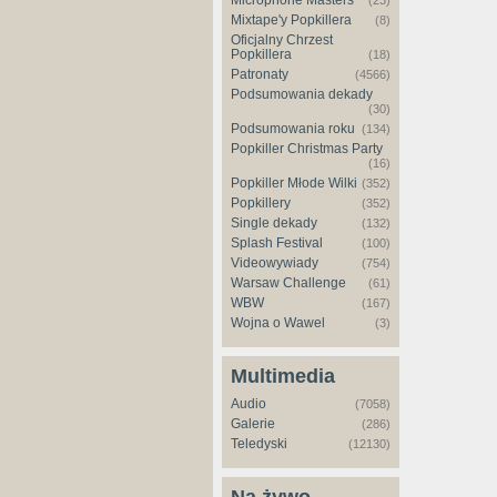
Microphone Masters
(23)
Mixtape'y Popkillera
(8)
Oficjalny Chrzest
Popkillera
(18)
Patronaty
(4566)
Podsumowania dekady
(30)
Podsumowania roku
(134)
Popkiller Christmas Party
(16)
Popkiller Młode Wilki
(352)
Popkillery
(352)
Single dekady
(132)
Splash Festival
(100)
Videowywiady
(754)
Warsaw Challenge
(61)
WBW
(167)
Wojna o Wawel
(3)
Multimedia
Audio
(7058)
Galerie
(286)
Teledyski
(12130)