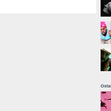
Osta
Żyt 