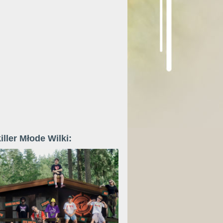
iller Młode Wilki: