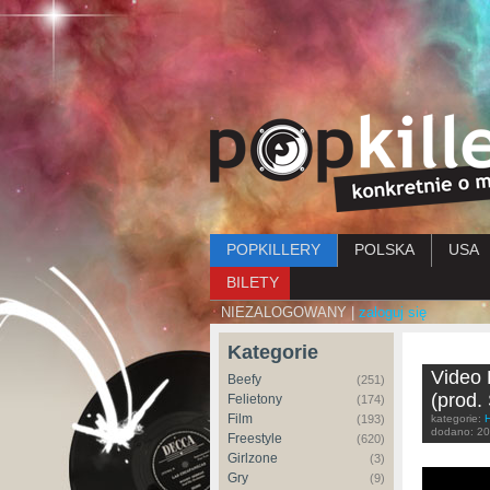
Menu główne
POPKILLERY
POLSKA
USA
BILETY
NIEZALOGOWANY |
zaloguj się
Kategorie
Video 
Beefy
(251)
(prod.
Felietony
(174)
Film
(193)
kategorie:
dodano:
20
Freestyle
(620)
Girlzone
(3)
Gry
Proceent
(9)