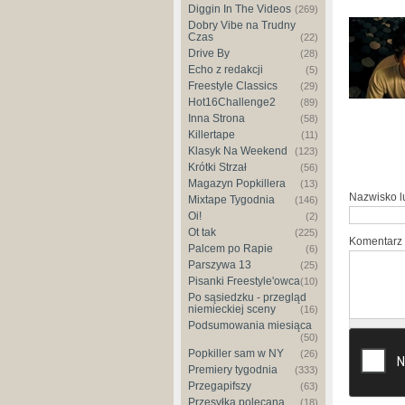
Diggin In The Videos
(269)
Dobry Vibe na Trudny
Czas
(22)
Drive By
(28)
Echo z redakcji
(5)
Freestyle Classics
(29)
Hot16Challenge2
(89)
Inna Strona
(58)
Killertape
(11)
Klasyk Na Weekend
(123)
Krótki Strzał
(56)
Magazyn Popkillera
(13)
Nazwisko 
Mixtape Tygodnia
(146)
Oi!
(2)
Ot tak
(225)
Komentarz
Palcem po Rapie
(6)
Parszywa 13
(25)
Pisanki Freestyle'owca
(10)
Po sąsiedzku - przegląd
niemieckiej sceny
(16)
Podsumowania miesiąca
(50)
Popkiller sam w NY
(26)
Premiery tygodnia
(333)
Przegapifszy
(63)
Przesyłka polecana
(18)