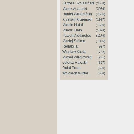
Bartosz Skolasiński
(3538)
Marek Adamski
(3059)
Daniel Wardziński
(2596)
Krystian Krupiński
(1997)
Marcin Natali
(1580)
Miłosz Kiełb
(1374)
Paweł Miedzielec
(1179)
Maciej Sulima
(1026)
Redakcja
(927)
Wiesław Kłoda
(722)
Michał Zdrojewski
(721)
Łukasz Rawski
(627)
Rafał Poros
(590)
Wojciech Wiktor
(586)