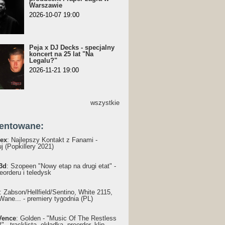
Warszawie
2026-10-07 19:00
Peja x DJ Decks - specjalny
koncert na 25 lat "Na
Legalu?"
2026-11-21 19:00
wszystkie
entowane:
ex
: Najlepszy Kontakt z Fanami -
j (Popkillery 2021)
3d
: Szopeen "Nowy etap na drugi etat" -
reorderu i teledysk
: Żabson/Hellfield/Sentino, White 2115,
Wane... - premiery tygodnia (PL)
Vence
: Golden - "Music Of The Restless
 - tracklista, okładka, preorder, klip