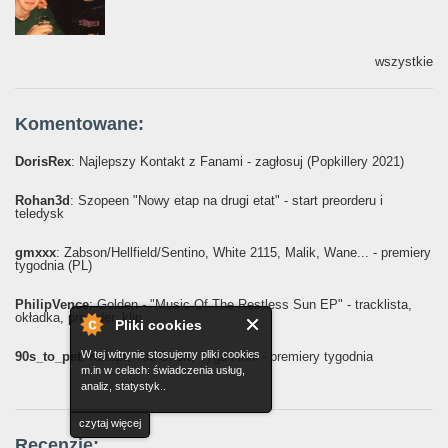
wszystkie
Komentowane:
DorisRex
: Najlepszy Kontakt z Fanami - zagłosuj (Popkillery 2021)
Rohan3d
: Szopeen "Nowy etap na drugi etat" - start preorderu i
teledysk
gmxxx
: Żabson/Hellfield/Sentino, White 2115, Malik, Wane... - premiery
tygodnia (PL)
PhilipVence
: Golden - "Music Of The Restless Sun EP" - tracklista,
okładka, preorder, klip
Pliki cookies
W tej witrynie stosujemy pliki cookies
90s_to_pet
: Kurupt, Too Short, Tyga i inni - premiery tygodnia
m.in w celach: świadczenia usług,
analiz, statystyk..
czytaj więcej
Recenzje: