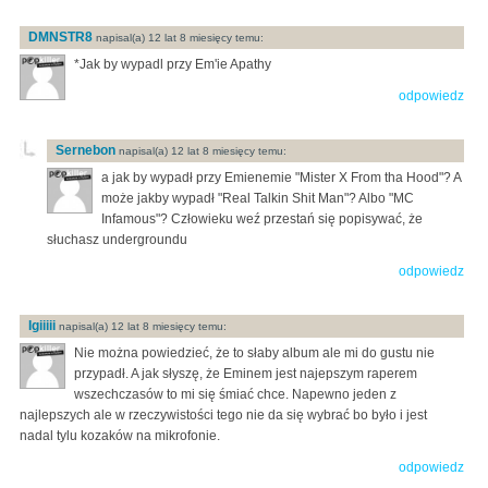
DMNSTR8
napisal(a) 12 lat 8 miesięcy temu:
*Jak by wypadl przy Em'ie Apathy
odpowiedz
Sernebon
napisal(a) 12 lat 8 miesięcy temu:
a jak by wypadł przy Emienemie "Mister X From tha Hood"? A
może jakby wypadł "Real Talkin Shit Man"? Albo "MC
Infamous"? Człowieku weź przestań się popisywać, że
słuchasz undergroundu
odpowiedz
Igiiiii
napisal(a) 12 lat 8 miesięcy temu:
Nie można powiedzieć, że to słaby album ale mi do gustu nie
przypadł. A jak słyszę, że Eminem jest najepszym raperem
wszechczasów to mi się śmiać chce. Napewno jeden z
najlepszych ale w rzeczywistości tego nie da się wybrać bo było i jest
nadal tylu kozaków na mikrofonie.
odpowiedz