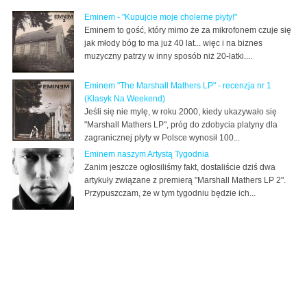
Eminem - "Kupujcie moje cholerne płyty!"
Eminem to gość, który mimo że za mikrofonem czuje się
jak młody bóg to ma już 40 lat... więc i na biznes
muzyczny patrzy w inny sposób niż 20-latki....
Eminem "The Marshall Mathers LP" - recenzja nr 1
(Klasyk Na Weekend)
Jeśli się nie mylę, w roku 2000, kiedy ukazywało się
"Marshall Mathers LP", próg do zdobycia platyny dla
zagranicznej płyty w Polsce wynosił 100...
Eminem naszym Artystą Tygodnia
Zanim jeszcze ogłosiliśmy fakt, dostaliście dziś dwa
artykuły związane z premierą "Marshall Mathers LP 2".
Przypuszczam, że w tym tygodniu będzie ich...