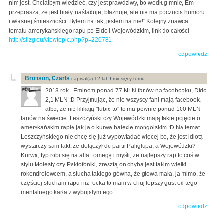
nim jest. Chciałbym wiedzieć, czy jest prawdziwy, bo według mnie, Em
przeprasza, że jest biały, naśladuje, błaznuje, ale nie ma poczucia humoru
i własnej śmieszności. Byłem na tak, jestem na nie!" Kolejny znawca
tematu amerykańskiego rapu po Eldo i Wojewódzkim, link do całości
http://slizg.eu/viewtopic.php?p=220781
odpowiedz
Bronson, Czarls
napisal(a) 12 lat 9 miesięcy temu:
2013 rok - Eminem ponad 77 MLN fanów na facebooku, Dido
2,1 MLN :D Przyjmując, że nie wszyscy fani mają facebook,
albo, że nie klikają "lubie to" to ma pewnie ponad 100 MLN
fanów na świecie. Leszczyński czy Wojewódzki mają takie pojęcie o
amerykańskim rapie jak ja o kurwa balecie mongolskim :D Na temat
Leszczyńskiego nie chcę się już wypowiadać więcej bo, że jest idiotą
wystarczy sam fakt, że dołączył do partii Paligłupa, a Wojewódzki?
Kurwa, typ robi się na alfa i omegę i myśli, że najlepszy rap to coś w
stylu Molesty czy Paktofoniki, zresztą on chyba jest takim wielki
rokendrolowcem, a słucha takiego gówna, że głowa mała, ja mimo, że
częściej słucham rapu niż rocka to mam w chuj lepszy gust od tego
mentalnego karła z wybujałym ego.
odpowiedz