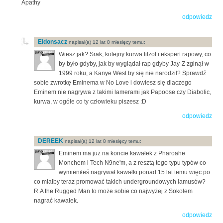
Apathy
odpowiedz
Eldonsacz
napisal(a) 12 lat 8 miesięcy temu:
Wiesz jak? Srak, kolejny kurwa filzof i ekspert rapowy, co
by było gdyby, jak by wyglądał rap gdyby Jay-Z zginął w
1999 roku, a Kanye West by się nie narodził? Sprawdź
sobie zwrotkę Eminema w No Love i dowiesz się dlaczego
Eminem nie nagrywa z takimi lamerami jak Papoose czy Diabolic,
kurwa, w ogóle co ty człowieku piszesz :D
odpowiedz
DEREEK
napisal(a) 12 lat 8 miesięcy temu:
Eminem ma już na koncie kawałek z Pharoahe
Monchem i Tech N9ne'm, a z resztą tego typu typów co
wymieniłeś nagrywał kawałki ponad 15 lat temu więc po
co miałby teraz promować takich undergroundowych lamusów?
R.A the Rugged Man to może sobie co najwyżej z Sokołem
nagrać kawałek.
odpowiedz