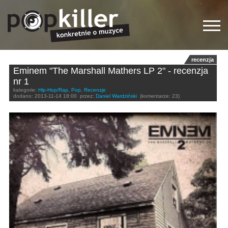
recenzja
Eminem "The Marshall Mathers LP 2" - recenzja
nr 1
kategorie:
Hip-Hop/Rap
,
Pop
,
Recenzje
dodano:
2013-11-14 18:00
przez:
Daniel Wardziński
(komentarze: 23)