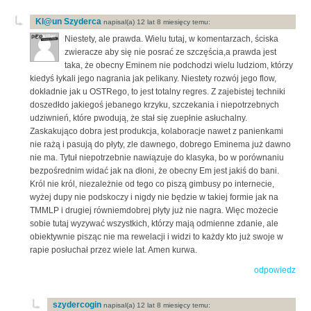
Kl@un Szyderca
napisal(a) 12 lat 8 miesięcy temu:
Niestety, ale prawda. Wielu tutaj, w komentarzach, ściska
zwieracze aby się nie posrać ze szczęścia,a prawda jest
taka, że obecny Eminem nie podchodzi wielu ludziom, którzy
kiedyś łykali jego nagrania jak pelikany. Niestety rozwój jego flow,
dokładnie jak u OSTRego, to jest totalny regres. Z zajebistej techniki
doszedłdo jakiegoś jebanego krzyku, szczekania i niepotrzebnych
udziwnień, które pwodują, że stał się zuepłnie asłuchalny.
Zaskakująco dobra jest produkcja, kolaboracje nawet z panienkami
nie rażą i pasują do płyty, zle dawnego, dobrego Eminema już dawno
nie ma. Tytuł niepotrzebnie nawiązuje do klasyka, bo w porównaniu
bezpośrednim widać jak na dłoni, że obecny Em jest jakiś do bani.
Król nie król, niezależnie od tego co piszą gimbusy po internecie,
wyżej dupy nie podskoczy i nigdy nie będzie w takiej formie jak na
TMMLP i drugiej równiemdobrej płyty już nie nagra. Więc możecie
sobie tutaj wyzywać wszystkich, którzy mają odmienne zdanie, ale
obiektywnie pisząc nie ma rewelacji i widzi to każdy kto już swoje w
rapie posłuchał przez wiele lat. Amen kurwa.
odpowiedz
szydercogin
napisal(a) 12 lat 8 miesięcy temu: