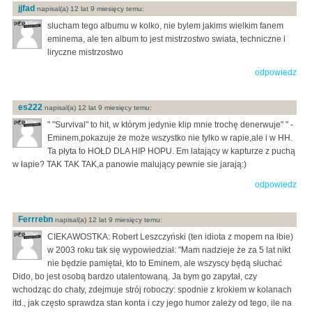
jjfad
napisal(a) 12 lat 9 miesięcy temu:
slucham tego albumu w kolko, nie bylem jakims wielkim fanem
eminema, ale ten album to jest mistrzostwo swiata, techniczne i
liryczne mistrzostwo
odpowiedz
es222
napisal(a) 12 lat 9 miesięcy temu:
" "Survival" to hit, w którym jedynie klip mnie trochę denerwuje" " -
Eminem,pokazuje że może wszystko nie tylko w rapie,ale i w HH.
Ta płyta to HOŁD DLA HIP HOPU. Em latający w kapturze z puchą
w łapie? TAK TAK TAK,a panowie malujący pewnie sie jarają:)
odpowiedz
Ferrrebn
napisal(a) 12 lat 9 miesięcy temu:
CIEKAWOSTKA: Robert Leszczyński (ten idiota z mopem na łbie)
w 2003 roku tak się wypowiedział: "Mam nadzieje że za 5 lat nikt
nie będzie pamiętał, kto to Eminem, ale wszyscy będą słuchać
Dido, bo jest osobą bardzo utalentowaną. Ja bym go zapytał, czy
wchodząc do chaty, zdejmuje strój roboczy: spodnie z krokiem w kolanach
itd., jak często sprawdza stan konta i czy jego humor zależy od tego, ile na