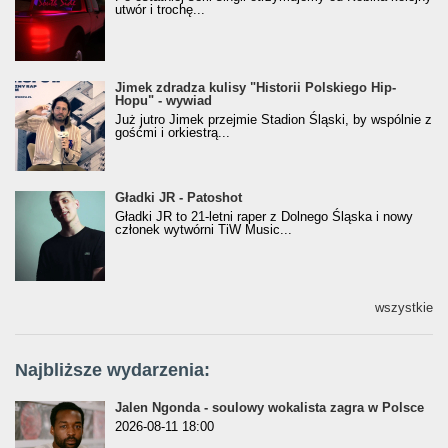
utwór i trochę...
Jimek zdradza kulisy "Historii Polskiego Hip-
Jimek zdradza kulisy "Historii Polskiego Hip-
Hopu" - wywiad
Hopu" - wywiad
Już jutro Jimek przejmie Stadion Śląski, by wspólnie z
gośćmi i orkiestrą...
Gładki JR - Patoshot
Gładki JR - Patoshot
Gładki JR to 21-letni raper z Dolnego Śląska i nowy
członek wytwórni TiW Music...
wszystkie
Najbliższe wydarzenia:
Jalen Ngonda - soulowy wokalista zagra w Polsce
2026-08-11 18:00