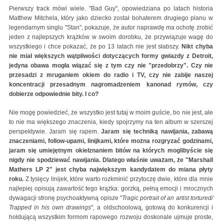
Pierwszy track mówi wiele. "Bad Guy", opowiedziana po latach historia
Matthew Mitchela, który jako dziecko został bohaterem drugiego planu w
legendarnym singlu "Stan", pokazuje, że autor naprawdę ma ochotę zrobić
jeden z najlepszych krążków w swoim dorobku, że przywiązuje wagę do
wszystkiego i chce pokazać, że po 13 latach nie jest słabszy.
Nikt chyba
nie miał większych wątpliwości dotyczących formy gwiazdy z Detroit,
jedyna obawa mogła wiązać się z tym czy nie "przedobrzy". Czy nie
przesadzi z mruganiem okiem do radio i TV, czy nie zabije naszej
koncentracji przesadnym nagromadzeniem kanonad rymów, czy
dobierze odpowiednie bity. I co?
Nie mogę powiedzieć, że wszystko jest tutaj w moim guście, bo nie jest, ale
to nie ma większego znaczenia, kiedy spojrzymy na ten album w szerszej
perspektywie. Jaram się rapem.
Jaram się techniką nawijania, zabawą
znaczeniami, follow-upami, linijkami, które można rozgryzać godzinami,
jaram się umiejętnym okiełznaniem bitów na których moglibyście się
nigdy nie spodziewać nawijania. Dlatego właśnie uważam, że "Marshall
Mathers LP 2" jest chyba największym kandydatem do miana płyty
roku.
Z tysięcy linijek, które warto rozkminić przytoczę dwie, które dla mnie
najlepiej opisują zawartość tego krążka: gorzką, pełną emocji i mrocznych
dywagacji stronę psychoaktywną opisze "
Tragic portrait of an artist tortured/
Trapped in his own drawings
", a oldschoolową, gotową do konkurencji i
hołdującą wszystkim formom rapowego rozwoju doskonale ujmuje proste,