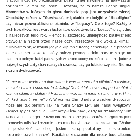
ryjących mózg radiorozgłośniach puści numer nawinięty na najwyższym
poziomie? Ja tam się jaram i uważam, że to bardzo udany singiel.
Momentów w których do głosu dochodzi pop jest oczywiście więcej.
Chociażby refren w "Survivalu", mięciutkie melodyjki z "Headlights"
czy nieco przewrażliwione pianinko w "Legacy". Co z tego? Każdy z
tych kawałków, jest wart słuchania w opór.
Zwrotki z "Legacy" to są jedne
z najlepszych tego roku - emocje, szczerość, umiejętność plastycznego
przywołania historii przed nasze oczy, trzeszczący mix wokalu, klimat...
"Survival" to hit, w którym jedynie klip mnie trochę denerwuje, ale przecież
to jest kaliber kawałka, który należy pewnego dnia poczuć stojąc na
stadionie pełnym ludzi patrzących w stronę sceny na której stoi on -
jeden z
największych artystów naszych czasów, czy go lubicie czy nie. Nie ma
z czym dyskutować.
"
Came to the world at a time when it was in need of a villain/ An asshole,
that role I think I succeed in fulfilling/ Don't think I ever stopped to think I
was speaking to children/ Everything was happening so fast, it was like I
blinked, sold three million
". Wrócił też Slim Shady w wysokiej dyspozycji,
może nie tak perfidny jak na "Slim Shady LP", ale nadal wyjątkowy.
Zamykający całość "Evil Twin" oczywiście bawi, kiedy na dzieńdobry Slim
wchodzi "Hi... faggot". Każdy kto zna historię jego sporów z organizacjami
homoseksualistów i rozumie o co mu chodzi, powie - to znowu on. "Wolno
mi powiedzieć co chcę, jestem ikoną popkultury i uosobieniem
bezpardonowych dissów".
Kapitalne znaczenie dla mocy tego albumu