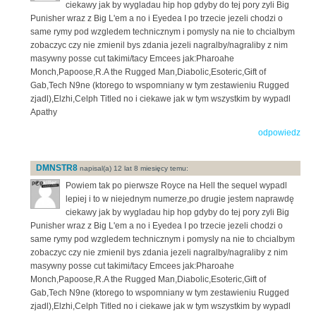
ciekawy jak by wygladau hip hop gdyby do tej pory zyli Big
Punisher wraz z Big L'em a no i Eyedea I po trzecie jezeli chodzi o
same rymy pod wzgledem technicznym i pomysly na nie to chcialbym
zobaczyc czy nie zmienil bys zdania jezeli nagralby/nagraliby z nim
masywny posse cut takimi/tacy Emcees jak:Pharoahe
Monch,Papoose,R.A the Rugged Man,Diabolic,Esoteric,Gift of
Gab,Tech N9ne (ktorego to wspomniany w tym zestawieniu Rugged
zjadl),Elzhi,Celph Titled no i ciekawe jak w tym wszystkim by wypadl
Apathy
odpowiedz
DMNSTR8
napisal(a) 12 lat 8 miesięcy temu:
Powiem tak po pierwsze Royce na Hell the sequel wypadl
lepiej i to w niejednym numerze,po drugie jestem naprawdę
ciekawy jak by wygladau hip hop gdyby do tej pory zyli Big
Punisher wraz z Big L'em a no i Eyedea I po trzecie jezeli chodzi o
same rymy pod wzgledem technicznym i pomysly na nie to chcialbym
zobaczyc czy nie zmienil bys zdania jezeli nagralby/nagraliby z nim
masywny posse cut takimi/tacy Emcees jak:Pharoahe
Monch,Papoose,R.A the Rugged Man,Diabolic,Esoteric,Gift of
Gab,Tech N9ne (ktorego to wspomniany w tym zestawieniu Rugged
zjadl),Elzhi,Celph Titled no i ciekawe jak w tym wszystkim by wypadl