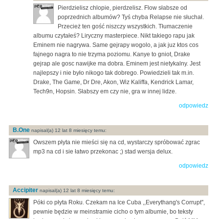
Pierdzielisz chlopie, pierdzelisz. Flow słabsze od
poprzednich albumów? Tyś chyba Relapse nie słuchał.
Przecież ten gość niszczy wszystkich. Tłumaczenie
albumu czytałeś? Liryczny masterpiece. Nikt takiego rapu jak
Eminem nie nagrywa. Same gejrapy wogolo, a jak juz ktos cos
fajnego nagra to nie trzyma poziomu. Kanye to gniot, Drake
gejrap ale gosc nawijke ma dobra. Eminem jest nietykalny. Jest
najlepszy i nie było nikogo tak dobrego. Powiedzieli tak m.in.
Drake, The Game, Dr Dre, Akon, Wiz Kaliffa, Kendrick Lamar,
Tech9n, Hopsin. Słabszy em czy nie, gra w innej lidze.
odpowiedz
B.One
napisal(a) 12 lat 8 miesięcy temu:
Owszem płyta nie mieści się na cd, wystarczy spróbować zgrac
mp3 na cd i sie łatwo przekonac ;) stad wersja delux.
odpowiedz
Accipiter
napisal(a) 12 lat 8 miesięcy temu:
Póki co płyta Roku. Czekam na Ice Cuba ,,Everythang's Corrupt'',
pewnie będzie w meinstramie cicho o tym albumie, bo teksty