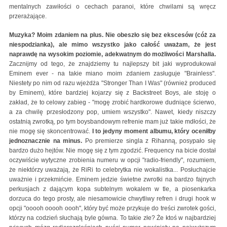
mentalnych zawiłości o cechach paranoi, które chwilami są wręcz
przerażające.
Muzyka? Moim zdaniem na plus. Nie obeszło się bez ekscesów (cóż za
niespodzianka), ale mimo wszystko jako całość uważam, że jest
naprawdę na wysokim poziomie, adekwatnym do możliwości Marshalla.
Zacznijmy od tego, że znajdziemy tu najlepszy bit jaki wyprodukował
Eminem ever - na takie miano moim zdaniem zasługuje "Brainless".
Niestety po nim od razu wjeżdża "Stronger Than I Was" (również produced
by Eminem), które bardziej kojarzy się z Backstreet Boys, ale stoję o
zakład, że to celowy zabieg - "mogę zrobić hardkorowe dudniące ścierwo,
a za chwilę przesłodzony pop, umiem wszystko". Nawet, kiedy niszczy
ostatnią zwrotką, po tym boysbandowym refrenie mam już takie mdłości, że
nie mogę się skoncentrować.
I to jedyny moment albumu, który oceniłby
jednoznacznie na minus.
Po premierze singla z Rihanną, posypało się
bardzo dużo hejtów. Nie mogę się z tym zgodzić. Frequency na bicie dostał
oczywiście wytyczne zrobienia numeru w opcji "radio-friendly", rozumiem,
że niektórzy uważają, że RiRi to celebrytka nie wokalistka... Posłuchajcie
uważnie i przekmińcie. Eminem jedzie świetne zwrotki na bardzo fajnych
perkusjach z dającym kopa subtelnym wokalem w tle, a piosenkarka
dorzuca do tego prosty, ale niesamowicie chwytliwy refren i drugi hook w
opcji "ooooh ooooh oooh", który być może przykuje do treści zwrotek gości,
którzy na codzień słuchają byle gówna. To takie złe? Że ktoś w najbardziej