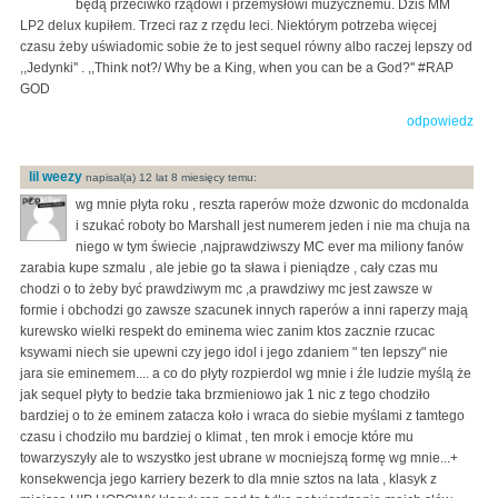
będą przeciwko rządowi i przemysłowi muzycznemu. Dziś MM
LP2 delux kupiłem. Trzeci raz z rzędu leci. Niektórym potrzeba więcej
czasu żeby uświadomic sobie że to jest sequel równy albo raczej lepszy od
,,Jedynki'' . ,,Think not?/ Why be a King, when you can be a God?'' #RAP
GOD
odpowiedz
lil weezy
napisal(a) 12 lat 8 miesięcy temu:
wg mnie płyta roku , reszta raperów może dzwonic do mcdonalda
i szukać roboty bo Marshall jest numerem jeden i nie ma chuja na
niego w tym świecie ,najprawdziwszy MC ever ma miliony fanów
zarabia kupe szmalu , ale jebie go ta sława i pieniądze , cały czas mu
chodzi o to żeby być prawdziwym mc ,a prawdziwy mc jest zawsze w
formie i obchodzi go zawsze szacunek innych raperów a inni raperzy mają
kurewsko wielki respekt do eminema wiec zanim ktos zacznie rzucac
ksywami niech sie upewni czy jego idol i jego zdaniem " ten lepszy" nie
jara sie eminemem.... a co do płyty rozpierdol wg mnie i źle ludzie myślą że
jak sequel płyty to bedzie taka brzmieniowo jak 1 nic z tego chodziło
bardziej o to że eminem zatacza koło i wraca do siebie myślami z tamtego
czasu i chodziło mu bardziej o klimat , ten mrok i emocje które mu
towarzyszyły ale to wszystko jest ubrane w mocniejszą formę wg mnie...+
konsekwencja jego karriery bezerk to dla mnie sztos na lata , klasyk z