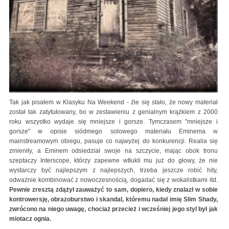
Tak jak pisałem w Klasyku Na Weekend - źle się stało, że nowy materiał
został tak zatytułowany, bo w zestawieniu z genialnym krążkiem z 2000
roku wszystko wydaje się mniejsze i gorsze. Tymczasem "mniejsze i
gorsze" w opisie siódmego solowego materiału Eminema w
mainstreamowym obiegu, pasuje co najwyżej do konkurencji. Realia się
zmieniły, a Eminem odsiedział swoje na szczycie, mając obok tronu
szeptaczy Interscope, którzy zapewne wtłukli mu już do głowy, że nie
wystarczy być najlepszym z najlepszych, trzeba jeszcze robić hity,
odważnie kombinować z nowoczesnością, dogadać się z wokalistkami itd.
Pewnie zresztą zdążył zauważyć to sam, dopiero, kiedy znalazł w sobie
kontrowersję, obrazoburstwo i skandal, któremu nadał imię Slim Shady,
zwrócono na niego uwagę, chociaż przecież i wcześniej jego styl był jak
miotacz ognia.