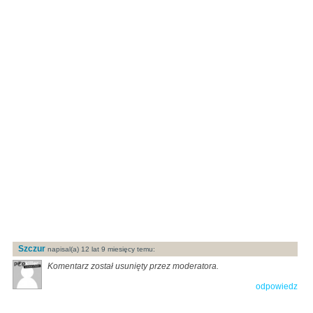
Szczur
napisal(a) 12 lat 9 miesięcy temu:
Komentarz został usunięty przez moderatora.
odpowiedz