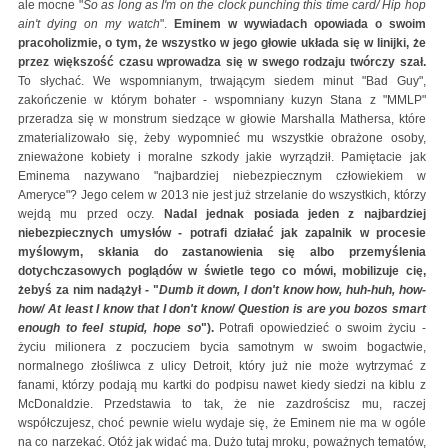
ale mocne "
So as long as I'm on the clock punching this time card/ Hip hop
ain't dying on my watch
".
Eminem w wywiadach opowiada o swoim
pracoholizmie, o tym, że wszystko w jego głowie układa się w linijki, że
przez większość czasu wprowadza się w swego rodzaju twórczy szał.
To słychać. We wspomnianym, trwającym siedem minut "Bad Guy",
zakończenie w którym bohater - wspomniany kuzyn Stana z "MMLP"
przeradza się w monstrum siedzące w głowie Marshalla Mathersa, które
zmaterializowało się, żeby wypomnieć mu wszystkie obrażone osoby,
znieważone kobiety i moralne szkody jakie wyrządził. Pamiętacie jak
Eminema nazywano "najbardziej niebezpiecznym człowiekiem w
Ameryce"? Jego celem w 2013 nie jest już strzelanie do wszystkich, którzy
wejdą mu przed oczy.
Nadal jednak posiada jeden z najbardziej
niebezpiecznych umysłów - potrafi działać jak zapalnik w procesie
myślowym, skłania do zastanowienia się albo przemyślenia
dotychczasowych poglądów w świetle tego co mówi, mobilizuje cię,
żebyś za nim nadążył - "
Dumb it down, I don't know how, huh-huh, how-
how/ At least I know that I don't know/ Question is are you bozos smart
enough to feel stupid, hope so
").
Potrafi opowiedzieć o swoim życiu -
życiu milionera z poczuciem bycia samotnym w swoim bogactwie,
normalnego złośliwca z ulicy Detroit, który już nie może wytrzymać z
fanami, którzy podają mu kartki do podpisu nawet kiedy siedzi na kiblu z
McDonaldzie. Przedstawia to tak, że nie zazdrościsz mu, raczej
współczujesz, choć pewnie wielu wydaje się, że Eminem nie ma w ogóle
na co narzekać. Otóż jak widać ma. Dużo tutaj mroku, poważnych tematów,