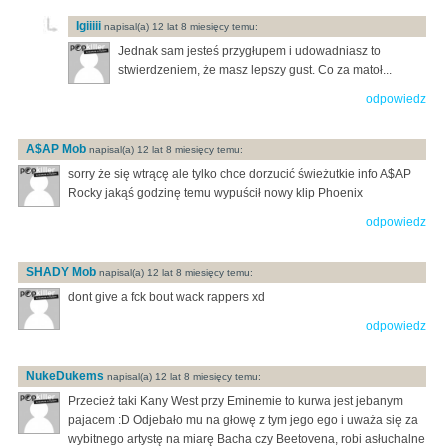
Igiiiii
napisal(a) 12 lat 8 miesięcy temu:
Jednak sam jesteś przygłupem i udowadniasz to
stwierdzeniem, że masz lepszy gust. Co za matoł...
odpowiedz
A$AP Mob
napisal(a) 12 lat 8 miesięcy temu:
sorry że się wtrącę ale tylko chce dorzucić świeżutkie info A$AP
Rocky jakąś godzinę temu wypuścił nowy klip Phoenix
odpowiedz
SHADY Mob
napisal(a) 12 lat 8 miesięcy temu:
dont give a fck bout wack rappers xd
odpowiedz
NukeDukems
napisal(a) 12 lat 8 miesięcy temu:
Przecież taki Kany West przy Eminemie to kurwa jest jebanym
pajacem :D Odjebało mu na głowę z tym jego ego i uważa się za
wybitnego artystę na miarę Bacha czy Beetovena, robi asłuchalne