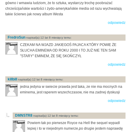
gówno i wmawia ludziom, że to sztuka, wystarczy trochę poobrażać
chrześcijańskie wartości i żydo-amerykańskie media od razu wychwalają
takie ścierwo jak nowy album Westa
odpowiedz
FredroSun
napisal(a) 12 lat 8 miesięcy temu:
CZEKAM NA WJAZD JAKIEGOŚ PAJACA KTÓRY POWIE ŻE
SŁUCHA EMINEMA OD ROKU 2000 I TO JUŻ NIE TEN SAM
"STARY" EMINEM, ŻE SIĘ SKOŃCZYŁ
odpowiedz
killbill
napisal(a) 12 lat 8 miesięcy temu:
jedna jedyna w swiecie prawda jest taka, ze nie ma mocnych na
eminema, jest raperem wszechczasow, nie ma zadnej dyskusji
odpowiedz
DMNSTR8
napisal(a) 12 lat 8 miesięcy temu:
Powiem tak po pierwsze Royce na Hell the sequel wypadl
lepiej i to w niejednym numerze,po drugie jestem naprawdę