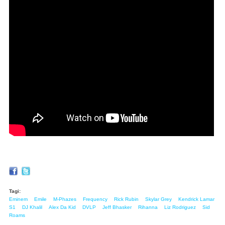
Tagi:
Eminem
Emile
M-Phazes
Frequency
Rick Rubin
Skylar Grey
Kendrick Lamar
S1
DJ Khalil
Alex Da Kid
DVLP
Jeff Bhasker
Rihanna
Liz Rodriguez
Sid
Roams