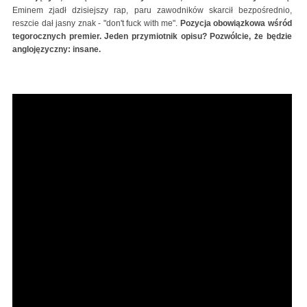
Eminem zjadł dzisiejszy rap, paru zawodników skarcił bezpośrednio,
reszcie dał jasny znak - "don't fuck with me".
Pozycja obowiązkowa wśród
tegorocznych premier. Jeden przymiotnik opisu? Pozwólcie, że będzie
anglojęzyczny: insane.