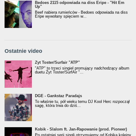
Bedoes 2115 odpowiada na diss Eripe - "Hit Em
Up"
Beef nabiera rumieńców - Bedoes odpowiada na diss
Eripe wywołany spięciem w...
Ostatnie video
Żyt Toster/SurfAir - ATP VIDEO
Żyt Toster/Surfair "ATP"
"ATP" to trzeci singiel promujący nadchodzący album
duetu Żyt Toster/SurfAir "...
donGURALesko z nagrodą za
DGE - Gankstaz Paradajs
Klasyczny/Trueschoolowy Album Roku
To właśnie tu, pół wieku temu DJ Kool Herc rozpoczął
(Popkillery 2023)
sagę, która trwa do dziś...
Kobik - Slalom ft. Jan-Rapowanie (prod. Pioneer)
Kobik - Slalom ft. Jan-Rapowanie (prod. Pioneer)
[Official Music Visualiser]
Po ostatniej serii singli otrzymujemy od Kobika kolejny