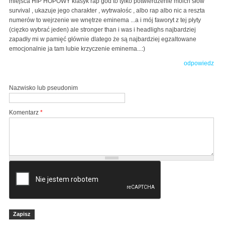
miejsca HIP HOPOWY klasyk rap god to tylko potwierdzenie moich słów
survival , ukazuje jego charakter , wytrwałośc , albo rap albo nic a reszta
numerów to wejrzenie we wnętrze eminema ...a i mój faworyt z tej płyty
(cięzko wybrać jeden) ale stronger than i was i headlighs najbardziej
zapadły mi w pamięć głównie dlatego że są najbardziej egzaltowane
emocjonalnie ja tam lubie krzyczenie eminema...:)
odpowiedz
Nazwisko lub pseudonim
Komentarz
*