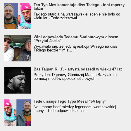
Ten Typ Mes komentuje diss Tedego - inni raperzy
także
Takiego starcia na warszawskiej scenie nie było od
wielu lat - Tede zdissował...
Wini odpowiada Tedemu 5-minutowym dissem
"Przytul Jacka"
Wydawało się, że jedyną reakcją Winiego na diss
Tedego będzie film z...
Bas Tajpan R.I.P. - artysta odszedł w wieku 47 lat
Prezydent Dąbrowy Górniczej Marcin Bazylak za
pomocą mediów społecznościowych...
Tede dissuje Tego Typa Mesa! "64 lajny"
No i mamy beef między legendami warszawskiej
sceny - Tede odpowiedział na...