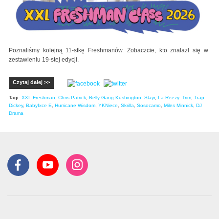
Poznaliśmy kolejną 11-stkę Freshmanów. Zobaczcie, kto znalazł się w
zestawieniu 19-stej edycji.
Czytaj dalej >>
Tagi:
XXL Freshman
,
Chris Patrick
,
Belly Gang Kushington
,
Slayr
,
La Reezy. Trim
,
Trap
Dickey
,
Babyfxce E
,
Hurricane Wisdom
,
YKNiece
,
Skrilla
,
Sosocamo
,
Miles Minnick
,
DJ
Drama