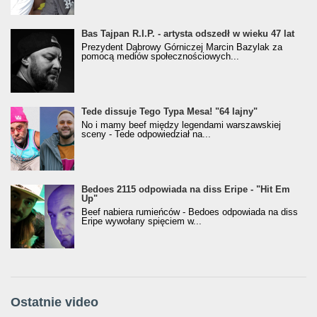
Bas Tajpan R.I.P. - artysta odszedł w wieku 47 lat
Prezydent Dąbrowy Górniczej Marcin Bazylak za
pomocą mediów społecznościowych...
Tede dissuje Tego Typa Mesa! "64 lajny"
No i mamy beef między legendami warszawskiej
sceny - Tede odpowiedział na...
Bedoes 2115 odpowiada na diss Eripe - "Hit Em
Up"
Beef nabiera rumieńców - Bedoes odpowiada na diss
Eripe wywołany spięciem w...
Ostatnie video