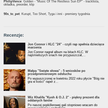
PhilipVence
: Golden - "Music Of The Restless Sun EP" - tracklista,
okładka, preorder, klip
90s_to_pet
: Kurupt, Too Short, Tyga i inni - premiery tygodnia
Recenzje:
Jon Connor i KLC "24" - czyli rap spełnia dziecięce
marzenia
Jon Connor nagrał album na bitach KLC. W
najśmielszych snach nie przypuszczał,...
Małpa "Święte słowa" - 5 wniosków po
przedpremierowym odsłuchu
Po wypuszczonej w kwietniu 2022 roku płycie "Bóg nie
gra w kości" raper z...
Wiz Khalifa "Kush & O.J. 2" - piękny prezent dla
oddanych fanów
Po naszej popkillerowej gali stopniowo wracam do