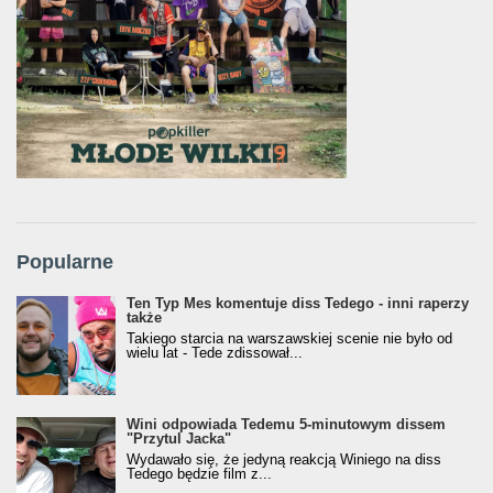
Popularne
Ten Typ Mes komentuje diss Tedego - inni raperzy
także
Takiego starcia na warszawskiej scenie nie było od
wielu lat - Tede zdissował...
Wini odpowiada Tedemu 5-minutowym dissem
"Przytul Jacka"
Wydawało się, że jedyną reakcją Winiego na diss
Tedego będzie film z...