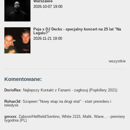
Warszawie
2026-10-07 19:00
Peja x DJ Decks - specjalny koncert na 25 lat "Na
Legalu?"
2026-11-21 19:00
wszystkie
Komentowane:
DorisRex
: Najlepszy Kontakt z Fanami - zagłosuj (Popkillery 2021)
Rohan3d
: Szopeen "Nowy etap na drugi etat" - start preorderu i
teledysk
gmxxx
: Żabson/Hellfield/Sentino, White 2115, Malik, Wane... - premiery
tygodnia (PL)