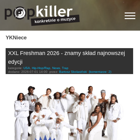
YKNiece
XXL Freshman 2026 - znamy skład najnowszej
edycji
kategorie:
USA
,
Hip-Hop/Rap
,
News
,
Trap
dodano:
2026-07-01 14:00
przez:
Bartosz Skolasiński
(komentarze: 2)