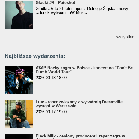
Gładki JR - Patoshot
Gładki JR - Patoshot
Gładki JR to 21-letni raper z Dolnego Śląska i nowy
członek wytwórni TiW Music...
wszystkie
Najbliższe wydarzenia:
A$AP Rocky zagra w Polsce - koncert na "Don't Be
Dumb World Tour"
2026-09-13 18:00
Lute - raper związany z wytwórnią Dreamville
wystąpi w Warszawie
2026-09-17 19:00
Black Milk - ceniony producent i raper zagra w