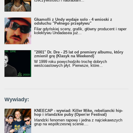
rzeczywistości i nadrabiam...
Gkamolli z Undy wydaje solo - 4 wnioski z
odsłuchu "Pełnego przepływu"
Filar gdyńskiej sceny, grafik, główny producent i raper
kolektywu Undadasea już...
"2001" Dr. Dre - 25 lat od premiery albumu, który
zmienił grę (Klasyk na Weekend)
W 1999 roku powychodziło trochę dobrych
westcoastowych płyt. Pierwsze, które...
Wywiady:
KNEECAP - wywiad: Killer Mike, rebeliancki hip-
hop i irlandzkie puby (Open'er Festival)
Irlandzki fenomen rapowy i jedna z najciekawszych
grup na współczesnej scenie....