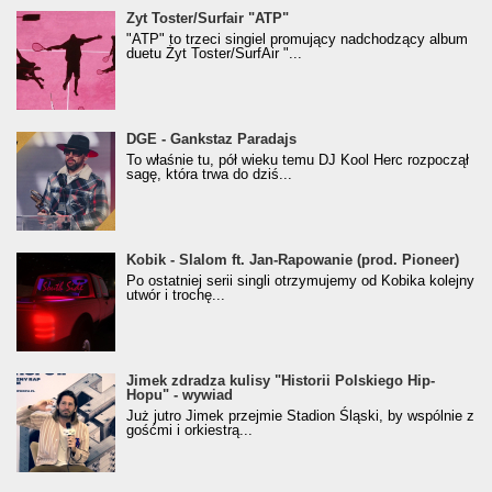
Żyt Toster/SurfAir - ATP VIDEO
Żyt Toster/Surfair "ATP"
"ATP" to trzeci singiel promujący nadchodzący album
duetu Żyt Toster/SurfAir "...
donGURALesko z nagrodą za
DGE - Gankstaz Paradajs
Klasyczny/Trueschoolowy Album Roku
To właśnie tu, pół wieku temu DJ Kool Herc rozpoczął
(Popkillery 2023)
sagę, która trwa do dziś...
Kobik - Slalom ft. Jan-Rapowanie (prod. Pioneer)
Kobik - Slalom ft. Jan-Rapowanie (prod. Pioneer)
[Official Music Visualiser]
Po ostatniej serii singli otrzymujemy od Kobika kolejny
utwór i trochę...
Jimek zdradza kulisy "Historii Polskiego Hip-
Jimek zdradza kulisy "Historii Polskiego Hip-
Hopu" - wywiad
Hopu" - wywiad
Już jutro Jimek przejmie Stadion Śląski, by wspólnie z
gośćmi i orkiestrą...