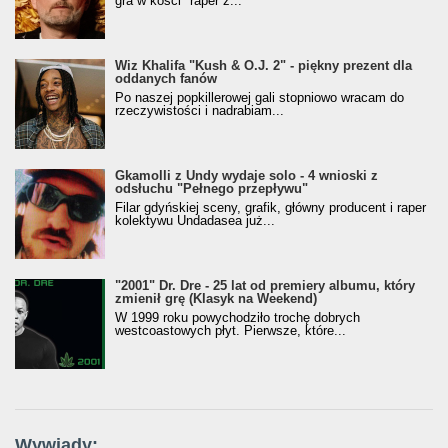
gra w kości" raper z...
Wiz Khalifa "Kush & O.J. 2" - piękny prezent dla
oddanych fanów
Po naszej popkillerowej gali stopniowo wracam do
rzeczywistości i nadrabiam...
Gkamolli z Undy wydaje solo - 4 wnioski z
odsłuchu "Pełnego przepływu"
Filar gdyńskiej sceny, grafik, główny producent i raper
kolektywu Undadasea już...
"2001" Dr. Dre - 25 lat od premiery albumu, który
zmienił grę (Klasyk na Weekend)
W 1999 roku powychodziło trochę dobrych
westcoastowych płyt. Pierwsze, które...
Wywiady: