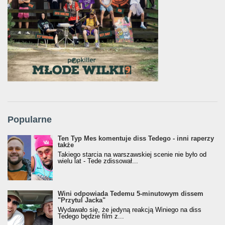
Popularne
Ten Typ Mes komentuje diss Tedego - inni raperzy
także
Takiego starcia na warszawskiej scenie nie było od
wielu lat - Tede zdissował...
Wini odpowiada Tedemu 5-minutowym dissem
"Przytul Jacka"
Wydawało się, że jedyną reakcją Winiego na diss
Tedego będzie film z...