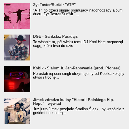
Żyt Toster/SurfAir - ATP VIDEO
Żyt Toster/Surfair "ATP"
"ATP" to trzeci singiel promujący nadchodzący album
duetu Żyt Toster/SurfAir "...
donGURALesko z nagrodą za
DGE - Gankstaz Paradajs
Klasyczny/Trueschoolowy Album Roku
To właśnie tu, pół wieku temu DJ Kool Herc rozpoczął
(Popkillery 2023)
sagę, która trwa do dziś...
Kobik - Slalom ft. Jan-Rapowanie (prod. Pioneer)
Kobik - Slalom ft. Jan-Rapowanie (prod. Pioneer)
[Official Music Visualiser]
Po ostatniej serii singli otrzymujemy od Kobika kolejny
utwór i trochę...
Jimek zdradza kulisy "Historii Polskiego Hip-
Jimek zdradza kulisy "Historii Polskiego Hip-
Hopu" - wywiad
Hopu" - wywiad
Już jutro Jimek przejmie Stadion Śląski, by wspólnie z
gośćmi i orkiestrą...