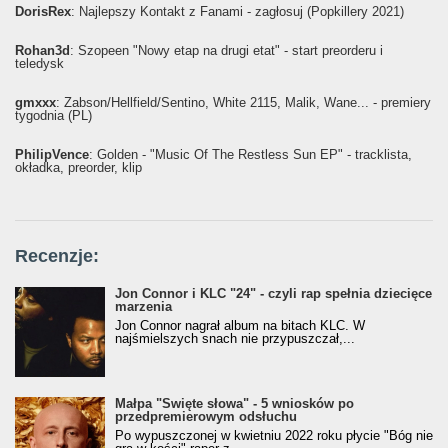
DorisRex
: Najlepszy Kontakt z Fanami - zagłosuj (Popkillery 2021)
Rohan3d
: Szopeen "Nowy etap na drugi etat" - start preorderu i
teledysk
gmxxx
: Żabson/Hellfield/Sentino, White 2115, Malik, Wane... - premiery
tygodnia (PL)
PhilipVence
: Golden - "Music Of The Restless Sun EP" - tracklista,
okładka, preorder, klip
Recenzje:
Jon Connor i KLC "24" - czyli rap spełnia dziecięce
marzenia
Jon Connor nagrał album na bitach KLC. W
najśmielszych snach nie przypuszczał,...
Małpa "Święte słowa" - 5 wniosków po
przedpremierowym odsłuchu
Po wypuszczonej w kwietniu 2022 roku płycie "Bóg nie