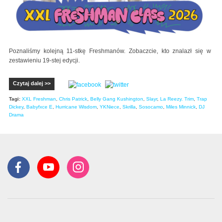
Poznaliśmy kolejną 11-stkę Freshmanów. Zobaczcie, kto znalazł się w
zestawieniu 19-stej edycji.
Czytaj dalej >>
Tagi:
XXL Freshman
,
Chris Patrick
,
Belly Gang Kushington
,
Slayr
,
La Reezy. Trim
,
Trap
Dickey
,
Babyfxce E
,
Hurricane Wisdom
,
YKNiece
,
Skrilla
,
Sosocamo
,
Miles Minnick
,
DJ
Drama