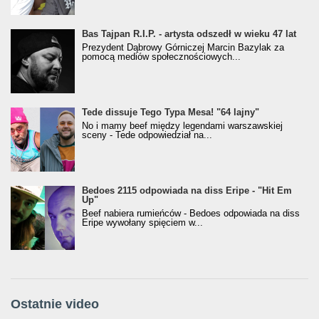
Bas Tajpan R.I.P. - artysta odszedł w wieku 47 lat
Prezydent Dąbrowy Górniczej Marcin Bazylak za
pomocą mediów społecznościowych...
Tede dissuje Tego Typa Mesa! "64 lajny"
No i mamy beef między legendami warszawskiej
sceny - Tede odpowiedział na...
Bedoes 2115 odpowiada na diss Eripe - "Hit Em
Up"
Beef nabiera rumieńców - Bedoes odpowiada na diss
Eripe wywołany spięciem w...
Ostatnie video