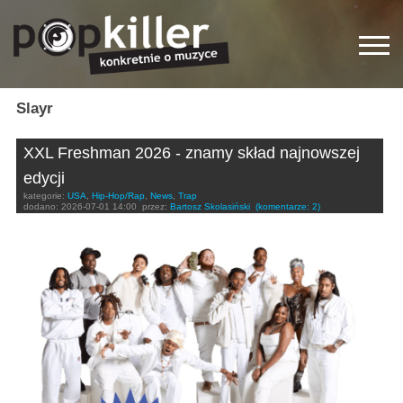
Slayr
XXL Freshman 2026 - znamy skład najnowszej
edycji
kategorie:
USA
,
Hip-Hop/Rap
,
News
,
Trap
dodano:
2026-07-01 14:00
przez:
Bartosz Skolasiński
(komentarze: 2)