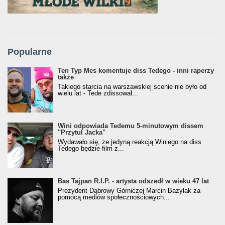
Popularne
Ten Typ Mes komentuje diss Tedego - inni raperzy
także
Takiego starcia na warszawskiej scenie nie było od
wielu lat - Tede zdissował...
Wini odpowiada Tedemu 5-minutowym dissem
"Przytul Jacka"
Wydawało się, że jedyną reakcją Winiego na diss
Tedego będzie film z...
Bas Tajpan R.I.P. - artysta odszedł w wieku 47 lat
Prezydent Dąbrowy Górniczej Marcin Bazylak za
pomocą mediów społecznościowych...