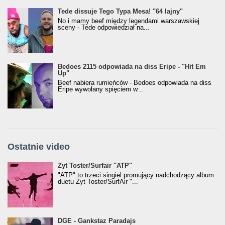
Tede dissuje Tego Typa Mesa! "64 lajny"
No i mamy beef między legendami warszawskiej
sceny - Tede odpowiedział na...
Bedoes 2115 odpowiada na diss Eripe - "Hit Em
Up"
Beef nabiera rumieńców - Bedoes odpowiada na diss
Eripe wywołany spięciem w...
Ostatnie video
Żyt Toster/SurfAir - ATP VIDEO
Żyt Toster/Surfair "ATP"
"ATP" to trzeci singiel promujący nadchodzący album
duetu Żyt Toster/SurfAir "...
donGURALesko z nagrodą za
DGE - Gankstaz Paradajs