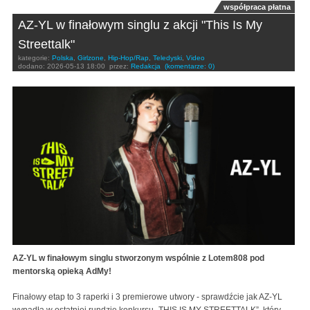
współpraca płatna
AZ-YL w finałowym singlu z akcji "This Is My
Streettalk"
kategorie:
Polska
,
Girlzone
,
Hip-Hop/Rap
,
Teledyski
,
Video
dodano:
2026-05-13 18:00
przez:
Redakcja
(komentarze: 0)
AZ-YL w finałowym singlu stworzonym wspólnie z Lotem808 pod
mentorską opieką AdMy!
Finałowy etap to 3 raperki i 3 premierowe utwory - sprawdźcie jak AZ-YL