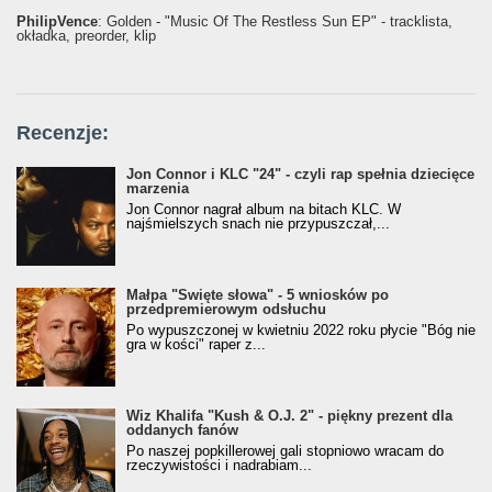
PhilipVence
: Golden - "Music Of The Restless Sun EP" - tracklista,
okładka, preorder, klip
Recenzje:
Jon Connor i KLC "24" - czyli rap spełnia dziecięce
marzenia
Jon Connor nagrał album na bitach KLC. W
najśmielszych snach nie przypuszczał,...
Małpa "Święte słowa" - 5 wniosków po
przedpremierowym odsłuchu
Po wypuszczonej w kwietniu 2022 roku płycie "Bóg nie
gra w kości" raper z...
Wiz Khalifa "Kush & O.J. 2" - piękny prezent dla
oddanych fanów
Po naszej popkillerowej gali stopniowo wracam do
rzeczywistości i nadrabiam...