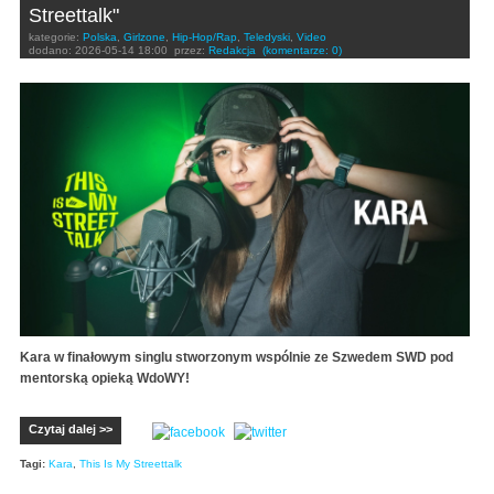
Streettalk"
kategorie:
Polska
,
Girlzone
,
Hip-Hop/Rap
,
Teledyski
,
Video
dodano:
2026-05-14 18:00
przez:
Redakcja
(komentarze: 0)
Kara w finałowym singlu stworzonym wspólnie ze Szwedem SWD pod
mentorską opieką WdoWY!
Czytaj dalej >>
Tagi:
Kara
,
This Is My Streettalk