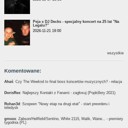
Peja x DJ Decks - specjalny koncert na 25 lat "Na
Legalu?"
2026-11-21 19:00
wszystkie
Komentowane:
Ahaś
: Czy The Weeknd to final boss koncertów muzycznych? - relacja
DorisRex
: Najlepszy Kontakt z Fanami - zagłosuj (Popkillery 2021)
Rohan3d
: Szopeen "Nowy etap na drugi etat" - start preorderu i
teledysk
gmxxx
: Żabson/Hellfield/Sentino, White 2115, Malik, Wane... - premiery
tygodnia (PL)