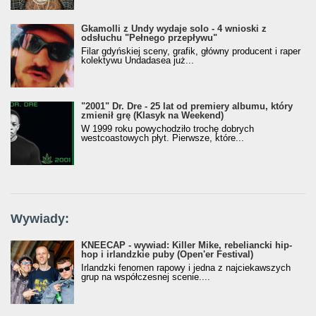
Gkamolli z Undy wydaje solo - 4 wnioski z
odsłuchu "Pełnego przepływu"
Filar gdyńskiej sceny, grafik, główny producent i raper
kolektywu Undadasea już...
"2001" Dr. Dre - 25 lat od premiery albumu, który
zmienił grę (Klasyk na Weekend)
W 1999 roku powychodziło trochę dobrych
westcoastowych płyt. Pierwsze, które...
Wywiady:
KNEECAP - wywiad: Killer Mike, rebeliancki hip-
hop i irlandzkie puby (Open'er Festival)
Irlandzki fenomen rapowy i jedna z najciekawszych
grup na współczesnej scenie....