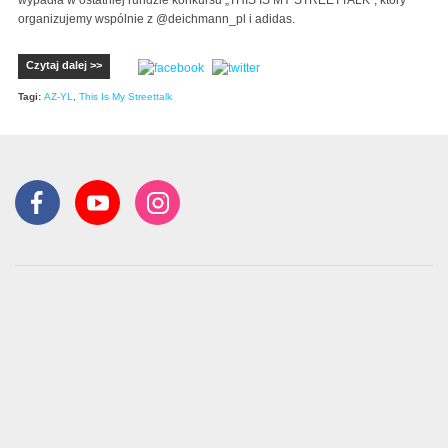
wypadła w ostatniej rundzie konkursu „THIS IS MY STREETTALK”, który
organizujemy wspólnie z @deichmann_pl i adidas.
Czytaj dalej >>
Tagi:
AZ-YL
,
This Is My Streettalk