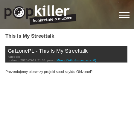
This Is My Streettalk
GirlzonePL - This Is My Streettalk
kategorie:
dodano:
2026-05-17 21:03
przez:
Miłosz Kiełb
(komentarze: 0)
Prezentujemy pierwszy projekt spod szyldu GirlzonePL: