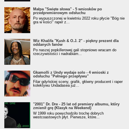
Małpa "Święte słowa" - 5 wniosków po
przedpremierowym odsłuchu
Po wypuszczonej w kwietniu 2022 roku płycie "Bóg nie
gra w kości" raper z...
Wiz Khalifa "Kush & O.J. 2" - piękny prezent dla
oddanych fanów
Po naszej popkillerowej gali stopniowo wracam do
rzeczywistości i nadrabiam...
Gkamolli z Undy wydaje solo - 4 wnioski z
odsłuchu "Pełnego przepływu"
Filar gdyńskiej sceny, grafik, główny producent i raper
kolektywu Undadasea już...
"2001" Dr. Dre - 25 lat od premiery albumu, który
zmienił grę (Klasyk na Weekend)
W 1999 roku powychodziło trochę dobrych
westcoastowych płyt. Pierwsze, które...