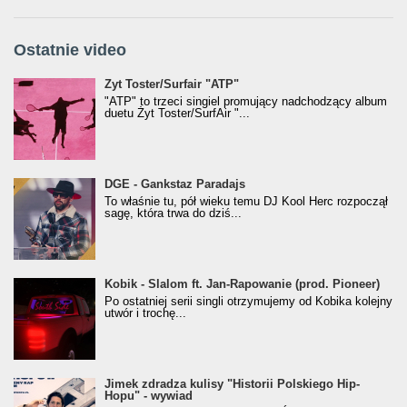
Ostatnie video
Żyt Toster/SurfAir - ATP VIDEO
Żyt Toster/Surfair "ATP"
"ATP" to trzeci singiel promujący nadchodzący album
duetu Żyt Toster/SurfAir "...
donGURALesko z nagrodą za
DGE - Gankstaz Paradajs
Klasyczny/Trueschoolowy Album Roku
To właśnie tu, pół wieku temu DJ Kool Herc rozpoczął
(Popkillery 2023)
sagę, która trwa do dziś...
Kobik - Slalom ft. Jan-Rapowanie (prod. Pioneer)
Kobik - Slalom ft. Jan-Rapowanie (prod. Pioneer)
[Official Music Visualiser]
Po ostatniej serii singli otrzymujemy od Kobika kolejny
utwór i trochę...
Jimek zdradza kulisy "Historii Polskiego Hip-
Jimek zdradza kulisy "Historii Polskiego Hip-
Hopu" - wywiad
Hopu" - wywiad