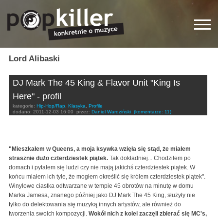
Lord Alibaski
DJ Mark The 45 King & Flavor Unit "King Is
Here" - profil
kategorie:
Hip-Hop/Rap
,
Klasyka
,
Profile
dodano:
2011-12-03 16:00
przez:
Daniel Wardziński
(komentarze: 11)
"Mieszkałem w Queens, a moja ksywka wzięła się stąd, że miałem
strasznie dużo czterdziestek piątek.
Tak dokładniej... Chodziłem po
domach i pytałem się ludzi czy nie mają jakichś czterdziestek piątek. W
końcu miałem ich tyle, że mogłem określić się królem czterdziestek piątek".
Winylowe ciastka odtwarzane w tempie 45 obrotów na minutę w domu
Marka Jamesa, znanego później jako DJ Mark The 45 King, służyły nie
tylko do delektowania się muzyką innych artystów, ale również do
tworzenia swoich kompozycji.
Wokół nich z kolei zaczęli zbierać się MC's,