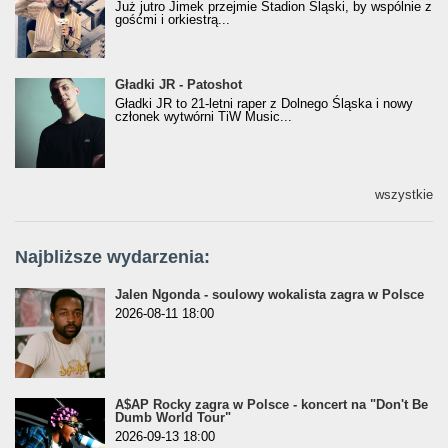
Już jutro Jimek przejmie Stadion Śląski, by wspólnie z
gośćmi i orkiestrą...
Gładki JR - Patoshot
Gładki JR - Patoshot
Gładki JR to 21-letni raper z Dolnego Śląska i nowy
członek wytwórni TiW Music...
wszystkie
Najbliższe wydarzenia:
Jalen Ngonda - soulowy wokalista zagra w Polsce
2026-08-11 18:00
A$AP Rocky zagra w Polsce - koncert na "Don't Be
Dumb World Tour"
2026-09-13 18:00