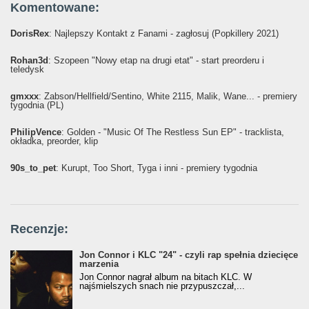
Komentowane:
DorisRex
: Najlepszy Kontakt z Fanami - zagłosuj (Popkillery 2021)
Rohan3d
: Szopeen "Nowy etap na drugi etat" - start preorderu i
teledysk
gmxxx
: Żabson/Hellfield/Sentino, White 2115, Malik, Wane... - premiery
tygodnia (PL)
PhilipVence
: Golden - "Music Of The Restless Sun EP" - tracklista,
okładka, preorder, klip
90s_to_pet
: Kurupt, Too Short, Tyga i inni - premiery tygodnia
Recenzje:
Jon Connor i KLC "24" - czyli rap spełnia dziecięce
marzenia
Jon Connor nagrał album na bitach KLC. W
najśmielszych snach nie przypuszczał,...