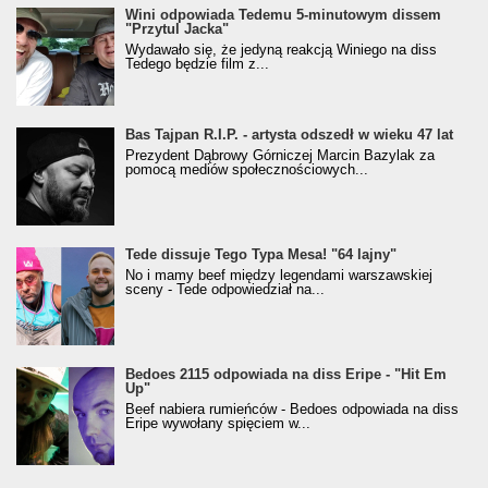
Wini odpowiada Tedemu 5-minutowym dissem
"Przytul Jacka"
Wydawało się, że jedyną reakcją Winiego na diss
Tedego będzie film z...
Bas Tajpan R.I.P. - artysta odszedł w wieku 47 lat
Prezydent Dąbrowy Górniczej Marcin Bazylak za
pomocą mediów społecznościowych...
Tede dissuje Tego Typa Mesa! "64 lajny"
No i mamy beef między legendami warszawskiej
sceny - Tede odpowiedział na...
Bedoes 2115 odpowiada na diss Eripe - "Hit Em
Up"
Beef nabiera rumieńców - Bedoes odpowiada na diss
Eripe wywołany spięciem w...