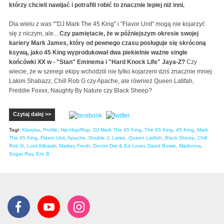
którzy chcieli nawijać i potrafili robić to znacznie lepiej niż inni.
Dla wielu z was ""DJ Mark The 45 King" i "Flavor Unit" mogą nie kojarzyć
się z niczym, ale...
Czy pamiętacie, że w późniejszym okresie swojej
kariery Mark James, który od pewnego czasu posługuje się skróconą
ksywą, jako 45 King wyprodukował dwa piekielnie ważne single
końcówki XX w - "Stan" Eminema i "Hard Knock Life" Jaya-Z?
Czy
wiecie, że w szeregi ekipy wchodzili nie tylko kojarzeni dziś znacznie mniej
Lakim Shabazz, Chill Rob G czy Apache, ale również Queen Latifah,
Freddie Foxxx, Naughty By Nature czy Black Sheep?
Czytaj dalej >>
Tagi:
Klasyka
,
Profile
,
Hip-Hop/Rap
,
DJ Mark The 45 King
,
The 45 King
,
45 King
,
Mark
The 45 King
,
Flavor Unit
,
Apache
,
Double J
,
Latee
,
Queen Latifah
,
Black Sheep
,
Chill
Rob G
,
Lord Alibaski
,
Markey Fresh
,
Doctor Dre & Ed Lover
,
David Bowie
,
Madonna
,
Sugar Ray
,
Eric B