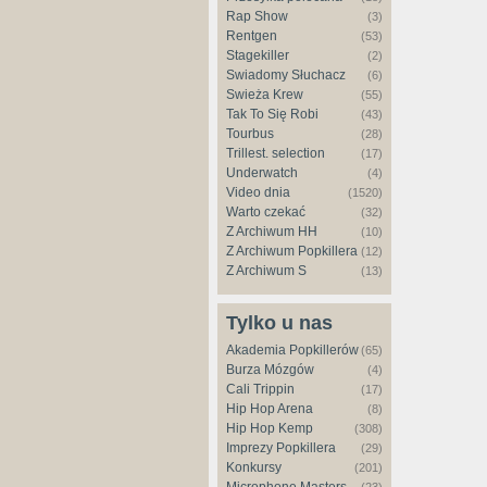
Rap Show
(3)
Rentgen
(53)
Stagekiller
(2)
Świadomy Słuchacz
(6)
Świeża Krew
(55)
Tak To Się Robi
(43)
Tourbus
(28)
Trillest. selection
(17)
Underwatch
(4)
Video dnia
(1520)
Warto czekać
(32)
Z Archiwum HH
(10)
Z Archiwum Popkillera
(12)
Z Archiwum S
(13)
Tylko u nas
Akademia Popkillerów
(65)
Burza Mózgów
(4)
Cali Trippin
(17)
Hip Hop Arena
(8)
Hip Hop Kemp
(308)
Imprezy Popkillera
(29)
Konkursy
(201)