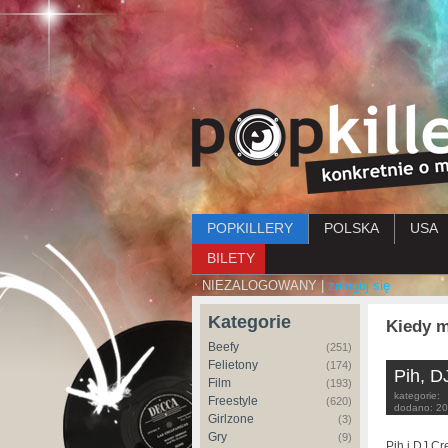
Menu główne
POPKILLERY
POLSKA
USA
BILETY
NIEZALOGOWANY |
zaloguj się
Kategorie
Kiedy m
Beefy
(251)
Felietony
(174)
Pih, D
Film
(193)
kategorie:
Freestyle
(620)
dodano:
20
Girlzone
(3)
Gry
(9)
Pih i DJ Cr