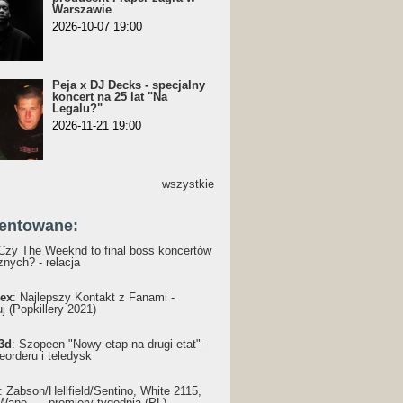
Warszawie
2026-10-07 19:00
Peja x DJ Decks - specjalny
koncert na 25 lat "Na
Legalu?"
2026-11-21 19:00
wszystkie
entowane:
 Czy The Weeknd to final boss koncertów
nych? - relacja
ex
: Najlepszy Kontakt z Fanami -
j (Popkillery 2021)
3d
: Szopeen "Nowy etap na drugi etat" -
reorderu i teledysk
: Żabson/Hellfield/Sentino, White 2115,
Wane... - premiery tygodnia (PL)