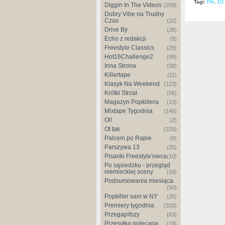
Tagi:
Pih
,
DJ
Diggin In The Videos
(269)
Dobry Vibe na Trudny
Czas
(22)
Drive By
(28)
Echo z redakcji
(5)
Freestyle Classics
(29)
Hot16Challenge2
(89)
Inna Strona
(58)
Killertape
(11)
Klasyk Na Weekend
(123)
Krótki Strzał
(56)
Magazyn Popkillera
(13)
Mixtape Tygodnia
(146)
Oi!
(2)
Ot tak
(225)
Palcem po Rapie
(6)
Parszywa 13
(25)
Pisanki Freestyle'owca
(10)
Po sąsiedzku - przegląd
niemieckiej sceny
(16)
Podsumowania miesiąca
(50)
Popkiller sam w NY
(26)
Premiery tygodnia
(333)
Przegapifszy
(63)
Przesyłka polecana
(18)