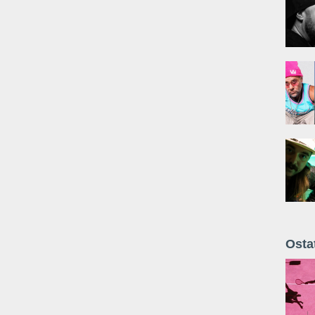
Osta
Żyt 