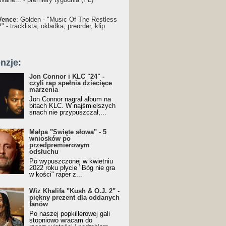
Vence
: Golden - "Music Of The Restless
 - tracklista, okładka, preorder, klip
nzje:
Jon Connor i KLC "24" -
czyli rap spełnia dziecięce
marzenia
Jon Connor nagrał album na
bitach KLC. W najśmielszych
snach nie przypuszczał,...
Małpa "Święte słowa" - 5
wniosków po
przedpremierowym
odsłuchu
Po wypuszczonej w kwietniu
2022 roku płycie "Bóg nie gra
w kości" raper z...
Wiz Khalifa "Kush & O.J. 2" -
piękny prezent dla oddanych
fanów
Po naszej popkillerowej gali
stopniowo wracam do