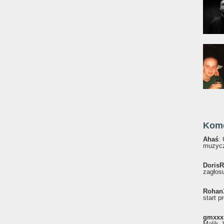
Kom
Ahaś
:
muzycz
DorisR
zagłosu
Rohan
start p
gmxxx
Malik, 