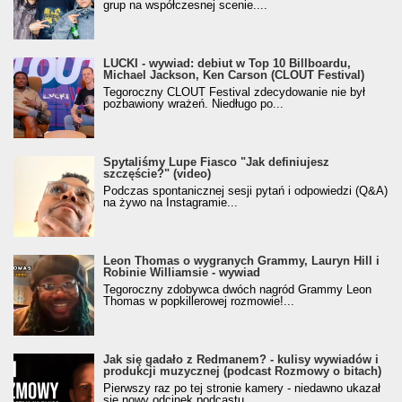
grup na współczesnej scenie....
LUCKI - wywiad: debiut w Top 10 Billboardu,
Michael Jackson, Ken Carson (CLOUT Festival)
Tegoroczny CLOUT Festival zdecydowanie nie był
pozbawiony wrażeń. Niedługo po...
Spytaliśmy Lupe Fiasco "Jak definiujesz
szczęście?" (video)
Podczas spontanicznej sesji pytań i odpowiedzi (Q&A)
na żywo na Instagramie...
Leon Thomas o wygranych Grammy, Lauryn Hill i
Robinie Williamsie - wywiad
Tegoroczny zdobywca dwóch nagród Grammy Leon
Thomas w popkillerowej rozmowie!...
Jak się gadało z Redmanem? - kulisy wywiadów i
produkcji muzycznej (podcast Rozmowy o bitach)
Pierwszy raz po tej stronie kamery - niedawno ukazał
się nowy odcinek podcastu...