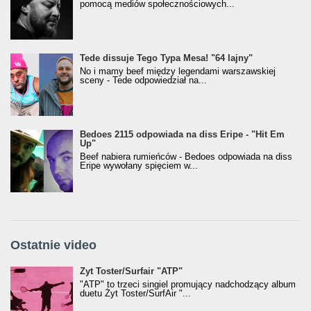
pomocą mediów społecznościowych...
Tede dissuje Tego Typa Mesa! "64 lajny"
No i mamy beef między legendami warszawskiej
sceny - Tede odpowiedział na...
Bedoes 2115 odpowiada na diss Eripe - "Hit Em
Up"
Beef nabiera rumieńców - Bedoes odpowiada na diss
Eripe wywołany spięciem w...
Ostatnie video
Żyt Toster/SurfAir - ATP VIDEO
Żyt Toster/Surfair "ATP"
"ATP" to trzeci singiel promujący nadchodzący album
duetu Żyt Toster/SurfAir "...