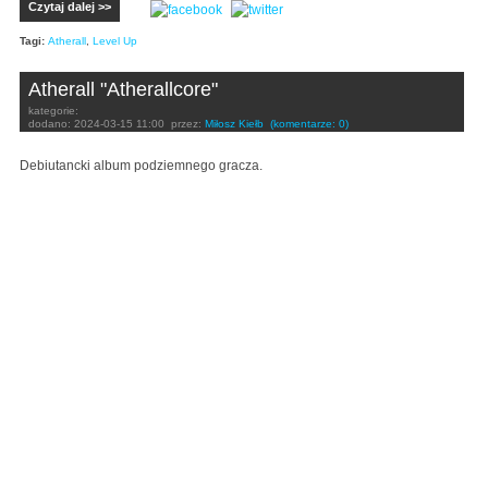
Czytaj dalej >>
Tagi:
Atherall
,
Level Up
Atherall "Atherallcore"
kategorie:
dodano:
2024-03-15 11:00
przez:
Miłosz Kiełb
(komentarze: 0)
Debiutancki album podziemnego gracza.