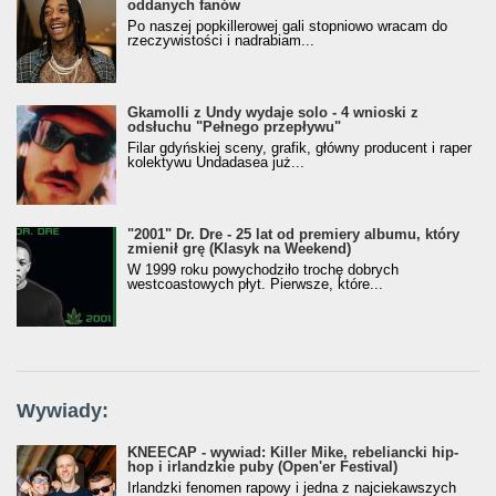
oddanych fanów
Po naszej popkillerowej gali stopniowo wracam do
rzeczywistości i nadrabiam...
Gkamolli z Undy wydaje solo - 4 wnioski z
odsłuchu "Pełnego przepływu"
Filar gdyńskiej sceny, grafik, główny producent i raper
kolektywu Undadasea już...
"2001" Dr. Dre - 25 lat od premiery albumu, który
zmienił grę (Klasyk na Weekend)
W 1999 roku powychodziło trochę dobrych
westcoastowych płyt. Pierwsze, które...
Wywiady:
KNEECAP - wywiad: Killer Mike, rebeliancki hip-
hop i irlandzkie puby (Open'er Festival)
Irlandzki fenomen rapowy i jedna z najciekawszych