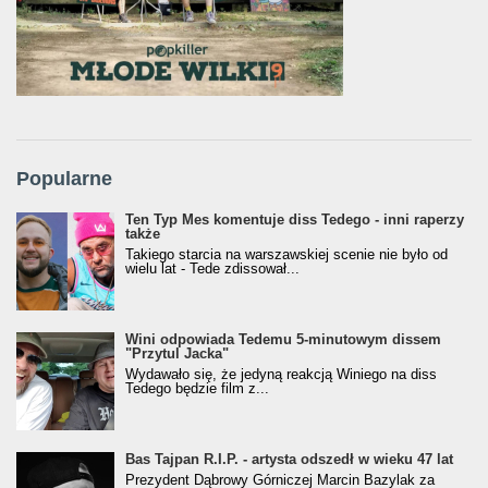
Popularne
Ten Typ Mes komentuje diss Tedego - inni raperzy
także
Takiego starcia na warszawskiej scenie nie było od
wielu lat - Tede zdissował...
Wini odpowiada Tedemu 5-minutowym dissem
"Przytul Jacka"
Wydawało się, że jedyną reakcją Winiego na diss
Tedego będzie film z...
Bas Tajpan R.I.P. - artysta odszedł w wieku 47 lat
Prezydent Dąbrowy Górniczej Marcin Bazylak za