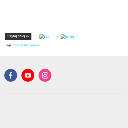
Czytaj dalej >>
Tagi:
Atherall
,
Atherallcore