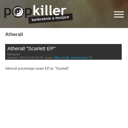
Atherall
Atherall "Scarlett EP"
kategorie:
dodano:
2024-12-05 20:52
przez:
Miłosz Kiełb
(komentarze: 0)
Atherall prezentuje nowe EP pt. "Scarlett".