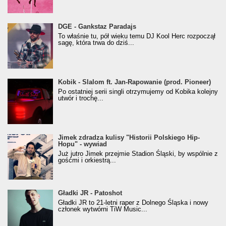
donGURALesko z nagrodą za
DGE - Gankstaz Paradajs
Klasyczny/Trueschoolowy Album Roku
To właśnie tu, pół wieku temu DJ Kool Herc rozpoczął
(Popkillery 2023)
sagę, która trwa do dziś...
Kobik - Slalom ft. Jan-Rapowanie (prod. Pioneer)
Kobik - Slalom ft. Jan-Rapowanie (prod. Pioneer)
[Official Music Visualiser]
Po ostatniej serii singli otrzymujemy od Kobika kolejny
utwór i trochę...
Jimek zdradza kulisy "Historii Polskiego Hip-
Jimek zdradza kulisy "Historii Polskiego Hip-
Hopu" - wywiad
Hopu" - wywiad
Już jutro Jimek przejmie Stadion Śląski, by wspólnie z
gośćmi i orkiestrą...
Gładki JR - Patoshot
Gładki JR - Patoshot
Gładki JR to 21-letni raper z Dolnego Śląska i nowy
członek wytwórni TiW Music...