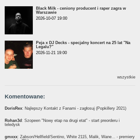
Black Milk - ceniony producent i raper zagra w
Warszawie
2026-10-07 19:00
Peja x DJ Decks - specjalny koncert na 25 lat "Na
Legalu?"
2026-11-21 19:00
wszystkie
Komentowane:
DorisRex
: Najlepszy Kontakt z Fanami - zagłosuj (Popkillery 2021)
Rohan3d
: Szopeen "Nowy etap na drugi etat" - start preorderu i
teledysk
gmxxx
: Żabson/Hellfield/Sentino, White 2115, Malik, Wane... - premiery