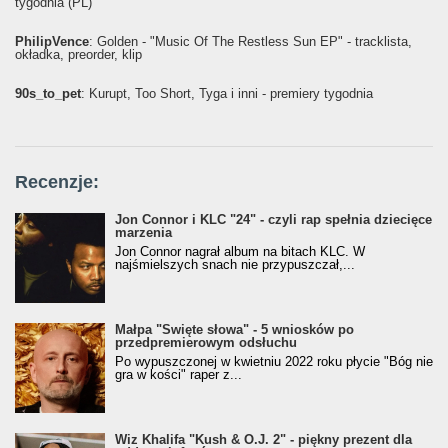
tygodnia (PL)
PhilipVence
: Golden - "Music Of The Restless Sun EP" - tracklista,
okładka, preorder, klip
90s_to_pet
: Kurupt, Too Short, Tyga i inni - premiery tygodnia
Recenzje:
Jon Connor i KLC "24" - czyli rap spełnia dziecięce
marzenia
Jon Connor nagrał album na bitach KLC. W
najśmielszych snach nie przypuszczał,...
Małpa "Święte słowa" - 5 wniosków po
przedpremierowym odsłuchu
Po wypuszczonej w kwietniu 2022 roku płycie "Bóg nie
gra w kości" raper z...
Wiz Khalifa "Kush & O.J. 2" - piękny prezent dla