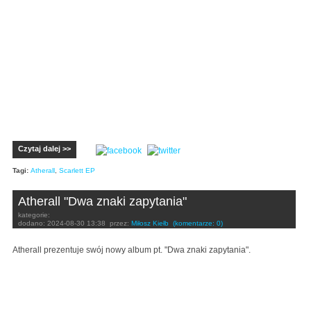
Czytaj dalej >>
Tagi:
Atherall
,
Scarlett EP
Atherall "Dwa znaki zapytania"
kategorie:
dodano:
2024-08-30 13:38
przez:
Miłosz Kiełb
(komentarze: 0)
Atherall prezentuje swój nowy album pt. "Dwa znaki zapytania".