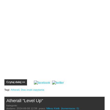
Czytaj dalej >>
Tagi:
Atherall
,
Dwa znaki zapytania
Atherall "Level Up"
kategorie:
dodano:
2024-06-08 12:58
przez:
Miłosz Kiełb
(komentarze: 0)