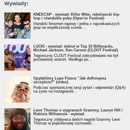
Wywiady:
KNEECAP - wywiad: Killer Mike, rebeliancki hip-
hop i irlandzkie puby (Open'er Festival)
Irlandzki fenomen rapowy i jedna z najciekawszych
grup na współczesnej scenie....
LUCKI - wywiad: debiut w Top 10 Billboardu,
Michael Jackson, Ken Carson (CLOUT Festival)
Tegoroczny CLOUT Festival zdecydowanie nie był
pozbawiony wrażeń. Niedługo po...
Spytaliśmy Lupe Fiasco "Jak definiujesz
szczęście?" (video)
Podczas spontanicznej sesji pytań i odpowiedzi (Q&A)
na żywo na Instagramie...
Leon Thomas o wygranych Grammy, Lauryn Hill i
Robinie Williamsie - wywiad
Tegoroczny zdobywca dwóch nagród Grammy Leon
Thomas w popkillerowej rozmowie!...