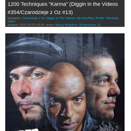
1200 Techniques "Karma" (Diggin in the Videos
#354/Czarodzieje z Oz #13)
kategorie:
Czarodzieje z Oz
,
Diggin In The Videos
,
Hip-Hop/Rap
,
Profile
,
Teledyski
,
Video
dodano:
2017-02-23 18:00
przez:
Maciej Wojszkun
(komentarze: 2)