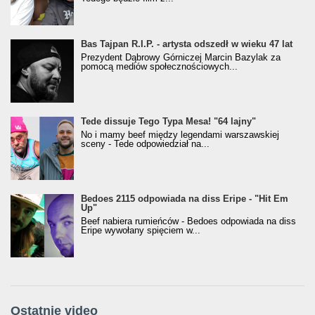
Bas Tajpan R.I.P. - artysta odszedł w wieku 47 lat
Prezydent Dąbrowy Górniczej Marcin Bazylak za
pomocą mediów społecznościowych...
Tede dissuje Tego Typa Mesa! "64 lajny"
No i mamy beef między legendami warszawskiej
sceny - Tede odpowiedział na...
Bedoes 2115 odpowiada na diss Eripe - "Hit Em
Up"
Beef nabiera rumieńców - Bedoes odpowiada na diss
Eripe wywołany spięciem w...
Ostatnie video