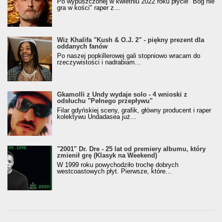
Po wypuszczonej w kwietniu 2022 roku płycie "Bóg nie
gra w kości" raper z...
Wiz Khalifa "Kush & O.J. 2" - piękny prezent dla
oddanych fanów
Po naszej popkillerowej gali stopniowo wracam do
rzeczywistości i nadrabiam...
Gkamolli z Undy wydaje solo - 4 wnioski z
odsłuchu "Pełnego przepływu"
Filar gdyńskiej sceny, grafik, główny producent i raper
kolektywu Undadasea już...
"2001" Dr. Dre - 25 lat od premiery albumu, który
zmienił grę (Klasyk na Weekend)
W 1999 roku powychodziło trochę dobrych
westcoastowych płyt. Pierwsze, które...