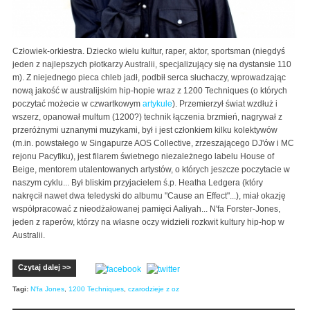
Człowiek-orkiestra. Dziecko wielu kultur, raper, aktor, sportsman (niegdyś
jeden z najlepszych płotkarzy Australii, specjalizujący się na dystansie 110
m). Z niejednego pieca chleb jadł, podbił serca słuchaczy, wprowadzając
nową jakość w australijskim hip-hopie wraz z 1200 Techniques (o których
poczytać możecie w czwartkowym
artykule
). Przemierzył świat wzdłuż i
wszerz, opanował multum (1200?) technik łączenia brzmień, nagrywał z
przeróżnymi uznanymi muzykami, był i jest członkiem kilku kolektywów
(m.in. powstałego w Singapurze AOS Collective, zrzeszającego DJ'ów i MC
rejonu Pacyfiku), jest filarem świetnego niezależnego labelu House of
Beige, mentorem utalentowanych artystów, o których jeszcze poczytacie w
naszym cyklu... Był bliskim przyjacielem ś.p. Heatha Ledgera (który
nakręcił nawet dwa teledyski do albumu "Cause an Effect"...), miał okazję
współpracować z nieodżałowanej pamięci Aaliyah... N'fa Forster-Jones,
jeden z raperów, którzy na własne oczy widzieli rozkwit kultury hip-hop w
Australii.
Czytaj dalej >>
Tagi:
N'fa Jones
,
1200 Techniques
,
czarodzieje z oz