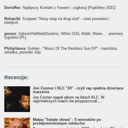
DorisRex
: Najlepszy Kontakt z Fanami - zagłosuj (Popkillery 2021)
Rohan3d
: Szopeen "Nowy etap na drugi etat" - start preorderu i
teledysk
gmxxx
: Żabson/Hellfield/Sentino, White 2115, Malik, Wane... - premiery
tygodnia (PL)
PhilipVence
: Golden - "Music Of The Restless Sun EP" - tracklista,
okładka, preorder, klip
Recenzje:
Jon Connor i KLC "24" - czyli rap spełnia dziecięce
marzenia
Jon Connor nagrał album na bitach KLC. W
najśmielszych snach nie przypuszczał,...
Małpa "Święte słowa" - 5 wniosków po
przedpremierowym odsłuchu