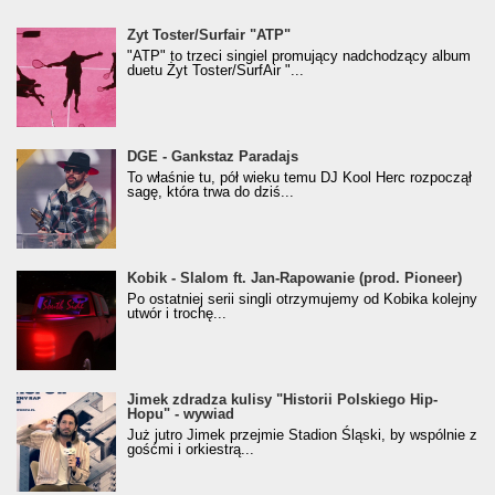
Żyt Toster/SurfAir - ATP VIDEO
Żyt Toster/Surfair "ATP"
"ATP" to trzeci singiel promujący nadchodzący album
duetu Żyt Toster/SurfAir "...
donGURALesko z nagrodą za
DGE - Gankstaz Paradajs
Klasyczny/Trueschoolowy Album Roku
To właśnie tu, pół wieku temu DJ Kool Herc rozpoczął
(Popkillery 2023)
sagę, która trwa do dziś...
Kobik - Slalom ft. Jan-Rapowanie (prod. Pioneer)
Kobik - Slalom ft. Jan-Rapowanie (prod. Pioneer)
[Official Music Visualiser]
Po ostatniej serii singli otrzymujemy od Kobika kolejny
utwór i trochę...
Jimek zdradza kulisy "Historii Polskiego Hip-
Jimek zdradza kulisy "Historii Polskiego Hip-
Hopu" - wywiad
Hopu" - wywiad
Już jutro Jimek przejmie Stadion Śląski, by wspólnie z
gośćmi i orkiestrą...