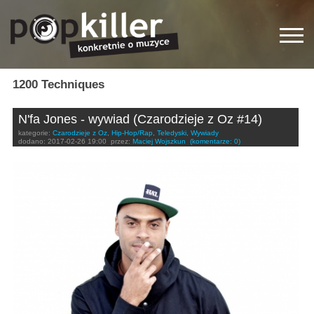
1200 Techniques
N'fa Jones - wywiad (Czarodzieje z Oz #14)
kategorie:
Czarodzieje z Oz
,
Hip-Hop/Rap
,
Teledyski
,
Wywiady
dodano:
2017-02-26 19:00
przez:
Maciej Wojszkun
(komentarze: 0)