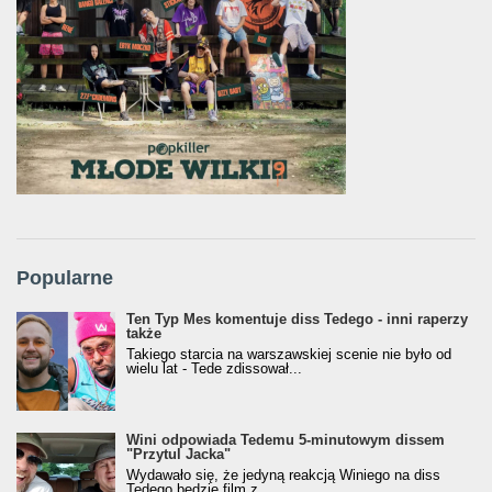
Popularne
Ten Typ Mes komentuje diss Tedego - inni raperzy
także
Takiego starcia na warszawskiej scenie nie było od
wielu lat - Tede zdissował...
Wini odpowiada Tedemu 5-minutowym dissem
"Przytul Jacka"
Wydawało się, że jedyną reakcją Winiego na diss
Tedego będzie film z...