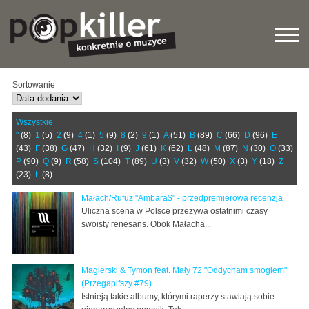
Sortowanie
Wszystkie
"
(8)
1
(5)
2
(9)
4
(1)
5
(9)
8
(2)
9
(1)
A
(51)
B
(89)
C
(66)
D
(96)
E
(43)
F
(38)
G
(47)
H
(32)
I
(9)
J
(61)
K
(62)
L
(48)
M
(87)
N
(30)
O
(33)
P
(90)
Q
(9)
R
(58)
S
(104)
T
(89)
U
(3)
V
(32)
W
(50)
X
(3)
Y
(18)
Z
(23)
Ł
(8)
Małach/Rufuz "Ambara$" - przedpremierowa recenzja
Uliczna scena w Polsce przeżywa ostatnimi czasy
swoisty renesans. Obok Małacha...
Magierski & Tymon feat. Mały 72 "Oddycham smogiem"
(Przegapifszy #79)
Istnieją takie albumy, którymi raperzy stawiają sobie