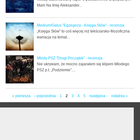
Mam Na Imię Aleksander...
Medium/Galus "Egzegeza - Księga Słów" - recenzja
„Księga Słów” to coś więcej niż tekściarsko-filozoficzna
wariacja na temat...
Młody PSZ "Drugi Początek" - recenzja
Nie ukrywam, że mocno zajarałem się klipem Młodego
PSZ p.t. „Podziemie”....
« pierwsza
‹ poprzednia
1
2
3
4
5
następna ›
ostatnia »
Strony