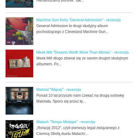
nienaruszalny pomnik. Tak...
Machine Gun Kelly "General Admission" - recenzja
General Admission to drugi studyjny album
pochodzącego z Cleveland Machine Gun...
Meek Mill "Dreams Worth More Than Money" - recenzja
Meek Mill długo zbierał się ze swoim drugim studyjnym
albumem. Po...
Małolat "Więcej" - recenzja
Ponad 10 lat przyszło nam czekać na drugą solówkę
Małolata. Sporo się przez tę...
Małach "Tempo Mixtape" - recenzja
„Relację 2012”, czyli pierwszy legal związanego z
Ciemną Strefą duetu Małach/...