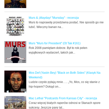
Murs & ¡Mayday! "Mursday" - recenzja
Murs to naprawdę przedziwna postać. Nie sposób go nie
lubić. Wieczny banan na...
Murs "Murs for President" (Ot Tak #161)
Rok 2008 pamiętam dobrze. Był to rok pełen
wyjątkowych wydarzeń, takich jak...
Mos Def (Yasiin Bey) "Black on Both Sides" (Klasyk Na
Weekend)
Ludzie często pytają mnie….. „Yo, Mos, co się stanie z
hip-hopem? Dokąd on...
Mac Lethal "Postcards From Kansas City" - recenzja
Coraz więcej białych raperów odnosi w Stanach spore
sukcesy. Jeszcze parę lat...