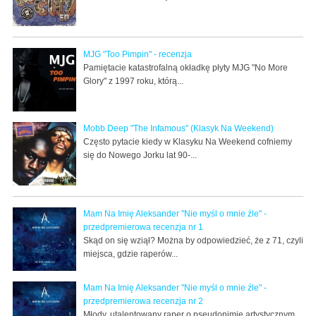
MJG "Too Pimpin" - recenzja
Pamiętacie katastrofalną okładkę płyty MJG "No More
Glory" z 1997 roku, którą...
Mobb Deep "The Infamous" (Klasyk Na Weekend)
Często pytacie kiedy w Klasyku Na Weekend cofniemy
się do Nowego Jorku lat 90-...
Mam Na Imię Aleksander "Nie myśl o mnie źle" -
przedpremierowa recenzja nr 1
Skąd on się wziął? Można by odpowiedzieć, że z 71, czyli
miejsca, gdzie raperów...
Mam Na Imię Aleksander "Nie myśl o mnie źle" -
przedpremierowa recenzja nr 2
Młody, utalentowany raper o pseudonimie artystycznym