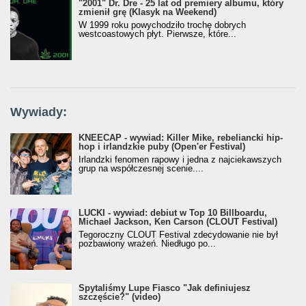
"2001" Dr. Dre - 25 lat od premiery albumu, który
zmienił grę (Klasyk na Weekend)
W 1999 roku powychodziło trochę dobrych
westcoastowych płyt. Pierwsze, które...
Wywiady:
KNEECAP - wywiad: Killer Mike, rebeliancki hip-
hop i irlandzkie puby (Open'er Festival)
Irlandzki fenomen rapowy i jedna z najciekawszych
grup na współczesnej scenie....
LUCKI - wywiad: debiut w Top 10 Billboardu,
Michael Jackson, Ken Carson (CLOUT Festival)
Tegoroczny CLOUT Festival zdecydowanie nie był
pozbawiony wrażeń. Niedługo po...
Spytaliśmy Lupe Fiasco "Jak definiujesz
szczęście?" (video)