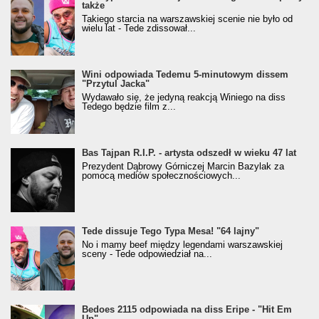
także
Takiego starcia na warszawskiej scenie nie było od
wielu lat - Tede zdissował...
Wini odpowiada Tedemu 5-minutowym dissem
"Przytul Jacka"
Wydawało się, że jedyną reakcją Winiego na diss
Tedego będzie film z...
Bas Tajpan R.I.P. - artysta odszedł w wieku 47 lat
Prezydent Dąbrowy Górniczej Marcin Bazylak za
pomocą mediów społecznościowych...
Tede dissuje Tego Typa Mesa! "64 lajny"
No i mamy beef między legendami warszawskiej
sceny - Tede odpowiedział na...
Bedoes 2115 odpowiada na diss Eripe - "Hit Em
Up"