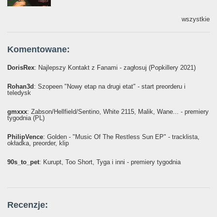
wszystkie
Komentowane:
DorisRex
: Najlepszy Kontakt z Fanami - zagłosuj (Popkillery 2021)
Rohan3d
: Szopeen "Nowy etap na drugi etat" - start preorderu i
teledysk
gmxxx
: Żabson/Hellfield/Sentino, White 2115, Malik, Wane... - premiery
tygodnia (PL)
PhilipVence
: Golden - "Music Of The Restless Sun EP" - tracklista,
okładka, preorder, klip
90s_to_pet
: Kurupt, Too Short, Tyga i inni - premiery tygodnia
Recenzje: