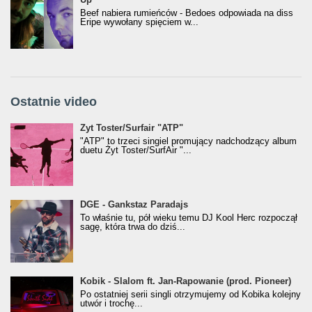
Beef nabiera rumieńców - Bedoes odpowiada na diss
Eripe wywołany spięciem w...
Ostatnie video
Żyt Toster/SurfAir - ATP VIDEO
Żyt Toster/Surfair "ATP"
"ATP" to trzeci singiel promujący nadchodzący album
duetu Żyt Toster/SurfAir "...
donGURALesko z nagrodą za
DGE - Gankstaz Paradajs
Klasyczny/Trueschoolowy Album Roku
To właśnie tu, pół wieku temu DJ Kool Herc rozpoczął
(Popkillery 2023)
sagę, która trwa do dziś...
Kobik - Slalom ft. Jan-Rapowanie (prod. Pioneer)
Kobik - Slalom ft. Jan-Rapowanie (prod. Pioneer)
[Official Music Visualiser]
Po ostatniej serii singli otrzymujemy od Kobika kolejny
utwór i trochę...