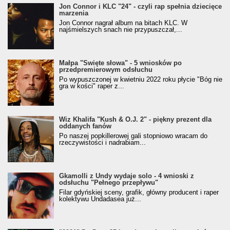
Jon Connor i KLC "24" - czyli rap spełnia dziecięce
marzenia
Jon Connor nagrał album na bitach KLC. W
najśmielszych snach nie przypuszczał,...
Małpa "Święte słowa" - 5 wniosków po
przedpremierowym odsłuchu
Po wypuszczonej w kwietniu 2022 roku płycie "Bóg nie
gra w kości" raper z...
Wiz Khalifa "Kush & O.J. 2" - piękny prezent dla
oddanych fanów
Po naszej popkillerowej gali stopniowo wracam do
rzeczywistości i nadrabiam...
Gkamolli z Undy wydaje solo - 4 wnioski z
odsłuchu "Pełnego przepływu"
Filar gdyńskiej sceny, grafik, główny producent i raper
kolektywu Undadasea już...