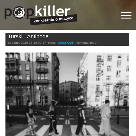
Turski - Antipode
dodano:
2026-06-19 09:17
przez:
Miłosz Kiełb
(komentarze: 0)