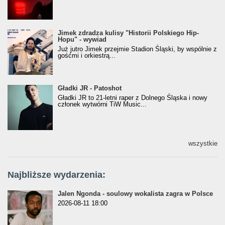
Jimek zdradza kulisy "Historii Polskiego Hip-
Jimek zdradza kulisy "Historii Polskiego Hip-
Hopu" - wywiad
Hopu" - wywiad
Już jutro Jimek przejmie Stadion Śląski, by wspólnie z
gośćmi i orkiestrą...
Gładki JR - Patoshot
Gładki JR - Patoshot
Gładki JR to 21-letni raper z Dolnego Śląska i nowy
członek wytwórni TiW Music...
wszystkie
Najbliższe wydarzenia:
Jalen Ngonda - soulowy wokalista zagra w Polsce
2026-08-11 18:00