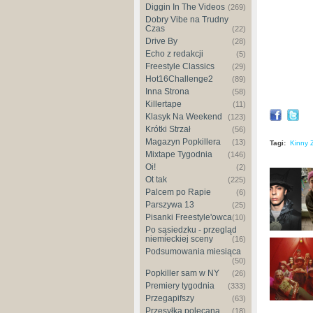
Diggin In The Videos
(269)
Dobry Vibe na Trudny
Czas
(22)
Drive By
(28)
Echo z redakcji
(5)
Freestyle Classics
(29)
Hot16Challenge2
(89)
Inna Strona
(58)
Killertape
(11)
Klasyk Na Weekend
(123)
Krótki Strzał
(56)
Magazyn Popkillera
(13)
Tagi:
Kinny 
Mixtape Tygodnia
(146)
Oi!
(2)
Ot tak
(225)
Palcem po Rapie
(6)
Parszywa 13
(25)
Pisanki Freestyle'owca
(10)
Po sąsiedzku - przegląd
niemieckiej sceny
(16)
Podsumowania miesiąca
(50)
Popkiller sam w NY
(26)
Premiery tygodnia
(333)
Przegapifszy
(63)
Przesyłka polecana
(18)