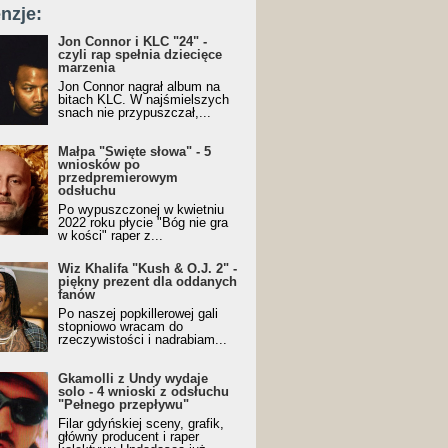
nzje:
Jon Connor i KLC "24" -
czyli rap spełnia dziecięce
marzenia
Jon Connor nagrał album na
bitach KLC. W najśmielszych
snach nie przypuszczał,...
Małpa "Święte słowa" - 5
wniosków po
przedpremierowym
odsłuchu
Po wypuszczonej w kwietniu
2022 roku płycie "Bóg nie gra
w kości" raper z...
Wiz Khalifa "Kush & O.J. 2" -
piękny prezent dla oddanych
fanów
Po naszej popkillerowej gali
stopniowo wracam do
rzeczywistości i nadrabiam...
Gkamolli z Undy wydaje
solo - 4 wnioski z odsłuchu
"Pełnego przepływu"
Filar gdyńskiej sceny, grafik,
główny producent i raper