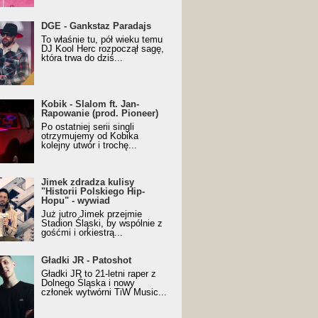
URALesko z nagrodą za
DGE - Gankstaz Paradajs
yczny/Trueschoolowy
To właśnie tu, pół wieku temu
m Roku (Popkillery 2023)
DJ Kool Herc rozpoczął sagę,
która trwa do dziś...
 - Slalom ft. Jan-
Kobik - Slalom ft. Jan-
wanie (prod. Pioneer)
Rapowanie (prod. Pioneer)
cial Music Visualiser]
Po ostatniej serii singli
otrzymujemy od Kobika
kolejny utwór i trochę...
k zdradza kulisy "Historii
Jimek zdradza kulisy
kiego Hip-Hopu" - wywiad
"Historii Polskiego Hip-
Hopu" - wywiad
Już jutro Jimek przejmie
Stadion Śląski, by wspólnie z
gośćmi i orkiestrą...
ki JR - Patoshot
Gładki JR - Patoshot
Gładki JR to 21-letni raper z
Dolnego Śląska i nowy
członek wytwórni TiW Music...