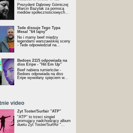
Prezydent Dąbrowy Górniczej
Marcin Bazylak za pomocą
mediów społecznościowych...
Tede dissuje Tego Typa
Mesa! "64 lajny"
No i mamy beef między
legendami warszawskiej sceny
- Tede odpowiedział na...
Bedoes 2115 odpowiada na
diss Eripe - "Hit Em Up"
Beef nabiera rumieńców -
Bedoes odpowiada na diss
Eripe wywołany spięciem w...
tnie video
Toster/SurfAir - ATP VIDEO
Żyt Toster/Surfair "ATP"
"ATP" to trzeci singiel
promujący nadchodzący album
duetu Żyt Toster/SurfAir "...