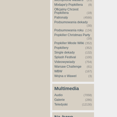
Microphone Masters
(23)
Mixtape'y Popkillera
(8)
Oficjalny Chrzest
Popkillera
(18)
Patronaty
(4566)
Podsumowania dekady
(30)
Podsumowania roku
(134)
Popkiller Christmas Party
(16)
Popkiller Młode Wilki
(352)
Popkillery
(352)
Single dekady
(132)
Splash Festival
(100)
Videowywiady
(754)
Warsaw Challenge
(61)
WBW
(167)
Wojna o Wawel
(3)
Multimedia
Audio
(7058)
Galerie
(286)
Teledyski
(12130)