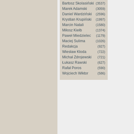
Bartosz Skolasiński
(3537)
Marek Adamski
(3059)
Daniel Wardziński
(2596)
Krystian Krupiński
(1997)
Marcin Natali
(1580)
Miłosz Kiełb
(1374)
Paweł Miedzielec
(1179)
Maciej Sulima
(1026)
Redakcja
(927)
Wiesław Kłoda
(722)
Michał Zdrojewski
(721)
Łukasz Rawski
(627)
Rafał Poros
(590)
Wojciech Wiktor
(586)