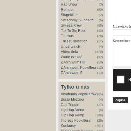
Rap Show
(3)
Rentgen
(53)
Stagekiller
(2)
Świadomy Słuchacz
(6)
Świeża Krew
(55)
Nazwisko 
Tak To Się Robi
(43)
Tourbus
(28)
Komentarz
Trillest. selection
(17)
Underwatch
(4)
Video dnia
(1520)
Warto czekać
(32)
Z Archiwum HH
(10)
Z Archiwum Popkillera
(12)
Z Archiwum S
(13)
Tylko u nas
Akademia Popkillerów
(65)
Burza Mózgów
(4)
Cali Trippin
(17)
Hip Hop Arena
(8)
Hip Hop Kemp
(308)
Imprezy Popkillera
(29)
Konkursy
(201)