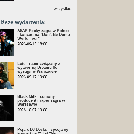
wszystkie
liższe wydarzenia:
A$AP Rocky zagra w Polsce
- koncert na "Don't Be Dumb
World Tour"
2026-09-13 18:00
Lute - raper związany z
wytwórnią Dreamville
wystąpi w Warszawie
2026-09-17 19:00
Black Milk - ceniony
producent i raper zagra w
Warszawie
2026-10-07 19:00
Peja x DJ Decks - specjalny
koncert na 25 lat "Na