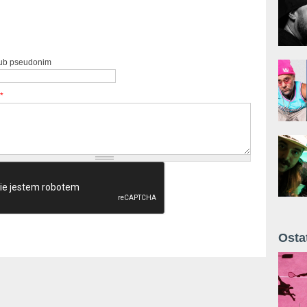
lub pseudonim
*
Osta
Żyt 