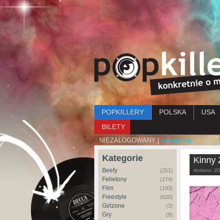
Menu główne
POPKILLERY
POLSKA
USA
BILETY
NIEZALOGOWANY |
zaloguj się
Kategorie
Kinny 
Beefy
(251)
dodano:
20
Felietony
(174)
Film
(193)
Freestyle
(620)
Girlzone
(3)
Gry
(9)