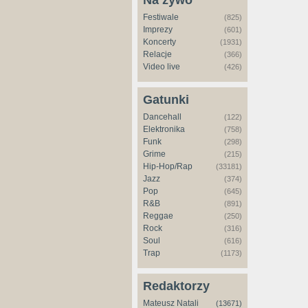
Na żywo
Festiwale
(825)
Imprezy
(601)
Koncerty
(1931)
Relacje
(366)
Video live
(426)
Gatunki
Dancehall
(122)
Elektronika
(758)
Funk
(298)
Grime
(215)
Hip-Hop/Rap
(33181)
Jazz
(374)
Pop
(645)
R&B
(891)
Reggae
(250)
Rock
(316)
Soul
(616)
Trap
(1173)
Redaktorzy
Mateusz Natali
(13671)