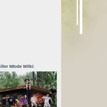
iller Młode Wilki: