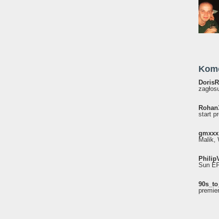
Kom
DorisR
zagłosu
Rohan
start p
gmxxx
Malik, 
Philip
Sun EP"
90s_to
premie