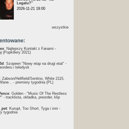
Legalu?"
2026-11-21 19:00
wszystkie
entowane:
ex
: Najlepszy Kontakt z Fanami -
j (Popkillery 2021)
3d
: Szopeen "Nowy etap na drugi etat" -
reorderu i teledysk
: Żabson/Hellfield/Sentino, White 2115,
Wane... - premiery tygodnia (PL)
Vence
: Golden - "Music Of The Restless
 - tracklista, okładka, preorder, klip
_pet
: Kurupt, Too Short, Tyga i inni -
ry tygodnia