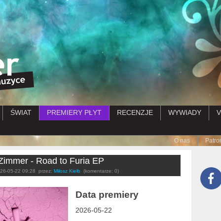
Przejdź do treści
ŚWIAT
PREMIERY PŁYT
RECENZJE
WYWIADY
V
Submenu
O nas
Patro
Zimmer - Road to Furia EP
26-05-22 09:28
przez:
Miłosz Kiełb
(komentarze: 0)
Data premiery
2026-05-22