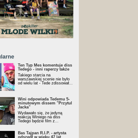
larne
Ten Typ Mes komentuje diss
Tedego - inni raperzy także
Takiego starcia na
warszawskiej scenie nie było
od wielu lat - Tede zdissował...
Wini odpowiada Tedemu 5-
minutowym dissem "Przytul
Jacka"
Wydawało się, że jedyną
reakcją Winiego na diss
Tedego będzie film z...
Bas Tajpan R.I.P. - artysta
odszedł w wieku 47 lat