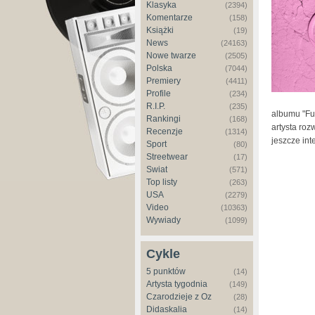
Klasyka
(2394)
Komentarze
(158)
Książki
(19)
News
(24163)
Nowe twarze
(2505)
Polska
(7044)
Premiery
(4411)
Profile
(234)
R.I.P.
(235)
albumu "Fu
Rankingi
(168)
artysta roz
Recenzje
(1314)
jeszcze int
Sport
(80)
Streetwear
(17)
Świat
(571)
Top listy
(263)
USA
(2279)
Video
(10363)
Wywiady
(1099)
Cykle
5 punktów
(14)
Artysta tygodnia
(149)
Czarodzieje z Oz
(28)
Didaskalia
(14)