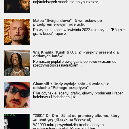
najśmielszych snach nie przypuszczał,...
Małpa "Święte słowa" - 5 wniosków po
przedpremierowym odsłuchu
Po wypuszczonej w kwietniu 2022 roku płycie "Bóg nie
gra w kości" raper z...
Wiz Khalifa "Kush & O.J. 2" - piękny prezent dla
oddanych fanów
Po naszej popkillerowej gali stopniowo wracam do
rzeczywistości i nadrabiam...
Gkamolli z Undy wydaje solo - 4 wnioski z
odsłuchu "Pełnego przepływu"
Filar gdyńskiej sceny, grafik, główny producent i raper
kolektywu Undadasea już...
"2001" Dr. Dre - 25 lat od premiery albumu, który
zmienił grę (Klasyk na Weekend)
W 1999 roku powychodziło trochę dobrych
westcoastowych płyt. Pierwsze, które...