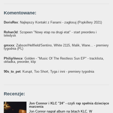
Komentowane:
DorisRex
: Najlepszy Kontakt z Fanami - zagłosuj (Popkillery 2021)
Rohan3d
: Szopeen "Nowy etap na drugi etat" - start preorderu i
teledysk
gmxxx
: Żabson/Hellfield/Sentino, White 2115, Malik, Wane... - premiery
tygodnia (PL)
PhilipVence
: Golden - "Music Of The Restless Sun EP" - tracklista,
okładka, preorder, klip
90s_to_pet
: Kurupt, Too Short, Tyga i inni - premiery tygodnia
Recenzje:
Jon Connor i KLC "24" - czyli rap spełnia dziecięce
marzenia
Jon Connor nagrał album na bitach KLC. W