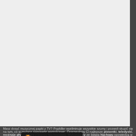
Masz dosyć muzycznej papki z TV? Popkiller wyeliminuje wszystkie szumy i pozwoli skupić się
na tym, co w muzyce naprawdę wartościowe. Zaserwujemy Ci najlepsze
piosenki
,
teledyski
,
recenzje płyt
i
newsy
z branży
hip-hopowej
.
Wykonawcy
ze świata
hip-hopu
opowiedzą w