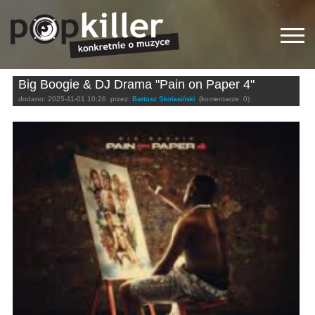
Big Boogie & DJ Drama "Pain on Paper 4"
dodano:
2025-11-01 10:26
przez:
Bartosz Skolasiński
(komentarze: 0)