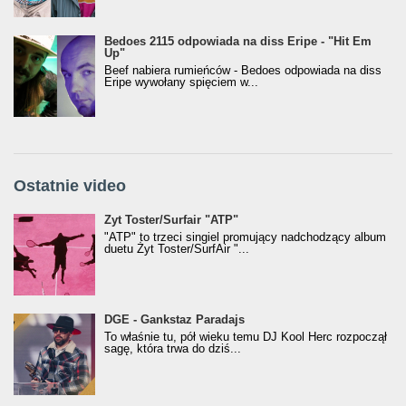
Bedoes 2115 odpowiada na diss Eripe - "Hit Em
Up"
Beef nabiera rumieńców - Bedoes odpowiada na diss
Eripe wywołany spięciem w...
Ostatnie video
Żyt Toster/SurfAir - ATP VIDEO
Żyt Toster/Surfair "ATP"
"ATP" to trzeci singiel promujący nadchodzący album
duetu Żyt Toster/SurfAir "...
donGURALesko z nagrodą za
DGE - Gankstaz Paradajs
Klasyczny/Trueschoolowy Album Roku
To właśnie tu, pół wieku temu DJ Kool Herc rozpoczął
(Popkillery 2023)
sagę, która trwa do dziś...