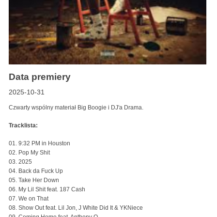
Data premiery
2025-10-31
Czwarty wspólny materiał Big Boogie i DJ'a Drama.
Tracklista:
01. 9:32 PM in Houston
02. Pop My Shit
03. 2025
04. Back da Fuck Up
05. Take Her Down
06. My Lil Shit feat. 187 Cash
07. We on That
08. Show Out feat. Lil Jon, J White Did It & YKNiece