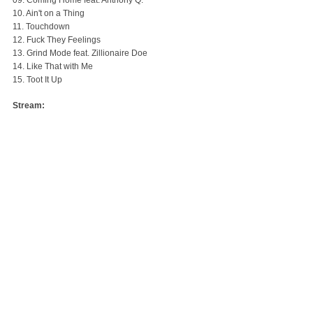
09. Coming Home feat. Anthony Q.
10. Ain't on a Thing
11. Touchdown
12. Fuck They Feelings
13. Grind Mode feat. Zillionaire Doe
14. Like That with Me
15. Toot It Up
Stream: