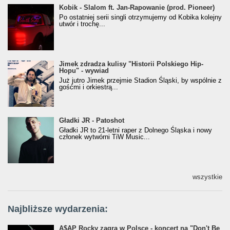
Kobik - Slalom ft. Jan-Rapowanie (prod. Pioneer)
Kobik - Slalom ft. Jan-Rapowanie (prod. Pioneer)
[Official Music Visualiser]
Po ostatniej serii singli otrzymujemy od Kobika kolejny
utwór i trochę...
Jimek zdradza kulisy "Historii Polskiego Hip-
Jimek zdradza kulisy "Historii Polskiego Hip-
Hopu" - wywiad
Hopu" - wywiad
Już jutro Jimek przejmie Stadion Śląski, by wspólnie z
gośćmi i orkiestrą...
Gładki JR - Patoshot
Gładki JR - Patoshot
Gładki JR to 21-letni raper z Dolnego Śląska i nowy
członek wytwórni TiW Music...
wszystkie
Najbliższe wydarzenia:
A$AP Rocky zagra w Polsce - koncert na "Don't Be