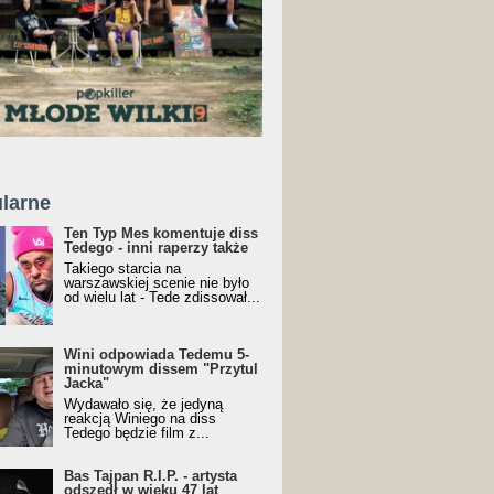
larne
Ten Typ Mes komentuje diss
Tedego - inni raperzy także
Takiego starcia na
warszawskiej scenie nie było
od wielu lat - Tede zdissował...
Wini odpowiada Tedemu 5-
minutowym dissem "Przytul
Jacka"
Wydawało się, że jedyną
reakcją Winiego na diss
Tedego będzie film z...
Bas Tajpan R.I.P. - artysta
odszedł w wieku 47 lat