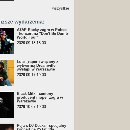
wszystkie
liższe wydarzenia:
A$AP Rocky zagra w Polsce
- koncert na "Don't Be Dumb
World Tour"
2026-09-13 18:00
Lute - raper związany z
wytwórnią Dreamville
wystąpi w Warszawie
2026-09-17 19:00
Black Milk - ceniony
producent i raper zagra w
Warszawie
2026-10-07 19:00
Peja x DJ Decks - specjalny
koncert na 25 lat "Na