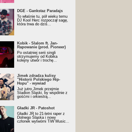
URALesko z nagrodą za
DGE - Gankstaz Paradajs
yczny/Trueschoolowy
To właśnie tu, pół wieku temu
m Roku (Popkillery 2023)
DJ Kool Herc rozpoczął sagę,
która trwa do dziś...
 - Slalom ft. Jan-
Kobik - Slalom ft. Jan-
wanie (prod. Pioneer)
Rapowanie (prod. Pioneer)
cial Music Visualiser]
Po ostatniej serii singli
otrzymujemy od Kobika
kolejny utwór i trochę...
k zdradza kulisy "Historii
Jimek zdradza kulisy
kiego Hip-Hopu" - wywiad
"Historii Polskiego Hip-
Hopu" - wywiad
Już jutro Jimek przejmie
Stadion Śląski, by wspólnie z
gośćmi i orkiestrą...
ki JR - Patoshot
Gładki JR - Patoshot
Gładki JR to 21-letni raper z
Dolnego Śląska i nowy
członek wytwórni TiW Music...