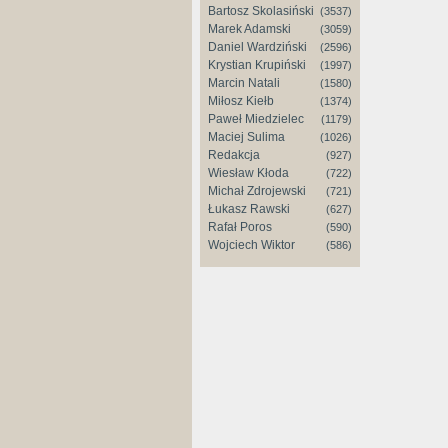
Bartosz Skolasiński
(3537)
Marek Adamski
(3059)
Daniel Wardziński
(2596)
Krystian Krupiński
(1997)
Marcin Natali
(1580)
Miłosz Kiełb
(1374)
Paweł Miedzielec
(1179)
Maciej Sulima
(1026)
Redakcja
(927)
Wiesław Kłoda
(722)
Michał Zdrojewski
(721)
Łukasz Rawski
(627)
Rafał Poros
(590)
Wojciech Wiktor
(586)