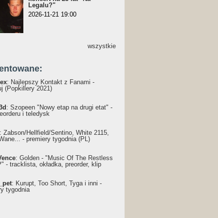
Legalu?"
2026-11-21 19:00
wszystkie
entowane:
ex
: Najlepszy Kontakt z Fanami -
j (Popkillery 2021)
3d
: Szopeen "Nowy etap na drugi etat" -
reorderu i teledysk
: Żabson/Hellfield/Sentino, White 2115,
Wane... - premiery tygodnia (PL)
Vence
: Golden - "Music Of The Restless
 - tracklista, okładka, preorder, klip
_pet
: Kurupt, Too Short, Tyga i inni -
ry tygodnia