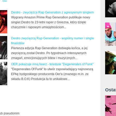
Oer
Destro - zwycięzca Rap Generation z agresywnym singlem
Wygrany Amazon Prime Rap Generation publikuje nowy
singiel.Destro to 23-letni raper z Gniezna, który dzięki
charyzmie i rapowym umiejętnościom...
Destro zwycięzcą Rap Generation - wspólny numer i single
finalistów
Pierwsza edycja Rap Generation dobiegła końca, a jej
zwycięzcą został Destro. Po tygodniach intensywnych
zmagań, emocjonujących bitew i muzycznych...
OER pokazuje inną twarz - teledysk "Degenerates of Funk"
"Degenerates Of Funk" to utwór zapowiadający najnowszą
EPkę bydgoskiego producenta Oer'a (znanego m.in. ze
składu B.O.K) Produkcja ta to unikatowe...
Osta
Żyt 
lub pseudonim