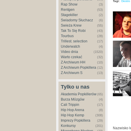
Tagi:
Destro
Rap Show
(3)
Rentgen
(53)
Stagekiller
(2)
Świadomy Słuchacz
(6)
Świeża Krew
(55)
Tak To Się Robi
(43)
Tourbus
(28)
Trillest. selection
(17)
Underwatch
(4)
Video dnia
(1520)
Warto czekać
(32)
Z Archiwum HH
(10)
Z Archiwum Popkillera
(12)
Z Archiwum S
(13)
Tylko u nas
Akademia Popkillerów
(65)
Burza Mózgów
(4)
Cali Trippin
(17)
Hip Hop Arena
(8)
Hip Hop Kemp
(308)
Imprezy Popkillera
(29)
Konkursy
(201)
Nazwisko 