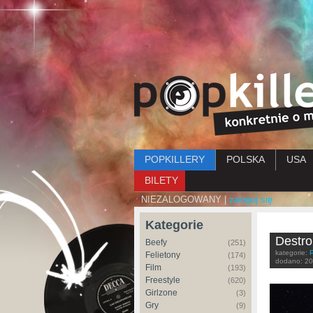
Menu główne
POPKILLERY
POLSKA
USA
BILETY
NIEZALOGOWANY |
zaloguj się
Kategorie
Destro
Beefy
(251)
kategorie:
Felietony
(174)
dodano:
20
Film
(193)
Freestyle
(620)
Girlzone
(3)
Gry
(9)