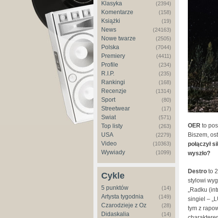
Klasyka
(2394)
Komentarze
(158)
Książki
(19)
News
(24163)
Nowe twarze
(2505)
Polska
(7044)
Premiery
(4411)
Profile
(234)
R.I.P.
(235)
Rankingi
(168)
Recenzje
(1314)
Sport
(80)
Streetwear
(17)
Świat
(571)
OER
to po
Top listy
(263)
Biszem, ost
USA
(2279)
Video
połączył s
(10363)
Wywiady
(1099)
wyszło?
Destro
to 2
Cykle
stylowi wy
5 punktów
(14)
„Radku (in
Artysta tygodnia
(149)
singiel – „
Czarodzieje z Oz
(28)
tym z rapo
Didaskalia
(14)
charakterem