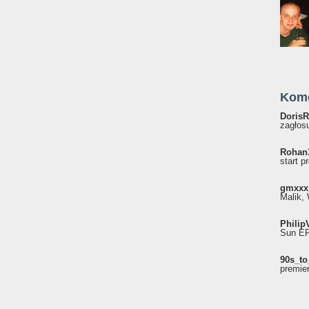
Kom
DorisR
zagłosu
Rohan
start p
gmxxx
Malik, 
Philip
Sun EP"
90s_to
premie