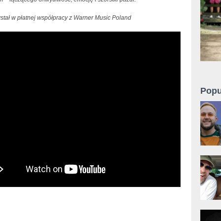
wstał w płatnej współpracy z Warner Music Poland
Popu