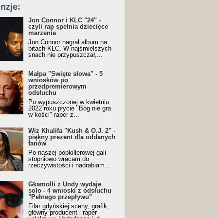
nzje:
Jon Connor i KLC "24" -
czyli rap spełnia dziecięce
marzenia
Jon Connor nagrał album na
bitach KLC. W najśmielszych
snach nie przypuszczał,...
Małpa "Święte słowa" - 5
wniosków po
przedpremierowym
odsłuchu
Po wypuszczonej w kwietniu
2022 roku płycie "Bóg nie gra
w kości" raper z...
Wiz Khalifa "Kush & O.J. 2" -
piękny prezent dla oddanych
fanów
Po naszej popkillerowej gali
stopniowo wracam do
rzeczywistości i nadrabiam...
Gkamolli z Undy wydaje
solo - 4 wnioski z odsłuchu
"Pełnego przepływu"
Filar gdyńskiej sceny, grafik,
główny producent i raper