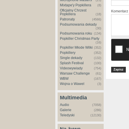
Microphone Masters
(23)
Mixtape'y Popkillera
(8)
Oficjalny Chrzest
Komentarz
Popkillera
(18)
Patronaty
(4566)
Podsumowania dekady
(30)
Podsumowania roku
(134)
Popkiller Christmas Party
(16)
Popkiller Młode Wilki
(352)
Popkillery
(352)
Single dekady
(132)
Splash Festival
(100)
Videowywiady
(754)
Warsaw Challenge
(61)
WBW
(167)
Wojna o Wawel
(3)
Multimedia
Audio
(7058)
Galerie
(286)
Teledyski
(12130)