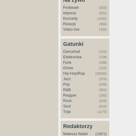
Na żywo
Festiwale
(825)
Imprezy
(601)
Koncerty
(1931)
Relacje
(366)
Video live
(426)
Gatunki
Dancehall
(122)
Elektronika
(758)
Funk
(298)
Grime
(215)
Hip-Hop/Rap
(33181)
Jazz
(374)
Pop
(645)
R&B
(891)
Reggae
(250)
Rock
(316)
Soul
(616)
Trap
(1173)
Redaktorzy
Mateusz Natali
(13671)