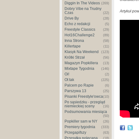
Diggin In The Videos
(269)
Dobry Vibe na Trudny
Artykuł po
Czas
(22)
Drive By
(28)
Echo z redakcji
(5)
Freestyle Classics
(29)
Hot16Challenge2
(89)
Inna Strona
(58)
Killertape
(11)
Klasyk Na Weekend
(123)
Krótki Strzał
(56)
Magazyn Popkillera
(13)
Mixtape Tygodnia
(146)
Oi!
(2)
Ot tak
(225)
Palcem po Rapie
(6)
Parszywa 13
(25)
Pisanki Freestyle'owca
(10)
Po sąsiedzku - przegląd
niemieckiej sceny
(16)
Podsumowania miesiąca
(50)
Popkiller sam w NY
(26)
Premiery tygodnia
(333)
Przegapifszy
(63)
Przesyłka polecana
(18)