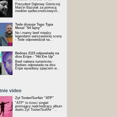
Prezydent Dąbrowy Górniczej
Marcin Bazylak za pomocą
mediów społecznościowych...
Tede dissuje Tego Typa
Mesa! "64 lajny"
No i mamy beef między
legendami warszawskiej sceny
- Tede odpowiedział na...
Bedoes 2115 odpowiada na
diss Eripe - "Hit Em Up"
Beef nabiera rumieńców -
Bedoes odpowiada na diss
Eripe wywołany spięciem w...
tnie video
Toster/SurfAir - ATP VIDEO
Żyt Toster/Surfair "ATP"
"ATP" to trzeci singiel
promujący nadchodzący album
duetu Żyt Toster/SurfAir "...