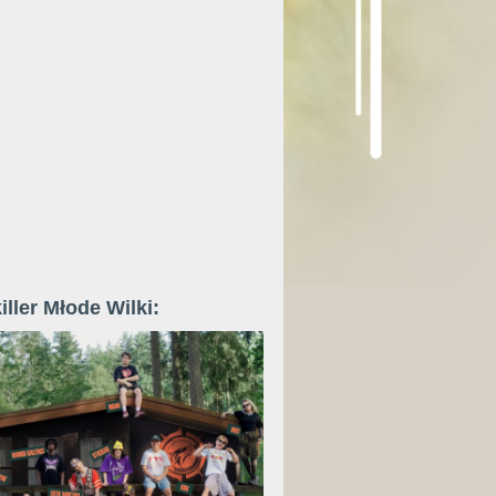
iller Młode Wilki: