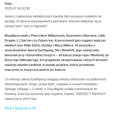
Data:
2025-07-16 20:30
Jeden z najbardziej eklektycznych duetów hip-hopowych ostatnich lat
wystąpi 16 lipca w warszawskich Łazienkach. Koncert odbędzie się w
ramach serii "Jazz w Ogrodzie".
Współpracowali z Pharrellem Williamsem, Damonem Albarnem, Little
Dragon J. Cole’em czy Future'em. Koncertowali jako support podczas
wielkich tras Billie Eilish, Gorillaz i Maca Millera.
To wszystko o
amerykańskim duecie Earthgang. Olu i WowGr8, jego założyciele,
dorastali przy różnorodnej muzyce – od klasycznego rapu i Madonny po
Dizzy’ego Gillespie’ego. Ich pragnienie eksplorowania różnych brzmień
znalazło odzwierciedlenie w nazwie projektu, której prawdziwe
znaczenie to muzyczna podróż po świecie.
Co miesiąc utwory Earthgang osiągają miliony odsłuchań na platformach
streamingowych, single „Down Bad”, nagrane w ramach kolektywu
Spillage Villgage, i „Collide” z Tiną Major9 zostały nominowane do
Grammy. Duet ma na koncie pięć krążków. Ostatni, "PERFECT FANTASY"
ukazał się w 2024 roku.
Bilety
/
Wydarzenie FB