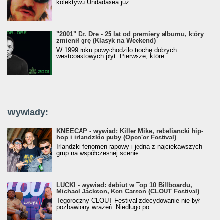
kolektywu Undadasea już...
"2001" Dr. Dre - 25 lat od premiery albumu, który
zmienił grę (Klasyk na Weekend)
W 1999 roku powychodziło trochę dobrych
westcoastowych płyt. Pierwsze, które...
Wywiady:
KNEECAP - wywiad: Killer Mike, rebeliancki hip-
hop i irlandzkie puby (Open'er Festival)
Irlandzki fenomen rapowy i jedna z najciekawszych
grup na współczesnej scenie....
LUCKI - wywiad: debiut w Top 10 Billboardu,
Michael Jackson, Ken Carson (CLOUT Festival)
Tegoroczny CLOUT Festival zdecydowanie nie był
pozbawiony wrażeń. Niedługo po...