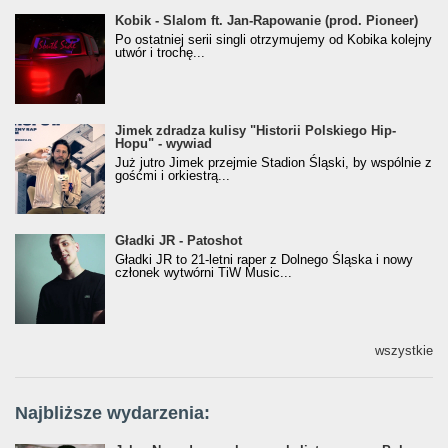
Kobik - Slalom ft. Jan-Rapowanie (prod. Pioneer)
Kobik - Slalom ft. Jan-Rapowanie (prod. Pioneer)
[Official Music Visualiser]
Po ostatniej serii singli otrzymujemy od Kobika kolejny
utwór i trochę...
Jimek zdradza kulisy "Historii Polskiego Hip-
Jimek zdradza kulisy "Historii Polskiego Hip-
Hopu" - wywiad
Hopu" - wywiad
Już jutro Jimek przejmie Stadion Śląski, by wspólnie z
gośćmi i orkiestrą...
Gładki JR - Patoshot
Gładki JR - Patoshot
Gładki JR to 21-letni raper z Dolnego Śląska i nowy
członek wytwórni TiW Music...
wszystkie
Najbliższe wydarzenia: