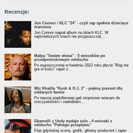
Recenzje:
Jon Connor i KLC "24" - czyli rap spełnia dziecięce
marzenia
Jon Connor nagrał album na bitach KLC. W
najśmielszych snach nie przypuszczał,...
Małpa "Święte słowa" - 5 wniosków po
przedpremierowym odsłuchu
Po wypuszczonej w kwietniu 2022 roku płycie "Bóg nie
gra w kości" raper z...
Wiz Khalifa "Kush & O.J. 2" - piękny prezent dla
oddanych fanów
Po naszej popkillerowej gali stopniowo wracam do
rzeczywistości i nadrabiam...
Gkamolli z Undy wydaje solo - 4 wnioski z
odsłuchu "Pełnego przepływu"
Filar gdyńskiej sceny, grafik, główny producent i raper