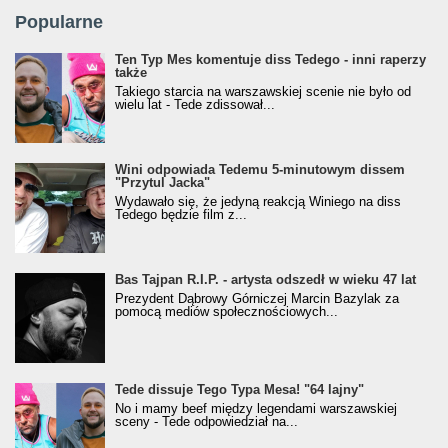
Popularne
Ten Typ Mes komentuje diss Tedego - inni raperzy
także
Takiego starcia na warszawskiej scenie nie było od
wielu lat - Tede zdissował...
Wini odpowiada Tedemu 5-minutowym dissem
"Przytul Jacka"
Wydawało się, że jedyną reakcją Winiego na diss
Tedego będzie film z...
Bas Tajpan R.I.P. - artysta odszedł w wieku 47 lat
Prezydent Dąbrowy Górniczej Marcin Bazylak za
pomocą mediów społecznościowych...
Tede dissuje Tego Typa Mesa! "64 lajny"
No i mamy beef między legendami warszawskiej
sceny - Tede odpowiedział na...