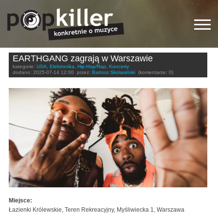
EARTHGANG zagrają w Warszawie
kategorie:
USA
,
Elektronika
,
Hip-Hop/Rap
,
Koncerty
dodano:
2025-07-14 12:00
przez:
Bartosz Skolasiński
(komentarze: 0)
Miejsce:
Łazienki Królewskie, Teren Rekreacyjny, Myśliwiecka 1, Warszawa