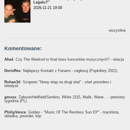
Legalu?"
2026-11-21 19:00
wszystkie
Komentowane:
Ahaś
: Czy The Weeknd to final boss koncertów muzycznych? - relacja
DorisRex
: Najlepszy Kontakt z Fanami - zagłosuj (Popkillery 2021)
Rohan3d
: Szopeen "Nowy etap na drugi etat" - start preorderu i
teledysk
gmxxx
: Żabson/Hellfield/Sentino, White 2115, Malik, Wane... - premiery
tygodnia (PL)
PhilipVence
: Golden - "Music Of The Restless Sun EP" - tracklista,
okładka, preorder, klip