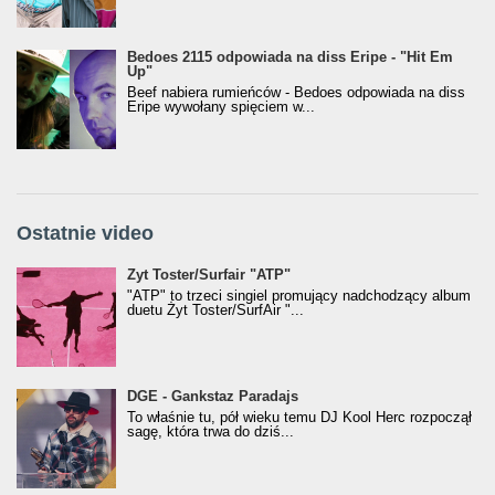
Bedoes 2115 odpowiada na diss Eripe - "Hit Em
Up"
Beef nabiera rumieńców - Bedoes odpowiada na diss
Eripe wywołany spięciem w...
Ostatnie video
Żyt Toster/SurfAir - ATP VIDEO
Żyt Toster/Surfair "ATP"
"ATP" to trzeci singiel promujący nadchodzący album
duetu Żyt Toster/SurfAir "...
donGURALesko z nagrodą za
DGE - Gankstaz Paradajs
Klasyczny/Trueschoolowy Album Roku
To właśnie tu, pół wieku temu DJ Kool Herc rozpoczął
(Popkillery 2023)
sagę, która trwa do dziś...