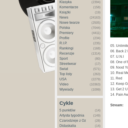
Klasyka
(2394)
Komentarze
(158)
Książki
(19)
News
(24163)
Nowe twarze
(2505)
Polska
(7044)
Premiery
(4411)
Profile
(234)
R.I.P.
(235)
05. Unlimit
Rankingi
(168)
06. Back 2
Recenzje
(1314)
07. U.N.I
Sport
(80)
08. One of
Streetwear
(17)
09. Nxxd Y
Świat
(571)
10. Real M
Top listy
(263)
11. Red
USA
(2279)
12. Keep G
Video
(10363)
13. Get 2 U
Wywiady
(1099)
14. Pain A
Cykle
Stream:
5 punktów
(14)
Artysta tygodnia
(149)
Czarodzieje z Oz
(28)
Didaskalia
(14)