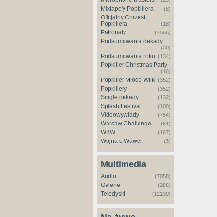
Microphone Masters
(23)
Mixtape'y Popkillera
(8)
Oficjalny Chrzest
Popkillera
(18)
Patronaty
(4566)
Podsumowania dekady
(30)
Podsumowania roku
(134)
Popkiller Christmas Party
(16)
Popkiller Młode Wilki
(352)
Popkillery
(352)
Single dekady
(132)
Splash Festival
(100)
Videowywiady
(754)
Warsaw Challenge
(61)
WBW
(167)
Wojna o Wawel
(3)
Multimedia
Audio
(7058)
Galerie
(286)
Teledyski
(12130)