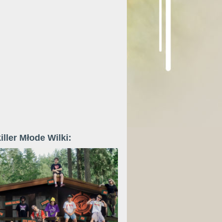
iller Młode Wilki: