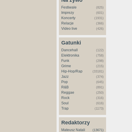
Na żywo
Festiwale
(825)
Imprezy
(601)
Koncerty
(1931)
Relacje
(366)
Video live
(426)
Gatunki
Dancehall
(122)
Elektronika
(758)
Funk
(298)
Grime
(215)
Hip-Hop/Rap
(33181)
Jazz
(374)
Pop
(645)
R&B
(891)
Reggae
(250)
Rock
(316)
Soul
(616)
Trap
(1173)
Redaktorzy
Mateusz Natali
(13671)