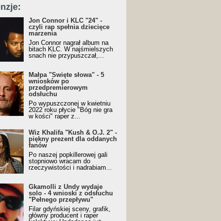
nzje:
Jon Connor i KLC "24" -
czyli rap spełnia dziecięce
marzenia
Jon Connor nagrał album na
bitach KLC. W najśmielszych
snach nie przypuszczał,...
Małpa "Święte słowa" - 5
wniosków po
przedpremierowym
odsłuchu
Po wypuszczonej w kwietniu
2022 roku płycie "Bóg nie gra
w kości" raper z...
Wiz Khalifa "Kush & O.J. 2" -
piękny prezent dla oddanych
fanów
Po naszej popkillerowej gali
stopniowo wracam do
rzeczywistości i nadrabiam...
Gkamolli z Undy wydaje
solo - 4 wnioski z odsłuchu
"Pełnego przepływu"
Filar gdyńskiej sceny, grafik,
główny producent i raper