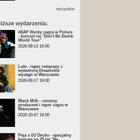
wszystkie
liższe wydarzenia:
A$AP Rocky zagra w Polsce
- koncert na "Don't Be Dumb
World Tour"
2026-09-13 18:00
Lute - raper związany z
wytwórnią Dreamville
wystąpi w Warszawie
2026-09-17 19:00
Black Milk - ceniony
producent i raper zagra w
Warszawie
2026-10-07 19:00
Peja x DJ Decks - specjalny
koncert na 25 lat "Na