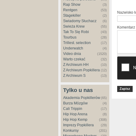
Rap Show
(3)
Rentgen
(53)
Nazwisko 
Stagekiller
(2)
Świadomy Słuchacz
(6)
Świeża Krew
(55)
Komentarz
Tak To Się Robi
(43)
Tourbus
(28)
Trillest. selection
(17)
Underwatch
(4)
Video dnia
(1520)
Warto czekać
(32)
Z Archiwum HH
(10)
Z Archiwum Popkillera
(12)
Z Archiwum S
(13)
Tylko u nas
Akademia Popkillerów
(65)
Burza Mózgów
(4)
Cali Trippin
(17)
Hip Hop Arena
(8)
Hip Hop Kemp
(308)
Imprezy Popkillera
(29)
Konkursy
(201)