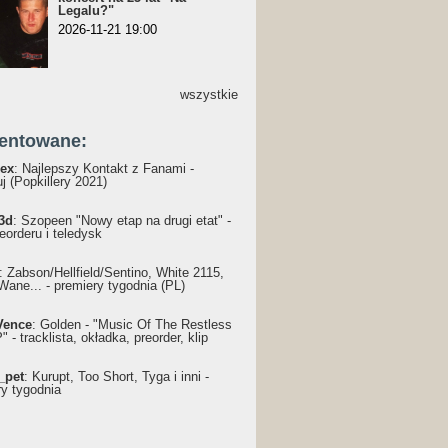
Legalu?"
2026-11-21 19:00
wszystkie
entowane:
ex
: Najlepszy Kontakt z Fanami -
j (Popkillery 2021)
3d
: Szopeen "Nowy etap na drugi etat" -
reorderu i teledysk
: Żabson/Hellfield/Sentino, White 2115,
Wane... - premiery tygodnia (PL)
Vence
: Golden - "Music Of The Restless
 - tracklista, okładka, preorder, klip
_pet
: Kurupt, Too Short, Tyga i inni -
ry tygodnia