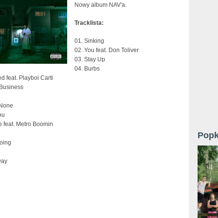
Nowy album NAV'a.
Tracklista:
01. Sinking
02. You feat. Don Toliver
03. Stay Up
04. Burbs
ed feat. Playboi Carti
 Business
 None
ou
e feat. Metro Boomin
Popk
oing
way