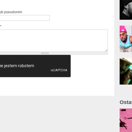
lub pseudonim
*
Osta
Żyt 