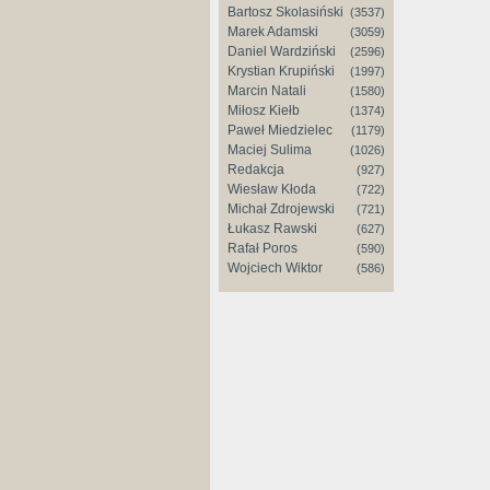
Bartosz Skolasiński
(3537)
Marek Adamski
(3059)
Daniel Wardziński
(2596)
Krystian Krupiński
(1997)
Marcin Natali
(1580)
Miłosz Kiełb
(1374)
Paweł Miedzielec
(1179)
Maciej Sulima
(1026)
Redakcja
(927)
Wiesław Kłoda
(722)
Michał Zdrojewski
(721)
Łukasz Rawski
(627)
Rafał Poros
(590)
Wojciech Wiktor
(586)