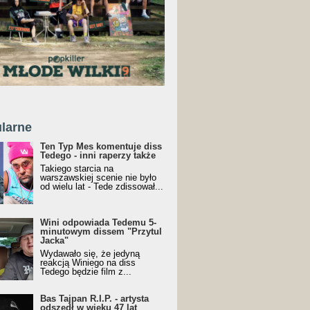
larne
Ten Typ Mes komentuje diss
Tedego - inni raperzy także
Takiego starcia na
warszawskiej scenie nie było
od wielu lat - Tede zdissował...
Wini odpowiada Tedemu 5-
minutowym dissem "Przytul
Jacka"
Wydawało się, że jedyną
reakcją Winiego na diss
Tedego będzie film z...
Bas Tajpan R.I.P. - artysta
odszedł w wieku 47 lat