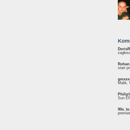
Kom
DorisR
zagłosu
Rohan
start p
gmxxx
Malik, 
Philip
Sun EP"
90s_to
premie