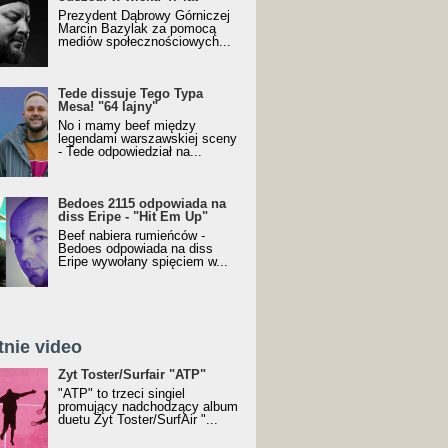
Prezydent Dąbrowy Górniczej
Marcin Bazylak za pomocą
mediów społecznościowych...
Tede dissuje Tego Typa
Mesa! "64 lajny"
No i mamy beef między
legendami warszawskiej sceny
- Tede odpowiedział na...
Bedoes 2115 odpowiada na
diss Eripe - "Hit Em Up"
Beef nabiera rumieńców -
Bedoes odpowiada na diss
Eripe wywołany spięciem w...
tnie video
Toster/SurfAir - ATP VIDEO
Żyt Toster/Surfair "ATP"
"ATP" to trzeci singiel
promujący nadchodzący album
duetu Żyt Toster/SurfAir "...