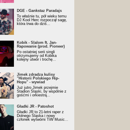
URALesko z nagrodą za
DGE - Gankstaz Paradajs
yczny/Trueschoolowy
To właśnie tu, pół wieku temu
m Roku (Popkillery 2023)
DJ Kool Herc rozpoczął sagę,
która trwa do dziś...
 - Slalom ft. Jan-
Kobik - Slalom ft. Jan-
wanie (prod. Pioneer)
Rapowanie (prod. Pioneer)
cial Music Visualiser]
Po ostatniej serii singli
otrzymujemy od Kobika
kolejny utwór i trochę...
k zdradza kulisy "Historii
Jimek zdradza kulisy
kiego Hip-Hopu" - wywiad
"Historii Polskiego Hip-
Hopu" - wywiad
Już jutro Jimek przejmie
Stadion Śląski, by wspólnie z
gośćmi i orkiestrą...
ki JR - Patoshot
Gładki JR - Patoshot
Gładki JR to 21-letni raper z
Dolnego Śląska i nowy
członek wytwórni TiW Music...