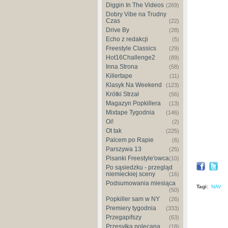
Diggin In The Videos
(269)
Dobry Vibe na Trudny
Czas
(22)
Drive By
(28)
Echo z redakcji
(5)
Freestyle Classics
(29)
Hot16Challenge2
(89)
Inna Strona
(58)
Killertape
(11)
Klasyk Na Weekend
(123)
Krótki Strzał
(56)
Magazyn Popkillera
(13)
Mixtape Tygodnia
(146)
Oi!
(2)
Ot tak
(225)
Palcem po Rapie
(6)
Parszywa 13
(25)
Pisanki Freestyle'owca
(10)
Po sąsiedzku - przegląd
niemieckiej sceny
(16)
Podsumowania miesiąca
Tagi:
NAV
(50)
Popkiller sam w NY
(26)
Premiery tygodnia
(333)
Przegapifszy
(63)
Przesyłka polecana
(18)