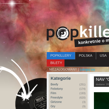
Menu główne
POPKILLERY
POLSKA
USA
BILETY
NIEZALOGOWANY |
zaloguj się
Kategorie
NAV 
Beefy
(251)
dodano:
20
Felietony
(174)
Film
(193)
Freestyle
(620)
Girlzone
(3)
Gry
(9)