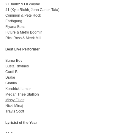
2 Chainz & Lil Wayne
41 (Kyle Richh, Jenn Carter, Tata)
Common & Pete Rock
Earthgang
Flyana Boss
Future & Metro Boomin
Rick Ross & Meek Mill
Best Live Performer
Burna Boy
Busta Rhymes
Cardi B
Drake
Glorilla
Kendrick Lamar
Megan Thee Stallion
Missy Elliott
Nicki Minaj
Travis Scott
Lyricist of the Year