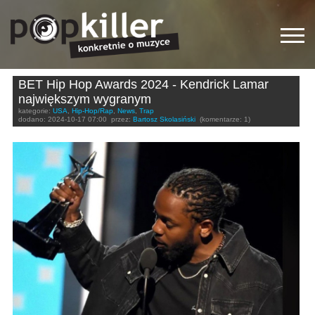
BET Hip Hop Awards 2024 - Kendrick Lamar
największym wygranym
kategorie:
USA
,
Hip-Hop/Rap
,
News
,
Trap
dodano:
2024-10-17 07:00
przez:
Bartosz Skolasiński
(komentarze: 1)