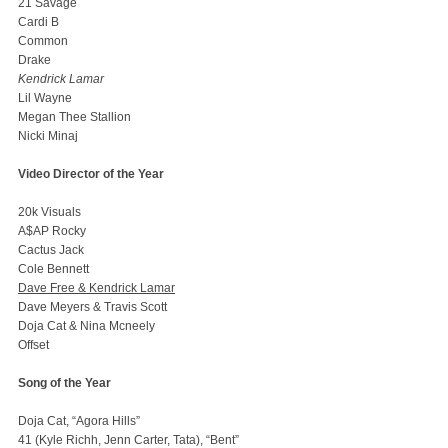
21 Savage
Cardi B
Common
Drake
Kendrick Lamar
Lil Wayne
Megan Thee Stallion
Nicki Minaj
Video Director of the Year
20k Visuals
A$AP Rocky
Cactus Jack
Cole Bennett
Dave Free & Kendrick Lamar
Dave Meyers & Travis Scott
Doja Cat & Nina Mcneely
Offset
Song of the Year
Doja Cat, “Agora Hills”
41 (Kyle Richh, Jenn Carter, Tata), “Bent”