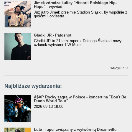
Jimek zdradza kulisy "Historii Polskiego Hip-
Jimek zdradza kulisy "Historii Polskiego Hip-
Hopu" - wywiad
Hopu" - wywiad
Już jutro Jimek przejmie Stadion Śląski, by wspólnie z
gośćmi i orkiestrą...
Gładki JR - Patoshot
Gładki JR - Patoshot
Gładki JR to 21-letni raper z Dolnego Śląska i nowy
członek wytwórni TiW Music...
wszystkie
Najbliższe wydarzenia:
A$AP Rocky zagra w Polsce - koncert na "Don't Be
Dumb World Tour"
2026-09-13 18:00
Lute - raper związany z wytwórnią Dreamville