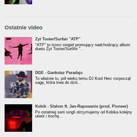
Ostatnie video
Żyt Toster/SurfAir - ATP VIDEO
Żyt Toster/Surfair "ATP"
"ATP" to trzeci singiel promujący nadchodzący album
duetu Żyt Toster/SurfAir "...
donGURALesko z nagrodą za
DGE - Gankstaz Paradajs
Klasyczny/Trueschoolowy Album Roku
To właśnie tu, pół wieku temu DJ Kool Herc rozpoczął
(Popkillery 2023)
sagę, która trwa do dziś...
Kobik - Slalom ft. Jan-Rapowanie (prod. Pioneer)
Kobik - Slalom ft. Jan-Rapowanie (prod. Pioneer)
[Official Music Visualiser]
Po ostatniej serii singli otrzymujemy od Kobika kolejny
utwór i trochę...