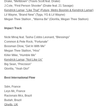
Drake, “Meltdown” (Travis Scott feat. Drake)
J.Cole, “First Person Shooter” (Drake feat. 21 Savage)
Kendrick Lamar, “Like That” (Future, Metro Boomin & Kendrick Lamar)
Lil Wayne, “Brand New” (Tyga, YG & Lil Wayne)
Megan Thee Stallion , “Wanna Be” (Glorilla, Megan Thee Stallion)
Impact Track
Nicki Minaj feat. Tasha Cobbs Leonard, “Blessings”
Common & Pete Rock, “Fortunate”
Bossman Dlow, “Get In With Me”
Megan Thee Stallion, “Hiss”
Killer Mike, “Humble Me”
Kendrick Lamar, “Not Like Us”
Big Sean, “Precision”
Glorilla, “Yeah Glo!”
Best International Flow
Sdm, France
Leys Mc, France
Racionais Mcs, Brazil
Budah, Brazil
Ghetts, UK