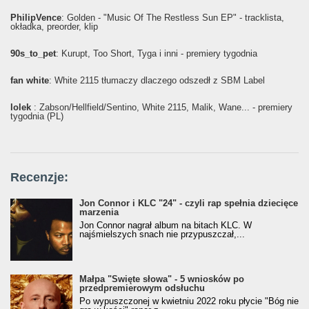
PhilipVence
: Golden - "Music Of The Restless Sun EP" - tracklista,
okładka, preorder, klip
90s_to_pet
: Kurupt, Too Short, Tyga i inni - premiery tygodnia
fan white
: White 2115 tłumaczy dlaczego odszedł z SBM Label
lolek
: Żabson/Hellfield/Sentino, White 2115, Malik, Wane... - premiery
tygodnia (PL)
Recenzje:
Jon Connor i KLC "24" - czyli rap spełnia dziecięce
marzenia
Jon Connor nagrał album na bitach KLC. W
najśmielszych snach nie przypuszczał,...
Małpa "Święte słowa" - 5 wniosków po
przedpremierowym odsłuchu
Po wypuszczonej w kwietniu 2022 roku płycie "Bóg nie