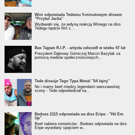
Wini odpowiada Tedemu 5-minutowym dissem
"Przytul Jacka"
Wydawało się, że jedyną reakcją Winiego na diss
Tedego będzie film z...
Bas Tajpan R.I.P. - artysta odszedł w wieku 47 lat
Prezydent Dąbrowy Górniczej Marcin Bazylak za
pomocą mediów społecznościowych...
Tede dissuje Tego Typa Mesa! "64 lajny"
No i mamy beef między legendami warszawskiej
sceny - Tede odpowiedział na...
Bedoes 2115 odpowiada na diss Eripe - "Hit Em
Up"
Beef nabiera rumieńców - Bedoes odpowiada na diss
Eripe wywołany spięciem w...