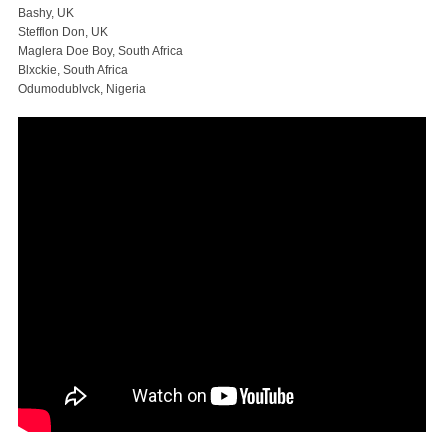
Bashy, UK
Stefflon Don, UK
Maglera Doe Boy, South Africa
Blxckie, South Africa
Odumodublvck, Nigeria