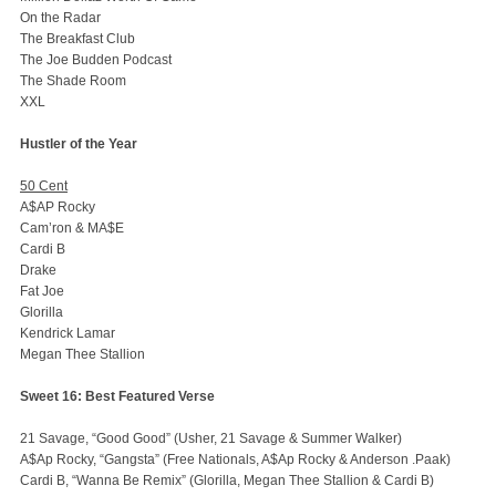
On the Radar
The Breakfast Club
The Joe Budden Podcast
The Shade Room
XXL
Hustler of the Year
50 Cent
A$AP Rocky
Cam’ron & MA$E
Cardi B
Drake
Fat Joe
Glorilla
Kendrick Lamar
Megan Thee Stallion
Sweet 16: Best Featured Verse
21 Savage, “Good Good” (Usher, 21 Savage & Summer Walker)
A$Ap Rocky, “Gangsta” (Free Nationals, A$Ap Rocky & Anderson .Paak)
Cardi B, “Wanna Be Remix” (Glorilla, Megan Thee Stallion & Cardi B)