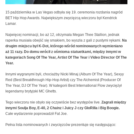
15 października w Las Vegas odbyła się 19. ceremonia rozdania nagród
BET Hip Hop Awards. Największym zwycięzcą wieczoru był Kendrick
Lamar.
Najwięcej nominacji, bo aż 12, otrzymała Megan Thee Stallion, jednak
raperka musiała obejść się smakiem, bo wyszła z gali z pustymi rękami.
Na
drugim miejscu był K-Dot, którego wśród nominowanych wymieniano
aż 11 razy. Do domu wrócił z ośmioma statuetkami, między innymi w
kategoriach Song Of The Year, Artist Of The Year i Video Director Of The
Year.
Innymi wygranymi byli, chociażby Nicki Minaj (Album Of The Year), Sexyy
Red (Best Breakthrough Hip-Hop Artist) czy The Alchemist (Producer Of
The Year, DJ Of The Year). W kategorii Best International Flow zwyciężył
legendarny brytyjski MC Ghetts.
Tego wieczoru nie obyło się oczywiście bez występów live.
Zagrali między
innymi Soulja Boy, E-40, 2 Chainz i Juicy J czy GloRilla i Big Boogie.
Całe wydarzenie poprowadził Fat Joe.
Pełna lista nominowanych i zwycięzców prezentuje się następująco: