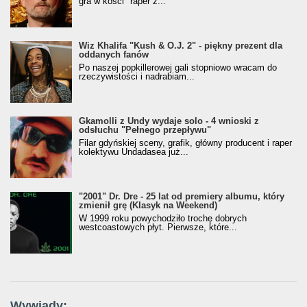
gra w kości" raper z...
Wiz Khalifa "Kush & O.J. 2" - piękny prezent dla
oddanych fanów
Po naszej popkillerowej gali stopniowo wracam do
rzeczywistości i nadrabiam...
Gkamolli z Undy wydaje solo - 4 wnioski z
odsłuchu "Pełnego przepływu"
Filar gdyńskiej sceny, grafik, główny producent i raper
kolektywu Undadasea już...
"2001" Dr. Dre - 25 lat od premiery albumu, który
zmienił grę (Klasyk na Weekend)
W 1999 roku powychodziło trochę dobrych
westcoastowych płyt. Pierwsze, które...
Wywiady: