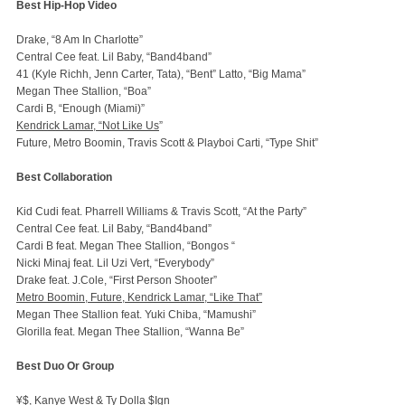
Best Hip-Hop Video
Drake, “8 Am In Charlotte”
Central Cee feat. Lil Baby, “Band4band”
41 (Kyle Richh, Jenn Carter, Tata), “Bent” Latto, “Big Mama”
Megan Thee Stallion, “Boa”
Cardi B, “Enough (Miami)”
Kendrick Lamar, “Not Like Us
”
Future, Metro Boomin, Travis Scott & Playboi Carti, “Type Shit”
Best Collaboration
Kid Cudi feat. Pharrell Williams & Travis Scott, “At the Party”
Central Cee feat. Lil Baby, “Band4band”
Cardi B feat. Megan Thee Stallion, “Bongos “
Nicki Minaj feat. Lil Uzi Vert, “Everybody”
Drake feat. J.Cole, “First Person Shooter”
Metro Boomin, Future, Kendrick Lamar, “Like That”
Megan Thee Stallion feat. Yuki Chiba, “Mamushi”
Glorilla feat. Megan Thee Stallion, “Wanna Be”
Best Duo Or Group
¥$, Kanye West & Ty Dolla $Ign