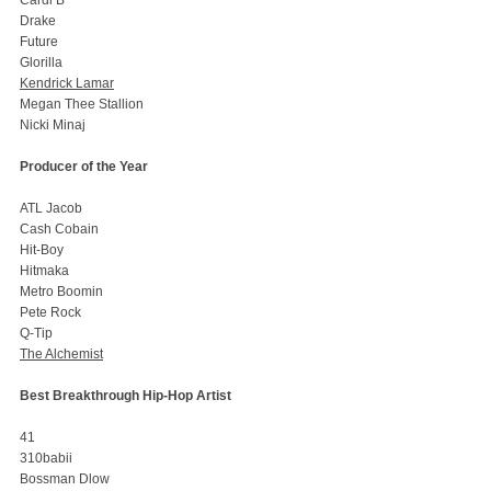
Cardi B
Drake
Future
Glorilla
Kendrick Lamar
Megan Thee Stallion
Nicki Minaj
Producer of the Year
ATL Jacob
Cash Cobain
Hit-Boy
Hitmaka
Metro Boomin
Pete Rock
Q-Tip
The Alchemist
Best Breakthrough Hip-Hop Artist
41
310babii
Bossman Dlow