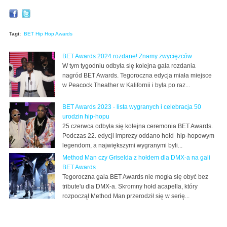
Tagi:
BET Hip Hop Awards
BET Awards 2024 rozdane! Znamy zwycięzców
W tym tygodniu odbyła się kolejna gala rozdania
nagród BET Awards. Tegoroczna edycja miała miejsce
w Peacock Theather w Kalifornii i była po raz...
BET Awards 2023 - lista wygranych i celebracja 50
urodzin hip-hopu
25 czerwca odbyła się kolejna ceremonia BET Awards.
Podczas 22. edycji imprezy oddano hołd hip-hopowym
legendom, a największymi wygranymi byli...
Method Man czy Griselda z hołdem dla DMX-a na gali
BET Awards
Tegoroczna gala BET Awards nie mogła się obyć bez
tribute'u dla DMX-a. Skromny hołd acapella, który
rozpoczął Method Man przerodził się w serię...