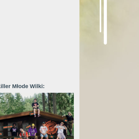
iller Młode Wilki: