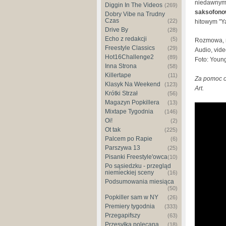
niedawnym
Diggin In The Videos
(269)
saksofono
Dobry Vibe na Trudny
Czas
(22)
hitowym "Ya
Drive By
(28)
Echo z redakcji
(5)
Rozmowa, m
Freestyle Classics
(29)
Audio, vide
Hot16Challenge2
(89)
Foto: Youn
Inna Strona
(58)
Killertape
(11)
Za pomoc o
Klasyk Na Weekend
(123)
Art.
Krótki Strzał
(56)
Magazyn Popkillera
(13)
Mixtape Tygodnia
(146)
Oi!
(2)
Ot tak
(225)
Palcem po Rapie
(6)
Parszywa 13
(25)
Pisanki Freestyle'owca
(10)
Po sąsiedzku - przegląd
niemieckiej sceny
(16)
Podsumowania miesiąca
(50)
Popkiller sam w NY
(26)
Premiery tygodnia
(333)
Przegapifszy
(63)
Przesyłka polecana
(18)