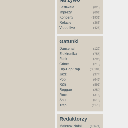
Na żywo
Festiwale
(825)
Imprezy
(601)
Koncerty
(1931)
Relacje
(366)
Video live
(426)
Gatunki
Dancehall
(122)
Elektronika
(758)
Funk
(298)
Grime
(215)
Hip-Hop/Rap
(33181)
Jazz
(374)
Pop
(645)
R&B
(891)
Reggae
(250)
Rock
(316)
Soul
(616)
Trap
(1173)
Redaktorzy
Mateusz Natali
(13671)