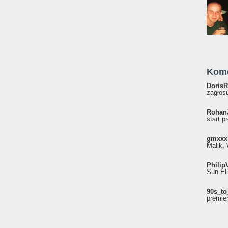
Kom
DorisR
zagłosu
Rohan
start p
gmxxx
Malik, 
Philip
Sun EP"
90s_to
premie