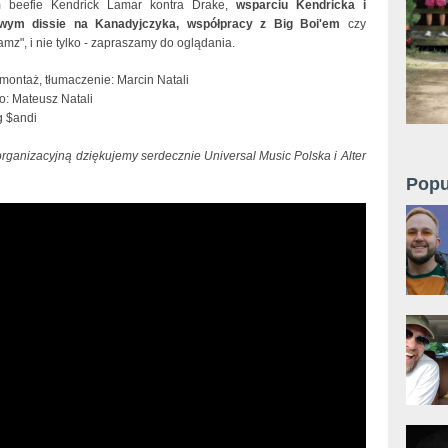
 beefie Kendrick Lamar kontra Drake,
wsparciu Kendricka i
wym dissie na Kanadyjczyka,
współpracy z
Big Boi'em
czy
mz", i nie tylko - zapraszamy do oglądania.
ontaż, tłumaczenie: Marcin Natali
o: Mateusz Natali
g $andi
rganizacyjną dziękujemy serdecznie Universal Music Polska i Alter
Popu