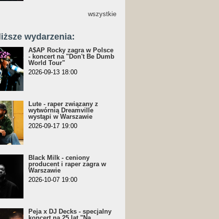
wszystkie
liższe wydarzenia:
A$AP Rocky zagra w Polsce
- koncert na "Don't Be Dumb
World Tour"
2026-09-13 18:00
Lute - raper związany z
wytwórnią Dreamville
wystąpi w Warszawie
2026-09-17 19:00
Black Milk - ceniony
producent i raper zagra w
Warszawie
2026-10-07 19:00
Peja x DJ Decks - specjalny
koncert na 25 lat "Na