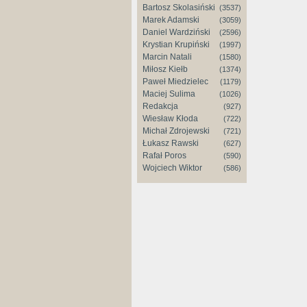
Bartosz Skolasiński
(3537)
Marek Adamski
(3059)
Daniel Wardziński
(2596)
Krystian Krupiński
(1997)
Marcin Natali
(1580)
Miłosz Kiełb
(1374)
Paweł Miedzielec
(1179)
Maciej Sulima
(1026)
Redakcja
(927)
Wiesław Kłoda
(722)
Michał Zdrojewski
(721)
Łukasz Rawski
(627)
Rafał Poros
(590)
Wojciech Wiktor
(586)