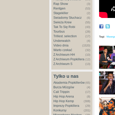
Rap Show
(3)
Rentgen
(53)
Stagekiller
(2)
Świadomy Słuchacz
(6)
Świeża Krew
(55)
Tak To Się Robi
(43)
Tourbus
(28)
Trillest. selection
(17)
Tagi:
Maseg
Underwatch
(4)
Video dnia
(1520)
Warto czekać
(32)
Z Archiwum HH
(10)
Z Archiwum Popkillera
(12)
Z Archiwum S
(13)
Tylko u nas
Akademia Popkillerów
(65)
Burza Mózgów
(4)
Cali Trippin
(17)
Hip Hop Arena
(8)
Hip Hop Kemp
(308)
Imprezy Popkillera
(29)
Konkursy
(201)