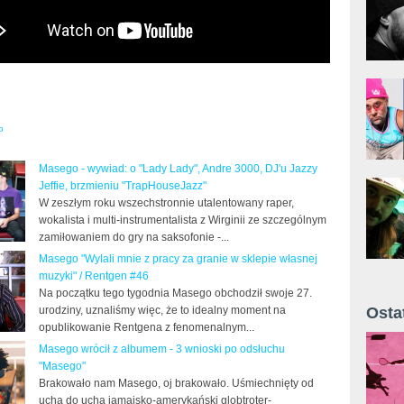
o
Masego - wywiad: o "Lady Lady", Andre 3000, DJ'u Jazzy
Jeffie, brzmieniu "TrapHouseJazz"
W zeszłym roku wszechstronnie utalentowany raper,
wokalista i multi-instrumentalista z Wirginii ze szczególnym
zamiłowaniem do gry na saksofonie -...
Masego "Wylali mnie z pracy za granie w sklepie własnej
muzyki" / Rentgen #46
Na początku tego tygodnia Masego obchodził swoje 27.
urodziny, uznaliśmy więc, że to idealny moment na
Osta
opublikowanie Rentgena z fenomenalnym...
Żyt 
Masego wrócił z albumem - 3 wnioski po odsłuchu
"Masego"
Brakowało nam Masego, oj brakowało. Uśmiechnięty od
ucha do ucha jamajsko-amerykański globtroter-