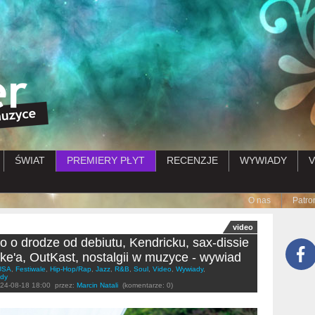
Przejdź do treści
ŚWIAT
PREMIERY PŁYT
RECENZJE
WYWIADY
V
Submenu
O nas
Patro
video
 o drodze od debiutu, Kendricku, sax-dissie
ke'a, OutKast, nostalgii w muzyce - wywiad
USA
,
Festiwale
,
Hip-Hop/Rap
,
Jazz
,
R&B
,
Soul
,
Video
,
Wywiady
,
ady
24-08-18 18:00
przez:
Marcin Natali
(komentarze: 0)