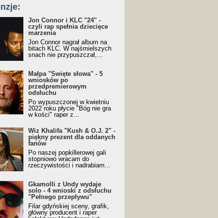
nzje:
Jon Connor i KLC "24" -
czyli rap spełnia dziecięce
marzenia
Jon Connor nagrał album na
bitach KLC. W najśmielszych
snach nie przypuszczał,...
Małpa "Święte słowa" - 5
wniosków po
przedpremierowym
odsłuchu
Po wypuszczonej w kwietniu
2022 roku płycie "Bóg nie gra
w kości" raper z...
Wiz Khalifa "Kush & O.J. 2" -
piękny prezent dla oddanych
fanów
Po naszej popkillerowej gali
stopniowo wracam do
rzeczywistości i nadrabiam...
Gkamolli z Undy wydaje
solo - 4 wnioski z odsłuchu
"Pełnego przepływu"
Filar gdyńskiej sceny, grafik,
główny producent i raper