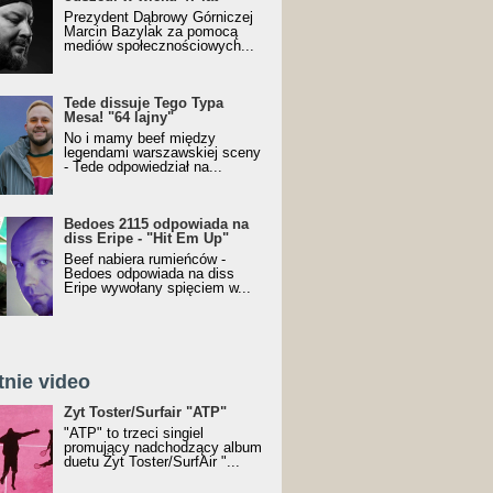
Prezydent Dąbrowy Górniczej
Marcin Bazylak za pomocą
mediów społecznościowych...
Tede dissuje Tego Typa
Mesa! "64 lajny"
No i mamy beef między
legendami warszawskiej sceny
- Tede odpowiedział na...
Bedoes 2115 odpowiada na
diss Eripe - "Hit Em Up"
Beef nabiera rumieńców -
Bedoes odpowiada na diss
Eripe wywołany spięciem w...
tnie video
Toster/SurfAir - ATP VIDEO
Żyt Toster/Surfair "ATP"
"ATP" to trzeci singiel
promujący nadchodzący album
duetu Żyt Toster/SurfAir "...