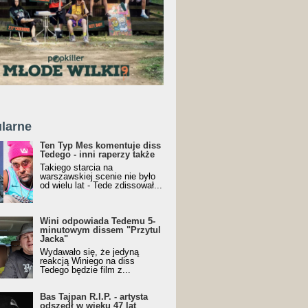
larne
Ten Typ Mes komentuje diss
Tedego - inni raperzy także
Takiego starcia na
warszawskiej scenie nie było
od wielu lat - Tede zdissował...
Wini odpowiada Tedemu 5-
minutowym dissem "Przytul
Jacka"
Wydawało się, że jedyną
reakcją Winiego na diss
Tedego będzie film z...
Bas Tajpan R.I.P. - artysta
odszedł w wieku 47 lat