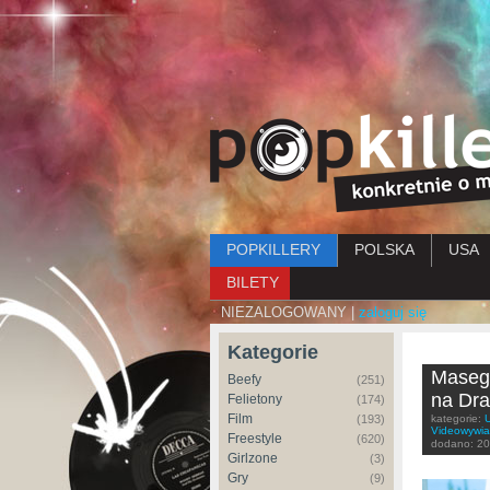
Menu główne
POPKILLERY
POLSKA
USA
BILETY
NIEZALOGOWANY |
zaloguj się
Kategorie
Masego
Beefy
(251)
na Dra
Felietony
(174)
Film
(193)
kategorie:
Videowywi
Freestyle
(620)
dodano:
20
Girlzone
(3)
Gry
(9)