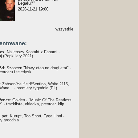
Legalu?"
2026-11-21 19:00
wszystkie
entowane:
ex
: Najlepszy Kontakt z Fanami -
j (Popkillery 2021)
3d
: Szopeen "Nowy etap na drugi etat" -
reorderu i teledysk
: Żabson/Hellfield/Sentino, White 2115,
Wane... - premiery tygodnia (PL)
Vence
: Golden - "Music Of The Restless
 - tracklista, okładka, preorder, klip
_pet
: Kurupt, Too Short, Tyga i inni -
ry tygodnia