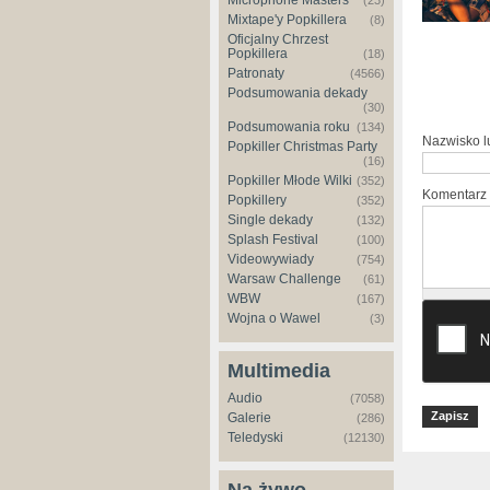
Microphone Masters
(23)
Mixtape'y Popkillera
(8)
Oficjalny Chrzest
Popkillera
(18)
Patronaty
(4566)
Podsumowania dekady
(30)
Podsumowania roku
(134)
Nazwisko 
Popkiller Christmas Party
(16)
Popkiller Młode Wilki
(352)
Komentarz
Popkillery
(352)
Single dekady
(132)
Splash Festival
(100)
Videowywiady
(754)
Warsaw Challenge
(61)
WBW
(167)
Wojna o Wawel
(3)
Multimedia
Audio
(7058)
Galerie
(286)
Teledyski
(12130)