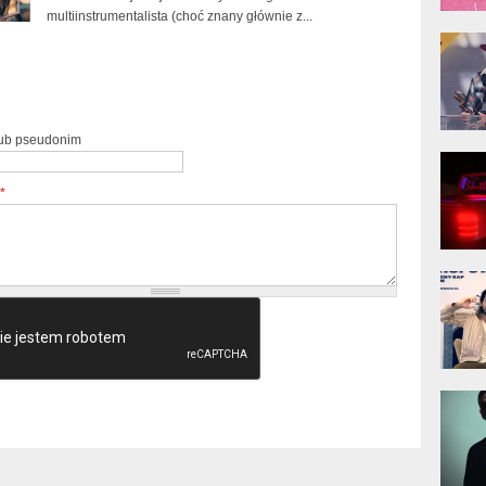
multiinstrumentalista (choć znany głównie z...
donG
Klas
Albu
lub pseudonim
Kobik
Rapo
[Offi
*
Jime
Pols
Gład