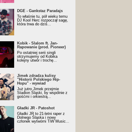
URALesko z nagrodą za
DGE - Gankstaz Paradajs
yczny/Trueschoolowy
To właśnie tu, pół wieku temu
m Roku (Popkillery 2023)
DJ Kool Herc rozpoczął sagę,
która trwa do dziś...
 - Slalom ft. Jan-
Kobik - Slalom ft. Jan-
wanie (prod. Pioneer)
Rapowanie (prod. Pioneer)
cial Music Visualiser]
Po ostatniej serii singli
otrzymujemy od Kobika
kolejny utwór i trochę...
k zdradza kulisy "Historii
Jimek zdradza kulisy
kiego Hip-Hopu" - wywiad
"Historii Polskiego Hip-
Hopu" - wywiad
Już jutro Jimek przejmie
Stadion Śląski, by wspólnie z
gośćmi i orkiestrą...
ki JR - Patoshot
Gładki JR - Patoshot
Gładki JR to 21-letni raper z
Dolnego Śląska i nowy
członek wytwórni TiW Music...