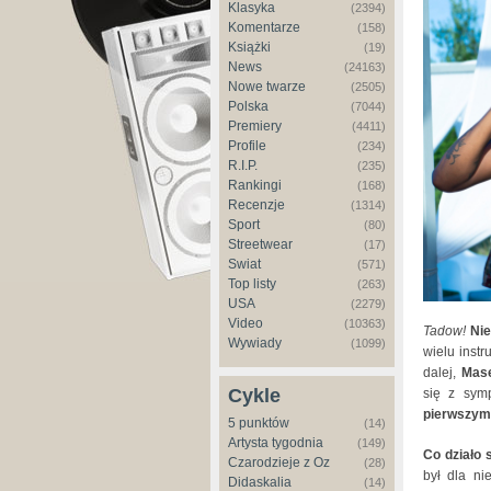
Klasyka
(2394)
Komentarze
(158)
Książki
(19)
News
(24163)
Nowe twarze
(2505)
Polska
(7044)
Premiery
(4411)
Profile
(234)
R.I.P.
(235)
Rankingi
(168)
Recenzje
(1314)
Sport
(80)
Streetwear
(17)
Świat
(571)
Top listy
(263)
USA
(2279)
Video
(10363)
Tadow!
Nie
Wywiady
(1099)
wielu inst
dalej,
Mase
Cykle
się z sym
pierwszym
5 punktów
(14)
Artysta tygodnia
(149)
Co działo 
Czarodzieje z Oz
(28)
był dla ni
Didaskalia
(14)