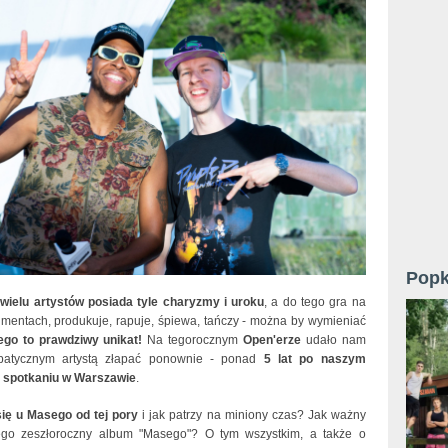
Popk
wielu artystów posiada tyle charyzmy i uroku
, a do tego gra na
rumentach, produkuje, rapuje, śpiewa, tańczy - można by wymieniać
go to prawdziwy unikat!
Na tegorocznym
Open'erze
udało nam
patycznym artystą złapać ponownie - ponad
5 lat po naszym
 spotkaniu w Warszawie
.
się u Masego od tej pory
i jak patrzy na miniony czas? Jak ważny
ego zeszłoroczny album "Masego"? O tym wszystkim, a także o