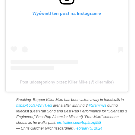
Wyświetl ten post na Instagramie
Post udostępniony przez Killer Mike (@killermike)
Breaking: Rapper Killer Mike has been taken away in handcuffs in
https://t.co/aF2yiyTHol
arena after winning 3
#Grammys
during
telecast (Best Rap Song and Best Rap Performance for “Scientists &
Engineers,” Best Rap Album for Michael) “Free Mike” someone
shouts as he walks past.
pic.twitter.com/4epfmzqMt8
— Chris Gardner (@chrissgardner)
February 5, 2024