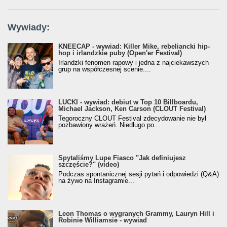
Wywiady:
KNEECAP - wywiad: Killer Mike, rebeliancki hip-
hop i irlandzkie puby (Open'er Festival)
Irlandzki fenomen rapowy i jedna z najciekawszych
grup na współczesnej scenie....
LUCKI - wywiad: debiut w Top 10 Billboardu,
Michael Jackson, Ken Carson (CLOUT Festival)
Tegoroczny CLOUT Festival zdecydowanie nie był
pozbawiony wrażeń. Niedługo po...
Spytaliśmy Lupe Fiasco "Jak definiujesz
szczęście?" (video)
Podczas spontanicznej sesji pytań i odpowiedzi (Q&A)
na żywo na Instagramie...
Leon Thomas o wygranych Grammy, Lauryn Hill i
Robinie Williamsie - wywiad