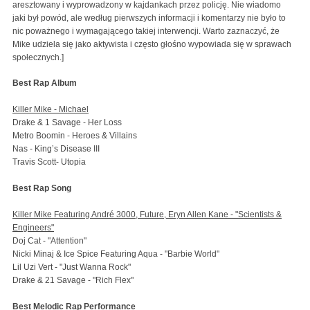
aresztowany i wyprowadzony w kajdankach przez policję. Nie wiadomo
jaki był powód, ale według pierwszych informacji i komentarzy nie było to
nic poważnego i wymagającego takiej interwencji. Warto zaznaczyć, że
Mike udziela się jako aktywista i często głośno wypowiada się w sprawach
społecznych.]
Best Rap Album
Killer Mike - Michael
Drake & 1 Savage - Her Loss
Metro Boomin - Heroes & Villains
Nas - King’s Disease III
Travis Scott- Utopia
Best Rap Song
Killer Mike Featuring André 3000, Future, Eryn Allen Kane - "Scientists &
Engineers"
Doj Cat - "Attention"
Nicki Minaj & Ice Spice Featuring Aqua - "Barbie World"
Lil Uzi Vert - "Just Wanna Rock"
Drake & 21 Savage - "Rich Flex"
Best Melodic Rap Performance