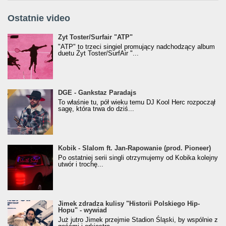
Ostatnie video
Żyt Toster/SurfAir - ATP VIDEO
Żyt Toster/Surfair "ATP"
"ATP" to trzeci singiel promujący nadchodzący album
duetu Żyt Toster/SurfAir "...
donGURALesko z nagrodą za
DGE - Gankstaz Paradajs
Klasyczny/Trueschoolowy Album Roku
To właśnie tu, pół wieku temu DJ Kool Herc rozpoczął
(Popkillery 2023)
sagę, która trwa do dziś...
Kobik - Slalom ft. Jan-Rapowanie (prod. Pioneer)
Kobik - Slalom ft. Jan-Rapowanie (prod. Pioneer)
[Official Music Visualiser]
Po ostatniej serii singli otrzymujemy od Kobika kolejny
utwór i trochę...
Jimek zdradza kulisy "Historii Polskiego Hip-
Jimek zdradza kulisy "Historii Polskiego Hip-
Hopu" - wywiad
Hopu" - wywiad
Już jutro Jimek przejmie Stadion Śląski, by wspólnie z