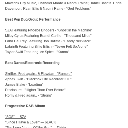
Maverick City Music, Chandler Moore & Naomi Raine; Daniel Bashta, Chris
Davenport, Ryan Ellis & Naomi Raine - "God Problems"
Best Pop Duo/Group Performance
SZA Featuring Phoebe Bridgers - "Ghost in the Machine"
Miley Cyrus Featuring Brandi Carlile - "Thousand Miles"
Lana Del Rey Featuring Jon Batiste - "Candy Necklace"
Labrinth Featuring Billie Eilish - "Never Felt So Alone"
Taylor Swift Featuring Ice Spice - "Karma"
Best Dance/Electronic Recording
Skrillex, Fred again.. & Flowdan - "Rumble"
Aphex Twin - "Blackbox Life Recorder 21F"
James Blake - "Loading"
Disclosure - "Higher Than Ever Before"
Romy & Fred again.. - "Strong"
Progressive R&B Album
“SOS” — SZA
“Since I Have a Lover” — 6LACK
“The Love Album: Off the Grid” — Diddy