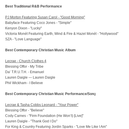
Best Traditional R&B Performance
PJ Morton Featuring Susan Carol - "Good Morning"
Babyface Featuring Coco Jones - "Simple"
Kenyon Dixon - "Lucky"
Victoria Monét Featuring Earth, Wind & Fire & Hazel Monét - "Hollywood"
SZA - "Love Language"
Best Contemporary Christian Music Album
Lecrae - Church Clothes 4
Blessing Offor - My Tribe
Da’ T.R.U.T.H. - Emanuel
Lauren Daigle — Lauren Daigle
Phil Wickham - I Believe
Best Contemporary Christian Music Performance/Son
g
Lecrae & Tasha Cobbs Leonard - "Your Power"
Blessing Offor - "Believe"
Cody Carnes - "Firm Foundation (He Won’t) [Live]"
Lauren Daigle - "Thank God I Do"
For King & Country Featuring Jordin Sparks - "Love Me Like I Am"