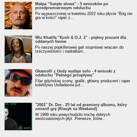
Małpa "Święte słowa" - 5 wniosków po
przedpremierowym odsłuchu
Po wypuszczonej w kwietniu 2022 roku płycie "Bóg nie
gra w kości" raper z...
Wiz Khalifa "Kush & O.J. 2" - piękny prezent dla
oddanych fanów
Po naszej popkillerowej gali stopniowo wracam do
rzeczywistości i nadrabiam...
Gkamolli z Undy wydaje solo - 4 wnioski z
odsłuchu "Pełnego przepływu"
Filar gdyńskiej sceny, grafik, główny producent i raper
kolektywu Undadasea już...
"2001" Dr. Dre - 25 lat od premiery albumu, który
zmienił grę (Klasyk na Weekend)
W 1999 roku powychodziło trochę dobrych
westcoastowych płyt. Pierwsze, które...