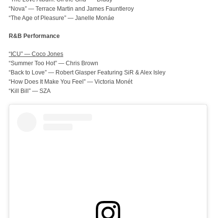
“Nova” — Terrace Martin and James Fauntleroy
“The Age of Pleasure” — Janelle Monáe
R&B Performance
“ICU” — Coco Jones
“Summer Too Hot” — Chris Brown
“Back to Love” — Robert Glasper Featuring SiR & Alex Isley
“How Does It Make You Feel” — Victoria Monét
“Kill Bill” — SZA