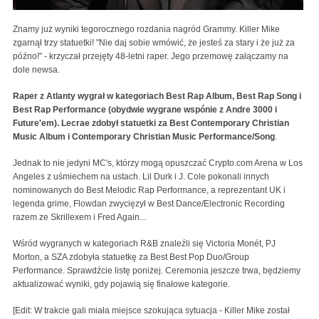
Znamy już wyniki tegorocznego rozdania nagród Grammy. Killer Mike
zgarnął trzy statuetki! "Nie daj sobie wmówić, że jesteś za stary i że już za
późno!" - krzyczał przejęty 48-letni raper. Jego przemowę załączamy na
dole newsa.
Raper z Atlanty wygrał w kategoriach Best Rap Album, Best Rap Song i
Best Rap Performance (obydwie wygrane wspónie z Andre 3000 i
Future'em). Lecrae zdobył statuetki za Best Contemporary Christian
Music Album i Contemporary Christian Music Performance/Song
.
Jednak to nie jedyni MC's, którzy mogą opuszczać Crypto.com Arena w Los
Angeles z uśmiechem na ustach. Lil Durk i J. Cole pokonali innych
nominowanych do Best Melodic Rap Performance, a reprezentant UK i
legenda grime, Flowdan zwycięzył w Best Dance/Electronic Recording
razem ze Skrillexem i Fred Again...
Wśród wygranych w kategoriach R&B znaleźli się Victoria Monét, PJ
Morton, a SZA zdobyła statuetkę za Best Best Pop Duo/Group
Performance. Sprawdźcie listę poniżej. Ceremonia jeszcze trwa, będziemy
aktualizować wyniki, gdy pojawią się finałowe kategorie.
[Edit: W trakcie gali miała miejsce szokująca sytuacja - Killer Mike został