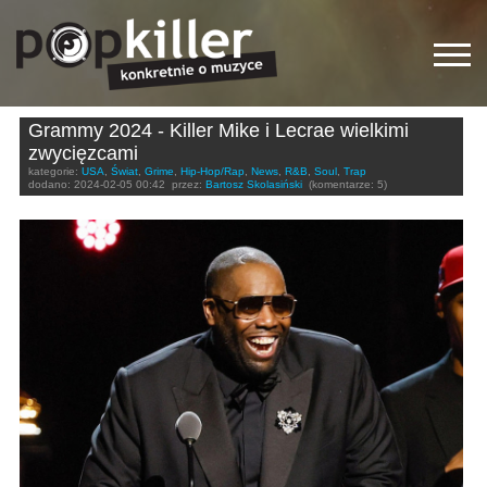
Grammy 2024 - Killer Mike i Lecrae wielkimi
zwycięzcami
kategorie:
USA
,
Świat
,
Grime
,
Hip-Hop/Rap
,
News
,
R&B
,
Soul
,
Trap
dodano:
2024-02-05 00:42
przez:
Bartosz Skolasiński
(komentarze: 5)