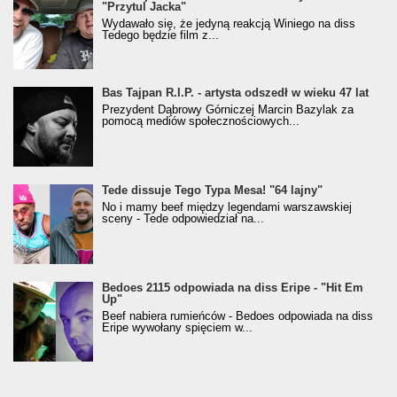
"Przytul Jacka"
Wydawało się, że jedyną reakcją Winiego na diss
Tedego będzie film z...
Bas Tajpan R.I.P. - artysta odszedł w wieku 47 lat
Prezydent Dąbrowy Górniczej Marcin Bazylak za
pomocą mediów społecznościowych...
Tede dissuje Tego Typa Mesa! "64 lajny"
No i mamy beef między legendami warszawskiej
sceny - Tede odpowiedział na...
Bedoes 2115 odpowiada na diss Eripe - "Hit Em
Up"
Beef nabiera rumieńców - Bedoes odpowiada na diss
Eripe wywołany spięciem w...