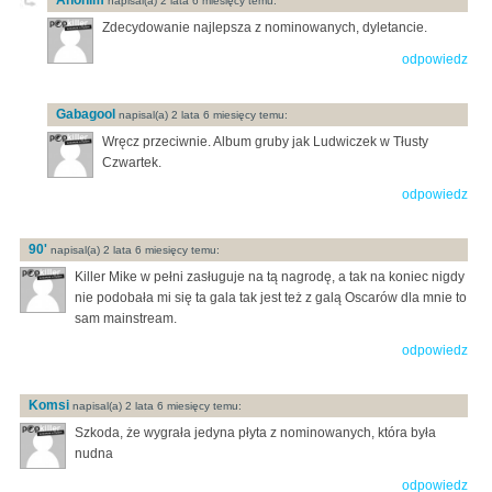
Anonim
napisal(a) 2 lata 6 miesięcy temu:
Zdecydowanie najlepsza z nominowanych, dyletancie.
odpowiedz
Gabagool
napisal(a) 2 lata 6 miesięcy temu:
Wręcz przeciwnie. Album gruby jak Ludwiczek w Tłusty
Czwartek.
odpowiedz
90'
napisal(a) 2 lata 6 miesięcy temu:
Killer Mike w pełni zasługuje na tą nagrodę, a tak na koniec nigdy
nie podobała mi się ta gala tak jest też z galą Oscarów dla mnie to
sam mainstream.
odpowiedz
Komsi
napisal(a) 2 lata 6 miesięcy temu:
Szkoda, że wygrała jedyna płyta z nominowanych, która była
nudna
odpowiedz