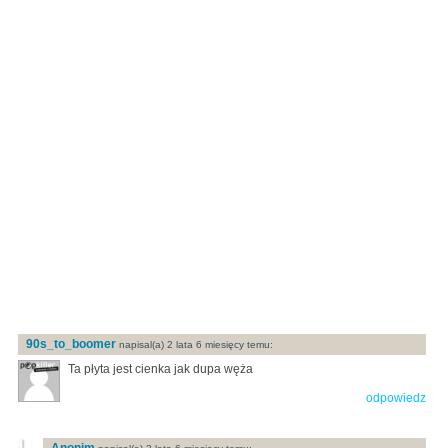
90s_to_boomer
napisal(a) 2 lata 6 miesięcy temu:
Ta płyta jest cienka jak dupa węża
odpowiedz