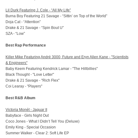
Lil Durk Featuring J. Cole - “All My Life”
Burna Boy Featuring 21 Savage - “Sittin’ on Top of the World”
Doja Cat - “Attention”
Drake & 21 Savage - “Spin Bout U”
SZA - “Low”
Best Rap Performance
Killer Mike Featuring André 3000, Future and Eryn Allen Kane - "Scientists
& Engineers"
Baby Keem Featuring Kendrick Lamar - "The Hillbillies"
Black Thought - "Love Letter"
Drake & 21 Savage - "Rich Flex"
Coi Learay - "Players"
Best R&B Album
Victoria Monét - Jaguar II
Babyface - Girls Night Out
Coco Jones - What I Didn’t Tell You (Deluxe)
Emily King - Special Occasion
Summer Walker - Clear 2: Soft Life EP