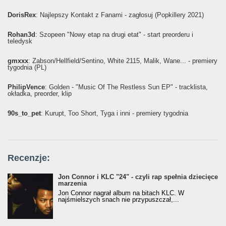
DorisRex
: Najlepszy Kontakt z Fanami - zagłosuj (Popkillery 2021)
Rohan3d
: Szopeen "Nowy etap na drugi etat" - start preorderu i
teledysk
gmxxx
: Żabson/Hellfield/Sentino, White 2115, Malik, Wane... - premiery
tygodnia (PL)
PhilipVence
: Golden - "Music Of The Restless Sun EP" - tracklista,
okładka, preorder, klip
90s_to_pet
: Kurupt, Too Short, Tyga i inni - premiery tygodnia
Recenzje:
Jon Connor i KLC "24" - czyli rap spełnia dziecięce
marzenia
Jon Connor nagrał album na bitach KLC. W
najśmielszych snach nie przypuszczał,...