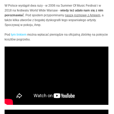
W Polsce wystąpił dwa razy - w 2006 na Summer Of Music Festival i w
2018 na festiwalu World Wide Warsaw -
wtedy też udało nam się z nim
porozmawiać
. Pod spodem przypominamy
naszą rozmowę z Ampem
, a
także kilka utworów z bogatej dyskografii tego wspaniałego artysty.
Spoczywaj w pokoju, Amp.
Pod
tym linkiem
można wpłacać pieniądze na oficjalną zbiórkę na pokrycie
kosztów pogrzebu.
Amp Fiddler - interview: on teaching J Dilla how to use
MPC; touring with George Clinton; Prince
Amp Fiddler - Dreamin'