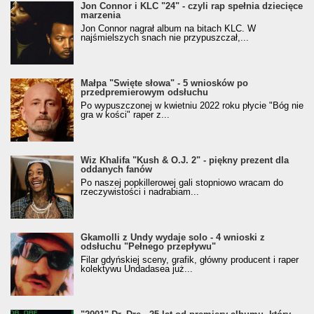
Jon Connor i KLC "24" - czyli rap spełnia dziecięce
marzenia
Jon Connor nagrał album na bitach KLC. W
najśmielszych snach nie przypuszczał,...
Małpa "Święte słowa" - 5 wniosków po
przedpremierowym odsłuchu
Po wypuszczonej w kwietniu 2022 roku płycie "Bóg nie
gra w kości" raper z...
Wiz Khalifa "Kush & O.J. 2" - piękny prezent dla
oddanych fanów
Po naszej popkillerowej gali stopniowo wracam do
rzeczywistości i nadrabiam...
Gkamolli z Undy wydaje solo - 4 wnioski z
odsłuchu "Pełnego przepływu"
Filar gdyńskiej sceny, grafik, główny producent i raper
kolektywu Undadasea już...