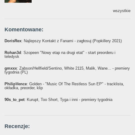
wszystkie
Komentowane:
DorisRex
: Najlepszy Kontakt z Fanami - zagłosuj (Popkillery 2021)
Rohan3d
: Szopeen "Nowy etap na drugi etat" - start preorderu i
teledysk
gmxxx
: Żabson/Hellfield/Sentino, White 2115, Malik, Wane... - premiery
tygodnia (PL)
PhilipVence
: Golden - "Music Of The Restless Sun EP" - tracklista,
okładka, preorder, klip
90s_to_pet
: Kurupt, Too Short, Tyga i inni - premiery tygodnia
Recenzje: