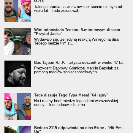
także
Takiego starcia na warszawskiej scenie nie było od
wielu lat - Tede zdissował...
Wini odpowiada Tedemu 5-minutowym dissem
"Przytul Jacka"
Wydawało się, że jedyną reakcją Winiego na diss
Tedego będzie film z...
Bas Tajpan R.I.P. - artysta odszedł w wieku 47 lat
Prezydent Dąbrowy Górniczej Marcin Bazylak za
pomocą mediów społecznościowych...
Tede dissuje Tego Typa Mesa! "64 lajny"
No i mamy beef między legendami warszawskiej
sceny - Tede odpowiedział na...
Bedoes 2115 odpowiada na diss Eripe - "Hit Em
Up"