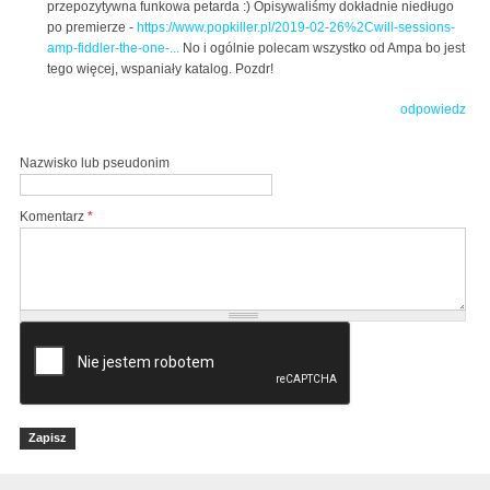
przepozytywna funkowa petarda :) Opisywaliśmy dokładnie niedługo
po premierze -
https://www.popkiller.pl/2019-02-26%2Cwill-sessions-
amp-fiddler-the-one-...
No i ogólnie polecam wszystko od Ampa bo jest
tego więcej, wspaniały katalog. Pozdr!
odpowiedz
Nazwisko lub pseudonim
Komentarz
*