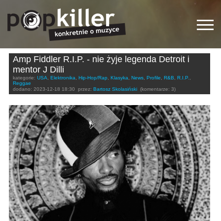
Amp Fiddler R.I.P. - nie żyje legenda Detroit i
mentor J Dilli
kategorie:
USA
,
Elektronika
,
Hip-Hop/Rap
,
Klasyka
,
News
,
Profile
,
R&B
,
R.I.P.
,
Reggae
dodano:
2023-12-18 18:30
przez:
Bartosz Skolasiński
(komentarze: 3)