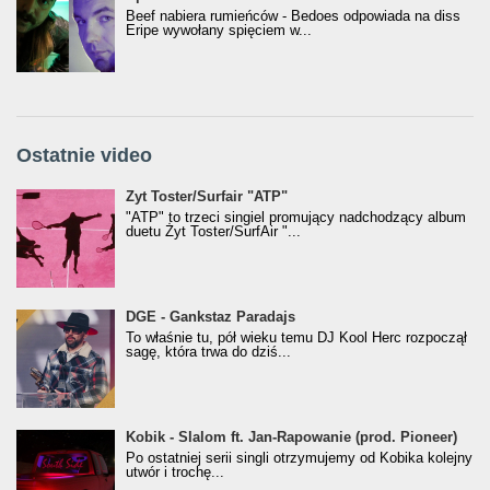
Beef nabiera rumieńców - Bedoes odpowiada na diss
Eripe wywołany spięciem w...
Ostatnie video
Żyt Toster/SurfAir - ATP VIDEO
Żyt Toster/Surfair "ATP"
"ATP" to trzeci singiel promujący nadchodzący album
duetu Żyt Toster/SurfAir "...
donGURALesko z nagrodą za
DGE - Gankstaz Paradajs
Klasyczny/Trueschoolowy Album Roku
To właśnie tu, pół wieku temu DJ Kool Herc rozpoczął
(Popkillery 2023)
sagę, która trwa do dziś...
Kobik - Slalom ft. Jan-Rapowanie (prod. Pioneer)
Kobik - Slalom ft. Jan-Rapowanie (prod. Pioneer)
[Official Music Visualiser]
Po ostatniej serii singli otrzymujemy od Kobika kolejny
utwór i trochę...