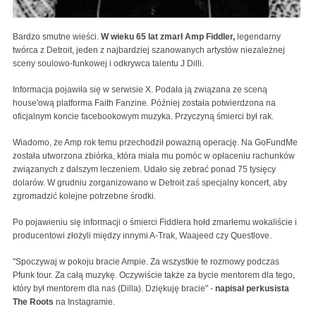
Bardzo smutne wieści.
W wieku 65 lat zmarł Amp Fiddler,
legendarny
twórca z Detroit, jeden z najbardziej szanowanych artystów niezależnej
sceny soulowo-funkowej i odkrywca talentu J Dilli.
Informacja pojawiła się w serwisie X. Podała ją związana ze sceną
house'ową platforma Faith Fanzine. Później została potwierdzona na
oficjalnym koncie facebookowym muzyka. Przyczyną śmierci był rak.
Wiadomo, że Amp rok temu przechodził poważną operację. Na GoFundMe
została utworzona zbiórka, która miała mu pomóc w opłaceniu rachunków
związanych z dalszym leczeniem. Udało się zebrać ponad 75 tysięcy
dolarów. W grudniu zorganizowano w Detroit zaś specjalny koncert, aby
zgromadzić kolejne potrzebne środki.
Po pojawieniu się informacji o śmierci Fiddlera hołd zmarłemu wokaliście i
producentowi złożyli między innymi A-Trak, Waajeed czy Questlove.
"Spoczywaj w pokoju bracie Ampie. Za wszystkie te rozmowy podczas
Pfunk tour. Za całą muzykę. Oczywiście także za bycie mentorem dla tego,
który był mentorem dla nas (Dilla). Dziękuję bracie" -
napisał perkusista
The Roots
na Instagramie.