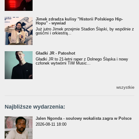
Jimek zdradza kulisy "Historii Polskiego Hip-
Jimek zdradza kulisy "Historii Polskiego Hip-
Hopu" - wywiad
Hopu" - wywiad
Już jutro Jimek przejmie Stadion Śląski, by wspólnie z
gośćmi i orkiestrą...
Gładki JR - Patoshot
Gładki JR - Patoshot
Gładki JR to 21-letni raper z Dolnego Śląska i nowy
członek wytwórni TiW Music...
wszystkie
Najbliższe wydarzenia:
Jalen Ngonda - soulowy wokalista zagra w Polsce
2026-08-11 18:00