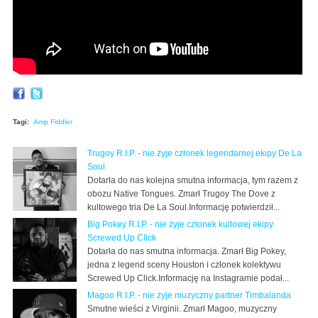
Tagi:
Amp Fiddler
Trugoy R.I.P. - nie żyje członek legendarnej ekipy De La
Soul
Dotarła do nas kolejna smutna informacja, tym razem z
obozu Native Tongues. Zmarł Trugoy The Dove z
kultowego tria De La Soul.Informację potwierdził...
Big Pokey R.I.P. - nie żyje członek kultowej ekipy
Screwed Up Click
Dotarła do nas smutna informacja. Zmarł Big Pokey,
jedna z legend sceny Houston i członek kolektywu
Screwed Up Click.Informację na Instagramie podał...
Magoo R.I.P. - nie żyje muzyczny partner Timbalanda
Smutne wieści z Virginii. Zmarł Magoo, muzyczny