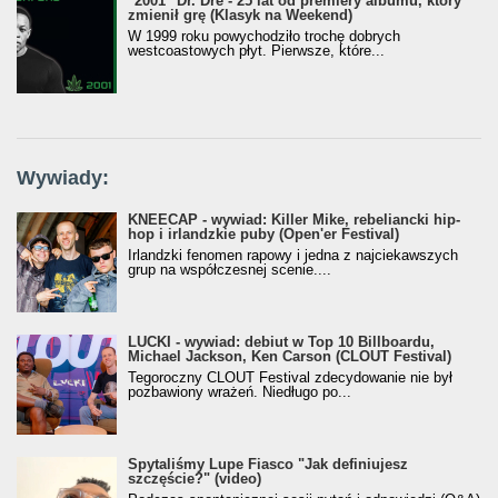
"2001" Dr. Dre - 25 lat od premiery albumu, który
zmienił grę (Klasyk na Weekend)
W 1999 roku powychodziło trochę dobrych
westcoastowych płyt. Pierwsze, które...
Wywiady:
KNEECAP - wywiad: Killer Mike, rebeliancki hip-
hop i irlandzkie puby (Open'er Festival)
Irlandzki fenomen rapowy i jedna z najciekawszych
grup na współczesnej scenie....
LUCKI - wywiad: debiut w Top 10 Billboardu,
Michael Jackson, Ken Carson (CLOUT Festival)
Tegoroczny CLOUT Festival zdecydowanie nie był
pozbawiony wrażeń. Niedługo po...
Spytaliśmy Lupe Fiasco "Jak definiujesz
szczęście?" (video)