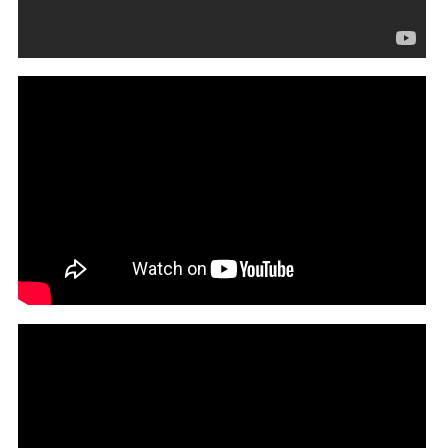
Amp Fiddler - Return Of The Ghetto Fly ft. J Dilla, T3 &
Neco Redd
Will Sessions & Amp Fiddler "Reconcile"