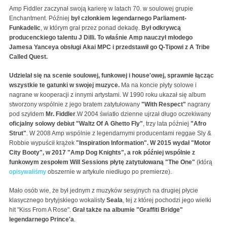
Amp Fiddler zaczynał swoją karierę w latach 70. w soulowej grupie
Enchantment. Później
był członkiem legendarnego Parliament-
Funkadelic
, w którym grał przez ponad dekadę.
Był odkrywcą
producenckiego talentu J Dilli. To właśnie Amp nauczył młodego
Jamesa Yanceya obsługi Akai MPC i przedstawił go Q-Tipowi z A Tribe
Called Quest.
Udzielał się na scenie soulowej, funkowej i house'owej, sprawnie łącząc
wszystkie te gatunki w swojej muzyce.
Ma na koncie płyty solowe i
nagrane w kooperacji z innymi artystami. W 1990 roku ukazał się album
stworzony wspólnie z jego bratem zatytułowany
"With Respect"
nagrany
pod szyldem
Mr. Fiddler
.W 2004 światło dzienne ujrzał długo oczekiwany
oficjalny solowy debiut
"Waltz Of A Ghetto Fly"
, trzy lata później
"Afro
Strut"
. W 2008 Amp wspólnie z legendarnymi producentami reggae Sly &
Robbie wypuścił krążek
"Inspiration Information". W 2015 wydał "Motor
City Booty", w 2017 "Amp Dog Knights", a rok później wspólnie z
funkowym zespołem Will Sessions płytę zatytułowaną "The One"
(którą
opisywaliśmy
obszernie w artykule niedługo po premierze).
Mało osób wie, że był jednym z muzyków sesyjnych na drugiej płycie
klasycznego brytyjskiego wokalisty
Seala
, tej z której pochodzi jego wielki
hit "Kiss From A Rose".
Grał także na albumie "Graffiti Bridge"
legendarnego Prince'a
.