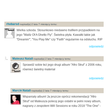
rhobarsd
napisal(a) 2 lata 7 miesięcy temu:
Wielka szkoda. Stosunkowo niedawno trafiłem przypadkiem na
jego "Waltz Of A Ghetto Fly". Świetna płyta. Kawałki takie jak
"Dreamin'", "You Play Me" czy "Faith" regularnie na odsłuchu. RIP
odpowiedz
Mateusz Natali
napisal(a) 2 lata 7 miesięcy temu:
Sprawdź sobie też jego drugi album "Afro Strut" z 2006 roku,
również świetny materiał
odpowiedz
Marcin Natali
napisal(a) 2 lata 7 miesięcy temu:
Wspaniały album! Ja jeszcze oprócz rekomendacji "Afro
Strut" od Mateusza polecę jego ostatni w pełni nowy album,
nagrany z zespołem Will Sessions w roku 2018 "The One" -