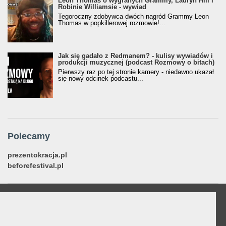
Leon Thomas o wygranych Grammy, Lauryn Hill i
Robinie Williamsie - wywiad
Tegoroczny zdobywca dwóch nagród Grammy Leon
Thomas w popkillerowej rozmowie!...
Jak się gadało z Redmanem? - kulisy wywiadów i
produkcji muzycznej (podcast Rozmowy o bitach)
Pierwszy raz po tej stronie kamery - niedawno ukazał
się nowy odcinek podcastu...
Polecamy
prezentokracja.pl
beforefestival.pl