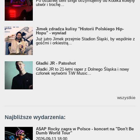
Po ostatniej serii singli otrzymujemy od Kobika kolejny
utwór i trochę...
Jimek zdradza kulisy "Historii Polskiego Hip-
Jimek zdradza kulisy "Historii Polskiego Hip-
Hopu" - wywiad
Hopu" - wywiad
Już jutro Jimek przejmie Stadion Śląski, by wspólnie z
gośćmi i orkiestrą...
Gładki JR - Patoshot
Gładki JR - Patoshot
Gładki JR to 21-letni raper z Dolnego Śląska i nowy
członek wytwórni TiW Music...
wszystkie
Najbliższe wydarzenia:
A$AP Rocky zagra w Polsce - koncert na "Don't Be
Dumb World Tour"
2026-09-13 18:00