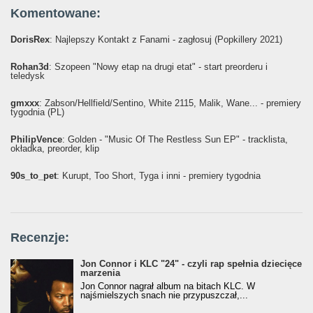
Komentowane:
DorisRex
: Najlepszy Kontakt z Fanami - zagłosuj (Popkillery 2021)
Rohan3d
: Szopeen "Nowy etap na drugi etat" - start preorderu i
teledysk
gmxxx
: Żabson/Hellfield/Sentino, White 2115, Malik, Wane... - premiery
tygodnia (PL)
PhilipVence
: Golden - "Music Of The Restless Sun EP" - tracklista,
okładka, preorder, klip
90s_to_pet
: Kurupt, Too Short, Tyga i inni - premiery tygodnia
Recenzje:
Jon Connor i KLC "24" - czyli rap spełnia dziecięce
marzenia
Jon Connor nagrał album na bitach KLC. W
najśmielszych snach nie przypuszczał,...