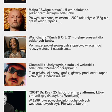
Małpa "Święte słowa" - 5 wniosków po
przedpremierowym odsłuchu
Po wypuszczonej w kwietniu 2022 roku płycie "Bóg nie
gra w kości" raper z...
Wiz Khalifa "Kush & O.J. 2" - piękny prezent dla
oddanych fanów
Po naszej popkillerowej gali stopniowo wracam do
rzeczywistości i nadrabiam...
Gkamolli z Undy wydaje solo - 4 wnioski z
odsłuchu "Pełnego przepływu"
Filar gdyńskiej sceny, grafik, główny producent i raper
kolektywu Undadasea już...
"2001" Dr. Dre - 25 lat od premiery albumu, który
zmienił grę (Klasyk na Weekend)
W 1999 roku powychodziło trochę dobrych
westcoastowych płyt. Pierwsze, które...