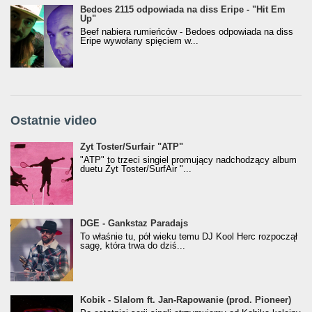
Bedoes 2115 odpowiada na diss Eripe - "Hit Em
Up"
Beef nabiera rumieńców - Bedoes odpowiada na diss
Eripe wywołany spięciem w...
Ostatnie video
Żyt Toster/SurfAir - ATP VIDEO
Żyt Toster/Surfair "ATP"
"ATP" to trzeci singiel promujący nadchodzący album
duetu Żyt Toster/SurfAir "...
donGURALesko z nagrodą za
DGE - Gankstaz Paradajs
Klasyczny/Trueschoolowy Album Roku
To właśnie tu, pół wieku temu DJ Kool Herc rozpoczął
(Popkillery 2023)
sagę, która trwa do dziś...
Kobik - Slalom ft. Jan-Rapowanie (prod. Pioneer)
Kobik - Slalom ft. Jan-Rapowanie (prod. Pioneer)
[Official Music Visualiser]