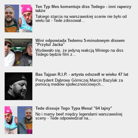
Ten Typ Mes komentuje diss Tedego - inni raperzy
także
Takiego starcia na warszawskiej scenie nie było od
wielu lat - Tede zdissował...
Wini odpowiada Tedemu 5-minutowym dissem
"Przytul Jacka"
Wydawało się, że jedyną reakcją Winiego na diss
Tedego będzie film z...
Bas Tajpan R.I.P. - artysta odszedł w wieku 47 lat
Prezydent Dąbrowy Górniczej Marcin Bazylak za
pomocą mediów społecznościowych...
Tede dissuje Tego Typa Mesa! "64 lajny"
No i mamy beef między legendami warszawskiej
sceny - Tede odpowiedział na...