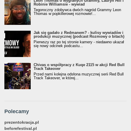
Leon Thomas o wygranych Grammy, Lauryn Hill i
Robinie Williamsie - wywiad
Tegoroczny zdobywca dwóch nagród Grammy Leon
Thomas w popkillerowej rozmowie!...
Jak się gadało z Redmanem? - kulisy wywiadów i
produkcji muzycznej (podcast Rozmowy o bitach)
Pierwszy raz po tej stronie kamery - niedawno ukazał
się nowy odcinek podcastu...
Chivas o współpracy z Kuqe 2115 w akcji Red Bull
Track Takeover
Przed nami kolejna odsłona muzycznej serii Red Bull
Track Takeover, w której...
Polecamy
prezentokracja.pl
beforefestival.pl