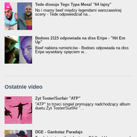
Tede dissuje Tego Typa Mesa! "64 lajny"
No i mamy beef między legendami warszawskiej
sceny - Tede odpowiedział na...
Bedoes 2115 odpowiada na diss Eripe - "Hit Em
Up"
Beef nabiera rumieńców - Bedoes odpowiada na diss
Eripe wywołany spięciem w...
Ostatnie video
Żyt Toster/SurfAir - ATP VIDEO
Żyt Toster/Surfair "ATP"
"ATP" to trzeci singiel promujący nadchodzący album
duetu Żyt Toster/SurfAir "...
donGURALesko z nagrodą za
DGE - Gankstaz Paradajs
Klasyczny/Trueschoolowy Album Roku