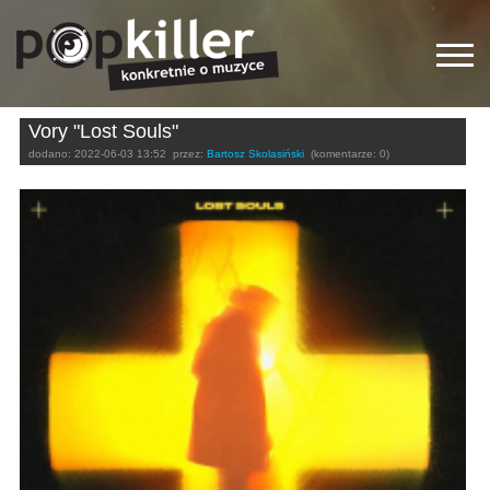
Vory "Lost Souls"
dodano:
2022-06-03 13:52
przez:
Bartosz Skolasiński
(komentarze: 0)