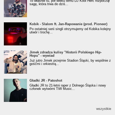
To właśnie tu, pół wieku temu DJ Kool Herc rozpoczął
(Popkillery 2023)
sagę, która trwa do dziś...
Kobik - Slalom ft. Jan-Rapowanie (prod. Pioneer)
Kobik - Slalom ft. Jan-Rapowanie (prod. Pioneer)
[Official Music Visualiser]
Po ostatniej serii singli otrzymujemy od Kobika kolejny
utwór i trochę...
Jimek zdradza kulisy "Historii Polskiego Hip-
Jimek zdradza kulisy "Historii Polskiego Hip-
Hopu" - wywiad
Hopu" - wywiad
Już jutro Jimek przejmie Stadion Śląski, by wspólnie z
gośćmi i orkiestrą...
Gładki JR - Patoshot
Gładki JR - Patoshot
Gładki JR to 21-letni raper z Dolnego Śląska i nowy
członek wytwórni TiW Music...
wszystkie