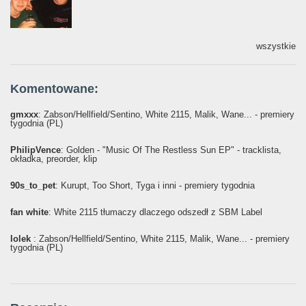
wszystkie
Komentowane:
gmxxx
: Żabson/Hellfield/Sentino, White 2115, Malik, Wane... - premiery
tygodnia (PL)
PhilipVence
: Golden - "Music Of The Restless Sun EP" - tracklista,
okładka, preorder, klip
90s_to_pet
: Kurupt, Too Short, Tyga i inni - premiery tygodnia
fan white
: White 2115 tłumaczy dlaczego odszedł z SBM Label
lolek
: Żabson/Hellfield/Sentino, White 2115, Malik, Wane... - premiery
tygodnia (PL)