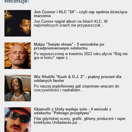
Recenzje:
Jon Connor i KLC "24" - czyli rap spełnia dziecięce
marzenia
Jon Connor nagrał album na bitach KLC. W
najśmielszych snach nie przypuszczał,...
Małpa "Święte słowa" - 5 wniosków po
przedpremierowym odsłuchu
Po wypuszczonej w kwietniu 2022 roku płycie "Bóg nie
gra w kości" raper z...
Wiz Khalifa "Kush & O.J. 2" - piękny prezent dla
oddanych fanów
Po naszej popkillerowej gali stopniowo wracam do
rzeczywistości i nadrabiam...
Gkamolli z Undy wydaje solo - 4 wnioski z
odsłuchu "Pełnego przepływu"
Filar gdyńskiej sceny, grafik, główny producent i raper
kolektywu Undadasea już...