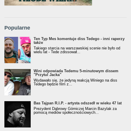
Popularne
Ten Typ Mes komentuje diss Tedego - inni raperzy
także
Takiego starcia na warszawskiej scenie nie było od
wielu lat - Tede zdissował...
Wini odpowiada Tedemu 5-minutowym dissem
"Przytul Jacka"
Wydawało się, że jedyną reakcją Winiego na diss
Tedego będzie film z...
Bas Tajpan R.I.P. - artysta odszedł w wieku 47 lat
Prezydent Dąbrowy Górniczej Marcin Bazylak za
pomocą mediów społecznościowych...