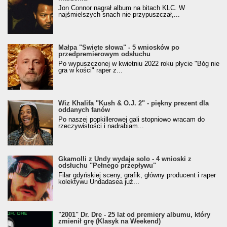
Jon Connor nagrał album na bitach KLC. W
najśmielszych snach nie przypuszczał,...
Małpa "Święte słowa" - 5 wniosków po
przedpremierowym odsłuchu
Po wypuszczonej w kwietniu 2022 roku płycie "Bóg nie
gra w kości" raper z...
Wiz Khalifa "Kush & O.J. 2" - piękny prezent dla
oddanych fanów
Po naszej popkillerowej gali stopniowo wracam do
rzeczywistości i nadrabiam...
Gkamolli z Undy wydaje solo - 4 wnioski z
odsłuchu "Pełnego przepływu"
Filar gdyńskiej sceny, grafik, główny producent i raper
kolektywu Undadasea już...
"2001" Dr. Dre - 25 lat od premiery albumu, który
zmienił grę (Klasyk na Weekend)