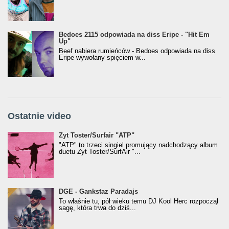
Bedoes 2115 odpowiada na diss Eripe - "Hit Em
Up"
Beef nabiera rumieńców - Bedoes odpowiada na diss
Eripe wywołany spięciem w...
Ostatnie video
Żyt Toster/SurfAir - ATP VIDEO
Żyt Toster/Surfair "ATP"
"ATP" to trzeci singiel promujący nadchodzący album
duetu Żyt Toster/SurfAir "...
donGURALesko z nagrodą za
DGE - Gankstaz Paradajs
Klasyczny/Trueschoolowy Album Roku
To właśnie tu, pół wieku temu DJ Kool Herc rozpoczął
(Popkillery 2023)
sagę, która trwa do dziś...