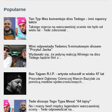
Popularne
Ten Typ Mes komentuje diss Tedego - inni raperzy
także
Takiego starcia na warszawskiej scenie nie było od
wielu lat - Tede zdissował...
Wini odpowiada Tedemu 5-minutowym dissem
"Przytul Jacka"
Wydawało się, że jedyną reakcją Winiego na diss
Tedego będzie film z...
Bas Tajpan R.I.P. - artysta odszedł w wieku 47 lat
Prezydent Dąbrowy Górniczej Marcin Bazylak za
pomocą mediów społecznościowych...
Tede dissuje Tego Typa Mesa! "64 lajny"
No i mamy beef między legendami warszawskiej
sceny - Tede odpowiedział na...