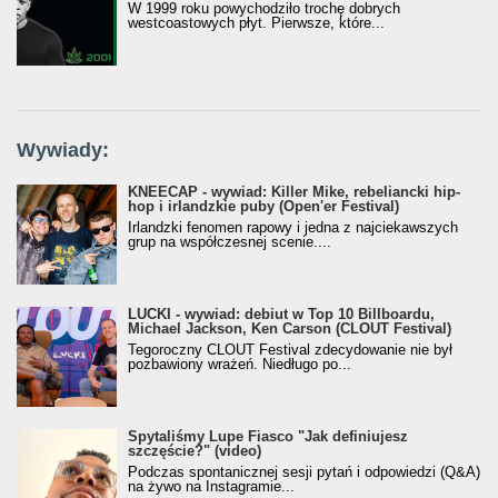
W 1999 roku powychodziło trochę dobrych
westcoastowych płyt. Pierwsze, które...
Wywiady:
KNEECAP - wywiad: Killer Mike, rebeliancki hip-
hop i irlandzkie puby (Open'er Festival)
Irlandzki fenomen rapowy i jedna z najciekawszych
grup na współczesnej scenie....
LUCKI - wywiad: debiut w Top 10 Billboardu,
Michael Jackson, Ken Carson (CLOUT Festival)
Tegoroczny CLOUT Festival zdecydowanie nie był
pozbawiony wrażeń. Niedługo po...
Spytaliśmy Lupe Fiasco "Jak definiujesz
szczęście?" (video)
Podczas spontanicznej sesji pytań i odpowiedzi (Q&A)
na żywo na Instagramie...