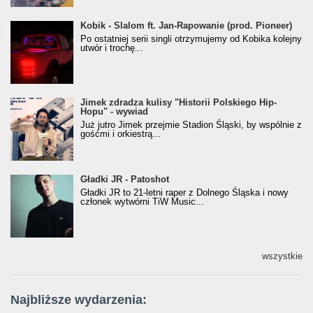
Kobik - Slalom ft. Jan-Rapowanie (prod. Pioneer)
Kobik - Slalom ft. Jan-Rapowanie (prod. Pioneer)
[Official Music Visualiser]
Po ostatniej serii singli otrzymujemy od Kobika kolejny
utwór i trochę...
Jimek zdradza kulisy "Historii Polskiego Hip-
Jimek zdradza kulisy "Historii Polskiego Hip-
Hopu" - wywiad
Hopu" - wywiad
Już jutro Jimek przejmie Stadion Śląski, by wspólnie z
gośćmi i orkiestrą...
Gładki JR - Patoshot
Gładki JR - Patoshot
Gładki JR to 21-letni raper z Dolnego Śląska i nowy
członek wytwórni TiW Music...
wszystkie
Najbliższe wydarzenia: