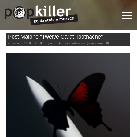
Post Malone "Twelve Carat Toothache"
dodano:
2022-06-03 13:50
przez:
Bartosz Skolasiński
(komentarze: 0)