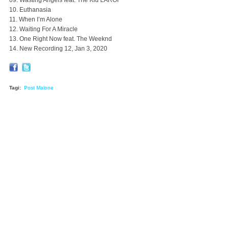
09. Wasting Angels feat. The Kid LAROI
10. Euthanasia
11. When I’m Alone
12. Waiting For A Miracle
13. One Right Now feat. The Weeknd
14. New Recording 12, Jan 3, 2020
Tagi:
Post Malone