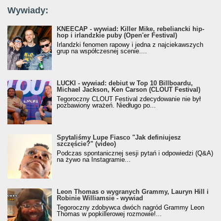
Wywiady:
KNEECAP - wywiad: Killer Mike, rebeliancki hip-
hop i irlandzkie puby (Open'er Festival)
Irlandzki fenomen rapowy i jedna z najciekawszych
grup na współczesnej scenie....
LUCKI - wywiad: debiut w Top 10 Billboardu,
Michael Jackson, Ken Carson (CLOUT Festival)
Tegoroczny CLOUT Festival zdecydowanie nie był
pozbawiony wrażeń. Niedługo po...
Spytaliśmy Lupe Fiasco "Jak definiujesz
szczęście?" (video)
Podczas spontanicznej sesji pytań i odpowiedzi (Q&A)
na żywo na Instagramie...
Leon Thomas o wygranych Grammy, Lauryn Hill i
Robinie Williamsie - wywiad
Tegoroczny zdobywca dwóch nagród Grammy Leon
Thomas w popkillerowej rozmowie!...