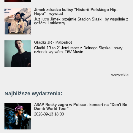
Jimek zdradza kulisy "Historii Polskiego Hip-
Jimek zdradza kulisy "Historii Polskiego Hip-
Hopu" - wywiad
Hopu" - wywiad
Już jutro Jimek przejmie Stadion Śląski, by wspólnie z
gośćmi i orkiestrą...
Gładki JR - Patoshot
Gładki JR - Patoshot
Gładki JR to 21-letni raper z Dolnego Śląska i nowy
członek wytwórni TiW Music...
wszystkie
Najbliższe wydarzenia:
A$AP Rocky zagra w Polsce - koncert na "Don't Be
Dumb World Tour"
2026-09-13 18:00