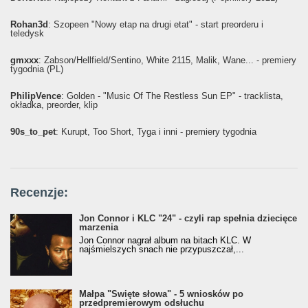
Rohan3d
: Szopeen "Nowy etap na drugi etat" - start preorderu i
teledysk
gmxxx
: Żabson/Hellfield/Sentino, White 2115, Malik, Wane... - premiery
tygodnia (PL)
PhilipVence
: Golden - "Music Of The Restless Sun EP" - tracklista,
okładka, preorder, klip
90s_to_pet
: Kurupt, Too Short, Tyga i inni - premiery tygodnia
Recenzje:
Jon Connor i KLC "24" - czyli rap spełnia dziecięce
marzenia
Jon Connor nagrał album na bitach KLC. W
najśmielszych snach nie przypuszczał,...
Małpa "Święte słowa" - 5 wniosków po
przedpremierowym odsłuchu