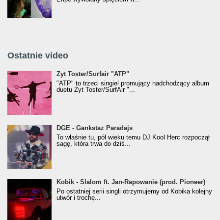
Ostatnie video
Żyt Toster/SurfAir - ATP VIDEO
Żyt Toster/Surfair "ATP"
"ATP" to trzeci singiel promujący nadchodzący album
duetu Żyt Toster/SurfAir "...
donGURALesko z nagrodą za
DGE - Gankstaz Paradajs
Klasyczny/Trueschoolowy Album Roku
To właśnie tu, pół wieku temu DJ Kool Herc rozpoczął
(Popkillery 2023)
sagę, która trwa do dziś...
Kobik - Slalom ft. Jan-Rapowanie (prod. Pioneer)
Kobik - Slalom ft. Jan-Rapowanie (prod. Pioneer)
[Official Music Visualiser]
Po ostatniej serii singli otrzymujemy od Kobika kolejny
utwór i trochę...