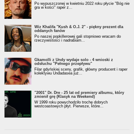
Po wypuszczonej w kwietniu 2022 roku płycie "Bóg nie
gra w kości" raper z...
Wiz Khalifa "Kush & O.J. 2" - piękny prezent dla
oddanych fanów
Po naszej popkillerowej gali stopniowo wracam do
rzeczywistości i nadrabiam...
Gkamolli z Undy wydaje solo - 4 wnioski z
odsłuchu "Pełnego przepływu"
Filar gdyńskiej sceny, grafik, główny producent i raper
kolektywu Undadasea już...
"2001" Dr. Dre - 25 lat od premiery albumu, który
zmienił grę (Klasyk na Weekend)
W 1999 roku powychodziło trochę dobrych
westcoastowych płyt. Pierwsze, które...