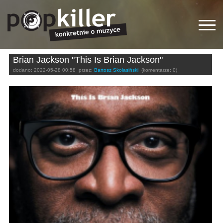
Brian Jackson "This Is Brian Jackson"
dodano:
2022-05-28 00:58
przez:
Bartosz Skolasiński
(komentarze: 0)