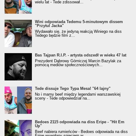
wielu lat - Tede zdissował...
Wini odpowiada Tedemu 5-minutowym dissem
"Przytul Jacka"
Wydawało się, że jedyną reakcją Winiego na diss
Tedego będzie film z...
Bas Tajpan R.I.P. - artysta odszedł w wieku 47 lat
Prezydent Dąbrowy Górniczej Marcin Bazylak za
pomocą mediów społecznościowych...
Tede dissuje Tego Typa Mesa! "64 lajny"
No i mamy beef między legendami warszawskiej
sceny - Tede odpowiedział na...
Bedoes 2115 odpowiada na diss Eripe - "Hit Em
Up"
Beef nabiera rumieńców - Bedoes odpowiada na diss
Eripe wywołany spięciem w...