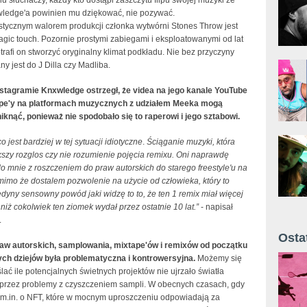
wledge'a powinien mu dziękować, nie pozywać.
stycznym walorem produkcji członka wytwórni Stones Throw jest
agic touch. Pozornie prostymi zabiegami i eksploatowanymi od lat
trafi on stworzyć oryginalny klimat podkładu. Nie bez przyczyny
y jest do J Dilla czy Madliba.
nstagramie Knxwledge ostrzegł, że videa na jego kanale YouTube
ape'y na platformach muzycznych z udziałem Meeka mogą
niknąć, ponieważ nie spodobało się to raperowi i jego sztabowi.
 jest bardziej w tej sytuacji idiotyczne
.
Ściąganie muzyki, która
kszy rozglos czy nie rozumienie pojęcia remixu. Oni naprawdę
 do mnie z roszczeniem do praw autorskich do starego freestyle'u na
 mimo że dostalem pozwolenie na użycie od człowieka, który to
edyny sensowny powód jaki widzę to to, że ten 1 remix miał więcej
niż cokolwiek ten ziomek wydał przez ostatnie 10 lat.”
- napisał
.
Osta
aw autorskich, samplowania, mixtape'ów i remixów od początku
Żyt 
ch dziejów była problematyczna i kontrowersyjna.
Możemy się
lać ile potencjalnych świetnych projektów nie ujrzało światła
przez problemy z czyszczeniem sampli. W obecnych czasach, gdy
t m.in. o NFT, które w mocnym uproszczeniu odpowiadają za