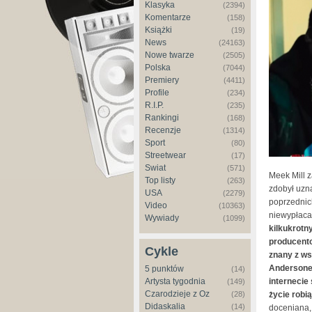
Klasyka
(2394)
Komentarze
(158)
Książki
(19)
News
(24163)
Nowe twarze
(2505)
Polska
(7044)
Premiery
(4411)
Profile
(234)
R.I.P.
(235)
Rankingi
(168)
Recenzje
(1314)
Sport
(80)
Streetwear
(17)
Świat
(571)
Meek Mill z
Top listy
(263)
zdobył uzn
USA
(2279)
poprzednich
Video
(10363)
niewypłaca
Wywiady
(1099)
kilkukrotn
producento
Cykle
znany z w
Andersonem
5 punktów
(14)
internecie
Artysta tygodnia
(149)
Czarodzieje z Oz
życie robi
(28)
Didaskalia
(14)
doceniana, 