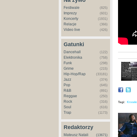
Na żywo
Festiwale
(825)
Imprezy
(601)
Koncerty
(1931)
Relacje
(366)
Video live
(426)
Gatunki
Dancehall
(122)
Elektronika
(758)
Funk
(298)
Grime
(215)
Hip-Hop/Rap
(33181)
Jazz
(374)
Pop
(645)
R&B
(891)
Reggae
(250)
Rock
(316)
Tagi:
Knxwl
Soul
(616)
Trap
(1173)
Redaktorzy
Mateusz Natali
(13671)