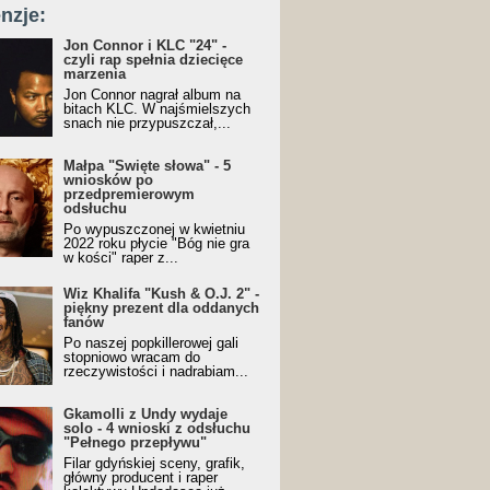
nzje:
Jon Connor i KLC "24" -
czyli rap spełnia dziecięce
marzenia
Jon Connor nagrał album na
bitach KLC. W najśmielszych
snach nie przypuszczał,...
Małpa "Święte słowa" - 5
wniosków po
przedpremierowym
odsłuchu
Po wypuszczonej w kwietniu
2022 roku płycie "Bóg nie gra
w kości" raper z...
Wiz Khalifa "Kush & O.J. 2" -
piękny prezent dla oddanych
fanów
Po naszej popkillerowej gali
stopniowo wracam do
rzeczywistości i nadrabiam...
Gkamolli z Undy wydaje
solo - 4 wnioski z odsłuchu
"Pełnego przepływu"
Filar gdyńskiej sceny, grafik,
główny producent i raper