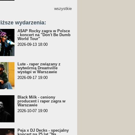
wszystkie
liższe wydarzenia:
A$AP Rocky zagra w Polsce
- koncert na "Don't Be Dumb
World Tour"
2026-09-13 18:00
Lute - raper związany z
wytwórnią Dreamville
wystąpi w Warszawie
2026-09-17 19:00
Black Milk - ceniony
producent i raper zagra w
Warszawie
2026-10-07 19:00
Peja x DJ Decks - specjalny
koncert na 25 lat "Na