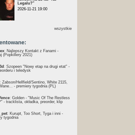
Legalu?"
2026-11-21 19:00
wszystkie
entowane:
ex
: Najlepszy Kontakt z Fanami -
j (Popkillery 2021)
3d
: Szopeen "Nowy etap na drugi etat" -
reorderu i teledysk
: Żabson/Hellfield/Sentino, White 2115,
Wane... - premiery tygodnia (PL)
Vence
: Golden - "Music Of The Restless
 - tracklista, okładka, preorder, klip
_pet
: Kurupt, Too Short, Tyga i inni -
ry tygodnia