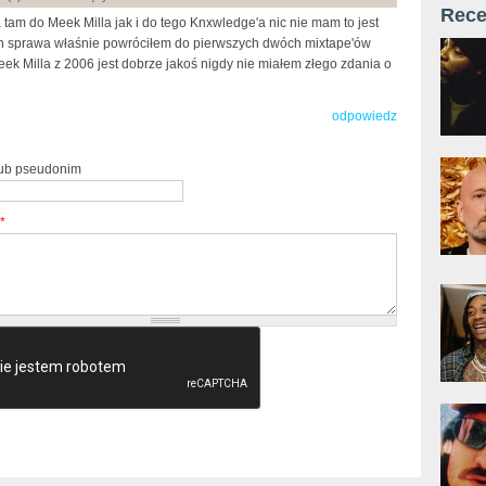
Rece
 tam do Meek Milla jak i do tego Knxwledge'a nic nie mam to jest
h sprawa właśnie powróciłem do pierwszych dwóch mixtape'ów
ek Milla z 2006 jest dobrze jakoś nigdy nie miałem złego zdania o
odpowiedz
lub pseudonim
*