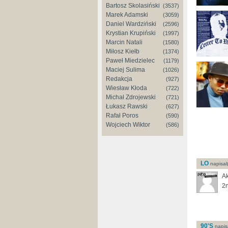
Bartosz Skolasiński
(3537)
Marek Adamski
(3059)
Daniel Wardziński
(2596)
Krystian Krupiński
(1997)
Marcin Natali
(1580)
Miłosz Kiełb
(1374)
Paweł Miedzielec
(1179)
Maciej Sulima
(1026)
Redakcja
(927)
Wiesław Kłoda
(722)
Michał Zdrojewski
(721)
Łukasz Rawski
(627)
Rafał Poros
(590)
Wojciech Wiktor
(586)
LO
napisal(
Ak
2n
90'S
napisa