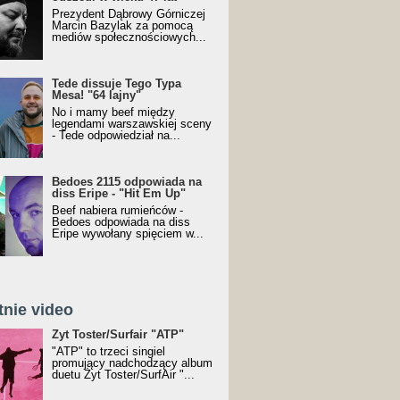
Prezydent Dąbrowy Górniczej
Marcin Bazylak za pomocą
mediów społecznościowych...
Tede dissuje Tego Typa
Mesa! "64 lajny"
No i mamy beef między
legendami warszawskiej sceny
- Tede odpowiedział na...
Bedoes 2115 odpowiada na
diss Eripe - "Hit Em Up"
Beef nabiera rumieńców -
Bedoes odpowiada na diss
Eripe wywołany spięciem w...
tnie video
Toster/SurfAir - ATP VIDEO
Żyt Toster/Surfair "ATP"
"ATP" to trzeci singiel
promujący nadchodzący album
duetu Żyt Toster/SurfAir "...