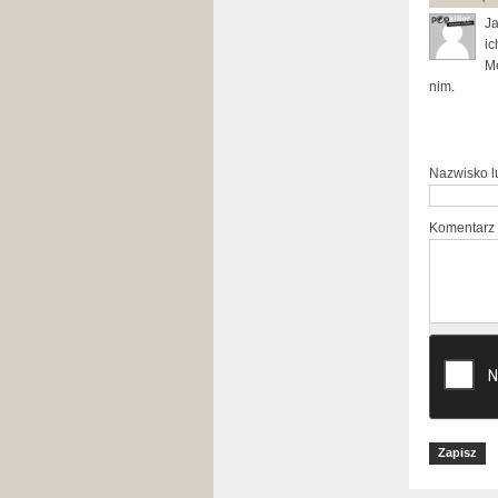
Ja
ic
Me
nim.
Nazwisko 
Komentarz