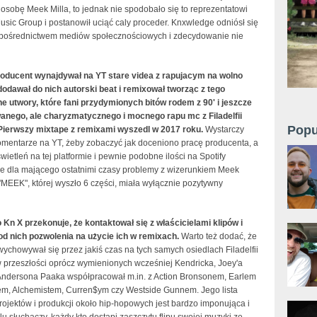
osobę Meek Milla, to jednak nie spodobało się to reprezentatowi
sic Group i postanowił uciąć caly proceder. Knxwledge odniósł się
 pośrednictwem mediów społecznościowych i zdecydowanie nie
oducent wynajdywał na YT stare videa z rapujacym na wolno
odawał do nich autorski beat i remixował tworząc z tego
e utwory, które fani przydymionych bitów rodem z 90' i jeszcze
wanego, ale charyzmatycznego i mocnego rapu mc z Filadelfii
Popu
. Pierwszy mixtape z remixami wyszedl w 2017 roku.
Wystarczy
omentarze na YT, żeby zobaczyć jak doceniono pracę producenta, a
wietleń na tej platformie i pewnie podobne ilości na Spotify
że dla mającego ostatnimi czasy problemy z wizerunkiem Meek
 "MEEK", której wyszło 6 części, miała wyłącznie pozytywny
Kn X przekonuje, że kontaktował się z właścicielami klipów i
od nich pozwolenia na użycie ich w remixach.
Warto też dodać, że
ychowywał się przez jakiś czas na tych samych osiedlach Filadelfii
w przeszłości oprócz wymienionych wcześniej Kendricka, Joey'a
Andersona Paaka współpracował m.in. z Action Bronsonem, Earlem
em, Alchemistem, Curren$ym czy Westside Gunnem. Jego lista
ojektów i produkcji około hip-hopowych jest bardzo imponująca i
u słuchaczy, każdy kto dostąpi zaszczytu flipu swojej muzyki ze