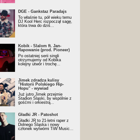
URALesko z nagrodą za
DGE - Gankstaz Paradajs
yczny/Trueschoolowy
To właśnie tu, pół wieku temu
m Roku (Popkillery 2023)
DJ Kool Herc rozpoczął sagę,
która trwa do dziś...
 - Slalom ft. Jan-
Kobik - Slalom ft. Jan-
wanie (prod. Pioneer)
Rapowanie (prod. Pioneer)
cial Music Visualiser]
Po ostatniej serii singli
otrzymujemy od Kobika
kolejny utwór i trochę...
k zdradza kulisy "Historii
Jimek zdradza kulisy
kiego Hip-Hopu" - wywiad
"Historii Polskiego Hip-
Hopu" - wywiad
Już jutro Jimek przejmie
Stadion Śląski, by wspólnie z
gośćmi i orkiestrą...
ki JR - Patoshot
Gładki JR - Patoshot
Gładki JR to 21-letni raper z
Dolnego Śląska i nowy
członek wytwórni TiW Music...