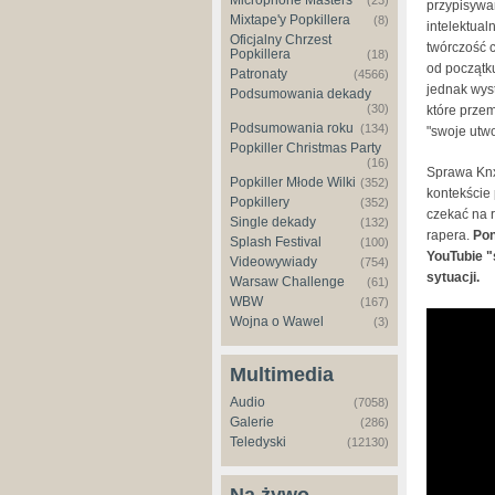
Microphone Masters
(23)
przypisywa
Mixtape'y Popkillera
(8)
intelektual
Oficjalny Chrzest
twórczość 
Popkillera
(18)
od początku
Patronaty
(4566)
jednak wyst
Podsumowania dekady
(30)
które prze
Podsumowania roku
(134)
"swoje utwo
Popkiller Christmas Party
(16)
Sprawa Knx
Popkiller Młode Wilki
(352)
kontekście 
Popkillery
(352)
czekać na r
Single dekady
(132)
rapera.
Pon
Splash Festival
(100)
YouTubie "
Videowywiady
(754)
sytuacji.
Warsaw Challenge
(61)
WBW
(167)
Wojna o Wawel
(3)
Multimedia
Audio
(7058)
Galerie
(286)
Teledyski
(12130)