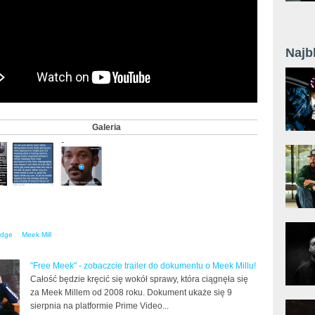
Najb
Galeria
edge
Meek Mill
"Free Meek" - zobaczcie trailer do dokumentu o Meek Millu!
Całość będzie kręcić się wokół sprawy, która ciągnęła się
za Meek Millem od 2008 roku. Dokument ukaże się 9
sierpnia na platformie Prime Video...