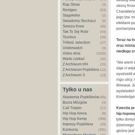
Rap Show
(3)
strony Knx
Rentgen
(53)
Charaktery
Stagekiller
(2)
jego tzw. m
Świadomy Słuchacz
(6)
efektami po
Świeża Krew
(55)
porównywan
Tak To Się Robi
(43)
Tourbus
(28)
Teraz na I
Trillest. selection
(17)
oraz mixt
Underwatch
(4)
niedługo z
Video dnia
(1520)
Warto czekać
(32)
“
Nie wiem co
Z Archiwum HH
(10)
daje ci wię
Z Archiwum Popkillera
(12)
wystrzelili
Z Archiwum S
(13)
rogu ulicy,
filmował. J
Tylko u nas
wyświetleń 
Knxwledge
Akademia Popkillerów
(65)
Burza Mózgów
(4)
Kwestia pr
Cali Trippin
(17)
Hip Hop Arena
hip-hopowy
(8)
Hip Hop Kemp
(308)
tylko domyś
Imprezy Popkillera
(29)
dziennego 
Konkursy
(201)
głośno jes