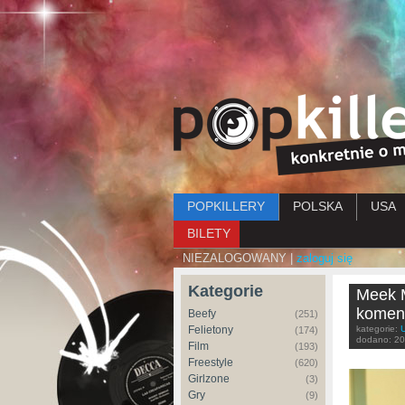
Menu główne
POPKILLERY
POLSKA
USA
BILETY
NIEZALOGOWANY |
zaloguj się
Kategorie
Meek M
komen
Beefy
(251)
Felietony
kategorie:
(174)
dodano:
20
Film
(193)
Freestyle
(620)
Girlzone
(3)
Gry
(9)