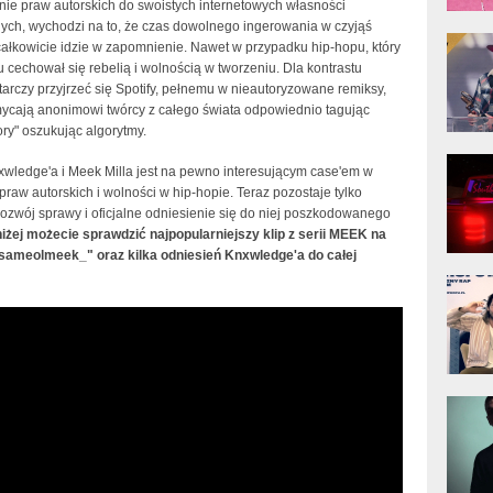
nie praw autorskich do swoistych internetowych własności
nych, wychodzi na to, że czas dowolnego ingerowania w czyjąś
donG
całkowicie idzie w zapomnienie. Nawet w przypadku hip-hopu, który
Klas
Albu
 cechował się rebelią i wolnością w tworzeniu. Dla kontrastu
arczy przyjrzeć się Spotify, pełnemu w nieautoryzowane remiksy,
mycają anonimowi twórcy z całego świata odpowiednio tagując
ry" oszukując algorytmy.
Kobik
wledge'a i Meek Milla jest na pewno interesującym case'em w
Rapo
[Offi
praw autorskich i wolności w hip-hopie. Teraz pozostaje tylko
ozwój sprawy i oficjalne odniesienie się do niej poszkodowanego
iżej możecie sprawdzić najpopularniejszy klip z serii MEEK na
sameolmeek_" oraz kilka odniesień Knxwledge'a do całej
Jime
Pols
Gład