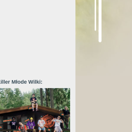
iller Młode Wilki: