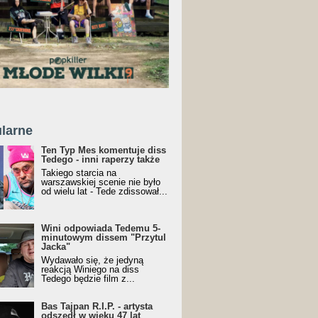
larne
Ten Typ Mes komentuje diss
Tedego - inni raperzy także
Takiego starcia na
warszawskiej scenie nie było
od wielu lat - Tede zdissował...
Wini odpowiada Tedemu 5-
minutowym dissem "Przytul
Jacka"
Wydawało się, że jedyną
reakcją Winiego na diss
Tedego będzie film z...
Bas Tajpan R.I.P. - artysta
odszedł w wieku 47 lat