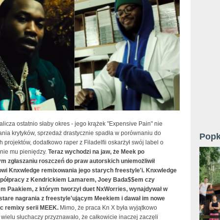
alicza ostatnio słaby okres - jego krążek "Expensive Pain" nie
ania krytyków, sprzedaż drastycznie spadła w porównaniu do
Popk
 projektów, dodatkowo raper z Filadelfii oskarżył swój label o
nie mu pieniędzy.
Teraz wychodzi na jaw, że Meek po
ym zgłaszaniu roszczeń do praw autorskich uniemożliwił
wi Knxwledge remixowania jego starych freestyle'i. Knxwledge
spółpracy z Kendrickiem Lamarem, Joey Bada$$em czy
 Paakiem, z którym tworzył duet NxWorries, wynajdywał w
 stare nagrania z freestyle'ującym Meekiem i dawał im nowe
ąc remixy serii MEEK.
Mimo, że praca Kn X była wyjątkowo
wielu słuchaczy przyznawało, że całkowicie inaczej zaczęli