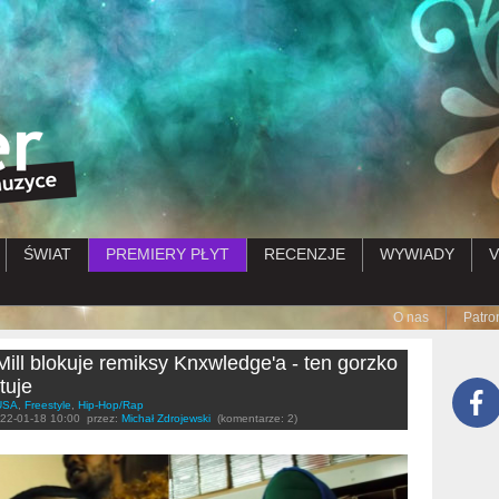
Przejdź do treści
ŚWIAT
PREMIERY PŁYT
RECENZJE
WYWIADY
V
Submenu
O nas
Patro
ill blokuje remiksy Knxwledge'a - ten gorzko
tuje
USA
,
Freestyle
,
Hip-Hop/Rap
22-01-18 10:00
przez:
Michał Zdrojewski
(komentarze: 2)