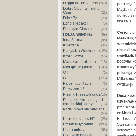
Diggin In The Videos
(269)
postrzegać 
Dobry Vibe na Trudny
Maybach Mu
Czas
(22)
do tego za
Drive By
(28)
krył żalu.
Echo z redakcji
(5)
Freestyle Classics
(29)
Ceniony pr
Hot16Challenge2
(89)
Meekiem, d
Inna Strona
(58)
samodzieln
Killertape
(11)
nieoszlifo
Klasyk Na Weekend
(123)
uwielbiali
Krótki Strzał
(56)
poczytać k
Magazyn Popkillera
(13)
miliony wyś
Mixtape Tygodnia
(146)
Oi!
pokazują, 
(2)
Ot tak
(225)
Milla seria
Palcem po Rapie
(6)
wydźwięk.
Parszywa 13
(25)
Pisanki Freestyle'owca
(10)
Dodatkowo 
Po sąsiedzku - przegląd
uzyskiwał 
niemieckiej sceny
(16)
producent w
Podsumowania miesiąca
co Meek i 
(50)
Badassa i 
Popkiller sam w NY
(26)
Premiery tygodnia
Sweatshirt
(333)
Przegapifszy
(63)
solowych pr
Przesyłka polecana
(18)
według wiel