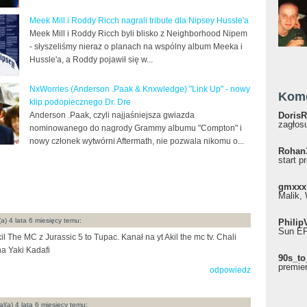
Meek Mill i Roddy Ricch nagrali tribute dla Nipsey Hussle'a
Meek Mill i Roddy Ricch byli blisko z Neighborhood Nipem
- słyszeliśmy nieraz o planach na wspólny album Meeka i
Hussle'a, a Roddy pojawił się w...
NxWorries (Anderson .Paak & Knxwledge) "Link Up" - nowy
Kom
klip podopiecznego Dr. Dre
Anderson .Paak, czyli najjaśniejsza gwiazda
DorisR
zagłosu
nominowanego do nagrody Grammy albumu "Compton" i
nowy członek wytwórni Aftermath, nie pozwala nikomu o...
Rohan
start p
gmxxx
Malik, 
a) 4 lata 6 miesięcy temu:
Philip
Sun EP"
il The MC z Jurassic 5 to Tupac. Kanał na yt Akil the mc tv. Chali
a Yaki Kadafi
90s_to
premie
odpowiedz
l(a) 4 lata 6 miesięcy temu: