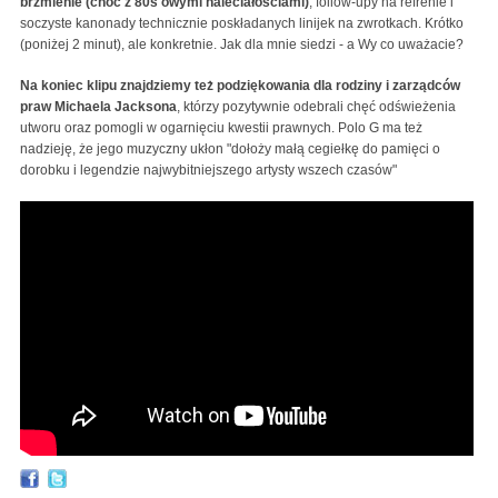
brzmienie (choć z 80s'owymi naleciałościami)
, follow-upy na refrenie i
soczyste kanonady technicznie poskładanych linijek na zwrotkach. Krótko
(poniżej 2 minut), ale konkretnie. Jak dla mnie siedzi - a Wy co uważacie?
Na koniec klipu znajdziemy też podziękowania dla rodziny i zarządców
praw Michaela Jacksona
, którzy pozytywnie odebrali chęć odświeżenia
utworu oraz pomogli w ogarnięciu kwestii prawnych. Polo G ma też
nadzieję, że jego muzyczny ukłon "dołoży małą cegiełkę do pamięci o
dorobku i legendzie najwybitniejszego artysty wszech czasów"
Polo G - Bad Man (Smooth Criminal) [Official Video]