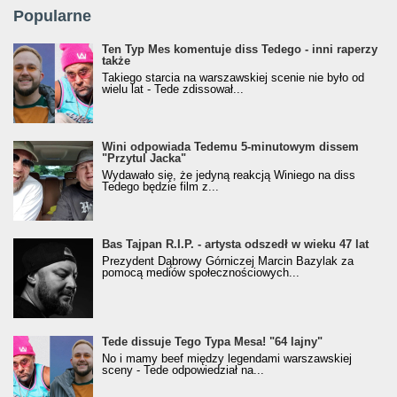
Popularne
Ten Typ Mes komentuje diss Tedego - inni raperzy
także
Takiego starcia na warszawskiej scenie nie było od
wielu lat - Tede zdissował...
Wini odpowiada Tedemu 5-minutowym dissem
"Przytul Jacka"
Wydawało się, że jedyną reakcją Winiego na diss
Tedego będzie film z...
Bas Tajpan R.I.P. - artysta odszedł w wieku 47 lat
Prezydent Dąbrowy Górniczej Marcin Bazylak za
pomocą mediów społecznościowych...
Tede dissuje Tego Typa Mesa! "64 lajny"
No i mamy beef między legendami warszawskiej
sceny - Tede odpowiedział na...