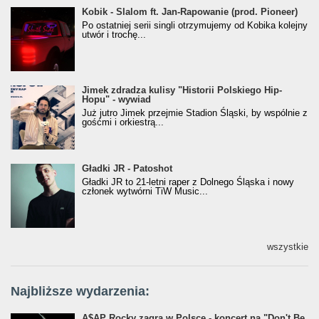
Kobik - Slalom ft. Jan-Rapowanie (prod. Pioneer)
Kobik - Slalom ft. Jan-Rapowanie (prod. Pioneer)
[Official Music Visualiser]
Po ostatniej serii singli otrzymujemy od Kobika kolejny
utwór i trochę...
Jimek zdradza kulisy "Historii Polskiego Hip-
Jimek zdradza kulisy "Historii Polskiego Hip-
Hopu" - wywiad
Hopu" - wywiad
Już jutro Jimek przejmie Stadion Śląski, by wspólnie z
gośćmi i orkiestrą...
Gładki JR - Patoshot
Gładki JR - Patoshot
Gładki JR to 21-letni raper z Dolnego Śląska i nowy
członek wytwórni TiW Music...
wszystkie
Najbliższe wydarzenia:
A$AP Rocky zagra w Polsce - koncert na "Don't Be