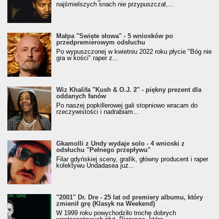
najśmielszych snach nie przypuszczał,...
Małpa "Święte słowa" - 5 wniosków po
przedpremierowym odsłuchu
Po wypuszczonej w kwietniu 2022 roku płycie "Bóg nie
gra w kości" raper z...
Wiz Khalifa "Kush & O.J. 2" - piękny prezent dla
oddanych fanów
Po naszej popkillerowej gali stopniowo wracam do
rzeczywistości i nadrabiam...
Gkamolli z Undy wydaje solo - 4 wnioski z
odsłuchu "Pełnego przepływu"
Filar gdyńskiej sceny, grafik, główny producent i raper
kolektywu Undadasea już...
"2001" Dr. Dre - 25 lat od premiery albumu, który
zmienił grę (Klasyk na Weekend)
W 1999 roku powychodziło trochę dobrych