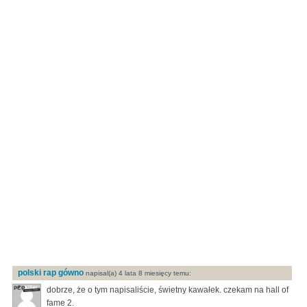
polski rap gówno
napisal(a) 4 lata 8 miesięcy temu:
dobrze, że o tym napisaliście, świetny kawałek. czekam na hall of
fame 2.