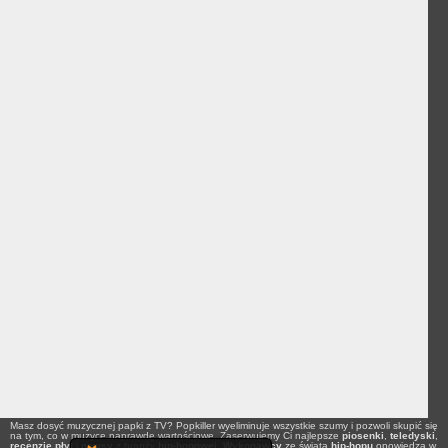
Masz dosyć muzycznej papki z TV? Popkiller wyeliminuje wszystkie szumy i pozwoli skupić się
na tym, co w muzyce naprawdę wartościowe. Zaserwujemy Ci najlepsze
piosenki
,
teledyski
,
recenzje płyt
i
newsy
z branży
hip-hopowej
.
Wykonawcy
ze świata
hip-hopu
opowiedzą w