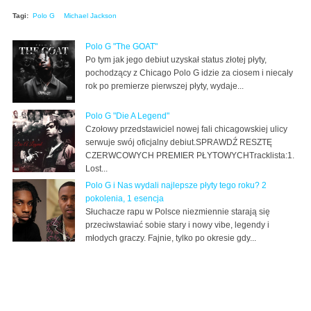
Tagi:
Polo G
Michael Jackson
Polo G "The GOAT"
Po tym jak jego debiut uzyskał status złotej płyty,
pochodzący z Chicago Polo G idzie za ciosem i niecały
rok po premierze pierwszej płyty, wydaje...
Polo G "Die A Legend"
Czołowy przedstawiciel nowej fali chicagowskiej ulicy
serwuje swój oficjalny debiut.SPRAWDŹ RESZTĘ
CZERWCOWYCH PREMIER PŁYTOWYCHTracklista:1.
Lost...
Polo G i Nas wydali najlepsze płyty tego roku? 2
pokolenia, 1 esencja
Słuchacze rapu w Polsce niezmiennie starają się
przeciwstawiać sobie stary i nowy vibe, legendy i
młodych graczy. Fajnie, tylko po okresie gdy...