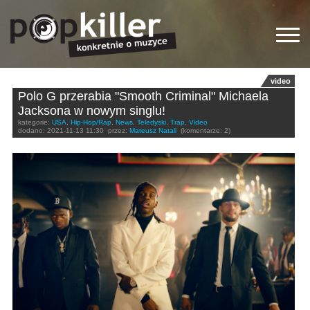
video
Polo G przerabia "Smooth Criminal" Michaela
Jacksona w nowym singlu!
kategorie:
USA
,
Hip-Hop/Rap
,
News
,
Teledyski
,
Trap
,
Video
dodano:
2021-11-13 11:30
przez:
Mateusz Natali
(komentarze: 2)