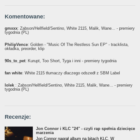
Komentowane:
gmxxx
: Żabson/Hellfield/Sentino, White 2115, Malik, Wane... - premiery
tygodnia (PL)
PhilipVence
: Golden - "Music Of The Restless Sun EP" - tracklista,
okładka, preorder, klip
90s_to_pet
: Kurupt, Too Short, Tyga i inni - premiery tygodnia
fan white
: White 2115 tłumaczy dlaczego odszedł z SBM Label
lolek
: Żabson/Hellfield/Sentino, White 2115, Malik, Wane... - premiery
tygodnia (PL)
Recenzje:
Jon Connor i KLC "24" - czyli rap spełnia dziecięce
marzenia
Jon Connor nagrał album na bitach KLC. W