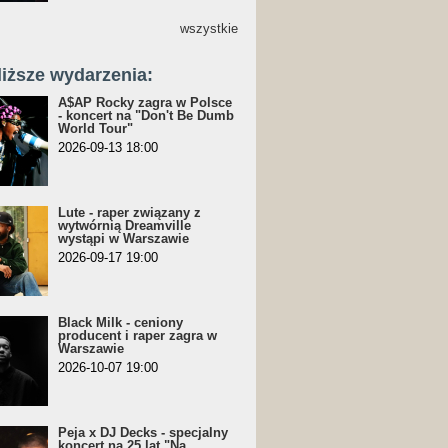
wszystkie
liższe wydarzenia:
A$AP Rocky zagra w Polsce
- koncert na "Don't Be Dumb
World Tour"
2026-09-13 18:00
Lute - raper związany z
wytwórnią Dreamville
wystąpi w Warszawie
2026-09-17 19:00
Black Milk - ceniony
producent i raper zagra w
Warszawie
2026-10-07 19:00
Peja x DJ Decks - specjalny
koncert na 25 lat "Na