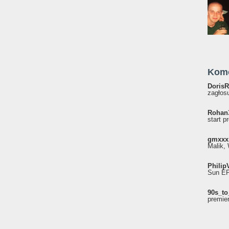
Kom
DorisR
zagłosu
Rohan
start p
gmxxx
Malik, 
Philip
Sun EP"
90s_to
premie