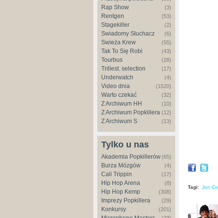
Rap Show
(3)
Rentgen
(53)
Stagekiller
(2)
Świadomy Słuchacz
(6)
Świeża Krew
(55)
Tak To Się Robi
(43)
Tourbus
(28)
Trillest. selection
(17)
Underwatch
(4)
Video dnia
(1520)
Warto czekać
(32)
Z Archiwum HH
(10)
Z Archiwum Popkillera
(12)
Z Archiwum S
(13)
Tylko u nas
Akademia Popkillerów
(65)
Burza Mózgów
(4)
Cali Trippin
(17)
Hip Hop Arena
(8)
Tagi:
Jon Co
Hip Hop Kemp
(308)
Imprezy Popkillera
(29)
Konkursy
(201)