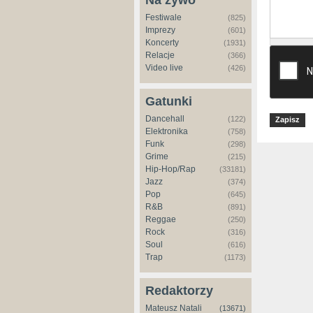
Na żywo
Festiwale
(825)
Imprezy
(601)
Koncerty
(1931)
Relacje
(366)
Video live
(426)
Gatunki
Dancehall
(122)
Elektronika
(758)
Funk
(298)
Grime
(215)
Hip-Hop/Rap
(33181)
Jazz
(374)
Pop
(645)
R&B
(891)
Reggae
(250)
Rock
(316)
Soul
(616)
Trap
(1173)
Redaktorzy
Mateusz Natali
(13671)