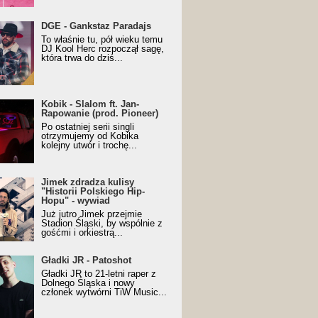
URALesko z nagrodą za
DGE - Gankstaz Paradajs
yczny/Trueschoolowy
To właśnie tu, pół wieku temu
m Roku (Popkillery 2023)
DJ Kool Herc rozpoczął sagę,
która trwa do dziś...
 - Slalom ft. Jan-
Kobik - Slalom ft. Jan-
wanie (prod. Pioneer)
Rapowanie (prod. Pioneer)
cial Music Visualiser]
Po ostatniej serii singli
otrzymujemy od Kobika
kolejny utwór i trochę...
k zdradza kulisy "Historii
Jimek zdradza kulisy
kiego Hip-Hopu" - wywiad
"Historii Polskiego Hip-
Hopu" - wywiad
Już jutro Jimek przejmie
Stadion Śląski, by wspólnie z
gośćmi i orkiestrą...
ki JR - Patoshot
Gładki JR - Patoshot
Gładki JR to 21-letni raper z
Dolnego Śląska i nowy
członek wytwórni TiW Music...