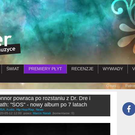
Przejdź do treści
ŚWIAT
PREMIERY PŁYT
RECENZJE
WYWIADY
V
Submenu
O nas
Patro
nnor powraca po rozstaniu z Dr. Dre i
ath: "SOS" - nowy album po 7 latach
USA
,
Audio
,
Hip-Hop/Rap
,
News
20-05-12 12:00
przez:
Marcin Natali
(komentarze: 0)