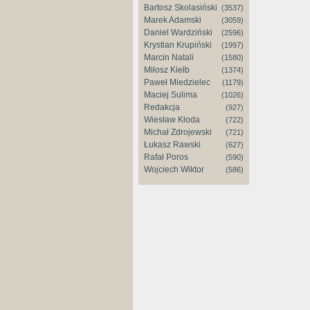
Bartosz Skolasiński
(3537)
Marek Adamski
(3059)
Daniel Wardziński
(2596)
Krystian Krupiński
(1997)
Marcin Natali
(1580)
Miłosz Kiełb
(1374)
Paweł Miedzielec
(1179)
Maciej Sulima
(1026)
Redakcja
(927)
Wiesław Kłoda
(722)
Michał Zdrojewski
(721)
Łukasz Rawski
(627)
Rafał Poros
(590)
Wojciech Wiktor
(586)