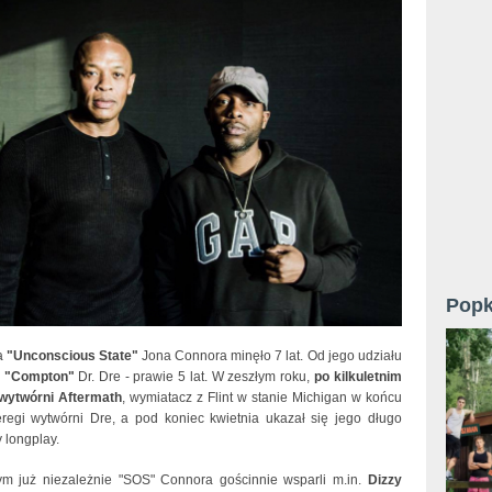
Popk
a
"Unconscious State"
Jona Connora minęło 7 lat. Od jego udziału
e
"Compton"
Dr. Dre - prawie 5 lat. W zeszłym roku,
po kilkuletnim
wytwórni Aftermath
, wymiatacz z Flint w stanie Michigan w końcu
eregi wytwórni Dre, a pod koniec kwietnia ukazał się jego długo
 longplay.
 już niezależnie "SOS" Connora gościnnie wsparli m.in.
Dizzy