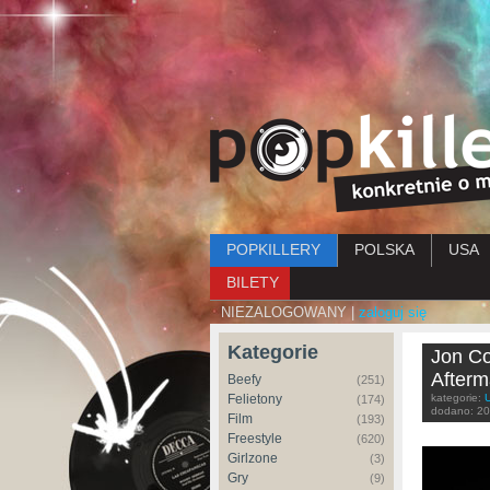
Menu główne
POPKILLERY
POLSKA
USA
BILETY
NIEZALOGOWANY |
zaloguj się
Kategorie
Jon Co
Afterm
Beefy
(251)
Felietony
kategorie:
(174)
dodano:
20
Film
(193)
Freestyle
(620)
Girlzone
(3)
Gry
(9)