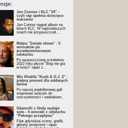
nzje:
Jon Connor i KLC "24" -
czyli rap spełnia dziecięce
marzenia
Jon Connor nagrał album na
bitach KLC. W najśmielszych
snach nie przypuszczał,...
Małpa "Święte słowa" - 5
wniosków po
przedpremierowym
odsłuchu
Po wypuszczonej w kwietniu
2022 roku płycie "Bóg nie gra
w kości" raper z...
Wiz Khalifa "Kush & O.J. 2" -
piękny prezent dla oddanych
fanów
Po naszej popkillerowej gali
stopniowo wracam do
rzeczywistości i nadrabiam...
Gkamolli z Undy wydaje
solo - 4 wnioski z odsłuchu
"Pełnego przepływu"
Filar gdyńskiej sceny, grafik,
główny producent i raper