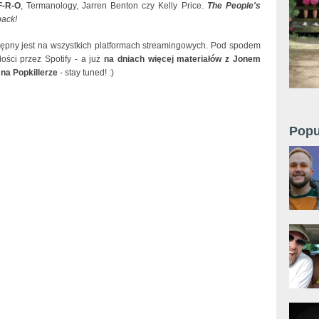
F-R-O
, Termanology, Jarren Benton czy Kelly Price.
The People's
back!
ępny jest na wszystkich platformach streamingowych. Pod spodem
ości przez Spotify - a już
na dniach więcej materiałów z Jonem
na Popkillerze
- stay tuned! :)
Popu