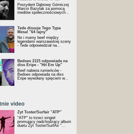
Prezydent Dąbrowy Górniczej
Marcin Bazylak za pomocą
mediów społecznościowych...
Tede dissuje Tego Typa
Mesa! "64 lajny"
No i mamy beef między
legendami warszawskiej sceny
- Tede odpowiedział na...
Bedoes 2115 odpowiada na
diss Eripe - "Hit Em Up"
Beef nabiera rumieńców -
Bedoes odpowiada na diss
Eripe wywołany spięciem w...
tnie video
Toster/SurfAir - ATP VIDEO
Żyt Toster/Surfair "ATP"
"ATP" to trzeci singiel
promujący nadchodzący album
duetu Żyt Toster/SurfAir "...