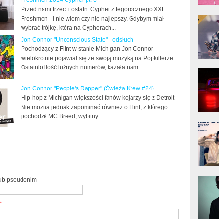
Freshmen 2014 Cypher pt. 3
Przed nami trzeci i ostatni Cypher z tegorocznego XXL
donG
Freshmen - i nie wiem czy nie najlepszy. Gdybym miał
Klas
wybrać trójkę, która na Cypherach...
Albu
Jon Connor "Unconscious State" - odsłuch
Pochodzący z Flint w stanie Michigan Jon Connor
wielokrotnie pojawiał się ze swoją muzyką na Popkillerze.
Ostatnio ilość luźnych numerów, kazała nam...
Kobik
Rapo
[Offi
Jon Connor "People's Rapper" (Świeża Krew #24)
Hip-hop z Michigan większości fanów kojarzy się z Detroit.
Nie można jednak zapominać również o Flint, z którego
pochodził MC Breed, wybitny...
Jime
Pols
Gład
lub pseudonim
*