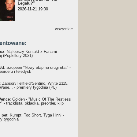
Legalu?"
2026-11-21 19:00
wszystkie
entowane:
ex
: Najlepszy Kontakt z Fanami -
j (Popkillery 2021)
3d
: Szopeen "Nowy etap na drugi etat" -
reorderu i teledysk
: Żabson/Hellfield/Sentino, White 2115,
Wane... - premiery tygodnia (PL)
Vence
: Golden - "Music Of The Restless
 - tracklista, okładka, preorder, klip
_pet
: Kurupt, Too Short, Tyga i inni -
ry tygodnia