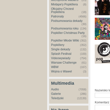
Microphone Masters
(23)
Mixtape'y Popkillera
(8)
Oficjalny Chrzest
Popkillera
(18)
Patronaty
(4566)
Podsumowania dekady
(30)
Podsumowania roku
(134)
Popkiller Christmas Party
(16)
Popkiller Młode Wilki
(352)
Popkillery
(352)
Single dekady
(132)
Splash Festival
(100)
Videowywiady
(754)
Warsaw Challenge
(61)
WBW
(167)
Wojna o Wawel
(3)
Multimedia
Audio
(7058)
Nazwisko 
Galerie
(286)
Teledyski
(12130)
Komentarz