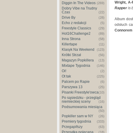
Wright, A-
Diggin In The Videos
(269)
Rapper
is 
Dobry Vibe na Trudny
Czas
(22)
Drive By
(28)
Album dost
Echo z redakcji
(5)
odsłuch cał
Freestyle Classics
(29)
Connorem 
Hot16Challenge2
(89)
Inna Strona
(58)
Killertape
(11)
Klasyk Na Weekend
(123)
Krótki Strzał
(56)
Magazyn Popkillera
(13)
Mixtape Tygodnia
(146)
Oi!
(2)
Ot tak
(225)
Palcem po Rapie
(6)
Parszywa 13
(25)
Pisanki Freestyle'owca
(10)
Po sąsiedzku - przegląd
niemieckiej sceny
(16)
Podsumowania miesiąca
(50)
Popkiller sam w NY
(26)
Premiery tygodnia
(333)
Przegapifszy
(63)
Przesyłka polecana
(18)