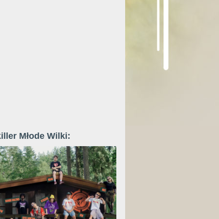
iller Młode Wilki: