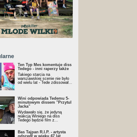
larne
Ten Typ Mes komentuje diss
Tedego - inni raperzy także
Takiego starcia na
warszawskiej scenie nie było
od wielu lat - Tede zdissował...
Wini odpowiada Tedemu 5-
minutowym dissem "Przytul
Jacka"
Wydawało się, że jedyną
reakcją Winiego na diss
Tedego będzie film z...
Bas Tajpan R.I.P. - artysta
odszedł w wieku 47 lat