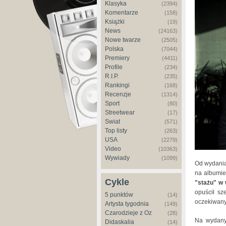
Klasyka
(2394)
Komentarze
(158)
Książki
(19)
News
(24163)
Nowe twarze
(2505)
Polska
(7044)
Premiery
(4411)
Profile
(234)
R.I.P.
(235)
Rankingi
(168)
Recenzje
(1314)
Sport
(80)
Streetwear
(17)
Świat
(571)
Top listy
(263)
USA
(2279)
Video
(10363)
Wywiady
(1099)
Od wydani
na albumi
Cykle
"stażu" w 
opuścił sz
5 punktów
(14)
oczekiwany
Artysta tygodnia
(149)
Czarodzieje z Oz
(28)
Na wydanym
Didaskalia
(14)