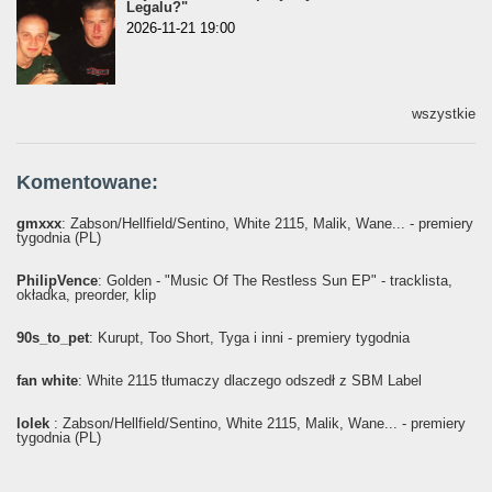
Legalu?"
2026-11-21 19:00
wszystkie
Komentowane:
gmxxx
: Żabson/Hellfield/Sentino, White 2115, Malik, Wane... - premiery
tygodnia (PL)
PhilipVence
: Golden - "Music Of The Restless Sun EP" - tracklista,
okładka, preorder, klip
90s_to_pet
: Kurupt, Too Short, Tyga i inni - premiery tygodnia
fan white
: White 2115 tłumaczy dlaczego odszedł z SBM Label
lolek
: Żabson/Hellfield/Sentino, White 2115, Malik, Wane... - premiery
tygodnia (PL)