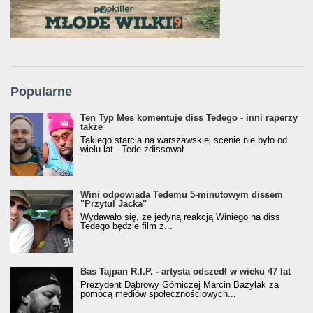
Popularne
Ten Typ Mes komentuje diss Tedego - inni raperzy
także
Takiego starcia na warszawskiej scenie nie było od
wielu lat - Tede zdissował...
Wini odpowiada Tedemu 5-minutowym dissem
"Przytul Jacka"
Wydawało się, że jedyną reakcją Winiego na diss
Tedego będzie film z...
Bas Tajpan R.I.P. - artysta odszedł w wieku 47 lat
Prezydent Dąbrowy Górniczej Marcin Bazylak za
pomocą mediów społecznościowych...