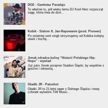
donGURALesko z nagrodą za
DGE - Gankstaz Paradajs
Klasyczny/Trueschoolowy Album Roku
To właśnie tu, pół wieku temu DJ Kool Herc rozpoczął
(Popkillery 2023)
sagę, która trwa do dziś...
Kobik - Slalom ft. Jan-Rapowanie (prod. Pioneer)
Kobik - Slalom ft. Jan-Rapowanie (prod. Pioneer)
[Official Music Visualiser]
Po ostatniej serii singli otrzymujemy od Kobika kolejny
utwór i trochę...
Jimek zdradza kulisy "Historii Polskiego Hip-
Jimek zdradza kulisy "Historii Polskiego Hip-
Hopu" - wywiad
Hopu" - wywiad
Już jutro Jimek przejmie Stadion Śląski, by wspólnie z
gośćmi i orkiestrą...
Gładki JR - Patoshot
Gładki JR - Patoshot
Gładki JR to 21-letni raper z Dolnego Śląska i nowy
członek wytwórni TiW Music...