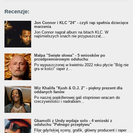
Recenzje:
Jon Connor i KLC "24" - czyli rap spełnia dziecięce
marzenia
Jon Connor nagrał album na bitach KLC. W
najśmielszych snach nie przypuszczał,...
Małpa "Święte słowa" - 5 wniosków po
przedpremierowym odsłuchu
Po wypuszczonej w kwietniu 2022 roku płycie "Bóg nie
gra w kości" raper z...
Wiz Khalifa "Kush & O.J. 2" - piękny prezent dla
oddanych fanów
Po naszej popkillerowej gali stopniowo wracam do
rzeczywistości i nadrabiam...
Gkamolli z Undy wydaje solo - 4 wnioski z
odsłuchu "Pełnego przepływu"
Filar gdyńskiej sceny, grafik, główny producent i raper