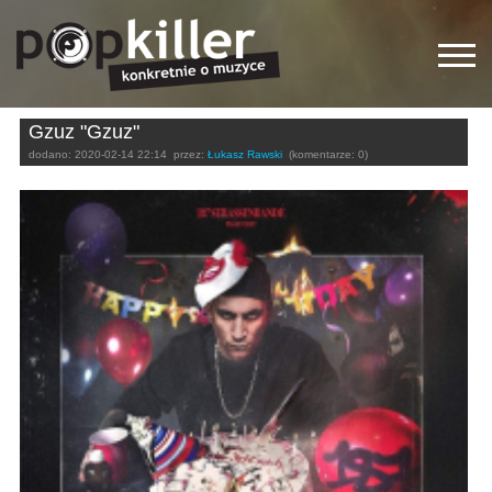
Gzuz "Gzuz"
dodano:
2020-02-14 22:14
przez:
Łukasz Rawski
(komentarze: 0)