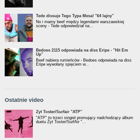
Tede dissuje Tego Typa Mesa! "64 lajny"
No i mamy beef między legendami warszawskiej
sceny - Tede odpowiedział na...
Bedoes 2115 odpowiada na diss Eripe - "Hit Em
Up"
Beef nabiera rumieńców - Bedoes odpowiada na diss
Eripe wywołany spięciem w...
Ostatnie video
Żyt Toster/SurfAir - ATP VIDEO
Żyt Toster/Surfair "ATP"
"ATP" to trzeci singiel promujący nadchodzący album
duetu Żyt Toster/SurfAir "...