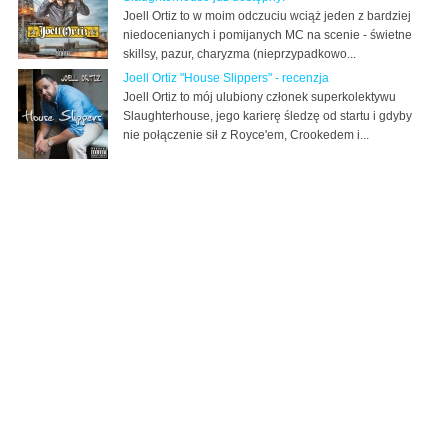
Joell Ortiz to w moim odczuciu wciąż jeden z bardziej
niedocenianych i pomijanych MC na scenie - świetne
skillsy, pazur, charyzma (nieprzypadkowo...
Joell Ortiz "House Slippers" - recenzja
Joell Ortiz to mój ulubiony członek superkolektywu
Slaughterhouse, jego karierę śledzę od startu i gdyby
nie połączenie sił z Royce'em, Crookedem i...