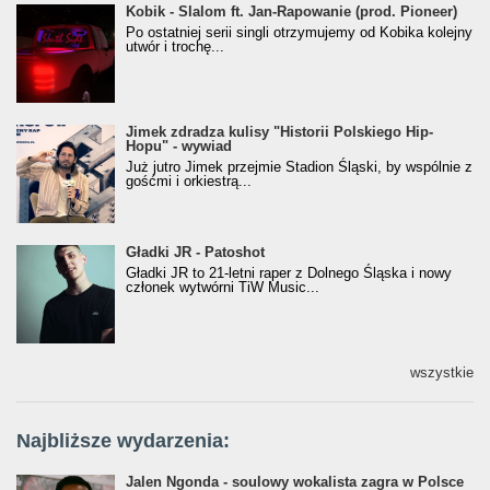
Kobik - Slalom ft. Jan-Rapowanie (prod. Pioneer)
Kobik - Slalom ft. Jan-Rapowanie (prod. Pioneer)
[Official Music Visualiser]
Po ostatniej serii singli otrzymujemy od Kobika kolejny
utwór i trochę...
Jimek zdradza kulisy "Historii Polskiego Hip-
Jimek zdradza kulisy "Historii Polskiego Hip-
Hopu" - wywiad
Hopu" - wywiad
Już jutro Jimek przejmie Stadion Śląski, by wspólnie z
gośćmi i orkiestrą...
Gładki JR - Patoshot
Gładki JR - Patoshot
Gładki JR to 21-letni raper z Dolnego Śląska i nowy
członek wytwórni TiW Music...
wszystkie
Najbliższe wydarzenia:
Jalen Ngonda - soulowy wokalista zagra w Polsce