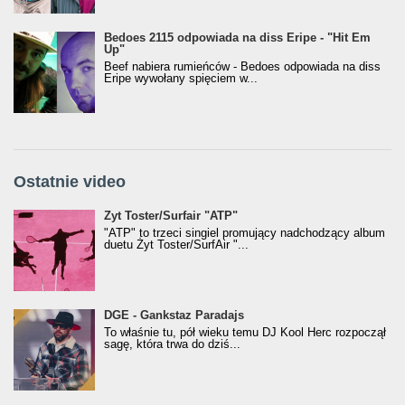
Bedoes 2115 odpowiada na diss Eripe - "Hit Em
Up"
Beef nabiera rumieńców - Bedoes odpowiada na diss
Eripe wywołany spięciem w...
Ostatnie video
Żyt Toster/SurfAir - ATP VIDEO
Żyt Toster/Surfair "ATP"
"ATP" to trzeci singiel promujący nadchodzący album
duetu Żyt Toster/SurfAir "...
donGURALesko z nagrodą za
DGE - Gankstaz Paradajs
Klasyczny/Trueschoolowy Album Roku
To właśnie tu, pół wieku temu DJ Kool Herc rozpoczął
(Popkillery 2023)
sagę, która trwa do dziś...