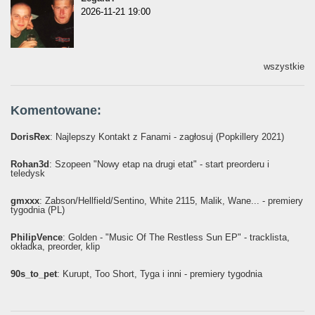
2026-11-21 19:00
wszystkie
Komentowane:
DorisRex
: Najlepszy Kontakt z Fanami - zagłosuj (Popkillery 2021)
Rohan3d
: Szopeen "Nowy etap na drugi etat" - start preorderu i
teledysk
gmxxx
: Żabson/Hellfield/Sentino, White 2115, Malik, Wane... - premiery
tygodnia (PL)
PhilipVence
: Golden - "Music Of The Restless Sun EP" - tracklista,
okładka, preorder, klip
90s_to_pet
: Kurupt, Too Short, Tyga i inni - premiery tygodnia