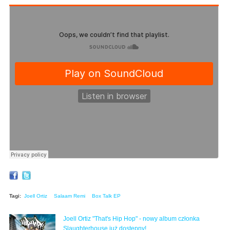
Tagi:
Joell Ortiz
Salaam Remi
Box Talk EP
Joell Ortiz "That's Hip Hop" - nowy album członka
Slaughterhouse już dostępny!