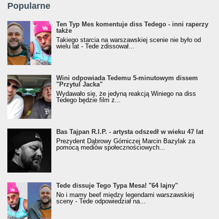
Popularne
Ten Typ Mes komentuje diss Tedego - inni raperzy
także
Takiego starcia na warszawskiej scenie nie było od
wielu lat - Tede zdissował...
Wini odpowiada Tedemu 5-minutowym dissem
"Przytul Jacka"
Wydawało się, że jedyną reakcją Winiego na diss
Tedego będzie film z...
Bas Tajpan R.I.P. - artysta odszedł w wieku 47 lat
Prezydent Dąbrowy Górniczej Marcin Bazylak za
pomocą mediów społecznościowych...
Tede dissuje Tego Typa Mesa! "64 lajny"
No i mamy beef między legendami warszawskiej
sceny - Tede odpowiedział na...