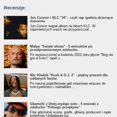
Recenzje:
Jon Connor i KLC "24" - czyli rap spełnia dziecięce
marzenia
Jon Connor nagrał album na bitach KLC. W
najśmielszych snach nie przypuszczał,...
Małpa "Święte słowa" - 5 wniosków po
przedpremierowym odsłuchu
Po wypuszczonej w kwietniu 2022 roku płycie "Bóg nie
gra w kości" raper z...
Wiz Khalifa "Kush & O.J. 2" - piękny prezent dla
oddanych fanów
Po naszej popkillerowej gali stopniowo wracam do
rzeczywistości i nadrabiam...
Gkamolli z Undy wydaje solo - 4 wnioski z
odsłuchu "Pełnego przepływu"
Filar gdyńskiej sceny, grafik, główny producent i raper
kolektywu Undadasea już...