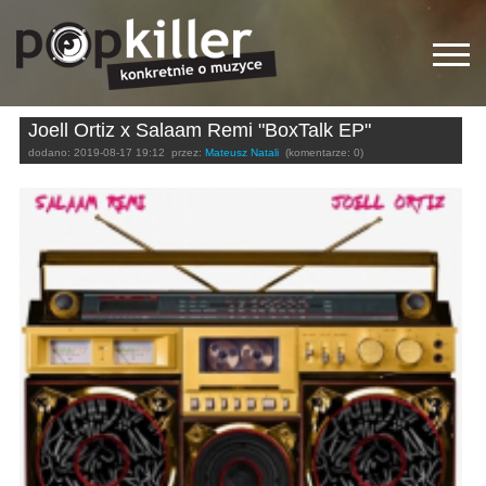
Joell Ortiz x Salaam Remi "BoxTalk EP"
dodano:
2019-08-17 19:12
przez:
Mateusz Natali
(komentarze: 0)