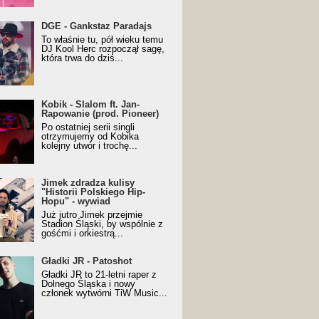
URALesko z nagrodą za
DGE - Gankstaz Paradajs
yczny/Trueschoolowy
To właśnie tu, pół wieku temu
m Roku (Popkillery 2023)
DJ Kool Herc rozpoczął sagę,
która trwa do dziś...
 - Slalom ft. Jan-
Kobik - Slalom ft. Jan-
wanie (prod. Pioneer)
Rapowanie (prod. Pioneer)
cial Music Visualiser]
Po ostatniej serii singli
otrzymujemy od Kobika
kolejny utwór i trochę...
k zdradza kulisy "Historii
Jimek zdradza kulisy
kiego Hip-Hopu" - wywiad
"Historii Polskiego Hip-
Hopu" - wywiad
Już jutro Jimek przejmie
Stadion Śląski, by wspólnie z
gośćmi i orkiestrą...
ki JR - Patoshot
Gładki JR - Patoshot
Gładki JR to 21-letni raper z
Dolnego Śląska i nowy
członek wytwórni TiW Music...