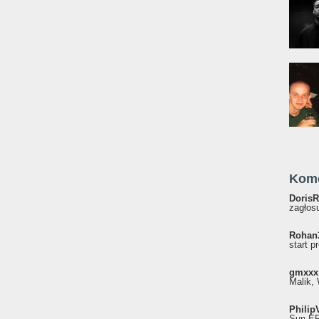
Kom
DorisR
zagłosu
Rohan
start p
gmxxx
Malik, 
Philip
Sun EP"