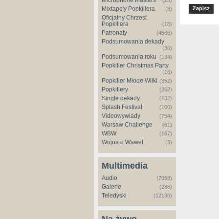
Microphone Masters
(23)
Mixtape'y Popkillera
(8)
Oficjalny Chrzest
Popkillera
(18)
Patronaty
(4566)
Podsumowania dekady
(30)
Podsumowania roku
(134)
Popkiller Christmas Party
(16)
Popkiller Młode Wilki
(352)
Popkillery
(352)
Single dekady
(132)
Splash Festival
(100)
Videowywiady
(754)
Warsaw Challenge
(61)
WBW
(167)
Wojna o Wawel
(3)
Multimedia
Audio
(7058)
Galerie
(286)
Teledyski
(12130)