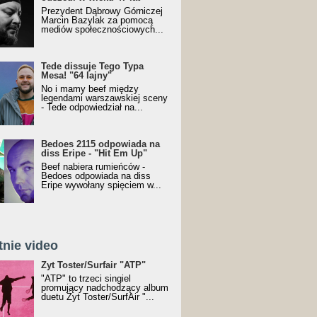
Prezydent Dąbrowy Górniczej
Marcin Bazylak za pomocą
mediów społecznościowych...
Tede dissuje Tego Typa
Mesa! "64 lajny"
No i mamy beef między
legendami warszawskiej sceny
- Tede odpowiedział na...
Bedoes 2115 odpowiada na
diss Eripe - "Hit Em Up"
Beef nabiera rumieńców -
Bedoes odpowiada na diss
Eripe wywołany spięciem w...
tnie video
Toster/SurfAir - ATP VIDEO
Żyt Toster/Surfair "ATP"
"ATP" to trzeci singiel
promujący nadchodzący album
duetu Żyt Toster/SurfAir "...