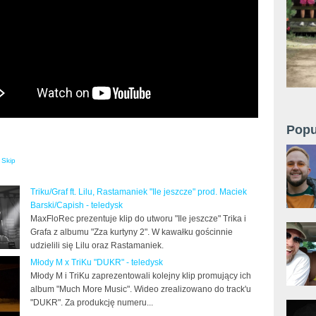
Popu
Skip
Triku/Graf ft. Lilu, Rastamaniek "Ile jeszcze" prod. Maciek
Barski/Capish - teledysk
MaxFloRec prezentuje klip do utworu "Ile jeszcze" Trika i
Grafa z albumu "Zza kurtyny 2". W kawałku gościnnie
udzielili się Lilu oraz Rastamaniek.
Młody M x TriKu "DUKR" - teledysk
Młody M i TriKu zaprezentowali kolejny klip promujący ich
album "Much More Music". Wideo zrealizowano do track'u
"DUKR". Za produkcję numeru...