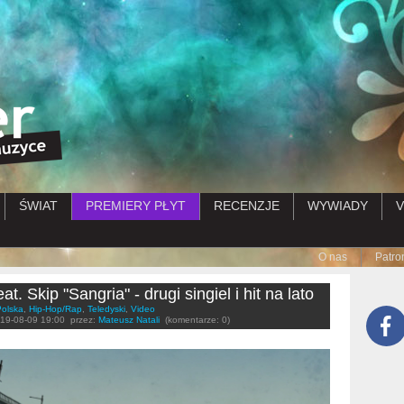
Przejdź do treści
ŚWIAT
PREMIERY PŁYT
RECENZJE
WYWIADY
V
Submenu
O nas
Patro
eat. Skip "Sangria" - drugi singiel i hit na lato
Polska
,
Hip-Hop/Rap
,
Teledyski
,
Video
19-08-09 19:00
przez:
Mateusz Natali
(komentarze: 0)