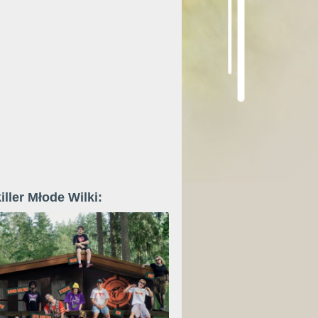
iller Młode Wilki: