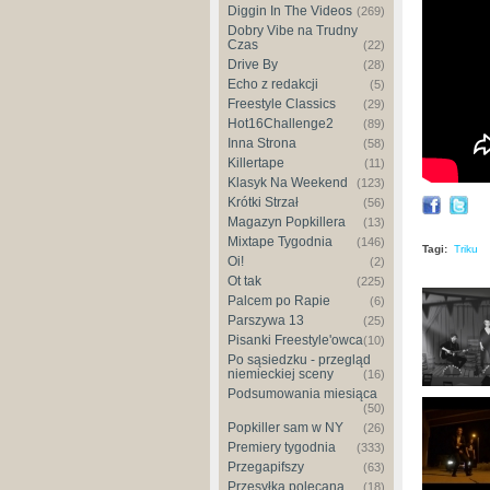
Diggin In The Videos
(269)
Dobry Vibe na Trudny
Czas
(22)
Drive By
(28)
Echo z redakcji
(5)
Freestyle Classics
(29)
Hot16Challenge2
(89)
Inna Strona
(58)
Killertape
(11)
Klasyk Na Weekend
(123)
Krótki Strzał
(56)
Magazyn Popkillera
(13)
Mixtape Tygodnia
(146)
Tagi:
Triku
Oi!
(2)
Ot tak
(225)
Palcem po Rapie
(6)
Parszywa 13
(25)
Pisanki Freestyle'owca
(10)
Po sąsiedzku - przegląd
niemieckiej sceny
(16)
Podsumowania miesiąca
(50)
Popkiller sam w NY
(26)
Premiery tygodnia
(333)
Przegapifszy
(63)
Przesyłka polecana
(18)