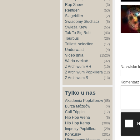
Rap Show
(3)
Rentgen
(53)
Stagekiller
(2)
Świadomy Słuchacz
(6)
Świeża Krew
(55)
Tak To Się Robi
(43)
Tourbus
(28)
Trillest. selection
(17)
Underwatch
(4)
Video dnia
(1520)
Warto czekać
(32)
Z Archiwum HH
(10)
Nazwisko 
Z Archiwum Popkillera
(12)
Z Archiwum S
(13)
Komentarz
Tylko u nas
Akademia Popkillerów
(65)
Burza Mózgów
(4)
Cali Trippin
(17)
Hip Hop Arena
(8)
Hip Hop Kemp
(308)
Imprezy Popkillera
(29)
Konkursy
(201)