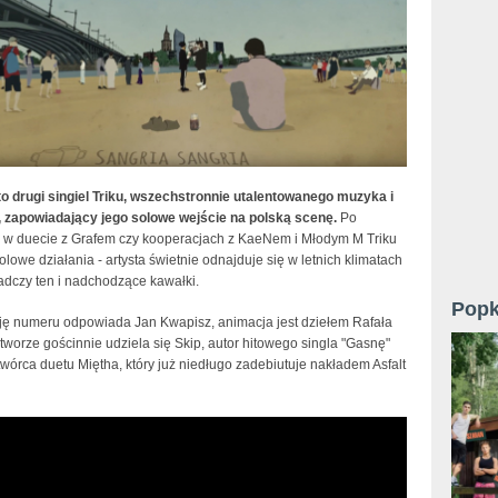
to drugi singiel Triku, wszechstronnie utalentowanego muzyka i
, zapowiadający jego solowe wejście na polską scenę.
Po
 w duecie z Grafem czy kooperacjach z KaeNem i Młodym M Triku
olowe działania - artysta świetnie odnajduje się w letnich klimatach
adczy ten i nadchodzące kawałki.
Popk
ję numeru odpowiada Jan Kwapisz, animacja jest dziełem Rafała
tworze gościnnie udziela się Skip, autor hitowego singla "Gasnę"
wórca duetu Miętha, który już niedługo zadebiutuje nakładem Asfalt
at. Skip – Sangria