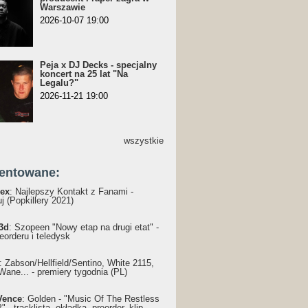
Warszawie
2026-10-07 19:00
Peja x DJ Decks - specjalny
koncert na 25 lat "Na
Legalu?"
2026-11-21 19:00
wszystkie
entowane:
ex
: Najlepszy Kontakt z Fanami -
j (Popkillery 2021)
3d
: Szopeen "Nowy etap na drugi etat" -
reorderu i teledysk
: Żabson/Hellfield/Sentino, White 2115,
Wane... - premiery tygodnia (PL)
Vence
: Golden - "Music Of The Restless
 - tracklista, okładka, preorder, klip