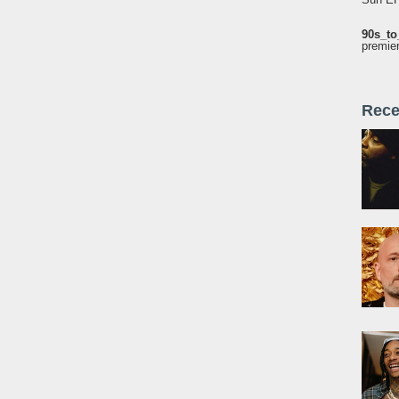
90s_to
premie
Rece