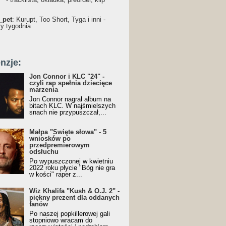
_pet
: Kurupt, Too Short, Tyga i inni -
ry tygodnia
nzje:
Jon Connor i KLC "24" -
czyli rap spełnia dziecięce
marzenia
Jon Connor nagrał album na
bitach KLC. W najśmielszych
snach nie przypuszczał,...
Małpa "Święte słowa" - 5
wniosków po
przedpremierowym
odsłuchu
Po wypuszczonej w kwietniu
2022 roku płycie "Bóg nie gra
w kości" raper z...
Wiz Khalifa "Kush & O.J. 2" -
piękny prezent dla oddanych
fanów
Po naszej popkillerowej gali
stopniowo wracam do