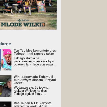
larne
Ten Typ Mes komentuje diss
Tedego - inni raperzy także
Takiego starcia na
warszawskiej scenie nie było
od wielu lat - Tede zdissował...
Wini odpowiada Tedemu 5-
minutowym dissem "Przytul
Jacka"
Wydawało się, że jedyną
reakcją Winiego na diss
Tedego będzie film z...
Bas Tajpan R.I.P. - artysta
odszedł w wieku 47 lat