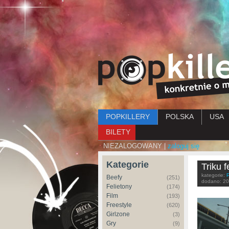
Menu główne
POPKILLERY
POLSKA
USA
BILETY
NIEZALOGOWANY |
zaloguj się
Kategorie
Triku f
kategorie:
Beefy
(251)
dodano:
20
Felietony
(174)
Film
(193)
Freestyle
(620)
Girlzone
(3)
Gry
(9)