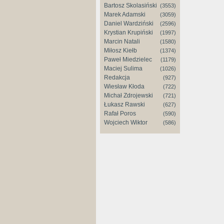
Bartosz Skolasiński
(3553)
Marek Adamski
(3059)
Daniel Wardziński
(2596)
Krystian Krupiński
(1997)
Marcin Natali
(1580)
Miłosz Kiełb
(1374)
Paweł Miedzielec
(1179)
Maciej Sulima
(1026)
Redakcja
(927)
Wiesław Kłoda
(722)
Michał Zdrojewski
(721)
Łukasz Rawski
(627)
Rafał Poros
(590)
Wojciech Wiktor
(586)