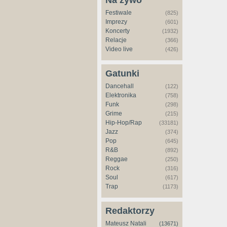
Na żywo
Festiwale
(825)
Imprezy
(601)
Koncerty
(1932)
Relacje
(366)
Video live
(426)
Gatunki
Dancehall
(122)
Elektronika
(758)
Funk
(298)
Grime
(215)
Hip-Hop/Rap
(33181)
Jazz
(374)
Pop
(645)
R&B
(892)
Reggae
(250)
Rock
(316)
Soul
(617)
Trap
(1173)
Redaktorzy
Mateusz Natali
(13671)