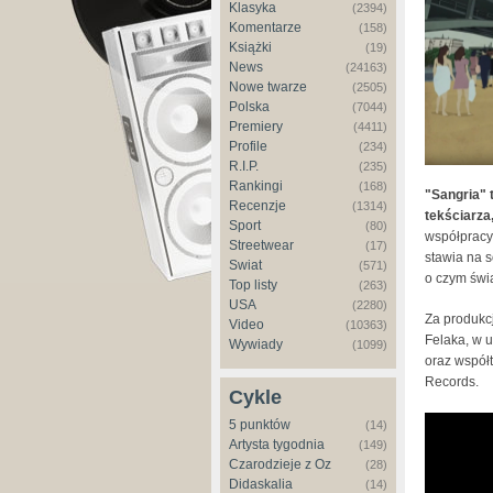
Klasyka
(2394)
Komentarze
(158)
Książki
(19)
News
(24163)
Nowe twarze
(2505)
Polska
(7044)
Premiery
(4411)
Profile
(234)
R.I.P.
(235)
Rankingi
(168)
"Sangria" 
Recenzje
(1314)
tekściarza
Sport
(80)
współpracy
Streetwear
(17)
stawia na s
Świat
(571)
o czym świ
Top listy
(263)
USA
(2280)
Za produkc
Video
(10363)
Felaka, w u
Wywiady
(1099)
oraz współt
Records.
Cykle
Triku fe
5 punktów
(14)
Artysta tygodnia
(149)
Czarodzieje z Oz
(28)
Didaskalia
(14)