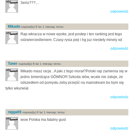
Serio???....
odpowiedz
Mikado
napisal(a) 8 lat 1 miesiąc temu:
Rap wkracza w nowe epoke, jest postep i ten ranking jest tego
odzwierciedleniem. Czasy rysia peji i hg juz niestety minely xd
odpowiedz
Tuner
napisal(a) 8 lat 1 miesiąc temu:
Mikado masz racje...A jaki z tego morał?Polski rap zamienia się w
jedno śmierdzące GÓWNO!!! Szkoda słów, wcale nie żałuje, że
odszedłem od pomysłu żeby przejść na mainstream bo bym się
tylko wkurwiał.
odpowiedz
nigga69
napisal(a) 8 lat 1 miesiąc temu:
wow Polska ma fatalny gust
odpowiedz