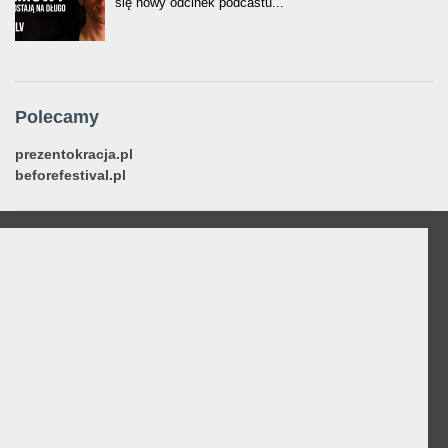
się nowy odcinek podcastu...
Polecamy
prezentokracja.pl
beforefestival.pl