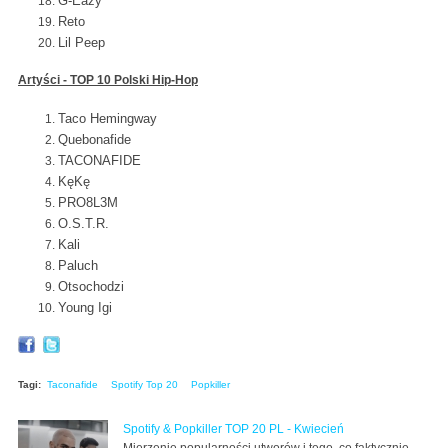
G-Eazy
Reto
Lil Peep
Artyści - TOP 10 Polski Hip-Hop
Taco Hemingway
Quebonafide
TACONAFIDE
KęKę
PRO8L3M
O.S.T.R.
Kali
Paluch
Otsochodzi
Young Igi
Tagi:
Taconafide
Spotify Top 20
Popkiller
Spotify & Popkiller TOP 20 PL - Kwiecień