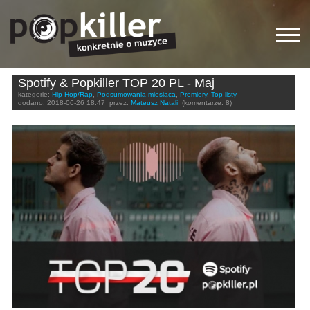
Spotify & Popkiller TOP 20 PL - Maj
kategorie:
Hip-Hop/Rap
,
Podsumowania miesiąca
,
Premiery
,
Top listy
dodano:
2018-06-26 18:47
przez:
Mateusz Natali
(komentarze: 8)