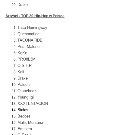
Drake
Artyści - TOP 20 Hip-Hop w Polsce
Taco Hemingway
Quebonafide
TACONAFIDE
Post Malone
KęKę
PRO8L3M
O.S.T.R.
Kali
Drake
Paluch
Otsochodzi
Young Igi
XXXTENTACION
Białas
Bedoes
Malik Montana
Eminem