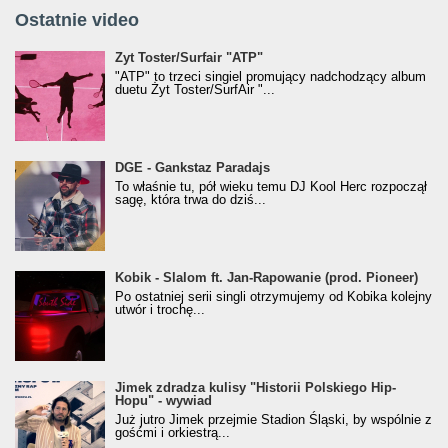
Ostatnie video
Żyt Toster/SurfAir - ATP VIDEO
Żyt Toster/Surfair "ATP"
"ATP" to trzeci singiel promujący nadchodzący album
duetu Żyt Toster/SurfAir "...
donGURALesko z nagrodą za
DGE - Gankstaz Paradajs
Klasyczny/Trueschoolowy Album Roku
To właśnie tu, pół wieku temu DJ Kool Herc rozpoczął
(Popkillery 2023)
sagę, która trwa do dziś...
Kobik - Slalom ft. Jan-Rapowanie (prod. Pioneer)
Kobik - Slalom ft. Jan-Rapowanie (prod. Pioneer)
[Official Music Visualiser]
Po ostatniej serii singli otrzymujemy od Kobika kolejny
utwór i trochę...
Jimek zdradza kulisy "Historii Polskiego Hip-
Jimek zdradza kulisy "Historii Polskiego Hip-
Hopu" - wywiad
Hopu" - wywiad
Już jutro Jimek przejmie Stadion Śląski, by wspólnie z
gośćmi i orkiestrą...