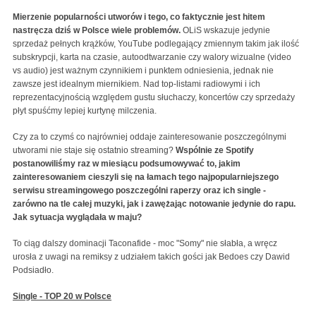
Mierzenie popularności utworów i tego, co faktycznie jest hitem
nastręcza dziś w Polsce wiele problemów.
OLiS wskazuje jedynie
sprzedaż pełnych krążków, YouTube podlegający zmiennym takim jak ilość
subskrypcji, karta na czasie, autoodtwarzanie czy walory wizualne (video
vs audio) jest ważnym czynnikiem i punktem odniesienia, jednak nie
zawsze jest idealnym miernikiem. Nad top-listami radiowymi i ich
reprezentacyjnością względem gustu słuchaczy, koncertów czy sprzedaży
płyt spuśćmy lepiej kurtynę milczenia.
Czy za to czymś co najrówniej oddaje zainteresowanie poszczególnymi
utworami nie staje się ostatnio streaming?
Wspólnie ze Spotify
postanowiliśmy raz w miesiącu podsumowywać to, jakim
zainteresowaniem cieszyli się na łamach tego najpopularniejszego
serwisu streamingowego poszczególni raperzy oraz ich single -
zarówno na tle całej muzyki, jak i zawężając notowanie jedynie do rapu.
Jak sytuacja wyglądała w maju?
To ciąg dalszy dominacji Taconafide - moc "Somy" nie słabła, a wręcz
urosła z uwagi na remiksy z udziałem takich gości jak Bedoes czy Dawid
Podsiadło.
Single - TOP 20 w Polsce