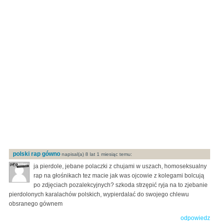
polski rap gówno
napisal(a) 8 lat 1 miesiąc temu:
ja pierdole, jebane polaczki z chujami w uszach, homoseksualny
rap na głośnikach tez macie jak was ojcowie z kolegami bolcują
po zdjęciach pozalekcyjnych? szkoda strzępić ryja na to zjebanie
pierdolonych karalachów polskich, wypierdalać do swojego chlewu
obsranego gównem
odpowiedz