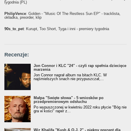
tygodnia (PL)
PhilipVence
: Golden - "Music Of The Restless Sun EP" - tracklista,
okładka, preorder, klip
90s_to_pet
: Kurupt, Too Short, Tyga i inni - premiery tygodnia
Recenzje:
Jon Connor i KLC "24" - czyli rap spełnia dziecięce
marzenia
Jon Connor nagrał album na bitach KLC. W
najśmielszych snach nie przypuszczał,...
Małpa "Święte słowa" - 5 wniosków po
przedpremierowym odsłuchu
Po wypuszczonej w kwietniu 2022 roku płycie "Bóg nie
gra w kości" raper z...
Wiz Khalifa "Kush & O.J. 2" - piękny prezent dla