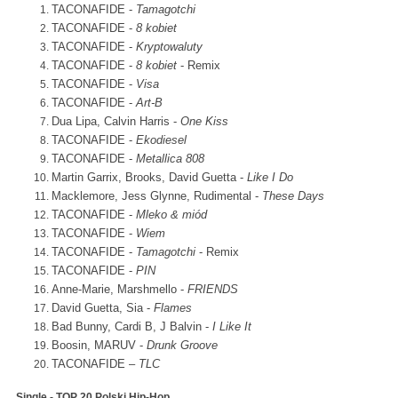
TACONAFIDE -
Tamagotchi
TACONAFIDE -
8 kobiet
TACONAFIDE -
Kryptowaluty
TACONAFIDE -
8 kobiet
- Remix
TACONAFIDE -
Visa
TACONAFIDE -
Art-B
Dua Lipa, Calvin Harris -
One Kiss
TACONAFIDE -
Ekodiesel
TACONAFIDE -
Metallica 808
Martin Garrix, Brooks, David Guetta -
Like I Do
Macklemore, Jess Glynne, Rudimental -
These Days
TACONAFIDE -
Mleko &
miód
TACONAFIDE -
Wiem
TACONAFIDE -
Tamagotchi
- Remix
TACONAFIDE -
PIN
Anne-Marie, Marshmello -
FRIENDS
David Guetta, Sia -
Flames
Bad Bunny, Cardi B, J Balvin -
I Like It
Boosin, MARUV -
Drunk Groove
TACONAFIDE –
TLC
Single - TOP 20 Polski Hip-Hop