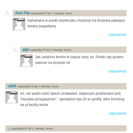
Alek Fila
napisal(a) 8 lat 1 miesiąc temu:
hahahaha w punkt ziomeczku chodzmy na browara jakiegos
kiedys pogadamy
odpowiedz
gigi
napisal(a) 8 lat 1 miesiąc temu:
Jak ustalicie termin to dajcie znac xd. Polski rap gowno
zawsze na propsie xd
odpowiedz
v808
napisal(a) 8 lat 1 miesiąc temu:
lol, nie warto robić takich zestawień, większym problemem jest
"muzyka przegapiona" - sprawdzić top 20 w spotify, albo trending
na yt każdy może
odpowiedz
...
napisal(a) 8 lat 1 miesiąc temu: