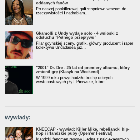
oddanych fanów
Po naszej popkillerowej gali stopniowo wracam do
rzeczywistości i nadrabiam...
Gkamolli z Undy wydaje solo - 4 wnioski z
odsłuchu "Pełnego przepływu"
Filar gdyńskiej sceny, grafik, główny producent i raper
kolektywu Undadasea już...
"2001" Dr. Dre - 25 lat od premiery albumu, który
zmienił grę (Klasyk na Weekend)
W 1999 roku powychodziło trochę dobrych
westcoastowych płyt. Pierwsze, które...
Wywiady:
KNEECAP - wywiad: Killer Mike, rebeliancki hip-
hop i irlandzkie puby (Open'er Festival)
Irlandzki fenomen rapowy i jedna z najciekawszych