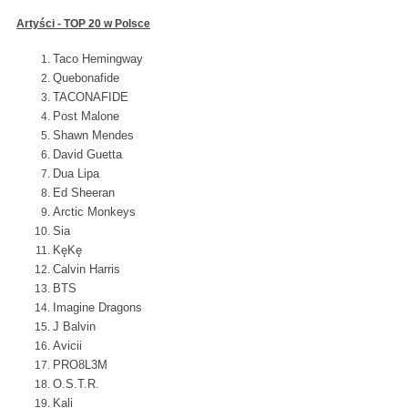
Artyści - TOP 20 w Polsce
Taco Hemingway
Quebonafide
TACONAFIDE
Post Malone
Shawn Mendes
David Guetta
Dua Lipa
Ed Sheeran
Arctic Monkeys
Sia
KęKę
Calvin Harris
BTS
Imagine Dragons
J Balvin
Avicii
PRO8L3M
O.S.T.R.
Kali