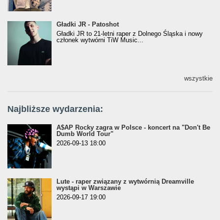
Gładki JR - Patoshot
Gładki JR - Patoshot
Gładki JR to 21-letni raper z Dolnego Śląska i nowy
członek wytwórni TiW Music...
wszystkie
Najbliższe wydarzenia:
A$AP Rocky zagra w Polsce - koncert na "Don't Be
Dumb World Tour"
2026-09-13 18:00
Lute - raper związany z wytwórnią Dreamville
wystąpi w Warszawie
2026-09-17 19:00