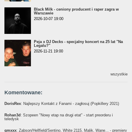
Black Milk - ceniony producent i raper zagra w
Warszawie
2026-10-07 19:00
Peja x DJ Decks - specjalny koncert na 25 lat "Na
Legalu?"
2026-11-21 19:00
wszystkie
Komentowane:
DorisRex
: Najlepszy Kontakt z Fanami - zagłosuj (Popkillery 2021)
Rohan3d
: Szopeen "Nowy etap na drugi etat" - start preorderu i
teledysk
gmxxx
: Żabson/Hellfield/Sentino, White 2115, Malik, Wane... - premiery