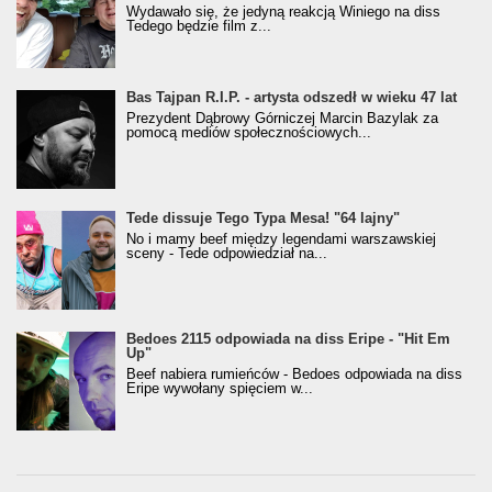
Wydawało się, że jedyną reakcją Winiego na diss
Tedego będzie film z...
Bas Tajpan R.I.P. - artysta odszedł w wieku 47 lat
Prezydent Dąbrowy Górniczej Marcin Bazylak za
pomocą mediów społecznościowych...
Tede dissuje Tego Typa Mesa! "64 lajny"
No i mamy beef między legendami warszawskiej
sceny - Tede odpowiedział na...
Bedoes 2115 odpowiada na diss Eripe - "Hit Em
Up"
Beef nabiera rumieńców - Bedoes odpowiada na diss
Eripe wywołany spięciem w...