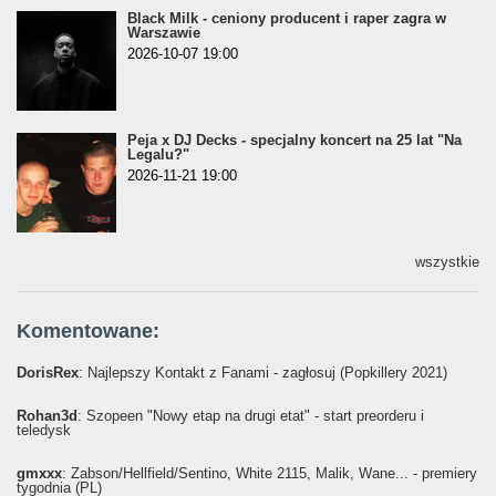
Black Milk - ceniony producent i raper zagra w
Warszawie
2026-10-07 19:00
Peja x DJ Decks - specjalny koncert na 25 lat "Na
Legalu?"
2026-11-21 19:00
wszystkie
Komentowane:
DorisRex
: Najlepszy Kontakt z Fanami - zagłosuj (Popkillery 2021)
Rohan3d
: Szopeen "Nowy etap na drugi etat" - start preorderu i
teledysk
gmxxx
: Żabson/Hellfield/Sentino, White 2115, Malik, Wane... - premiery
tygodnia (PL)