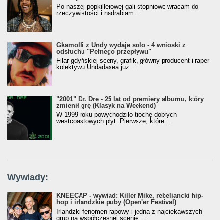
Po naszej popkillerowej gali stopniowo wracam do
rzeczywistości i nadrabiam...
Gkamolli z Undy wydaje solo - 4 wnioski z
odsłuchu "Pełnego przepływu"
Filar gdyńskiej sceny, grafik, główny producent i raper
kolektywu Undadasea już...
"2001" Dr. Dre - 25 lat od premiery albumu, który
zmienił grę (Klasyk na Weekend)
W 1999 roku powychodziło trochę dobrych
westcoastowych płyt. Pierwsze, które...
Wywiady:
KNEECAP - wywiad: Killer Mike, rebeliancki hip-
hop i irlandzkie puby (Open'er Festival)
Irlandzki fenomen rapowy i jedna z najciekawszych
grup na współczesnej scenie....