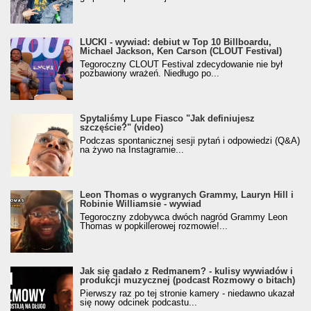
LUCKI - wywiad: debiut w Top 10 Billboardu,
Michael Jackson, Ken Carson (CLOUT Festival)
Tegoroczny CLOUT Festival zdecydowanie nie był
pozbawiony wrażeń. Niedługo po...
Spytaliśmy Lupe Fiasco "Jak definiujesz
szczęście?" (video)
Podczas spontanicznej sesji pytań i odpowiedzi (Q&A)
na żywo na Instagramie...
Leon Thomas o wygranych Grammy, Lauryn Hill i
Robinie Williamsie - wywiad
Tegoroczny zdobywca dwóch nagród Grammy Leon
Thomas w popkillerowej rozmowie!...
Jak się gadało z Redmanem? - kulisy wywiadów i
produkcji muzycznej (podcast Rozmowy o bitach)
Pierwszy raz po tej stronie kamery - niedawno ukazał
się nowy odcinek podcastu...