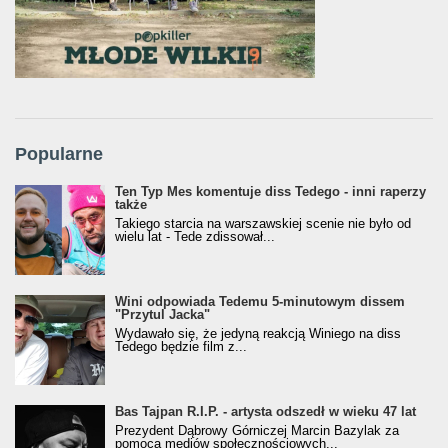
Popularne
Ten Typ Mes komentuje diss Tedego - inni raperzy
także
Takiego starcia na warszawskiej scenie nie było od
wielu lat - Tede zdissował...
Wini odpowiada Tedemu 5-minutowym dissem
"Przytul Jacka"
Wydawało się, że jedyną reakcją Winiego na diss
Tedego będzie film z...
Bas Tajpan R.I.P. - artysta odszedł w wieku 47 lat
Prezydent Dąbrowy Górniczej Marcin Bazylak za
pomocą mediów społecznościowych...