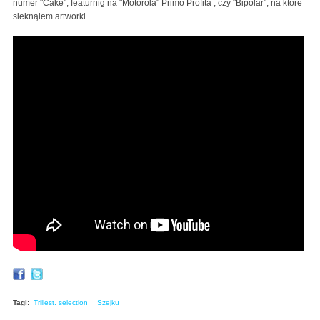
numer "Cake", featurnig na "Motorola" Primo Profita , czy "Bipolar", na które
sieknąłem artworki.
Tagi:
Trillest. selection
Szejku