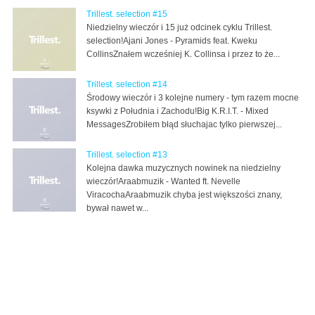
Trillest. selection #15
Niedzielny wieczór i 15 już odcinek cyklu Trillest.
selection!Ajani Jones - Pyramids feat. Kweku
CollinsZnałem wcześniej K. Collinsa i przez to że...
Trillest. selection #14
Środowy wieczór i 3 kolejne numery - tym razem mocne
ksywki z Południa i Zachodu!Big K.R.I.T. - Mixed
MessagesZrobiłem błąd słuchajac tylko pierwszej...
Trillest. selection #13
Kolejna dawka muzycznych nowinek na niedzielny
wieczór!Araabmuzik - Wanted ft. Nevelle
ViracochaAraabmuzik chyba jest większości znany,
bywał nawet w...