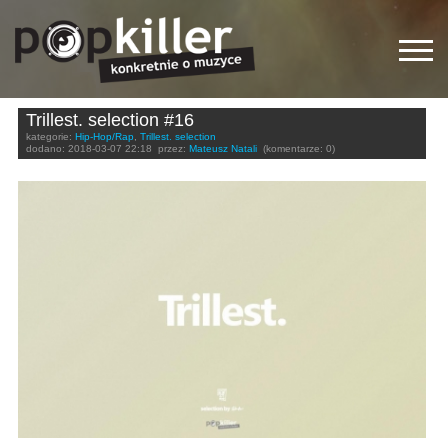
Trillest. selection #16
kategorie:
Hip-Hop/Rap
,
Trillest. selection
dodano:
2018-03-07 22:18
przez:
Mateusz Natali
(komentarze: 0)