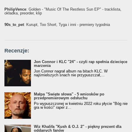
PhilipVence
: Golden - "Music Of The Restless Sun EP" - tracklista,
okładka, preorder, klip
90s_to_pet
: Kurupt, Too Short, Tyga i inni - premiery tygodnia
Recenzje:
Jon Connor i KLC "24" - czyli rap spełnia dziecięce
marzenia
Jon Connor nagrał album na bitach KLC. W
najśmielszych snach nie przypuszczał,...
Małpa "Święte słowa" - 5 wniosków po
przedpremierowym odsłuchu
Po wypuszczonej w kwietniu 2022 roku płycie "Bóg nie
gra w kości" raper z...
Wiz Khalifa "Kush & O.J. 2" - piękny prezent dla
oddanych fanów