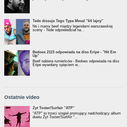
Tede dissuje Tego Typa Mesa! "64 lajny"
No i mamy beef między legendami warszawskiej
sceny - Tede odpowiedział na...
Bedoes 2115 odpowiada na diss Eripe - "Hit Em
Up"
Beef nabiera rumieńców - Bedoes odpowiada na diss
Eripe wywołany spięciem w...
Ostatnie video
Żyt Toster/SurfAir - ATP VIDEO
Żyt Toster/Surfair "ATP"
"ATP" to trzeci singiel promujący nadchodzący album
duetu Żyt Toster/SurfAir "...