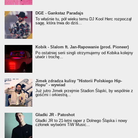
donGURALesko z nagrodą za
DGE - Gankstaz Paradajs
Klasyczny/Trueschoolowy Album Roku
To właśnie tu, pół wieku temu DJ Kool Herc rozpoczął
(Popkillery 2023)
sagę, która trwa do dziś...
Kobik - Slalom ft. Jan-Rapowanie (prod. Pioneer)
Kobik - Slalom ft. Jan-Rapowanie (prod. Pioneer)
[Official Music Visualiser]
Po ostatniej serii singli otrzymujemy od Kobika kolejny
utwór i trochę...
Jimek zdradza kulisy "Historii Polskiego Hip-
Jimek zdradza kulisy "Historii Polskiego Hip-
Hopu" - wywiad
Hopu" - wywiad
Już jutro Jimek przejmie Stadion Śląski, by wspólnie z
gośćmi i orkiestrą...
Gładki JR - Patoshot
Gładki JR - Patoshot
Gładki JR to 21-letni raper z Dolnego Śląska i nowy
członek wytwórni TiW Music...