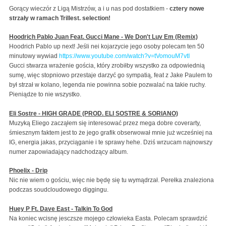
Gorący wieczór z Ligą Mistrzów, a i u nas pod dostatkiem -
cztery nowe
strzały w ramach Trillest. selection!
Hoodrich Pablo Juan Feat. Gucci Mane - We Don't Luv Em (Remix)
Hoodrich Pablo up next! Jeśli nei kojarzycie jego osoby polecam ten 50
minutowy wywiad
https://www.youtube.com/watch?v=tVomouM7vtI
Gucci stwarza wrażenie gościa, który zrobiłby wszystko za odpowiednią
sumę, więc stopniowo przestaje darzyć go sympatią, feat z Jake Paulem to
był strzał w kolano, legenda nie powinna sobie pozwalać na takie ruchy.
Pieniądze to nie wszystko.
Eli Sostre - HIGH GRADE (PROD. ELI SOSTRE & SORIANO)
Muzyką Eliego zacząłem się interesować przez mega dobre coverarty,
śmiesznym faktem jest to że jego grafik obserwował mnie już wcześniej na
IG, energia jakas, przyciąganie i te sprawy hehe. Dziś wrzucam najnowszy
numer zapowiadający nadchodzący album.
Phoelix - Drip
Nic nie wiem o gościu, więc nie będę się tu wymądrzał. Perełka znaleziona
podczas soudcloudowego diggingu.
Huey P Ft. Dave East - Talkin To God
Na koniec wcisnę jesczsze mojego człowieka Easta. Polecam sprawdzić