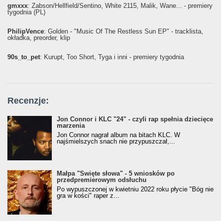
gmxxx
: Żabson/Hellfield/Sentino, White 2115, Malik, Wane... - premiery
tygodnia (PL)
PhilipVence
: Golden - "Music Of The Restless Sun EP" - tracklista,
okładka, preorder, klip
90s_to_pet
: Kurupt, Too Short, Tyga i inni - premiery tygodnia
Recenzje:
Jon Connor i KLC "24" - czyli rap spełnia dziecięce
marzenia
Jon Connor nagrał album na bitach KLC. W
najśmielszych snach nie przypuszczał,...
Małpa "Święte słowa" - 5 wniosków po
przedpremierowym odsłuchu
Po wypuszczonej w kwietniu 2022 roku płycie "Bóg nie
gra w kości" raper z...