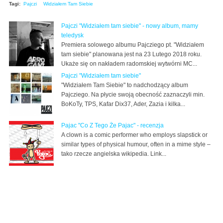
Tagi:
Pajczi
Widziałem Tam Siebie
Pajczi "Widziałem tam siebie" - nowy album, mamy
teledysk
Premiera solowego albumu Pajcziego pt. "Widziałem
tam siebie" planowana jest na 23 Lutego 2018 roku.
Ukaże się on nakładem radomskiej wytwórni MC...
Pajczi "Widziałem tam siebie"
"Widziałem Tam Siebie" to nadchodzący album
Pajcziego. Na płycie swoją obecność zaznaczyli min.
BoKoTy, TPS, Kafar Dix37, Ader, Zazia i kilka...
Pajac "Co Z Tego Że Pajac" - recenzja
A clown is a comic performer who employs slapstick or
similar types of physical humour, often in a mime style –
tako rzecze angielska wikipedia. Link...