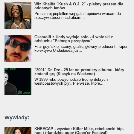
Wiz Khalifa "Kush & O.J. 2" - piękny prezent dla
oddanych fanów
Po naszej popkillerowej gali stopniowo wracam do
rzeczywistości i nadrabiam...
Gkamolli z Undy wydaje solo - 4 wnioski z
odsłuchu "Pełnego przepływu"
Filar gdyńskiej sceny, grafik, główny producent i raper
kolektywu Undadasea już...
"2001" Dr. Dre - 25 lat od premiery albumu, który
zmienił grę (Klasyk na Weekend)
W 1999 roku powychodziło trochę dobrych
westcoastowych płyt. Pierwsze, które...
Wywiady:
KNEECAP - wywiad: Killer Mike, rebeliancki hip-
hop i irlandzkie puby (Open'er Festival)