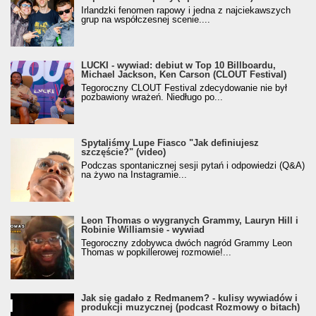
Irlandzki fenomen rapowy i jedna z najciekawszych
grup na współczesnej scenie....
LUCKI - wywiad: debiut w Top 10 Billboardu,
Michael Jackson, Ken Carson (CLOUT Festival)
Tegoroczny CLOUT Festival zdecydowanie nie był
pozbawiony wrażeń. Niedługo po...
Spytaliśmy Lupe Fiasco "Jak definiujesz
szczęście?" (video)
Podczas spontanicznej sesji pytań i odpowiedzi (Q&A)
na żywo na Instagramie...
Leon Thomas o wygranych Grammy, Lauryn Hill i
Robinie Williamsie - wywiad
Tegoroczny zdobywca dwóch nagród Grammy Leon
Thomas w popkillerowej rozmowie!...
Jak się gadało z Redmanem? - kulisy wywiadów i
produkcji muzycznej (podcast Rozmowy o bitach)