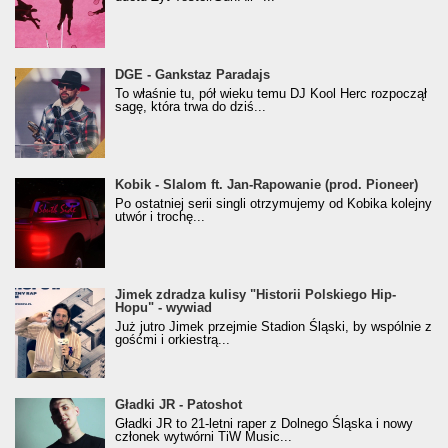
donGURALesko z nagrodą za
DGE - Gankstaz Paradajs
Klasyczny/Trueschoolowy Album Roku
To właśnie tu, pół wieku temu DJ Kool Herc rozpoczął
(Popkillery 2023)
sagę, która trwa do dziś...
Kobik - Slalom ft. Jan-Rapowanie (prod. Pioneer)
Kobik - Slalom ft. Jan-Rapowanie (prod. Pioneer)
[Official Music Visualiser]
Po ostatniej serii singli otrzymujemy od Kobika kolejny
utwór i trochę...
Jimek zdradza kulisy "Historii Polskiego Hip-
Jimek zdradza kulisy "Historii Polskiego Hip-
Hopu" - wywiad
Hopu" - wywiad
Już jutro Jimek przejmie Stadion Śląski, by wspólnie z
gośćmi i orkiestrą...
Gładki JR - Patoshot
Gładki JR - Patoshot
Gładki JR to 21-letni raper z Dolnego Śląska i nowy
członek wytwórni TiW Music...