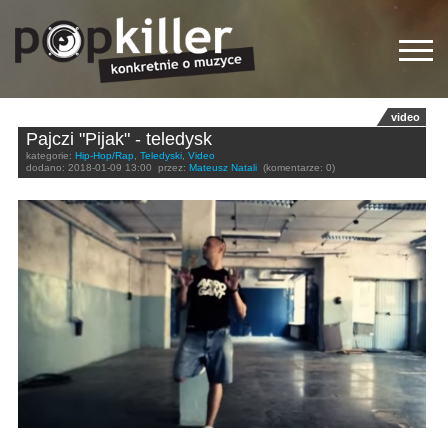
video
Pajczi "Pijak" - teledysk
kategorie:
Hip-Hop/Rap
,
Teledyski
,
Video
dodano:
2018-01-09 13:00
przez:
Mateusz Natali
(komentarze: 0)