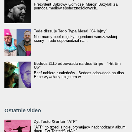
Prezydent Dąbrowy Górniczej Marcin Bazylak za
pomocą mediów społecznościowych...
Tede dissuje Tego Typa Mesa! "64 lajny"
No i mamy beef między legendami warszawskiej
sceny - Tede odpowiedział na...
Bedoes 2115 odpowiada na diss Eripe - "Hit Em
Up"
Beef nabiera rumieńców - Bedoes odpowiada na diss
Eripe wywołany spięciem w...
Ostatnie video
Żyt Toster/SurfAir - ATP VIDEO
Żyt Toster/Surfair "ATP"
"ATP" to trzeci singiel promujący nadchodzący album
duetu Żyt Toster/SurfAir "...