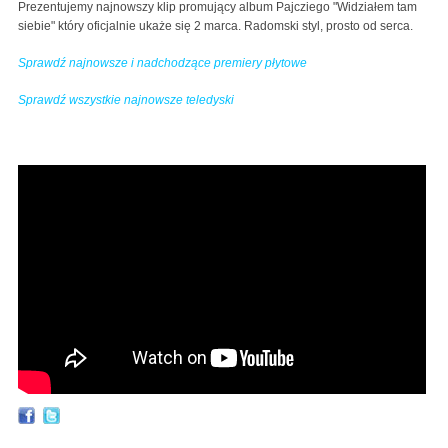
Prezentujemy najnowszy klip promujący album Pajcziego "Widziałem tam
siebie" który oficjalnie ukaże się 2 marca. Radomski styl, prosto od serca.
Sprawdź najnowsze i nadchodzące premiery płytowe
Sprawdź wszystkie najnowsze teledyski
Pajczi - Pijak (prod. Tytuz)