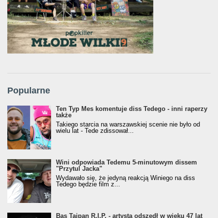
Popularne
Ten Typ Mes komentuje diss Tedego - inni raperzy
także
Takiego starcia na warszawskiej scenie nie było od
wielu lat - Tede zdissował...
Wini odpowiada Tedemu 5-minutowym dissem
"Przytul Jacka"
Wydawało się, że jedyną reakcją Winiego na diss
Tedego będzie film z...
Bas Tajpan R.I.P. - artysta odszedł w wieku 47 lat