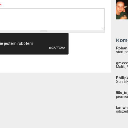
*
Kom
Rohan
start p
gmxxx
Malik, 
Philip
Sun EP"
90s_to
premie
fan wh
odszed