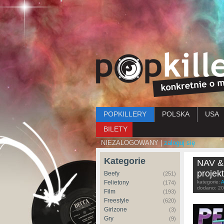
Menu główne
POPKILLERY
POLSKA
USA
BILETY
NIEZALOGOWANY |
zaloguj się
Kategorie
NAV & 
projek
Beefy
(251)
Felietony
kategorie:
A
(174)
dodano:
20
Film
(193)
Freestyle
(620)
Girlzone
(3)
Gry
(9)