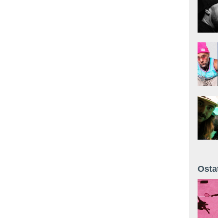
Osta
Żyt 