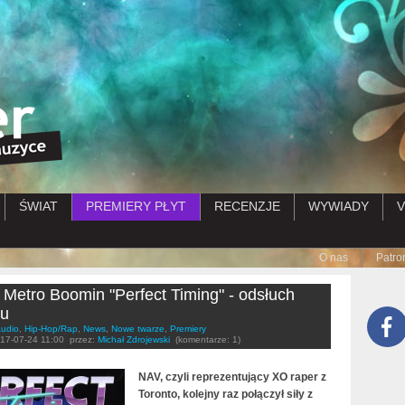
Przejdź do treści
ŚWIAT
PREMIERY PŁYT
RECENZJE
WYWIADY
V
Submenu
O nas
Patro
Metro Boomin "Perfect Timing" - odsłuch
tu
udio
,
Hip-Hop/Rap
,
News
,
Nowe twarze
,
Premiery
17-07-24 11:00
przez:
Michał Zdrojewski
(komentarze: 1)
NAV, czyli reprezentujący XO raper z
Toronto, kolejny raz połączył siły z