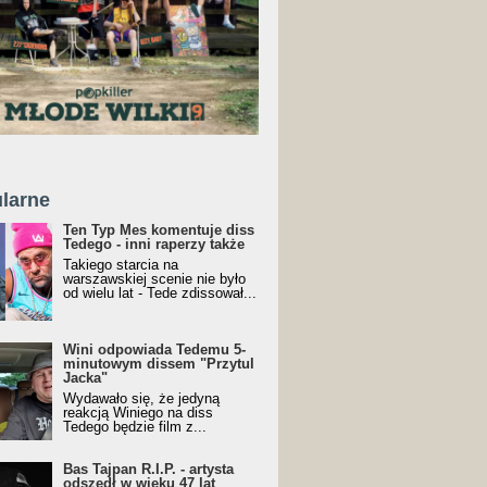
larne
Ten Typ Mes komentuje diss
Tedego - inni raperzy także
Takiego starcia na
warszawskiej scenie nie było
od wielu lat - Tede zdissował...
Wini odpowiada Tedemu 5-
minutowym dissem "Przytul
Jacka"
Wydawało się, że jedyną
reakcją Winiego na diss
Tedego będzie film z...
Bas Tajpan R.I.P. - artysta
odszedł w wieku 47 lat