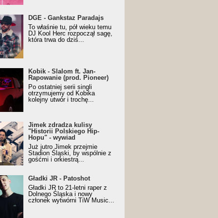
URALesko z nagrodą za
DGE - Gankstaz Paradajs
yczny/Trueschoolowy
To właśnie tu, pół wieku temu
m Roku (Popkillery 2023)
DJ Kool Herc rozpoczął sagę,
która trwa do dziś...
 - Slalom ft. Jan-
Kobik - Slalom ft. Jan-
wanie (prod. Pioneer)
Rapowanie (prod. Pioneer)
cial Music Visualiser]
Po ostatniej serii singli
otrzymujemy od Kobika
kolejny utwór i trochę...
k zdradza kulisy "Historii
Jimek zdradza kulisy
kiego Hip-Hopu" - wywiad
"Historii Polskiego Hip-
Hopu" - wywiad
Już jutro Jimek przejmie
Stadion Śląski, by wspólnie z
gośćmi i orkiestrą...
ki JR - Patoshot
Gładki JR - Patoshot
Gładki JR to 21-letni raper z
Dolnego Śląska i nowy
członek wytwórni TiW Music...