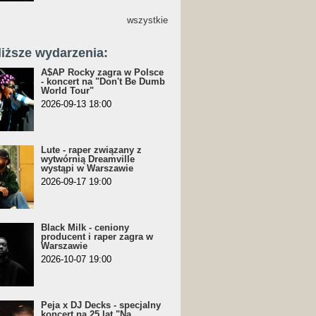
wszystkie
liższe wydarzenia:
A$AP Rocky zagra w Polsce
- koncert na "Don't Be Dumb
World Tour"
2026-09-13 18:00
Lute - raper związany z
wytwórnią Dreamville
wystąpi w Warszawie
2026-09-17 19:00
Black Milk - ceniony
producent i raper zagra w
Warszawie
2026-10-07 19:00
Peja x DJ Decks - specjalny
koncert na 25 lat "Na