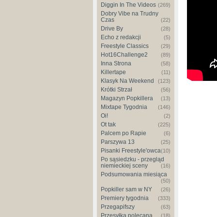
Diggin In The Videos
(269)
Dobry Vibe na Trudny
Czas
(22)
Drive By
(28)
Echo z redakcji
(5)
Freestyle Classics
(29)
Hot16Challenge2
(89)
Inna Strona
(58)
Killertape
(11)
Klasyk Na Weekend
(123)
Krótki Strzał
(56)
Magazyn Popkillera
(13)
Mixtape Tygodnia
(146)
Oi!
(2)
Ot tak
(225)
Palcem po Rapie
(6)
Parszywa 13
(25)
Pisanki Freestyle'owca
(10)
Po sąsiedzku - przegląd
niemieckiej sceny
(16)
Podsumowania miesiąca
(50)
Popkiller sam w NY
(26)
Premiery tygodnia
(333)
Przegapifszy
(63)
Przesyłka polecana
(18)