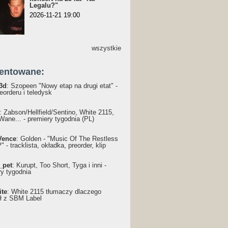
Legalu?"
2026-11-21 19:00
wszystkie
entowane:
3d
: Szopeen "Nowy etap na drugi etat" -
reorderu i teledysk
: Żabson/Hellfield/Sentino, White 2115,
Wane... - premiery tygodnia (PL)
Vence
: Golden - "Music Of The Restless
 - tracklista, okładka, preorder, klip
_pet
: Kurupt, Too Short, Tyga i inni -
ry tygodnia
ite
: White 2115 tłumaczy dlaczego
ł z SBM Label