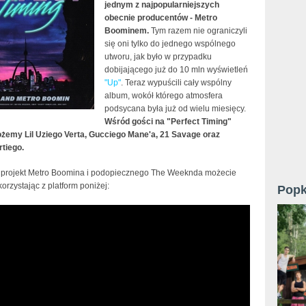
jednym z najpopularniejszych
obecnie producentów - Metro
Boominem.
Tym razem nie ograniczyli
się oni tylko do jednego wspólnego
utworu, jak było w przypadku
dobijającego już do 10 mln wyświetleń
"Up"
. Teraz wypuścili cały wspólny
album, wokół którego atmosfera
podsycana była już od wielu miesięcy.
Wśród gości na "Perfect Timing"
żemy Lil Uziego Verta, Gucciego Mane'a, 21 Savage oraz
rtiego.
projekt Metro Boomina i podopiecznego The Weeknda możecie
orzystając z platform poniżej:
Popk