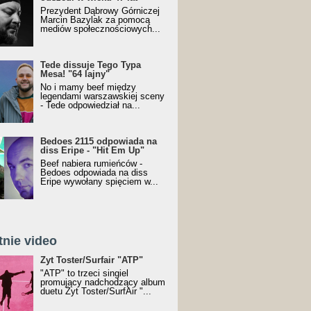
Prezydent Dąbrowy Górniczej
Marcin Bazylak za pomocą
mediów społecznościowych...
Tede dissuje Tego Typa
Mesa! "64 lajny"
No i mamy beef między
legendami warszawskiej sceny
- Tede odpowiedział na...
Bedoes 2115 odpowiada na
diss Eripe - "Hit Em Up"
Beef nabiera rumieńców -
Bedoes odpowiada na diss
Eripe wywołany spięciem w...
tnie video
Toster/SurfAir - ATP VIDEO
Żyt Toster/Surfair "ATP"
"ATP" to trzeci singiel
promujący nadchodzący album
duetu Żyt Toster/SurfAir "...