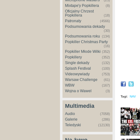
Microphone Masters
(23)
Mixtape'y Popkillera
(8)
Oficjalny Chrzest
Popkillera
(18)
Patronaty
(4566)
Podsumowania dekady
(30)
Podsumowania roku
(134)
Popkiller Christmas Party
(16)
Popkiller Młode Wilki
(352)
Popkillery
(352)
Single dekady
(132)
Splash Festival
(100)
Videowywiady
(753)
Warsaw Challenge
(61)
WBW
(167)
Wojna o Wawel
(3)
Tagi:
NAV
Multimedia
Audio
(7058)
Galerie
(286)
Teledyski
(12130)