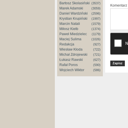
Bartosz Skolasiński
(3537)
Komentarz
Marek Adamski
(3059)
Daniel Wardziński
(2596)
Krystian Krupiński
(1997)
Marcin Natali
(1579)
Miłosz Kiełb
(1374)
Paweł Miedzielec
(1179)
Maciej Sulima
(1026)
Redakcja
(927)
Wiesław Kłoda
(722)
Michał Zdrojewski
(721)
Łukasz Rawski
(627)
Rafał Poros
(590)
Wojciech Wiktor
(586)