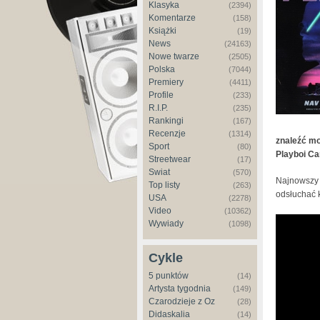
Klasyka
(2394)
Komentarze
(158)
Książki
(19)
News
(24163)
Nowe twarze
(2505)
Polska
(7044)
Premiery
(4411)
Profile
(233)
R.I.P.
(235)
Rankingi
(167)
Recenzje
(1314)
znaleźć mo
Sport
(80)
Playboi Ca
Streetwear
(17)
Świat
(570)
Najnowszy 
Top listy
(263)
odsłuchać k
USA
(2278)
Video
(10362)
Wywiady
(1098)
Cykle
5 punktów
(14)
Artysta tygodnia
(149)
Czarodzieje z Oz
(28)
Didaskalia
(14)