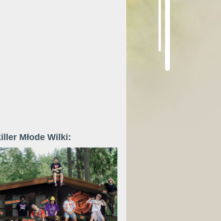
iller Młode Wilki: