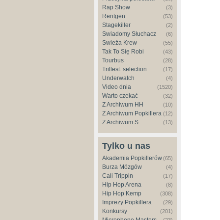
Rap Show
(3)
Rentgen
(53)
Stagekiller
(2)
Świadomy Słuchacz
(6)
Świeża Krew
(55)
Tak To Się Robi
(43)
Tourbus
(28)
Trillest. selection
(17)
Underwatch
(4)
Video dnia
(1520)
Warto czekać
(32)
Z Archiwum HH
(10)
Z Archiwum Popkillera
(12)
Z Archiwum S
(13)
Tylko u nas
Akademia Popkillerów
(65)
Burza Mózgów
(4)
Cali Trippin
(17)
Hip Hop Arena
(8)
Hip Hop Kemp
(308)
Imprezy Popkillera
(29)
Konkursy
(201)