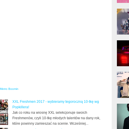
donG
Klas
Albu
Kobik
Rapo
[Offi
Jime
Pols
Metro Boomin
XXL Freshmen 2017 - wybieramy tegoroczną 10-tkę wg
Gład
Popkillera!
Jak co roku na wiosnę XXL selekcjonuje swoich
Freshmenów, czyli 10-tkę młodych talentów na dany rok,
które powinny zamieszać na scenie. Wcześniej...