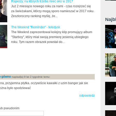
Raperzy, na których trzeba mieć oko w 2017
Już 2 miesiące nowego roku za nami - czas rozejrzeć się
za świeżakami, którzy mogą sporo namieszać w 2017 roku.
Zeszłoroczny ranking myślę, że...
Najb
The Weeknd "Reminder" - teledysk
The Weeknd zaprezentował kolejny klip promujący album
"Starboy", który miał swoją premierę jesienią ubiegłego
roku. Tym razem obrazek powstał do...
ap gówno
napisal(a) 9 lat 2 tygodnie temu:
jna, przyjemna płytka. oczywiście kawałki z uzim banger jak sie
ożna było spodziewać
odpowiedz
lub pseudonim