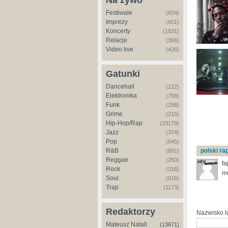
Na żywo
Festiwale
(824)
Imprezy
(601)
Koncerty
(1931)
Relacje
(366)
Video live
(426)
Gatunki
Dancehall
(122)
Elektronika
(758)
Funk
(298)
Grime
(215)
Hip-Hop/Rap
(33179)
Jazz
(374)
Pop
(645)
R&B
polski r
(891)
Reggae
(250)
fa
Rock
(316)
m
Soul
(616)
Trap
(1173)
Redaktorzy
Nazwisko 
Mateusz Natali
(13671)