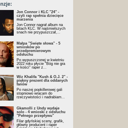
nzje:
Jon Connor i KLC "24" -
czyli rap spełnia dziecięce
marzenia
Jon Connor nagrał album na
bitach KLC. W najśmielszych
snach nie przypuszczał,...
Małpa "Święte słowa" - 5
wniosków po
przedpremierowym
odsłuchu
Po wypuszczonej w kwietniu
2022 roku płycie "Bóg nie gra
w kości" raper z...
Wiz Khalifa "Kush & O.J. 2" -
piękny prezent dla oddanych
fanów
Po naszej popkillerowej gali
stopniowo wracam do
rzeczywistości i nadrabiam...
Gkamolli z Undy wydaje
solo - 4 wnioski z odsłuchu
"Pełnego przepływu"
Filar gdyńskiej sceny, grafik,
główny producent i raper